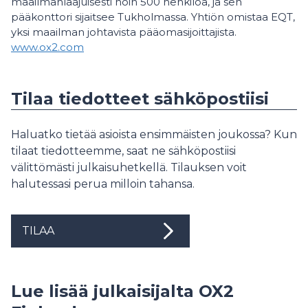
maailmanlaajuisesti noin 500 henkilöä, ja sen
pääkonttori sijaitsee Tukholmassa. Yhtiön omistaa EQT,
yksi maailman johtavista pääomasijoittajista.
www.ox2.com
Tilaa tiedotteet sähköpostiisi
Haluatko tietää asioista ensimmäisten joukossa? Kun
tilaat tiedotteemme, saat ne sähköpostiisi
välittömästi julkaisuhetkellä. Tilauksen voit
halutessasi perua milloin tahansa.
TILAA
Lue lisää julkaisijalta OX2