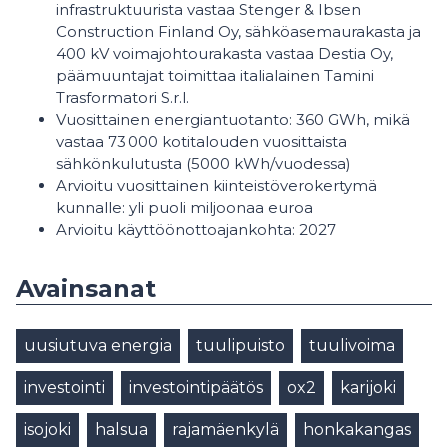
infrastruktuurista vastaa Stenger & Ibsen
Construction Finland Oy, sähköasemaurakasta ja
400 kV voimajohtourakasta vastaa Destia Oy,
päämuuntajat toimittaa italialainen Tamini
Trasformatori S.r.l.
Vuosittainen energiantuotanto: 360 GWh, mikä
vastaa 73 000 kotitalouden vuosittaista
sähkönkulutusta (5000 kWh/vuodessa)
Arvioitu vuosittainen kiinteistöverokertymä
kunnalle: yli puoli miljoonaa euroa
Arvioitu käyttöönottoajankohta: 2027
Avainsanat
uusiutuva energia
tuulipuisto
tuulivoima
investointi
investointipäätös
ox2
karijoki
isojoki
halsua
rajamäenkylä
honkakangas