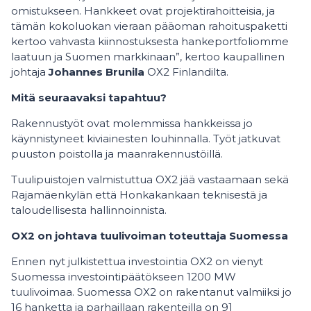
omistukseen. Hankkeet ovat projektirahoitteisia, ja
tämän kokoluokan vieraan pääoman rahoituspaketti
kertoo vahvasta kiinnostuksesta hankeportfoliomme
laatuun ja Suomen markkinaan”, kertoo kaupallinen
johtaja
Johannes Brunila
OX2 Finlandilta.
Mitä seuraavaksi tapahtuu?
Rakennustyöt ovat molemmissa hankkeissa jo
käynnistyneet kiviainesten louhinnalla. Työt jatkuvat
puuston poistolla ja maanrakennustöillä.
Tuulipuistojen valmistuttua OX2 jää vastaamaan sekä
Rajamäenkylän että Honkakankaan teknisestä ja
taloudellisesta hallinnoinnista.
OX2 on johtava tuulivoiman toteuttaja Suomessa
Ennen nyt julkistettua investointia OX2 on vienyt
Suomessa investointipäätökseen 1200 MW
tuulivoimaa. Suomessa OX2 on rakentanut valmiiksi jo
16 hanketta ja parhaillaan rakenteilla on 91