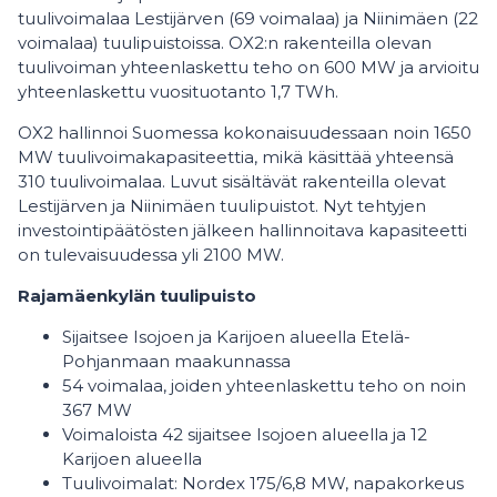
tuulivoimalaa Lestijärven (69 voimalaa) ja Niinimäen (22
voimalaa) tuulipuistoissa. OX2:n rakenteilla olevan
tuulivoiman yhteenlaskettu teho on 600 MW ja arvioitu
yhteenlaskettu vuosituotanto 1,7 TWh.
OX2 hallinnoi Suomessa kokonaisuudessaan noin 1650
MW tuulivoimakapasiteettia, mikä käsittää yhteensä
310 tuulivoimalaa. Luvut sisältävät rakenteilla olevat
Lestijärven ja Niinimäen tuulipuistot. Nyt tehtyjen
investointipäätösten jälkeen hallinnoitava kapasiteetti
on tulevaisuudessa yli 2100 MW.
Rajamäenkylän tuulipuisto
Sijaitsee Isojoen ja Karijoen alueella Etelä-
Pohjanmaan maakunnassa
54 voimalaa, joiden yhteenlaskettu teho on noin
367 MW
Voimaloista 42 sijaitsee Isojoen alueella ja 12
Karijoen alueella
Tuulivoimalat: Nordex 175/6,8 MW, napakorkeus