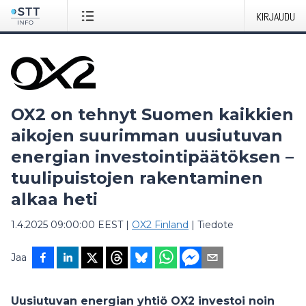
KIRJAUDU
OX2 on tehnyt Suomen kaikkien
aikojen suurimman uusiutuvan
energian investointipäätöksen –
tuulipuistojen rakentaminen
alkaa heti
1.4.2025 09:00:00 EEST
|
OX2 Finland
|
Tiedote
Jaa
Uusiutuvan energian yhtiö OX2 investoi noin