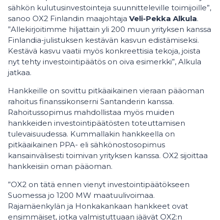
sähkön kulutusinvestointeja suunnitteleville toimijoille”,
sanoo OX2 Finlandin maajohtaja
Veli-Pekka Alkula
.
”Allekirjoitimme hiljattain yli 200 muun yrityksen kanssa
Finlandia-julistuksen kestävän kasvun edistämiseksi.
Kestävä kasvu vaatii myös konkreettisia tekoja, joista
nyt tehty investointipäätös on oiva esimerkki”, Alkula
jatkaa.
Hankkeille on sovittu pitkäaikainen vieraan pääoman
rahoitus finanssikonserni Santanderin kanssa.
Rahoitussopimus mahdollistaa myös muiden
hankkeiden investointipäätösten toteuttamisen
tulevaisuudessa. Kummallakin hankkeella on
pitkäaikainen PPA- eli sähkönostosopimus
kansainvälisesti toimivan yrityksen kanssa. OX2 sijoittaa
hankkeisiin oman pääoman.
”OX2 on tätä ennen vienyt investointipäätökseen
Suomessa jo 1200 MW maatuulivoimaa.
Rajamäenkylän ja Honkakankaan hankkeet ovat
ensimmäiset, jotka valmistuttuaan jäävät OX2:n