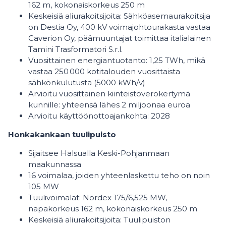
162 m, kokonaiskorkeus 250 m
Keskeisiä aliurakoitsijoita: Sähköasemaurakoitsija
on Destia Oy, 400 kV voimajohtourakasta vastaa
Caverion Oy, päämuuntajat toimittaa italialainen
Tamini Trasformatori S.r.l.
Vuosittainen energiantuotanto: 1,25 TWh, mikä
vastaa 250 000 kotitalouden vuosittaista
sähkönkulutusta (5000 kWh/v)
Arvioitu vuosittainen kiinteistöverokertymä
kunnille: yhteensä lähes 2 miljoonaa euroa
Arvioitu käyttöönottoajankohta: 2028
Honkakankaan tuulipuisto
Sijaitsee Halsualla Keski-Pohjanmaan
maakunnassa
16 voimalaa, joiden yhteenlaskettu teho on noin
105 MW
Tuulivoimalat: Nordex 175/6,525 MW,
napakorkeus 162 m, kokonaiskorkeus 250 m
Keskeisiä aliurakoitsijoita: Tuulipuiston