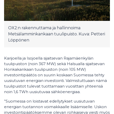
OX2:n rakennuttama ja hallinnoima
Metsälamminkankaan tuulipuisto. Kuva: Petteri
Löppönen
Karijoella ja Isojoella sijaitsevan Rajamäenkylän
tuulipuiston (noin 367 MW) sekä Halsualla sijaitsevan
Honkakankaan tuulipuiston (noin 105 MW)
investointipäätös on suurin koskaan Suomessa tehty
uusiutuvan energian investointi. Valmistuttuaan nämä
tuulipuistot tulevat tuottamaan vuosittain yhteensä
noin 1,6 TWh uusiutuvaa sähköenergiaa.
”Suomessa on loistavat edellytykset uusiutuvan
energian tuotannon voimakkaalle lisäämiselle. Uskon
investointipäätöksemme olevan rohkaiseva viesti myös