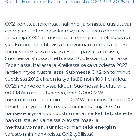
Kartta Honkakankaan tuulipuisto OX2 31.3.2025.pdf
OX2 kehittää, rakentaa, hallinnoi ja omistaa uusiutuvan
energian tuotantoa sekä myy uusiutuvan energian
ratkaisuja. OX2 on uusiutuvan energian edelläkävijä ja
yksi Euroopan johtavista tuulivoiman toteuttajista. Se
toimii yhdeksässä maassa Euroopassa: Ruotsissa,
Suomessa, Virossa, Liettuassa, Puolassa, Romaniassa,
Espanjassa, Italiassa ja Kreikassa sekä vuodesta 2023
lähtien myös Australiassa. Suomessa OX2 on toiminut
vuodesta 2012 alkaen ja työllistää noin 100 henkilöä.
OX2:n hankekehityssalkkuun Suomessa kuuluu yli 5
000 MW maatuulivoimaa, noin 6 000 MW
merituulivoimaa ja noin 1 000 MW aurinkovoimaa. OX2
kehittää myös sähkön varastointiratkaisuja. OX2:n
hankekehityssalkku koostuu sekä itse kehitetyistä että
hankituista, eri vaiheissa olevista maa- ja
merituulivoiman, aurinkovoiman sekä energian
varastoinnin hankkeista. OX2 työllistää