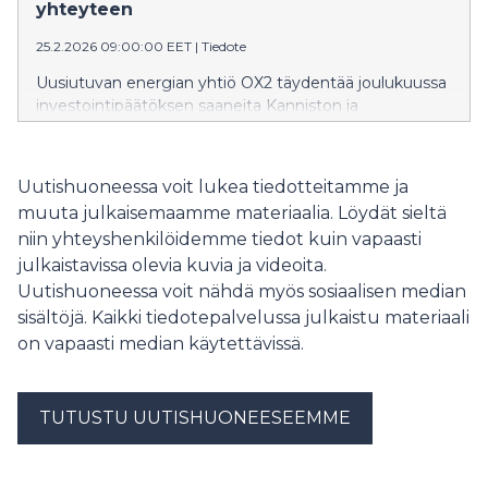
yhteyteen
25.2.2026 09:00:00 EET
|
Tiedote
Uusiutuvan energian yhtiö OX2 täydentää joulukuussa
investointipäätöksen saaneita Kanniston ja
Korkeamaan tuulivoimahankkeitaan yhteisteholtaan
235 MW:n (470 MWh) energiavarastoilla (Battery
Energy Storage System, BESS).
Uutishuoneessa voit lukea tiedotteitamme ja
muuta julkaisemaamme materiaalia. Löydät sieltä
niin yhteyshenkilöidemme tiedot kuin vapaasti
julkaistavissa olevia kuvia ja videoita.
Uutishuoneessa voit nähdä myös sosiaalisen median
sisältöjä. Kaikki tiedotepalvelussa julkaistu materiaali
on vapaasti median käytettävissä.
TUTUSTU UUTISHUONEESEEMME