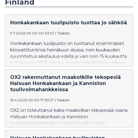
Finland
Honkakankaan tuulipuisto tuottaa jo sähköä
9.7.2026 09:00:00 EEST
|
Tiedote
Honkakankaan tuulipuisto on tuottanut ensimmäiset
kilowattituntinsa heinäkuun alussa, noin kuukauden
suunniteltua aikataulua edellä ja vain noin 15 kuukautta
huhtikuussa 2025 tehdyn investointipäätöksen jälkeen.
OX2 rakennuttanut maakotkille tekopesiä
Halsuan Honkakankaan ja Kanniston
tuulivoimahankkeissa
16.4.2026 09:00:17 EEST
|
Tiedote
OX2 on toteuttanut kaksi maakotkan tekopesää osana
Halsuan Honkakankaan ja Kanniston
tuulivoimahankkeiden ympäristövaikutusten
lieventämistoimia.