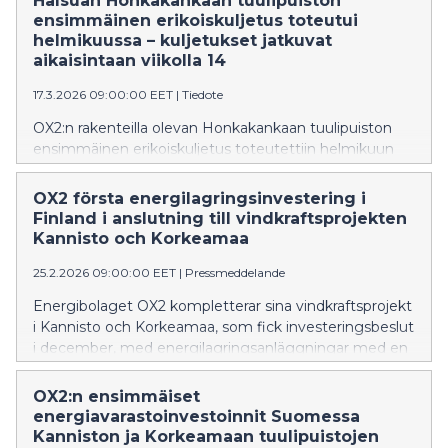
Halsuan Honkakankaan tuulipuiston
ensimmäinen erikoiskuljetus toteutui
helmikuussa – kuljetukset jatkuvat
aikaisintaan viikolla 14
17.3.2026 09:00:00 EET
|
Tiedote
OX2:n rakenteilla olevan Honkakankaan tuulipuiston
ensimmäinen erikoiskuljetus toteutettiin helmikuun
viimeisellä viikolla. Tämänhetkisen arvion mukaan
kuljetukset jatkuvat aikaisintaan 30.3. alkavalla viikolla.
OX2 första energilagringsinvestering i
Finland i anslutning till vindkraftsprojekten
Kannisto och Korkeamaa
25.2.2026 09:00:00 EET
|
Pressmeddelande
Energibolaget OX2 kompletterar sina vindkraftsprojekt
i Kannisto och Korkeamaa, som fick investeringsbeslut
i december, med energilagringsanläggningar med en
total effekt på 235 MW (470 MWh) (Battery Energy
Storage System, BESS).
OX2:n ensimmäiset
energiavarastoinvestoinnit Suomessa
Kanniston ja Korkeamaan tuulipuistojen