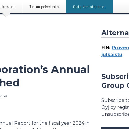
ulkaisijat
Tietoa palvelusta
Osta kertatiedote
Alterna
FIN
:
Proven
julkaistu
oration’s Annual
Subscri
shed
Group 
ease
Subscribe to
Oyj by regi
unsubscribe
nual Report for the fiscal year 2024 in