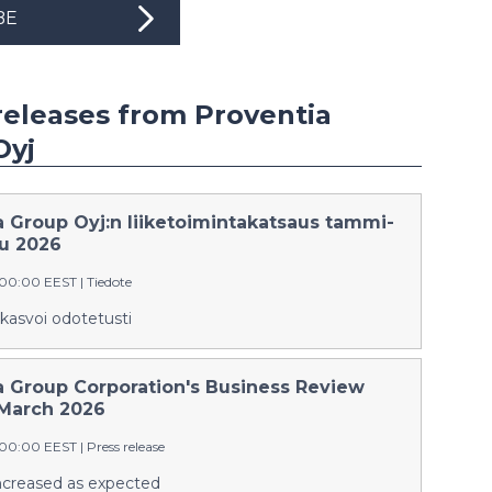
BE
releases from Proventia
Oyj
a Group Oyj:n liiketoimintakatsaus tammi-
u 2026
:00:00 EEST
|
Tiedote
 kasvoi odotetusti
a Group Corporation's Business Review
March 2026
:00:00 EEST
|
Press release
increased as expected