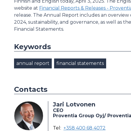
Finnish and English today, April 3, 2025. The Engli
website at
Financial Reports & Releases - Proventi
release. The Annual Report includes an overview of
2024, sustainability, and governance, as well as th
Financial Statements.
Keywords
annual report
financial statements
Contacts
Jari Lotvonen
CEO
Proventia Group Oyj/ Proventi
Tel:
+358 400 68 4072