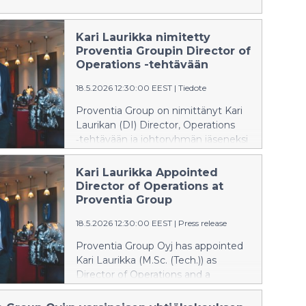
Kari Laurikka nimitetty
Proventia Groupin Director of
Operations -tehtävään
18.5.2026 12:30:00 EEST
|
Tiedote
Proventia Group on nimittänyt Kari
Laurikan (DI) Director, Operations
‑tehtävään ja johtoryhmän jäseneksi
18.5.2026 alkaen.
Kari Laurikka Appointed
Director of Operations at
Proventia Group
18.5.2026 12:30:00 EEST
|
Press release
Proventia Group Oyj has appointed
Kari Laurikka (M.Sc. (Tech.)) as
Director of Operations and a
member of the Management Team,
effective 18 May 2026.