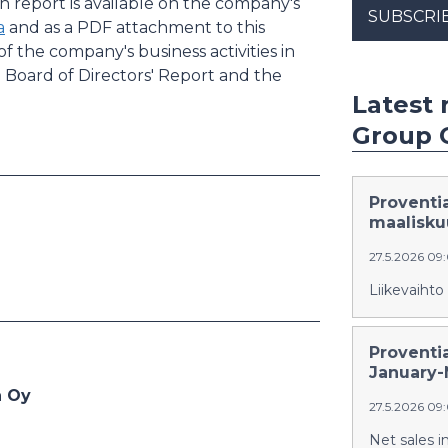
sh report is available on the company's
SUBSCRI
a
and as a PDF attachment to this
 the company's business activities in
e Board of Directors' Report and the
Latest 
Group 
Proventi
maalisku
27.5.2026 09
Liikevaihto
Proventi
January-
a Oy
27.5.2026 09
Net sales 