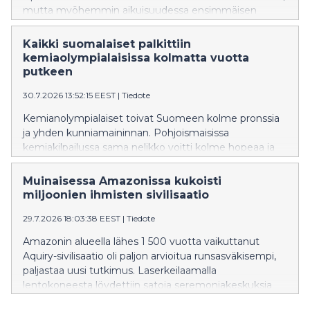
mutta myöhemmin aikuisuudessa ensimmäisen
lapsen saaminen on heillä muita
epätodennäköisempää. ADHD-diagnoosin saaneet
Kaikki suomalaiset palkittiin
ovat yleensä muita useammin lapsettomia.
kemiaolympialaisissa kolmatta vuotta
putkeen
30.7.2026 13:52:15 EEST
|
Tiedote
Kemianolympialaiset toivat Suomeen kolme pronssia
ja yhden kunniamaininnan. Pohjoismaisissa
kemiakilpailussa sama nelikko voitti kolme hopeaa ja
yhden pronssin.
Muinaisessa Amazonissa kukoisti
miljoonien ihmisten sivilisaatio
29.7.2026 18:03:38 EEST
|
Tiedote
Amazonin alueella lähes 1 500 vuotta vaikuttanut
Aquiry-sivilisaatio oli paljon arvioitua runsasväkisempi,
paljastaa uusi tutkimus. Laserkeilaamalla
lentokoneesta löydettiin satoja seremoniakeskuksia
sekä niitä yhdistäviä tiejärjestelmiä. Sivilisaation