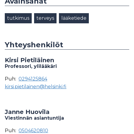
Avainsanat
tutkimus
terveys
lääketiede
Yhteyshenkilöt
Kirsi Pietiläinen
Professori, ylilääkäri
Puh:
0294125864
kirsi.pietilainen@helsinki.fi
Janne Huovila
Viestinnän asiantuntija
Puh:
0504620810