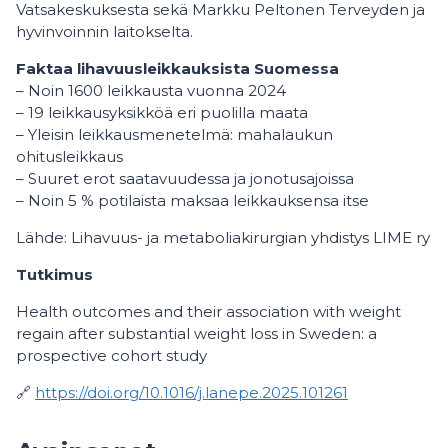
Vatsakeskuksesta sekä Markku Peltonen Terveyden ja
hyvinvoinnin laitokselta.
Faktaa lihavuusleikkauksista Suomessa
– Noin 1600 leikkausta vuonna 2024
– 19 leikkausyksikköä eri puolilla maata
– Yleisin leikkausmenetelmä: mahalaukun
ohitusleikkaus
– Suuret erot saatavuudessa ja jonotusajoissa
– Noin 5 % potilaista maksaa leikkauksensa itse
Lähde: Lihavuus- ja metaboliakirurgian yhdistys LIME ry
Tutkimus
Health outcomes and their association with weight
regain after substantial weight loss in Sweden: a
prospective cohort study
🔗
https://doi.org/10.1016/j.lanepe.2025.101261