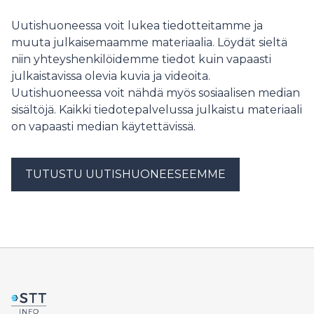
vaikutus näkyy Amazonin kasvistossa tänäkin päivänä.
Uutishuoneessa voit lukea tiedotteitamme ja
muuta julkaisemaamme materiaalia. Löydät sieltä
niin yhteyshenkilöidemme tiedot kuin vapaasti
julkaistavissa olevia kuvia ja videoita.
Uutishuoneessa voit nähdä myös sosiaalisen median
sisältöjä. Kaikki tiedotepalvelussa julkaistu materiaali
on vapaasti median käytettävissä.
TUTUSTU UUTISHUONEESEEMME