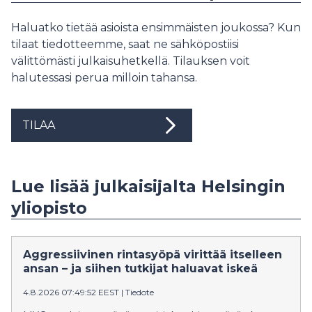
Haluatko tietää asioista ensimmäisten joukossa? Kun
tilaat tiedotteemme, saat ne sähköpostiisi
välittömästi julkaisuhetkellä. Tilauksen voit
halutessasi perua milloin tahansa.
TILAA
Lue lisää julkaisijalta Helsingin
yliopisto
Aggressiivinen rintasyöpä virittää itselleen
ansan – ja siihen tutkijat haluavat iskeä
4.8.2026 07:49:52 EEST
|
Tiedote