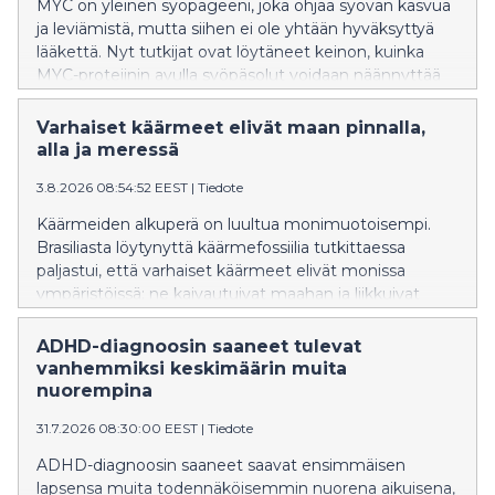
MYC on yleinen syöpägeeni, joka ohjaa syövän kasvua
ja leviämistä, mutta siihen ei ole yhtään hyväksyttyä
lääkettä. Nyt tutkijat ovat löytäneet keinon, kuinka
MYC-proteiinin avulla syöpäsolut voidaan näännyttää
nälkään.
Varhaiset käärmeet elivät maan pinnalla,
alla ja meressä
3.8.2026 08:54:52 EEST
|
Tiedote
Käärmeiden alkuperä on luultua monimuotoisempi.
Brasiliasta löytynyttä käärmefossiilia tutkittaessa
paljastui, että varhaiset käärmeet elivät monissa
ympäristöissä: ne kaivautuivat maahan ja liikkuivat
vedessä.
ADHD-diagnoosin saaneet tulevat
vanhemmiksi keskimäärin muita
nuorempina
31.7.2026 08:30:00 EEST
|
Tiedote
ADHD-diagnoosin saaneet saavat ensimmäisen
lapsensa muita todennäköisemmin nuorena aikuisena,