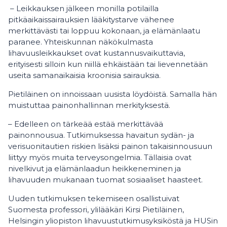
– Leikkauksen jälkeen monilla potilailla
pitkäaikaissairauksien lääkitystarve vähenee
merkittävästi tai loppuu kokonaan, ja elämänlaatu
paranee. Yhteiskunnan näkökulmasta
lihavuusleikkaukset ovat kustannusvaikuttavia,
erityisesti silloin kun niillä ehkäistään tai lievennetään
useita samanaikaisia kroonisia sairauksia.
Pietiläinen on innoissaan uusista löydöistä. Samalla hän
muistuttaa painonhallinnan merkityksestä.
– Edelleen on tärkeää estää merkittävää
painonnousua. Tutkimuksessa havaitun sydän- ja
verisuonitautien riskien lisäksi painon takaisinnousuun
liittyy myös muita terveysongelmia. Tällaisia ovat
nivelkivut ja elämänlaadun heikkeneminen ja
lihavuuden mukanaan tuomat sosiaaliset haasteet.
Uuden tutkimuksen tekemiseen osallistuivat
Suomesta professori, ylilääkäri Kirsi Pietiläinen,
Helsingin yliopiston lihavuustutkimusyksiköstä ja HUSin