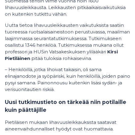
Suomessa tehtiin viime vuonna noin 1600
lihavuusleikkausta. Leikkausten pitkäaikaisvaikutuksia
on kuitenkin tutkittu vähän.
Uutta tietoa lihavuusleikkausten vaikutuksista saatiin
tuoreessa ruotsalaisaineistoon perustuvassa, maailman
laajimmassa seurantatutkimuksessa. Tutkimukseen
osallistui 1346 henkilöä. Tutkimuksessa mukana ollut
professori ja HUSin Vatsakeskuksen ylilääkäri
Kirsi
Pietiläinen
pitää tuloksia rohkaisevina.
– Henkilöillä, jotka lihoivat takaisin, oli sama
elinajanodote ja syöpäriski, kuin henkilöillä, joiden paino
pysyi samana. Painonnousu kuitenkin lisäsi sydän- ja
verisuonitautien riskiä.
Uusi tutkimustieto on tärkeää niin potilaille
kuin päättäjille
Pietiläisen mukaan lihavuusleikkauksista saatavat
aineenvaihdunnalliset hyödyt ovat huomattavia.