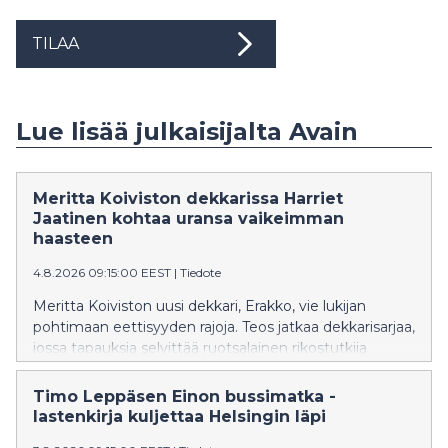
TILAA
Lue lisää julkaisijalta Avain
Meritta Koiviston dekkarissa Harriet
Jaatinen kohtaa uransa vaikeimman
haasteen
4.8.2026 09:15:00 EEST
|
Tiedote
Meritta Koiviston uusi dekkari, Erakko, vie lukijan
pohtimaan eettisyyden rajoja. Teos jatkaa dekkarisarjaa,
jossa tapauksia selvittää ruotsalainen rikostutkija
Harriet Jaatinen. Erakko on sarjan neljäs osa ja
Koiviston kahdeksas romaani.
Timo Leppäsen Einon bussimatka -
lastenkirja kuljettaa Helsingin läpi