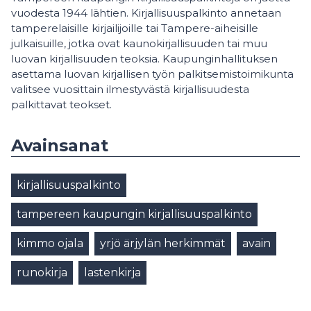
vuodesta 1944 lähtien. Kirjallisuuspalkinto annetaan
tamperelaisille kirjailijoille tai Tampere-aiheisille
julkaisuille, jotka ovat kaunokirjallisuuden tai muu
luovan kirjallisuuden teoksia. Kaupunginhallituksen
asettama luovan kirjallisen työn palkitsemistoimikunta
valitsee vuosittain ilmestyvästä kirjallisuudesta
palkittavat teokset.
Avainsanat
kirjallisuuspalkinto
tampereen kaupungin kirjallisuuspalkinto
kimmo ojala
yrjö ärjylän herkimmät
avain
runokirja
lastenkirja