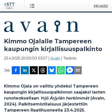
KIRJAUDU
Kimmo Ojalalle Tampereen
kaupungin kirjallisuuspalkinto
23.4.2025 20:00:00 EEST
|
Avain
|
Tiedote
Jaa
Kimmo Ojala
on valittu yhdeksi Tampereen
kaupungin kirjallisuuspalkinnon saajaksi lasten
runoteoksellaan
Yrjö Ärjylän herkimmät
(Avain,
2024). Palkitsemistilaisuus järjestettiin
Tampereen Raatihuoneella 23.4.2025.