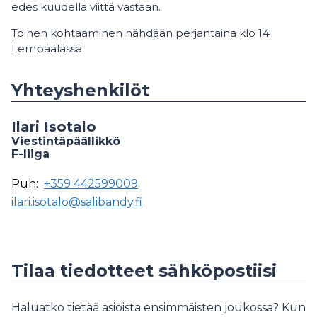
edes kuudella viittä vastaan.
Toinen kohtaaminen nähdään perjantaina klo 14
Lempäälässä.
Yhteyshenkilöt
Ilari Isotalo
Viestintäpäällikkö
F-liiga
Puh:
+359 442599009
ilari.isotalo@salibandy.fi
Tilaa tiedotteet sähköpostiisi
Haluatko tietää asioista ensimmäisten joukossa? Kun