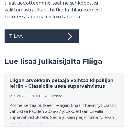
tilaat tiedotteemme, saat ne sähköpostiisi
välittömästi julkaisuhetkellä. Tilauksen voit
halutessasi perua milloin tahansa.
TILAA
Lue lisää julkaisijalta Fliiga
Liigan arvokkain pelaaja vaihtaa kilpailijan
leiriin - Classicille usea supervahvistus
29.5.2026 11:15:00 EEST
|
Tiedote
Kolme kertaa putkeen F-liigan finaalit hävinnyt Classic
vahvistaa kauden 2026-27 joukkuettaan usealla
supervahvistuksella. Seura julkaisi perjantaina tulevan
kauden joukkueensa.