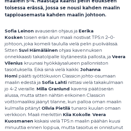
maalein 5-4. Haastaja käänsi pelin edukseen
toisessa erässä, jossa se nousi kahden maalin
tappioasemasta kahden maalin johtoon.
Sofia Leinon
avauserän ohjaus ja
Eerika
Kosken
toisen erän alun maali nostivat TPS:n 2–0-
johtoon, joka komeili taululla vielä pelin puolivälissä.
Sitten
Suvi Hämäläinen
ohjasi kavennuksen
onnekkaasti takatolpalle löytäneestä pallosta, ja
Veera
Vilenius
kruunasi hyökkäysalueen pallonriiston
tasoituksella. Eikä siinä vielä kaikki.
Johanna
Homi
päätti syöttökuvion Classicin johto-osumaan
maalin edestä ja
Sofia Lahti
niittasi vielä takakulmaan
jo 4-2 vieraille.
Milla Granlund
kavensi päätöserän
alussa, mutta sitten nähtiin erikoinen Classicin
voittomaaliksi jäänyt tilanne, kun palloa oman maalin
kulmalla pitänyt
Olivia Pietilä
tunaroi kuulan omaan
verkkoon. Maali merkittiin
Kiia Kokolle
.
Veera
Kuosmanen
kiskaisi vielä TPS:n maalin päähän kuusi
minuuttia ennen loppua, mutta tasoitus ei onnistunut