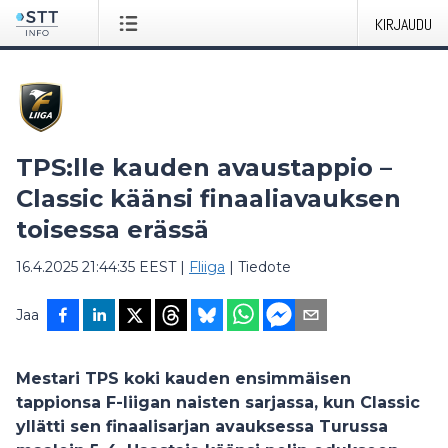
KIRJAUDU
TPS:lle kauden avaustappio –
Classic käänsi finaaliavauksen
toisessa erässä
16.4.2025 21:44:35 EEST
|
Fliiga
|
Tiedote
Jaa
Mestari TPS koki kauden ensimmäisen
tappionsa F-liigan naisten sarjassa, kun Classic
yllätti sen finaalisarjan avauksessa Turussa