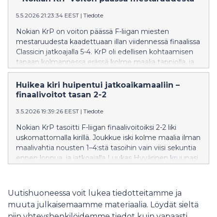
5.5.2026 21:23:34 EEST
|
Tiedote
Nokian KrP on voiton päässä F-liigan miesten
mestaruudesta kaadettuaan illan viidennessä finaalissa
Classicin jatkoajalla 5-4. KrP oli edellisen kohtaamisen
tapaan kolmannessa erässä kolme maalia tappiolla, ja
ratkaisijaksikin nousi sama mies. Viimeksi hattutempun
ja jatkoaikamaalin tehnyt Luukas Hyvärinen osui
Huikea kiri huipentui jatkoaikamaaliin –
tänään neljästi, ja maaleista yksi oli jälleen
finaalivoitot tasan 2-2
jatkoaikaratkaisu.
3.5.2026 19:39:26 EEST
|
Tiedote
Nokian KrP tasoitti F-liigan finaalivoitoiksi 2-2 liki
uskomattomalla kirillä. Joukkue iski kolme maalia ilman
maalivahtia nousten 1–4:stä tasoihin vain viisi sekuntia
ennen loppua, ja jatkoajalla Luukas Hyvärinen kruunasi
iltansa 5–4-jatkoaikamaalilla.
Uutishuoneessa voit lukea tiedotteitamme ja
muuta julkaisemaamme materiaalia. Löydät sieltä
niin yhteyshenkilöidemme tiedot kuin vapaasti