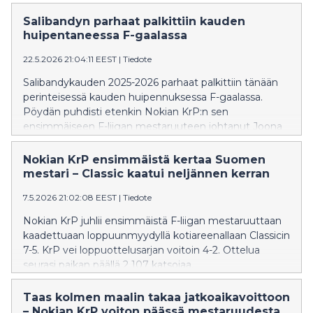
Salibandyn parhaat palkittiin kauden
huipentaneessa F-gaalassa
22.5.2026 21:04:11 EEST
|
Tiedote
Salibandykauden 2025-2026 parhaat palkittiin tänään
perinteisessä kauden huipennuksessa F-gaalassa.
Pöydän puhdisti etenkin Nokian KrP:n sen
ensimmäiseen F-liigan mestaruuteen johtanut Joona
Rantala, joka pokkasi sekä arvokkaimman pelaajan
Mika Kohonen -palkinnon että vuoden hyökkääjän
Nokian KrP ensimmäistä kertaa Suomen
tittelin ja päälle vielä yleisön äänestämän
mestari – Classic kaatui neljännen kerran
viihdyttävimmän miespelaajan palkinnon.
7.5.2026 21:02:08 EEST
|
Tiedote
Nokian KrP juhlii ensimmäistä F-liigan mestaruuttaan
kaadettuaan loppuunmyydyllä kotiareenallaan Classicin
7-5. KrP vei loppuottelusarjan voitoin 4-2. Ottelua
seurasi paikan päällä 2 107 katsojaa.
Taas kolmen maalin takaa jatkoaikavoittoon
– Nokian KrP voiton päässä mestaruudesta