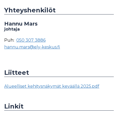
Yhteyshenkilöt
Hannu Mars
johtaja
Puh:
050 307 3886
hannu.mars@ely-keskus.fi
Liitteet
Alueelliset kehitysnäkymät keväällä 2025.pdf
Linkit