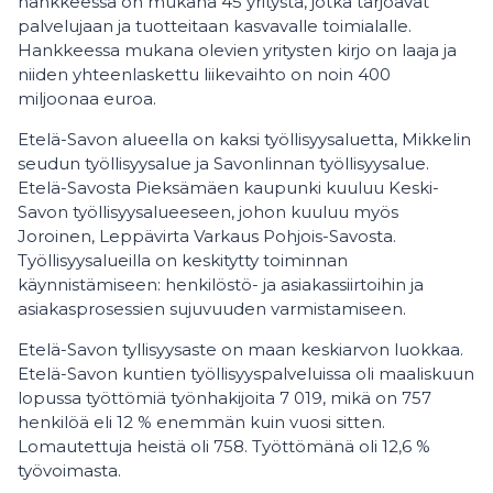
hankkeessa on mukana 45 yritystä, jotka tarjoavat
palvelujaan ja tuotteitaan kasvavalle toimialalle.
Hankkeessa mukana olevien yritysten kirjo on laaja ja
niiden yhteenlaskettu liikevaihto on noin 400
miljoonaa euroa.
Etelä-Savon alueella on kaksi työllisyysaluetta, Mikkelin
seudun työllisyysalue ja Savonlinnan työllisyysalue.
Etelä-Savosta Pieksämäen kaupunki kuuluu Keski-
Savon työllisyysalueeseen, johon kuuluu myös
Joroinen, Leppävirta Varkaus Pohjois-Savosta.
Työllisyysalueilla on keskitytty toiminnan
käynnistämiseen: henkilöstö- ja asiakassiirtoihin ja
asiakasprosessien sujuvuuden varmistamiseen.
Etelä-Savon tyllisyysaste on maan keskiarvon luokkaa.
Etelä-Savon kuntien työllisyyspalveluissa oli maaliskuun
lopussa työttömiä työnhakijoita 7 019, mikä on 757
henkilöä eli 12 % enemmän kuin vuosi sitten.
Lomautettuja heistä oli 758. Työttömänä oli 12,6 %
työvoimasta.