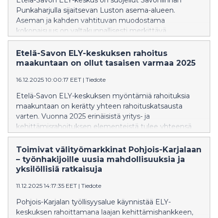
Etelä-Savon ELY-keskus on suojellut Savonlinnan
Punkaharjulla sijaitsevan Luston asema-alueen.
Aseman ja kahden vahtituvan muodostama
kokonaisuus on valtakunnallisesti merkittävä.
Etelä-Savon ELY-keskuksen rahoitus
maakuntaan on ollut tasaisen varmaa 2025
16.12.2025 10:00:17 EET
|
Tiedote
Etelä-Savon ELY-keskuksen myöntämiä rahoituksia
maakuntaan on kerätty yhteen rahoituskatsausta
varten. Vuonna 2025 erinäisistä yritys- ja
kehittämisrahoituksen elementeistä tulee yhteensä
noin 46 miljoonan tuki maakunnan elinvoimalle.
Toimivat välityömarkkinat Pohjois-Karjalaan
– työnhakijoille uusia mahdollisuuksia ja
yksilöllisiä ratkaisuja
11.12.2025 14:17:35 EET
|
Tiedote
Pohjois-Karjalan työllisyysalue käynnistää ELY-
keskuksen rahoittamana laajan kehittämishankkeen,