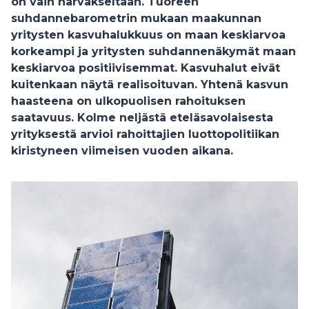
on vain harvakseltaan. Tuoreen
suhdannebarometrin mukaan maakunnan
yritysten kasvuhalukkuus on maan keskiarvoa
korkeampi ja yritysten suhdannenäkymät maan
keskiarvoa positiivisemmat. Kasvuhalut eivät
kuitenkaan näytä realisoituvan. Yhtenä kasvun
haasteena on ulkopuolisen rahoituksen
saatavuus. Kolme neljästä eteläsavolaisesta
yrityksestä arvioi rahoittajien luottopolitiikan
kiristyneen viimeisen vuoden aikana.