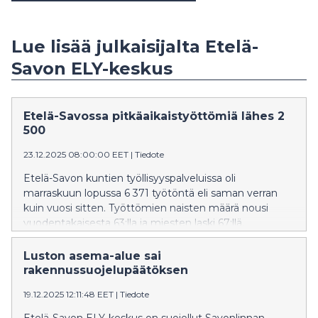
Lue lisää julkaisijalta Etelä-
Savon ELY-keskus
Etelä-Savossa pitkäaikaistyöttömiä lähes 2
500
23.12.2025 08:00:00 EET
|
Tiedote
Etelä-Savon kuntien työllisyyspalveluissa oli
marraskuun lopussa 6 371 työtöntä eli saman verran
kuin vuosi sitten. Työttömien naisten määrä nousi
vuodentakaisesta 63:lla ja miesten laski 67:llä.
Luston asema-alue sai
rakennussuojelupäätöksen
19.12.2025 12:11:48 EET
|
Tiedote