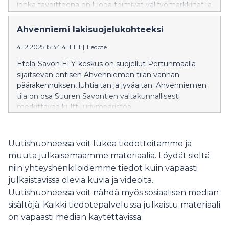
jonka tavoitteena on luoda toimivat välityömarkkinat ja
tarjota uusia työllistymisen mahdollisuuksia tai löytää
muita yksilöllisiä ratkaisuja lähes 4000 työnhakijalle.
Ahvenniemi lakisuojelukohteeksi
Hankkeen keskeistä kohderyhmää ovat
pitkäaikaistyöttömät, nuoret, maahanmuuttajat ja
4.12.2025 15:34:41 EET
|
Tiedote
täsmätyökykyiset. Toimivat välityömarkkinat Pohjois-
Etelä-Savon ELY-keskus on suojellut Pertunmaalla
Karjalaan (TOIMI) -hanke toteutetaan osana Uudistuva
sijaitsevan entisen Ahvenniemen tilan vanhan
ja osaava Suomi 2021–2027-ohjelmaa. Hankkeen
päärakennuksen, luhtiaitan ja jyväaitan. Ahvenniemen
kokonaisbudjetti on yli 8,6 miljoonaa euroa, josta ELY-
tila on osa Suuren Savontien valtakunnallisesti
keskus rahoittaa 6,9 miljoonaa euroa.
merkittävää kulttuuriympäristöä.
Uutishuoneessa voit lukea tiedotteitamme ja
muuta julkaisemaamme materiaalia. Löydät sieltä
niin yhteyshenkilöidemme tiedot kuin vapaasti
julkaistavissa olevia kuvia ja videoita.
Uutishuoneessa voit nähdä myös sosiaalisen median
sisältöjä. Kaikki tiedotepalvelussa julkaistu materiaali
on vapaasti median käytettävissä.