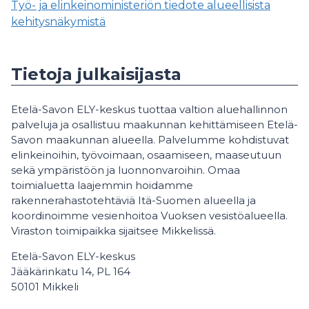
Työ- ja elinkeinoministeriön tiedote alueellisista
kehitysnäkymistä
Tietoja julkaisijasta
Etelä-Savon ELY-keskus tuottaa valtion aluehallinnon
palveluja ja osallistuu maakunnan kehittämiseen Etelä-
Savon maakunnan alueella. Palvelumme kohdistuvat
elinkeinoihin, työvoimaan, osaamiseen, maaseutuun
sekä ympäristöön ja luonnonvaroihin. Omaa
toimialuetta laajemmin hoidamme
rakennerahastotehtäviä Itä-Suomen alueella ja
koordinoimme vesienhoitoa Vuoksen vesistöalueella.
Viraston toimipaikka sijaitsee Mikkelissä.
Etelä-Savon ELY-keskus
Jääkärinkatu 14, PL 164
50101 Mikkeli