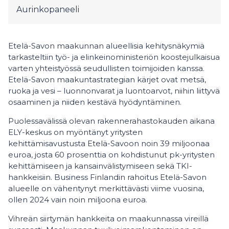
Aurinkopaneeli
Etelä-Savon maakunnan alueellisia kehitysnäkymiä
tarkasteltiin työ- ja elinkeinoministeriön koostejulkaisua
varten yhteistyössä seudullisten toimijoiden kanssa.
Etelä-Savon maakuntastrategian kärjet ovat metsä,
ruoka ja vesi – luonnonvarat ja luontoarvot, niihin liittyvä
osaaminen ja niiden kestävä hyödyntäminen.
Puolessavälissä olevan rakennerahastokauden aikana
ELY-keskus on myöntänyt yritysten
kehittämisavustusta Etelä-Savoon noin 39 miljoonaa
euroa, josta 60 prosenttia on kohdistunut pk-yritysten
kehittämiseen ja kansainvälistymiseen sekä TKI-
hankkeisiin. Business Finlandin rahoitus Etelä-Savon
alueelle on vähentynyt merkittävästi viime vuosina,
ollen 2024 vain noin miljoona euroa.
Vihreän siirtymän hankkeita on maakunnassa vireillä