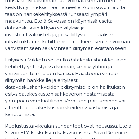
runsaasti. Maakunnan tuulivoimarakentaminen on
keskittynyt Pieksämäen alueelle. Aurinkovoimaloita
taas on hankekehityksessä runsaasti ympäri
maakuntaa. Etelä-Savossa on käynnissä useita
datakeskuksiin liittyviä selvityksiä ja
investointivalmisteluja, jotka liittyvät digitaalisen
infrastruktuurin kehittämiseen, alueellisen elinvoiman
vahvistamiseen sekä vihreän siirtymän edistämiseen
Erityisesti Mikkelin seudulla datakeskushankkeita on
kehitetty yhteistyössä kunnan, kehitysyhtiön ja
yksityisten toimijoiden kanssa. Haasteena vihreän
siirtymän hankkeille ja erityisesti
datakeskushankkeiden edistymiselle on hallituksen
esitys datakeskusten sähköveron nostamisesta
ylempään veroluokkaan. Verotuen poistuminen voi
aiheuttaa datakeskushankkeiden viivästymistä ja
kariutumista.
Puolustustarvikealan suhdanteet ovat nousussa. Etelä-
Savon ELY-keskuksen kaksivuotisessa Savo Defence -