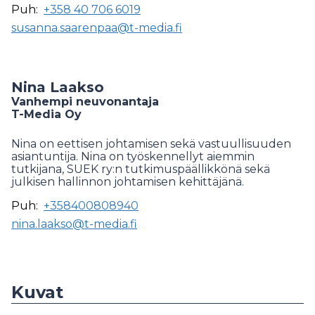
Puh:
+358 40 706 6019
susanna.saarenpaa@t-media.fi
Nina Laakso
Vanhempi neuvonantaja
T-Media Oy
Nina on eettisen johtamisen sekä vastuullisuuden
asiantuntija. Nina on työskennellyt aiemmin
tutkijana, SUEK ry:n tutkimuspäällikkönä sekä
julkisen hallinnon johtamisen kehittäjänä.
Puh:
+358400808940
nina.laakso@t-media.fi
Kuvat