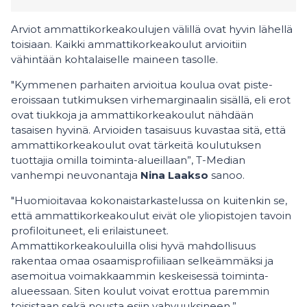
Arviot ammattikorkeakoulujen välillä ovat hyvin lähellä
toisiaan. Kaikki ammattikorkeakoulut arvioitiin
vähintään kohtalaiselle maineen tasolle.
"Kymmenen parhaiten arvioitua koulua ovat piste-
eroissaan tutkimuksen virhemarginaalin sisällä, eli erot
ovat tiukkoja ja ammattikorkeakoulut nähdään
tasaisen hyvinä. Arvioiden tasaisuus kuvastaa sitä, että
ammattikorkeakoulut ovat tärkeitä koulutuksen
tuottajia omilla toiminta-alueillaan”, T-Median
vanhempi neuvonantaja
Nina Laakso
sanoo.
"Huomioitavaa kokonaistarkastelussa on kuitenkin se,
että ammattikorkeakoulut eivät ole yliopistojen tavoin
profiloituneet, eli erilaistuneet.
Ammattikorkeakouluilla olisi hyvä mahdollisuus
rakentaa omaa osaamisprofiiliaan selkeämmäksi ja
asemoitua voimakkaammin keskeisessä toiminta-
alueessaan. Siten koulut voivat erottua paremmin
toisistaan sekä nousta esiin vahvuuksineen.”