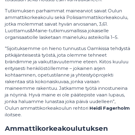
Tutkimuksen parhaimmat mainearviot saivat Oulun
ammattikorkeakoulu sekä Poliisiammattikorkeakoulu,
jotka molemmat saivat hyvän arvosanan, 3,61.
Luottamus&Maine-tutkimusmallissa jokaiselle
organisaatiolle lasketaan maineluku asteikolla 1–5.
”Sijoituksemme on hieno tunnustus Oamkissa tehdystä
pitkäjänteisestä työstä, jota olemme tehneet
brändimme ja vaikuttavuutemme eteen. Kiitos kuuluu
erityisesti henkilöstöllemme – jokainen arjen
kohtaaminen, opetustilanne ja yhteistyöprojekti
rakentaa sitä kokonaiskuvaa, jonka varaan
maineemme rakentuu. Jatkamme työtä innostuneina
ja nöyrinä. Hyvä maine ei ole päätepiste vaan lupaus,
jonka haluamme lunastaa joka päivä uudelleen”,
Oulun ammattikorkeakoulun rehtori
Heidi Fagerholm
iloitsee.
Ammattikorkeakoulutuksen