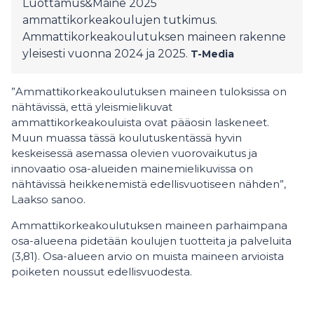
Luottamus&Maine 2025
ammattikorkeakoulujen tutkimus.
Ammattikorkeakoulutuksen maineen rakenne
yleisesti vuonna 2024 ja 2025.
T-Media
”Ammattikorkeakoulutuksen maineen tuloksissa on
nähtävissä, että yleismielikuvat
ammattikorkeakouluista ovat pääosin laskeneet.
Muun muassa tässä koulutuskentässä hyvin
keskeisessä asemassa olevien vuorovaikutus ja
innovaatio osa-alueiden mainemielikuvissa on
nähtävissä heikkenemistä edellisvuotiseen nähden”,
Laakso sanoo.
Ammattikorkeakoulutuksen maineen parhaimpana
osa-alueena pidetään koulujen tuotteita ja palveluita
(3,81). Osa-alueen arvio on muista maineen arvioista
poiketen noussut edellisvuodesta.