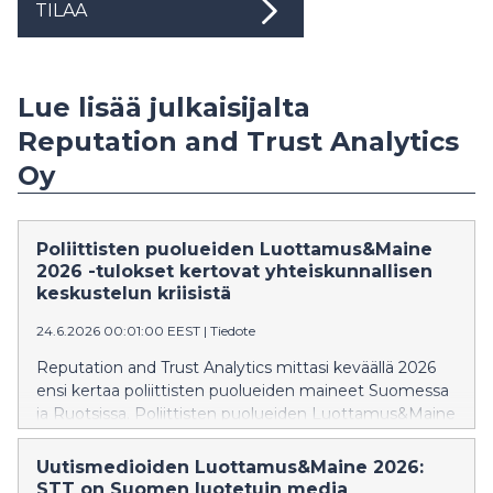
TILAA
Lue lisää julkaisijalta
Reputation and Trust Analytics
Oy
Poliittisten puolueiden Luottamus&Maine
2026 -tulokset kertovat yhteiskunnallisen
keskustelun kriisistä
24.6.2026 00:01:00 EEST
|
Tiedote
Reputation and Trust Analytics mittasi keväällä 2026
ensi kertaa poliittisten puolueiden maineet Suomessa
ja Ruotsissa. Poliittisten puolueiden Luottamus&Maine
2026 -tutkimus viestii yhteiskunnallisen keskustelun
kriisiytymisestä. Tiedot ovat julkaisuvapaita 24.6.2026.
Uutismedioiden Luottamus&Maine 2026:
STT on Suomen luotetuin media