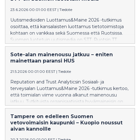
23.6.2026 00:01:00 EEST
|
Tiedote
Uutismedioiden Luottamus&Maine 2026 -tutkimus
osoittaa, että kansalaisten luottamus tietotoimistoja
kohtaan on vankkaa sekä Suomessa että Ruotsissa.
Suomen luotetuin uutismedia on STT, Ruotsin TT
Nyhetsbyrån. TIEDOT OVAT JULKAISUVAPAITA
23.6.2026.
Sote-alan mainenousu jatkuu – eniten
mainettaan paransi HUS
21.5.2026 00:01:00 EEST
|
Tiedote
Reputation and Trust Analyticsin Sosiaali- ja
terveysalan Luottamus&Maine 2026 -tutkimus kertoo,
että toimialan viime vuonna alkanut mainenousu
jatkuu. Tutkituista organisaatioista hyvämaineisin on
Tekonivelsairaala Coxa, ja suurimman mainenousun
teki HUS. Tiedotteen tiedot ovat julkaisuvapaita
Tampere on edelleen Suomen
21.5.2026.
vetovoimaisin kaupunki – Kuopio noussut
aivan kannoille
20.3.2026 00:01:00 EET
|
Tiedote