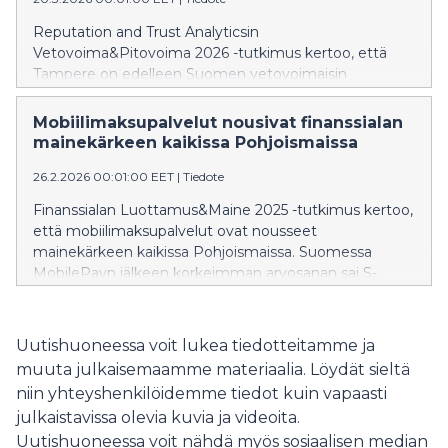
Reputation and Trust Analyticsin
Vetovoima&Pitovoima 2026 -tutkimus kertoo, että
Tampere on edelleen Suomen vetovoimaisin
kaupunki. Kuopio on kuitenkin jatkanut nousuaan, ja se
on jo lähes saavuttanut Tampereen. Suurimman
Mobiilimaksupalvelut nousivat finanssialan
mainenousun tämänvuotisessa tutkimuksessa teki
mainekärkeen kaikissa Pohjoismaissa
Turku. Tiedot ovat julkaisuvapaita 20.3.2026.
26.2.2026 00:01:00 EET
|
Tiedote
Finanssialan Luottamus&Maine 2025 -tutkimus kertoo,
että mobiilimaksupalvelut ovat nousseet
mainekärkeen kaikissa Pohjoismaissa. Suomessa
MobilePayn jälkeen korkeimman arvosanan sai S-
Pankki ja suurimmista mainenousuista vastasivat
Nordea ja Alexandria. Tiedot ovat julkaisuvapaita
26.2.2026 kello 0.01.
Uutishuoneessa voit lukea tiedotteitamme ja
muuta julkaisemaamme materiaalia. Löydät sieltä
niin yhteyshenkilöidemme tiedot kuin vapaasti
julkaistavissa olevia kuvia ja videoita.
Uutishuoneessa voit nähdä myös sosiaalisen median