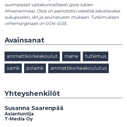
suomalaiset valtakunnallisesti (pois lukien
Ahvenanmaa). Otos on painotettu väestöä edustavaksi
sukupuolen, iän ja asuinalueen mukaan. Tutkimuksen
virhemarginaali on 0.04–0.05.
Avainsanat
ammattikorkeakoulut
maine
tutkimus
oamk
polamk
ammattikorkeakoulutus
Yhteyshenkilöt
Susanna Saarenpää
Asiantuntija
T-Media Oy