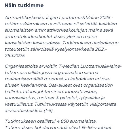
Näin tutkimme
Ammattikorkeakoulujen Luottamus&Maine 2025 -
tutkimuskierroksen tavoitteena oli selvittää kaikkien
suomalaisten ammattikorkeakoulujen maine sekä
ammattikorkeakoulutuksen yleinen maine
kansalaisten keskuudessa. Tutkimuksen tiedonkeruu
toteutettiin sähköisellä kyselylomakkeella 26.2.–
26.3.2025.
Organisaatioita arvioitiin T-Median Luottamus&Maine-
tutkimusmallilla, jossa organisaation saama
mainepistemäärä muodostuu kahdeksan eri osa-
alueen keskiarvona. Osa-alueet ovat organisaation
hallinto, talous, johtaminen, innovatiivisuus,
vuorovaikutus, tuotteet & palvelut, työpaikka ja
vastuullisuus. Tutkimuksessa käytettiin viisiportaista
arviointiasteikkoa (1–5).
Tutkimukseen osallistui 4 850 suomalaista.
Tutkimuksen kohderyhmänä olivat 15–65-vuotiaat