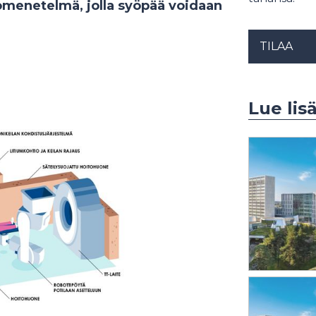
menetelmä, jolla syöpää voidaan
TILAA
Lue lis