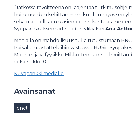
“Jatkossa tavoitteena on laajentaa tutkimusohjel
hoitomuodon kehittämiseen kuuluu myös sen yhdist
sekä mahdollisten uusien boorin kantaja-aineiden 
Syöpäkeskuksen sädehoidon ylilääkäri
Anu Antto
Medialla on mahdollisuus tulla tutustumaan BNCT-k
Paikalla haastatteluihin vastaavat HUSin Syöpäke
Mattson ja ylifyysikko Mikko Tenhunen. Ilmoitta
(alkaen klo 10).
Kuvapankki medialle
Avainsanat
bnct