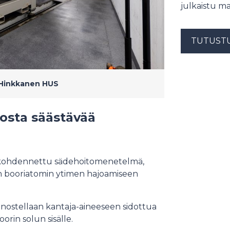
julkaistu ma
TUTUST
Hinkkanen HUS
osta säästävää
 kohdennettu sädehoitomenetelmä,
 booriatomin ytimen hajoamiseen
nostellaan kantaja-aineeseen sidottua
orin solun sisälle.