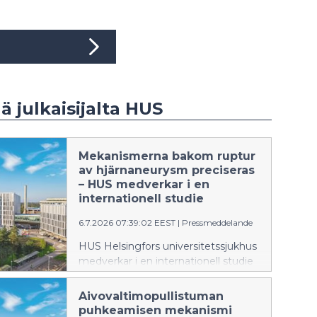
ää julkaisijalta HUS
Mekanismerna bakom ruptur
av hjärnaneurysm preciseras
– HUS medverkar i en
internationell studie
6.7.2026 07:39:02 EEST
|
Pressmeddelande
HUS Helsingfors universitetssjukhus
medverkar i en internationell studie
som tillför ny information om varför
en del hjärnaneurysm rupturerar.
Aivovaltimopullistuman
Resultaten kan i framtiden bidra till
puhkeamisen mekanismi