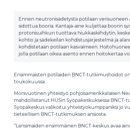
Ennen neutronisädetystä potilaan verisuoneen 
sidottua booria. Kantaja-aine kuljettaa boorin s
protonisuihkun tuottava hiukkaskiihdytin, kesk
kohtio ja sädekeilan kohdistusjärjestelmä ja ala
kohdistetaan potilaan kasvaimeen. Hoitohuonee
jolla potilaan oikea asento ennen hoitokertaa vo
Ensimmäisten potilaiden BNCT-tutkimushoidot o
toukokuussa.
Monivuotinen yhteistyö pohjoisamerikkalaisen Ne
mahdollistanut HUSin Syöpäkeskuksessa BNCT-tu
Syöpäkeskus valikoitui yhteistyökumppaniksi jo v
tieteellisen BNCT-tutkimuksen ansiosta.
“Länsimaiden ensimmäinen BNCT-keskus avaa ainu