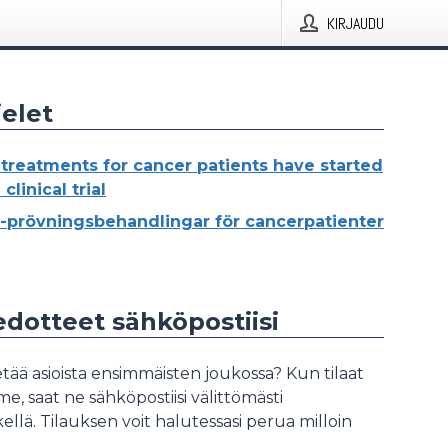
KIRJAUDU
elet
treatments for cancer patients have started
 clinical trial
prövningsbehandlingar för cancerpatienter
iedotteet sähköpostiisi
tää asioista ensimmäisten joukossa? Kun tilaat
, saat ne sähköpostiisi välittömästi
ellä. Tilauksen voit halutessasi perua milloin