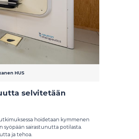
kanen HUS
uutta selvitetään
ä tutkimuksessa hoidetaan kymmenen
 syöpään sairastunutta potilasta.
tta ja tehoa.