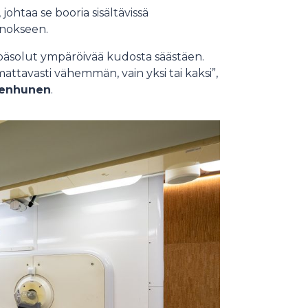
ohtaa se booria sisältävissä
annokseen.
päsolut ympäröivää kudosta säästäen.
attavasti vähemmän, vain yksi tai kaksi”,
Tenhunen
.