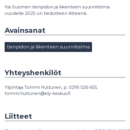
Itä-Suomen tienpidon ja liikenteen suunnitelma
vuodelle 2025 on tiedotteen liitteenä.
Avainsanat
tienpidon ja liikenteen suunnitelma
Yhteyshenkilöt
Ylijohtaja Tommi Huttunen, p. 0295 026 655,
tommi.huttunen@ely-keskus.fi
Liitteet