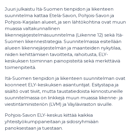
Juuri julkaistu Itä-Suomen tienpidon ja liikenteen
suunnitelma kattaa Etelä-Savon, Pohjois-Savon ja
Pohjois-Karjalan alueet, ja sen lähtökohtina ovat muun
muassa valtakunnallinen
liikennejärjestelmäsuunnitelma (Liikenne 12) sekä Itä-
Suomen liikennestrategia. Suunnitelmassa esitellään
alueen liikennejärjestelmän ja maanteiden nykytilaa,
niiden kehittämisen tavoitteita, rahoitusta, ELY-
keskuksen toiminnan painopisteitä sekä merkittäviä
toimenpiteitä.
Itä-Suomen tienpidon ja liikenteen suunnitelman ovat
koonneet ELY-keskuksen asiantuntijat. Esitystapa ja
sisältö ovat tiiviit, mutta taustatiedoista kiinnostuneille
suunnitelmassa on linkkejä muun muassa liikenne- ja
viestintäministeriön (LVM) ja Väyläviraston sivuille.
Pohjois-Savon ELY-keskus kiittää kaikkia
yhteistyökumppaneitaan ja sidosryhmiään
panoksestaan ja tuestaan.