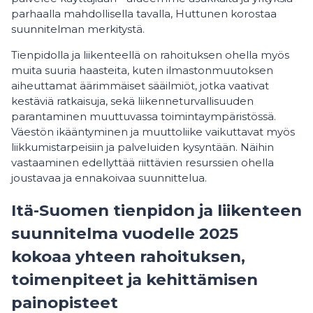
parhaalla mahdollisella tavalla, Huttunen korostaa
suunnitelman merkitystä.
Tienpidolla ja liikenteellä on rahoituksen ohella myös
muita suuria haasteita, kuten ilmastonmuutoksen
aiheuttamat äärimmäiset sääilmiöt, jotka vaativat
kestäviä ratkaisuja, sekä liikenneturvallisuuden
parantaminen muuttuvassa toimintaympäristössä.
Väestön ikääntyminen ja muuttoliike vaikuttavat myös
liikkumistarpeisiin ja palveluiden kysyntään. Näihin
vastaaminen edellyttää riittävien resurssien ohella
joustavaa ja ennakoivaa suunnittelua.
Itä-Suomen tienpidon ja liikenteen
suunnitelma vuodelle 2025
kokoaa yhteen rahoituksen,
toimenpiteet ja kehittämisen
painopisteet