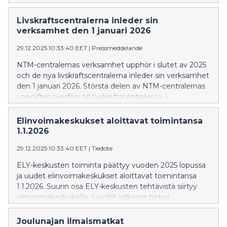
kovan pakkasjakson aikana vesistöalueen
säännösteltyjen järvien juoksutuksia supistamalla.
Livskraftscentralerna inleder sin
verksamhet den 1 januari 2026
29.12.2025 10:33:40 EET
|
Pressmeddelande
NTM-centralernas verksamhet upphör i slutet av 2025
och de nya livskraftscentralerna inleder sin verksamhet
den 1 januari 2026. Största delen av NTM-centralernas
uppgifter överförs till livskraftscentralerna. I
fortsättningen hittar du information om
livskraftscentralerna på adressen
Elinvoimakeskukset aloittavat toimintansa
www.elinvoimakeskus.fi.
1.1.2026
29.12.2025 10:33:40 EET
|
Tiedote
ELY-keskusten toiminta päättyy vuoden 2025 lopussa
ja uudet elinvoimakeskukset aloittavat toimintansa
1.1.2026. Suurin osa ELY-keskusten tehtävistä siirtyy
elinvoimakeskuksille. Löydät jatkossa tietoa
elinvoimakeskuksista osoitteesta
www.elinvoimakeskus.fi.
Joulunajan ilmaismatkat