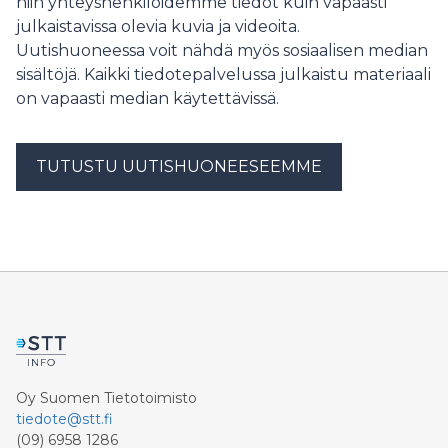
niin yhteyshenkilöidemme tiedot kuin vapaasti
julkaistavissa olevia kuvia ja videoita.
Uutishuoneessa voit nähdä myös sosiaalisen median
sisältöjä. Kaikki tiedotepalvelussa julkaistu materiaali
on vapaasti median käytettävissä.
TUTUSTU UUTISHUONEESEEMME
Oy Suomen Tietotoimisto
tiedote@stt.fi
(09) 6958 1286