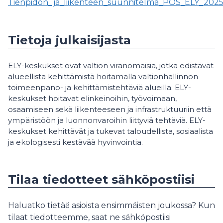
Tienpidon_ja_liikenteen_suunnitelma_POS_ELY_2025
Tietoja julkaisijasta
ELY-keskukset ovat valtion viranomaisia, jotka edistävät
alueellista kehittämistä hoitamalla valtionhallinnon
toimeenpano- ja kehittämistehtäviä alueilla. ELY-
keskukset hoitavat elinkeinoihin, työvoimaan,
osaamiseen sekä liikenteeseen ja infrastruktuuriin että
ympäristöön ja luonnonvaroihin liittyviä tehtäviä. ELY-
keskukset kehittävät ja tukevat taloudellista, sosiaalista
ja ekologisesti kestävää hyvinvointia.
Tilaa tiedotteet sähköpostiisi
Haluatko tietää asioista ensimmäisten joukossa? Kun
tilaat tiedotteemme, saat ne sähköpostiisi