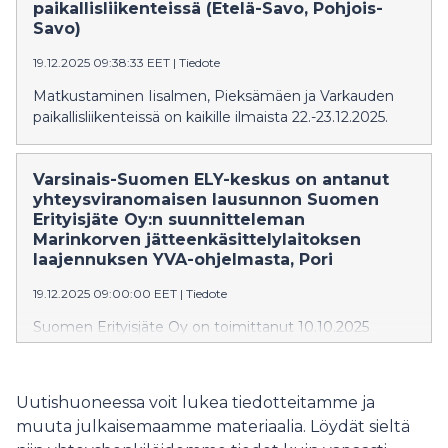
paikallisliikenteissä (Etelä-Savo, Pohjois-
Savo)
19.12.2025 09:38:33 EET
|
Tiedote
Matkustaminen Iisalmen, Pieksämäen ja Varkauden
paikallisliikenteissä on kaikille ilmaista 22.-23.12.2025.
Varsinais-Suomen ELY-keskus on antanut
yhteysviranomaisen lausunnon Suomen
Erityisjäte Oy:n suunnitteleman
Marinkorven jätteenkäsittelylaitoksen
laajennuksen YVA-ohjelmasta, Pori
19.12.2025 09:00:00 EET
|
Tiedote
Suomen Erityisjäte Oy on toimittanut 10.10.2025
Varsinais-Suomen ELY-keskukselle
ympäristövaikutusten arviointiohjelman, joka koskee
Marinkorven jätteenkäsittelylaitoksen laajentamista.
Uutishuoneessa voit lukea tiedotteitamme ja
muuta julkaisemaamme materiaalia. Löydät sieltä