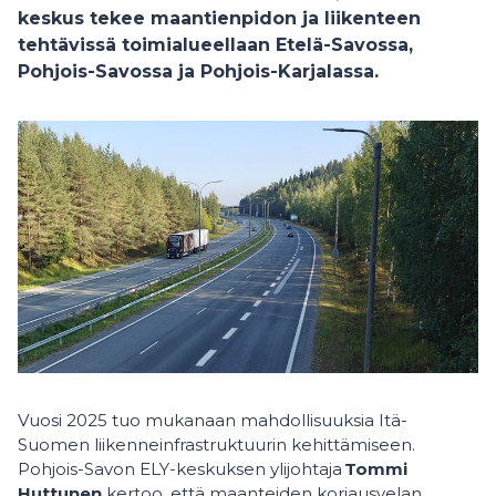
keskus tekee maantienpidon ja liikenteen
tehtävissä toimialueellaan Etelä-Savossa,
Pohjois-Savossa ja Pohjois-Karjalassa.
Vuosi 2025 tuo mukanaan mahdollisuuksia Itä-
Suomen liikenneinfrastruktuurin kehittämiseen.
Pohjois-Savon ELY-keskuksen ylijohtaja
Tommi
Huttunen
kertoo, että maanteiden korjausvelan