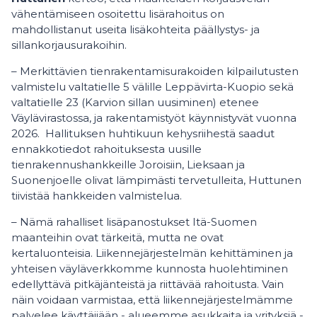
vähentämiseen osoitettu lisärahoitus on
mahdollistanut useita lisäkohteita päällystys- ja
sillankorjausurakoihin.
– Merkittävien tienrakentamisurakoiden kilpailutusten
valmistelu valtatielle 5 välille Leppävirta-Kuopio sekä
valtatielle 23 (Karvion sillan uusiminen) etenee
Väylävirastossa, ja rakentamistyöt käynnistyvät vuonna
2026. Hallituksen huhtikuun kehysriihestä saadut
ennakkotiedot rahoituksesta uusille
tienrakennushankkeille Joroisiin, Lieksaan ja
Suonenjoelle olivat lämpimästi tervetulleita, Huttunen
tiivistää hankkeiden valmistelua.
– Nämä rahalliset lisäpanostukset Itä-Suomen
maanteihin ovat tärkeitä, mutta ne ovat
kertaluonteisia. Liikennejärjestelmän kehittäminen ja
yhteisen väyläverkkomme kunnosta huolehtiminen
edellyttävä pitkäjänteistä ja riittävää rahoitusta. Vain
näin voidaan varmistaa, että liikennejärjestelmämme
palvelee käyttäjiään - alueemme asukkaita ja yrityksiä -