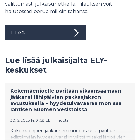
välittömästi julkaisuhetkellä. Tilauksen voit
halutessasi perua milloin tahansa.
TILAA
Lue lisää julkaisijalta ELY-
keskukset
Kokemäenjoelle pyritään aikaansaamaan
jääkansi lähipäivien pakkasjakson
avustuksella – hyydetulvavaaraa monissa
läntisen Suomen vesistöissä
30.12.2025 14:01:58 EET
|
Tiedote
Kokemäenjoen jääkannen muodostusta pyritään
edistämään hyydetulvariskin välttämiseksi lähipäivien