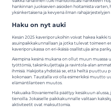
Vaikka rahallinen tuki mahdollistaisi hankkeen n
hankinnan juoksevien asioiden hoitamista varten, 
yksinkertaisena ja kevyenä ilman rahajärjestelyjen
Haku on nyt auki
Kesän 2025 kaveriporukoihin voivat hakea kaikki täysi
asuinpaikkakunnallaan ja jotka tulevat toimeen eri
kaveriporukassa on eri-ikäisiä osallistujia aina pariky
Aiempina kesinä mukana on ollut muun muassa urheili
työttömiä, taksinkuljettajia ja ravintola-alan ammatti
ihmisiä. Hakijoita yhdistää se, että heiltä puuttuu pa
kokonaan. Taustalla voi olla esimerkiksi muutto 
elämäntilanteen muutos.
Hakuaika Rovaniemellä päättyy kesäkuun alussa, 
tienoilla. Jokaiselle paikkakunnalle valitaan kaksik
aktiviteetit ovat maksuttomia.