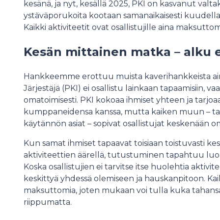
kesänä, ja nyt, kesällä 2025, PKI on kasvanut valt
ystäväporukoita kootaan samanaikaisesti kuudella
Kaikki aktiviteetit ovat osallistujille aina maksuttom
Kesän mittainen matka – alku eli
Hankkeemme erottuu muista kaverihankkeista ainut
Järjestäjä (PKI) ei osallistu lainkaan tapaamisiin, v
omatoimisesti. PKI kokoaa ihmiset yhteen ja tarjoa
kumppaneidensa kanssa, mutta kaiken muun – ta
käytännön asiat – sopivat osallistujat keskenään
Kun samat ihmiset tapaavat toisiaan toistuvasti kes
aktiviteettien äärellä, tutustuminen tapahtuu luo
Koska osallistujien ei tarvitse itse huolehtia aktivite
keskittyä yhdessä olemiseen ja hauskanpitoon. Kaikki
maksuttomia, joten mukaan voi tulla kuka tahansa, 
riippumatta.