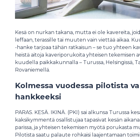
Kesä on nurkan takana, mutta ei ole kavereita, joi
leffaan, terassille tai muuten vain viettää aikaa. 
-hanke tarjoaa tähän ratkaisun – se tuo yhteen ka
heistä aitoja kaveriporukoita yhteisen tekemisen a
kuudella paikkakunnalla – Turussa, Helsingissä, T
Rovaniemellä.
Kolmessa vuodessa pilotista va
hankkeeksi
PARAS. KESÄ. IKINÄ. (PKI) sai alkunsa Turussa kesä
kaksikymmentä osallistujaa tapasivat kesän aikana
parissa, ja yhteisen tekemisen myötä porukasta m
Pilotista saatu palaute rohkaisi laajentamaan toimi