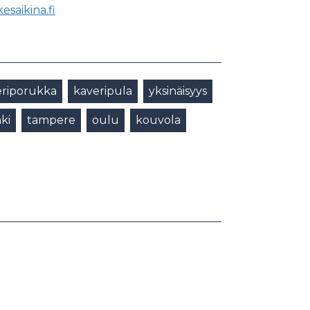
esaikina.fi
eriporukka
kaveripula
yksinäisyys
ki
tampere
oulu
kouvola