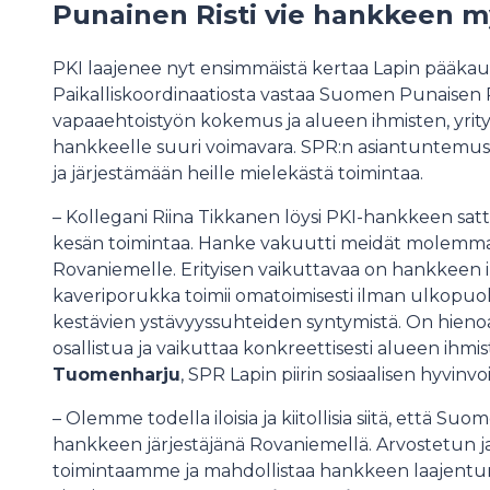
Punainen Risti vie hankkeen 
PKI laajenee nyt ensimmäistä kertaa Lapin pääka
Paikalliskoordinaatiosta vastaa Suomen Punaisen Ris
vapaaehtoistyön kokemus ja alueen ihmisten, yrit
hankkeelle suuri voimavara. SPR:n asiantuntemus 
ja järjestämään heille mielekästä toimintaa.
– Kollegani Riina Tikkanen löysi PKI-hankkeen s
kesän toimintaa. Hanke vakuutti meidät molemmat
Rovaniemelle. Erityisen vaikuttavaa on hankkeen i
kaveriporukka toimii omatoimisesti ilman ulkopuolis
kestävien ystävyyssuhteiden syntymistä. On hienoa, 
osallistua ja vaikuttaa konkreettisesti alueen ihmi
Tuomenharju
, SPR Lapin piirin sosiaalisen hyvinvo
– Olemme todella iloisia ja kiitollisia siitä, että Suo
hankkeen järjestäjänä Rovaniemellä. Arvostetun 
toimintaamme ja mahdollistaa hankkeen laajentu