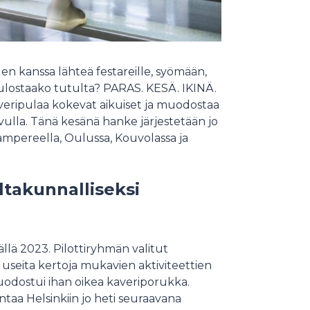
den kanssa lähteä festareille, syömään,
Kuulostaako tutulta? PARAS. KESÄ. IKINÄ.
veripulaa kokevat aikuiset ja muodostaa
vulla. Tänä kesänä hanke järjestetään jo
ampereella, Oulussa, Kouvolassa ja
ltakunnalliseksi
llä 2023. Pilottiryhmän valitut
 useita kertoja mukavien aktiviteettien
uodostui ihan oikea kaveriporukka.
ntaa Helsinkiin jo heti seuraavana