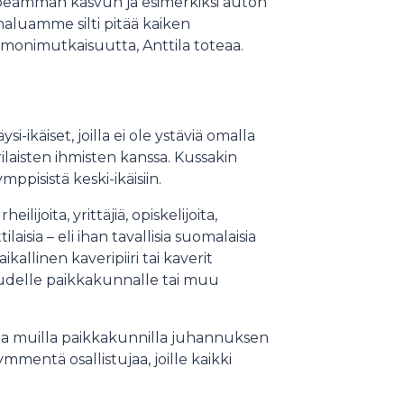
opeamman kasvun ja esimerkiksi auton
haluamme silti pitää kaiken
 monimutkaisuutta, Anttila toteaa.
-ikäiset, joilla ei ole ystäviä omalla
laisten ihmisten kanssa. Kussakin
mppisistä keski-ikäisiin.
joita, yrittäjiä, opiskelijoita,
laisia – eli ihan tavallisia suomalaisia
ikallinen kaveripiiri tai kaverit
uudelle paikkakunnalle tai muu
ja muilla paikkakunnilla juhannuksen
ymmentä osallistujaa, joille kaikki