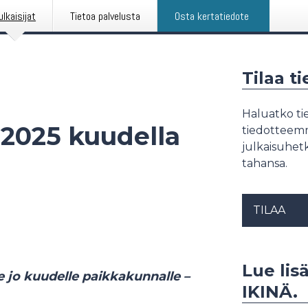
ulkaisijat
Tietoa palvelusta
Osta kertatiedote
Tilaa t
Haluatko tie
 2025 kuudella
tiedotteemme
julkaisuhetk
tahansa.
TILAA
Lue lis
 jo kuudelle paikkakunnalle –
IKINÄ.