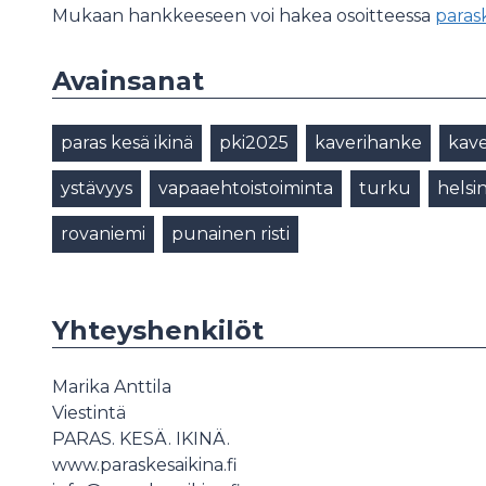
Mukaan hankkeeseen voi hakea osoitteessa
parask
Avainsanat
paras kesä ikinä
pki2025
kaverihanke
kav
ystävyys
vapaaehtoistoiminta
turku
helsin
rovaniemi
punainen risti
Yhteyshenkilöt
Marika Anttila
Viestintä
PARAS. KESÄ. IKINÄ.
www.paraskesaikina.fi