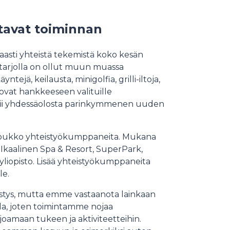
tavat toiminnan
asti yhteistä tekemistä koko kesän
 tarjolla on ollut muun muassa
tejä, keilausta, minigolfia, grilli-iltoja,
etit ovat hankkeeseen valituille
uttii yhdessäolosta parinkymmenen uuden
 joukko yhteistyökumppaneita. Mukana
Ikaalinen Spa & Resort, SuperPark,
yliopisto. Lisää yhteistyökumppaneita
le.
distys, mutta emme vastaanota lainkaan
la, joten toimintamme nojaa
amaan tukeen ja aktiviteetteihin.