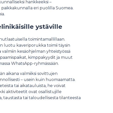
akunnalliseksi hankkeeksi –
 paikkakunnalla eri puolilla Suomea.
ia.
nikäisille ystäville
laatuisella toimintamallillaan.
aan luotu kaveriporukka toimii täysin
a valmiin kesäohjelman yhteistyössä
paamispaikat, kimppakyydit ja muut
 omassa WhatsApp-ryhmässään.
än aikana valmiiksi sovittujen
nnollisesti – usein kuin huomaamatta.
eteista tai aikatauluista, he voivat
 aktiviteetit ovat osallistujille
taustasta tai taloudellisesta tilanteesta