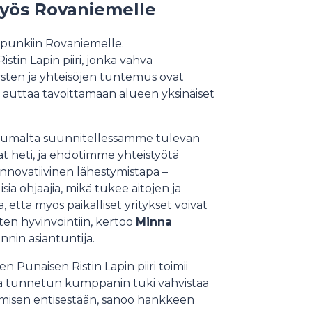
myös Rovaniemelle
upunkiin Rovaniemelle.
tin Lapin piiri, jonka vahva
ysten ja yhteisöjen tuntemus ovat
auttaa tavoittamaan alueen yksinäiset
attumalta suunnitellessamme tulevan
 heti, ja ehdotimme yhteistyötä
nnovatiivinen lähestymistapa –
ia ohjaajia, mikä tukee aitojen ja
että myös paikalliset yritykset voivat
sten hyvinvointiin, kertoo
Minna
innin asiantuntija.
men Punaisen Ristin Lapin piiri toimii
ja tunnetun kumppanin tuki vahvistaa
misen entisestään, sanoo hankkeen