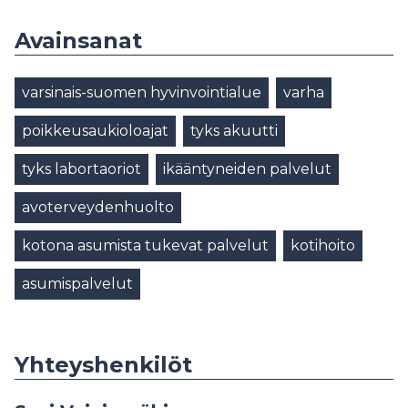
Avainsanat
varsinais-suomen hyvinvointialue
varha
poikkeusaukioloajat
tyks akuutti
tyks labortaoriot
ikääntyneiden palvelut
avoterveydenhuolto
kotona asumista tukevat palvelut
kotihoito
asumispalvelut
Yhteyshenkilöt