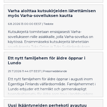
Hjärtcentret. Utifrån erfarenheterna utvidgas
verksamhetsmodellen senare också till de övriga
Varha aloittaa kutsukirjeiden lähettämisen
specialområdena inom ÅUCS-sjukhustjänster.
myös Varha-sovelluksen kautta
6.8.2026 13:00:00 EEST
|
Tiedote
Kutsukirjeitä toimitetaan ensisijaisesti Varha-
sovellukseen niille asiakkaille, joilla Varha-sovellus on
käytössä. Ensimmäiseksi kutsukirjeitä lähetetään
sovelluksesta Tyks Orton ja Tyks Sydänkeskuksen
potilaille. Kokemusten perusteella toimintamallia
laajennetaan myöhemmin myös muille Tyks-
Ett nytt familjehem för äldre öppnar i
sairaalapalveluiden erikoisaloille.
Lundo
29.7.2026 11:44:07 EEST
|
Pressmeddelande
Ett nytt familjehem för äldre öppnar i augusti inom
Egentliga Finlands välfärdsområde. Familjehemmet i
Lundo erbjuder ett hemlikt och gemenskapligt
boendealternativ för äldre som trivs i landsbygdens
lugn och ro.
Uusi ikääntyneiden perhekoti avautuu