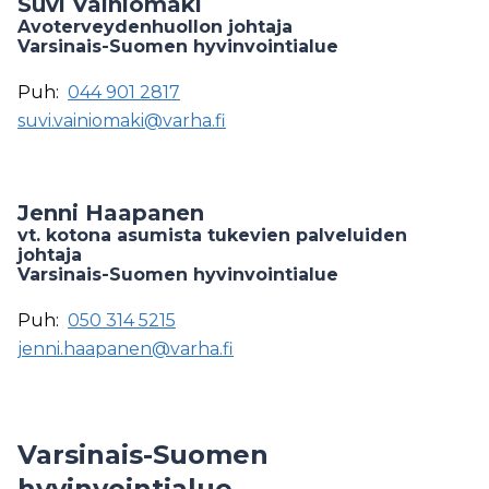
Suvi Vainiomäki
Avoterveydenhuollon johtaja
Varsinais-Suomen hyvinvointialue
Puh:
044 901 2817
suvi.vainiomaki@varha.fi
Jenni Haapanen
vt. kotona asumista tukevien palveluiden
johtaja
Varsinais-Suomen hyvinvointialue
Puh:
050 314 5215
jenni.haapanen@varha.fi
Varsinais-Suomen
hyvinvointialue