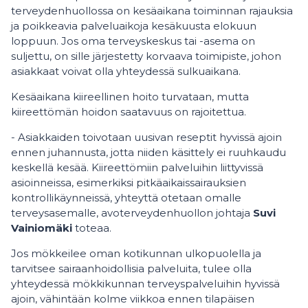
terveydenhuollossa on kesäaikana toiminnan rajauksia
ja poikkeavia palveluaikoja kesäkuusta elokuun
loppuun. Jos oma terveyskeskus tai -asema on
suljettu, on sille järjestetty korvaava toimipiste, johon
asiakkaat voivat olla yhteydessä sulkuaikana.
Kesäaikana kiireellinen hoito turvataan, mutta
kiireettömän hoidon saatavuus on rajoitettua.
- Asiakkaiden toivotaan uusivan reseptit hyvissä ajoin
ennen juhannusta, jotta niiden käsittely ei ruuhkaudu
keskellä kesää. Kiireettömiin palveluihin liittyvissä
asioinneissa, esimerkiksi pitkäaikaissairauksien
kontrollikäynneissä, yhteyttä otetaan omalle
terveysasemalle, avoterveydenhuollon johtaja
Suvi
Vainiomäki
toteaa.
Jos mökkeilee oman kotikunnan ulkopuolella ja
tarvitsee sairaanhoidollisia palveluita, tulee olla
yhteydessä mökkikunnan terveyspalveluihin hyvissä
ajoin, vähintään kolme viikkoa ennen tilapäisen