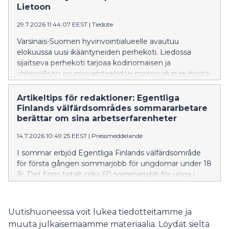
Lietoon
29.7.2026 11:44:07 EEST
|
Tiedote
Varsinais-Suomen hyvinvointialueelle avautuu
elokuussa uusi ikääntyneiden perhekoti. Liedossa
sijaitseva perhekoti tarjoaa kodinomaisen ja
yhteisöllisen asumisvaihtoehdon maaseudun rauhasta
nauttiville ikäihmisille.
Artikeltips för redaktioner: Egentliga
Finlands välfärdsområdes sommararbetare
berättar om sina arbetserfarenheter
14.7.2026 10:49:25 EEST
|
Pressmeddelande
I sommar erbjöd Egentliga Finlands välfärdsområde
för första gången sommarjobb för ungdomar under 18
år. Det finns totalt cirka 60 sommarjobb för unga i
assisterande uppgifter inom boendetjänster för äldre,
anstaltsvård samt räddnings- och prehospital
akutsjukvård runt om i Egentliga Finland.
Uutishuoneessa voit lukea tiedotteitamme ja
muuta julkaisemaamme materiaalia. Löydät sieltä