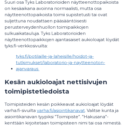
Suuri osa Tyks Laboratorioiden näytteenottopaikoista
on kesäaikana avoinna normaalisti, mutta osa
näytteenottopaikoista toimii supistetusti tai ovat
suljettuna noudattaen pääsääntöisesti
perusterveydenhuollon toimipaikkojen
sulkuaikatauluja. Tyks Laboratorioiden
näytteenottopaikkojen ajantasaiset aukioloajat löydät
tyks.fi-verkkosivuilta:
tyks.fi/potilaille-​ja-laheisille/hoidot-​ja-
tutkimukset/laboratorio-​ja-naytteenoton-
ajanvaraus
Kesän aukioloajat nettisivujen
toimipistetiedoista
Toimipisteiden kesän poikkeavat aukioloajat löydät
varha.fi-sivuilta
varha.fi/asiointikanavat
. Valitse kunta ja
asiointikanavan tyypiksi ”Toimipiste”. ”Hakusana”-
kenttään kirjoitetaan toimipisteen nimi tai osa nimestä.