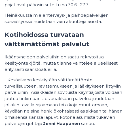
pajat ovat pääosin suljettuina 30.6.–27.7.
Heinäkuussa mielenterveys- ja päihdepalvelujen
sosiaalityössä hoidetaan vain akuutteja asioita.
Kotihoidossa turvataan
välttämättömät palvelut
Ikääntyneiden palveluihin on saatu rekrytoitua
kesätyöntekijöitä, mutta tilanne vaihtelee alueellisesti,
erityisesti saaristoalueilla.
- Kesäaikana keskitytään välttämättömiin
turvallisuuteen, ravitsemukseen ja lääkitykseen liittyviin
palveluihin. Asiakkaiden sovituista käyntiajoista voidaan
joutua tinkimään. Jos asiakkaan palvelua joudutaan
jollakin tavalla rajaamaan tai aikoja muuttamaan,
käydään ne aina henkilökohtaisesti asiakkaan tai hänen
omaisensa kanssa läpi, vt. kotona asumista tukevien
palvelujen johtaja
Jenni Haapanen
sanoo.