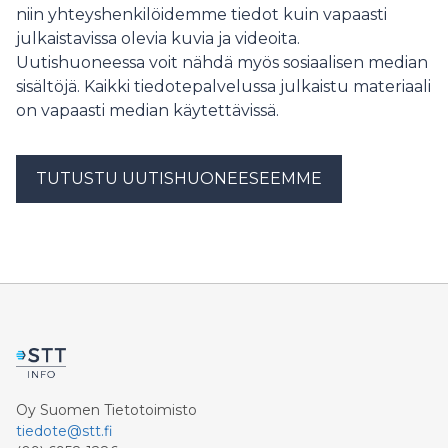
niin yhteyshenkilöidemme tiedot kuin vapaasti
julkaistavissa olevia kuvia ja videoita.
Uutishuoneessa voit nähdä myös sosiaalisen median
sisältöjä. Kaikki tiedotepalvelussa julkaistu materiaali
on vapaasti median käytettävissä.
TUTUSTU UUTISHUONEESEEMME
Oy Suomen Tietotoimisto
tiedote@stt.fi