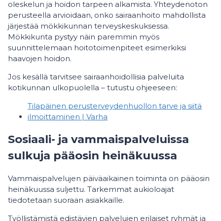
oleskelun ja hoidon tarpeen alkamista. Yhteydenoton
perusteella arvioidaan, onko sairaanhoito mahdollista
järjestää mökkikunnan terveyskeskuksessa.
Mökkikunta pystyy näin paremmin myös
suunnittelemaan hoitotoimenpiteet esimerkiksi
haavojen hoidon.
Jos kesällä tarvitsee sairaanhoidollisia palveluita
kotikunnan ulkopuolella – tutustu ohjeeseen:
Tilapäinen perusterveydenhuollon tarve ja siitä
ilmoittaminen | Varha
Sosiaali- ja vammaispalveluissa
sulkuja pääosin heinäkuussa
Vammaispalvelujen päiväaikainen toiminta on pääosin
heinäkuussa suljettu. Tarkemmat aukioloajat
tiedotetaan suoraan asiakkaille.
Työllistämistä edistävien palvelujen erilaiset ryhmät ja