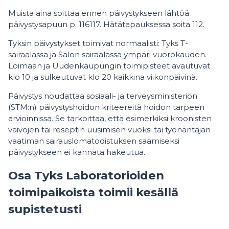
Muista aina soittaa ennen päivystykseen lähtöä
päivystysapuun p. 116117. Hätätapauksessa soita 112.
Tyksin päivystykset toimivat normaalisti: Tyks T-
sairaalassa ja Salon sairaalassa ympäri vuorokauden.
Loimaan ja Uudenkaupungin toimipisteet avautuvat
klo 10 ja sulkeutuvat klo 20 kaikkina viikonpäivinä.
Päivystys noudattaa sosiaali- ja terveysministeriön
(STM:n) päivystyshoidon kriteereitä hoidon tarpeen
arvioinnissa. Se tarkoittaa, että esimerkiksi kroonisten
vaivojen tai reseptin uusimisen vuoksi tai työnantajan
vaatiman sairauslomatodistuksen saamiseksi
päivystykseen ei kannata hakeutua.
Osa Tyks Laboratorioiden
toimipaikoista toimii kesällä
supistetusti