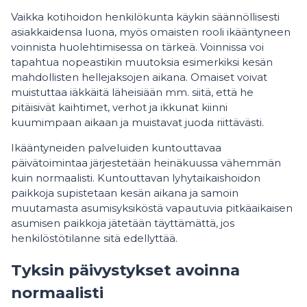
Vaikka kotihoidon henkilökunta käykin säännöllisesti
asiakkaidensa luona, myös omaisten rooli ikääntyneen
voinnista huolehtimisessa on tärkeä. Voinnissa voi
tapahtua nopeastikin muutoksia esimerkiksi kesän
mahdollisten hellejaksojen aikana. Omaiset voivat
muistuttaa iäkkäitä läheisiään mm. siitä, että he
pitäisivät kaihtimet, verhot ja ikkunat kiinni
kuumimpaan aikaan ja muistavat juoda riittävästi.
Ikääntyneiden palveluiden kuntouttavaa
päivätoimintaa järjestetään heinäkuussa vähemmän
kuin normaalisti. Kuntouttavan lyhytaikaishoidon
paikkoja supistetaan kesän aikana ja samoin
muutamasta asumisyksiköstä vapautuvia pitkäaikaisen
asumisen paikkoja jätetään täyttämättä, jos
henkilöstötilanne sitä edellyttää.
Tyksin päivystykset avoinna
normaalisti