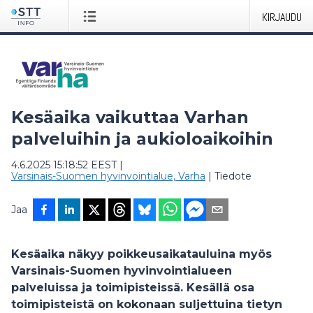
KIRJAUDU
Kesäaika vaikuttaa Varhan
palveluihin ja aukioloaikoihin
4.6.2025 15:18:52 EEST
|
Varsinais-Suomen hyvinvointialue, Varha
|
Tiedote
Jaa
Kesäaika näkyy poikkeusaikatauluina myös
Varsinais-Suomen hyvinvointialueen
palveluissa ja toimipisteissä. Kesällä osa
toimipisteistä on kokonaan suljettuina tietyn