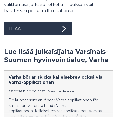
välittömästi julkaisuhetkellä. Tilauksen voit
halutessasi perua milloin tahansa.
TILAA
Lue lisää julkaisijalta Varsinais-
Suomen hyvinvointialue, Varha
Varha börjar skicka kallelsebrev också via
Varha-applikationen
6.8.2026 13:00:00 EEST
|
Pressmeddelande
De kunder som använder Varha-applikationen får
kallelsebrev i första hand i Varha-
applikationen. Kallelsebrev via applikationen skickas
först till patienter vid ÅUCS Orto och ÅUCS