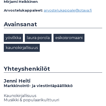
Mirjami Heikkinen
.
Arvostelukappaleet:
arvostelukappale@otava.fi
Avainsanat
yövilkka
laura porola
esikoisromaani
kaunokirjallisuus
Yhteyshenkilöt
Jenni Heiti
Markkinointi- ja viestintäpäällikkö
Kaunokirjallisuus
Musiikki & populaarikulttuuri