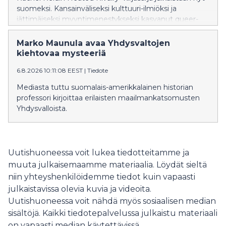
suomeksi. Kansainväliseksi kulttuuri-ilmiöksi ja
jättimäiseksi myyntimenestykseksi kasvanut queer-
jääkiekkoromanssien sarja käynnistyy elokuussa
teoksella Game Changer – Käänteentekijä.
Marko Maunula avaa Yhdysvaltojen
kiehtovaa mysteeriä
6.8.2026 10:11:08 EEST
|
Tiedote
Mediasta tuttu suomalais-amerikkalainen historian
professori kirjoittaa erilaisten maailmankatsomusten
Yhdysvalloista.
Uutishuoneessa voit lukea tiedotteitamme ja
muuta julkaisemaamme materiaalia. Löydät sieltä
niin yhteyshenkilöidemme tiedot kuin vapaasti
julkaistavissa olevia kuvia ja videoita.
Uutishuoneessa voit nähdä myös sosiaalisen median
sisältöjä. Kaikki tiedotepalvelussa julkaistu materiaali
on vapaasti median käytettävissä.