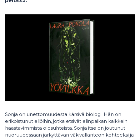
pelossa.
Sonja on unettomuudesta kärsivä biologi. Hän on
erikoistunut eliöihin, jotka etsivät elinpaikan kaikkein
haastavimmista olosuhteista. Sonja itse on joutunut
nuoruudessaan järkyttävän väkivallanteon kohteeksi ja