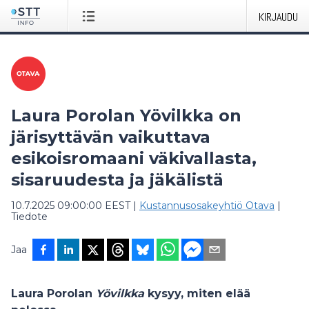
KIRJAUDU
Laura Porolan Yövilkka on
järisyttävän vaikuttava
esikoisromaani väkivallasta,
sisaruudesta ja jäkälistä
10.7.2025 09:00:00 EEST
|
Kustannusosakeyhtiö Otava
|
Tiedote
Jaa
Laura Porolan
Yövilkka
kysyy, miten elää