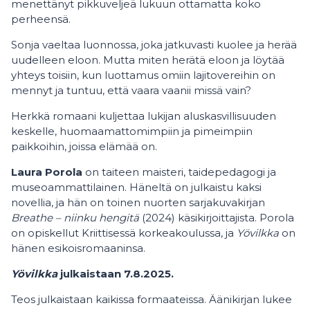
menettänyt pikkuveljeä lukuun ottamatta koko
perheensä.
Sonja vaeltaa luonnossa, joka jatkuvasti kuolee ja herää
uudelleen eloon. Mutta miten herätä eloon ja löytää
yhteys toisiin, kun luottamus omiin lajitovereihin on
mennyt ja tuntuu, että vaara vaanii missä vain?
Herkkä romaani kuljettaa lukijan aluskasvillisuuden
keskelle, huomaamattomimpiin ja pimeimpiin
paikkoihin, joissa elämää on.
Laura Porola
on taiteen maisteri, taidepedagogi ja
museoammattilainen. Häneltä on julkaistu kaksi
novellia, ja hän on toinen nuorten sarjakuvakirjan
Breathe – niinku hengitä
(2024) käsikirjoittajista. Porola
on opiskellut Kriittisessä korkeakoulussa, ja
Yövilkka
on
hänen esikoisromaaninsa.
Yövilkka
julkaistaan 7.8.2025.
Teos julkaistaan kaikissa formaateissa. Äänikirjan lukee