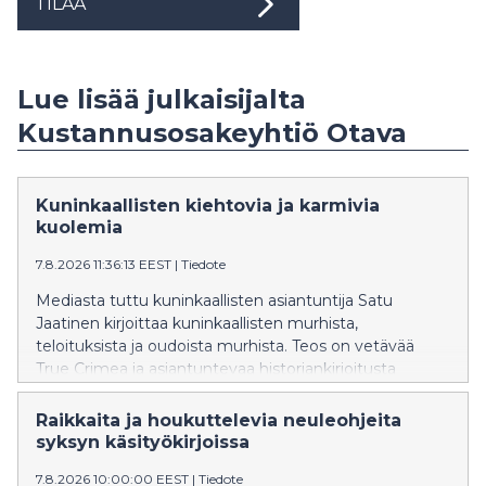
TILAA
Lue lisää julkaisijalta
Kustannusosakeyhtiö Otava
Kuninkaallisten kiehtovia ja karmivia
kuolemia
7.8.2026 11:36:13 EEST
|
Tiedote
Mediasta tuttu kuninkaallisten asiantuntija Satu
Jaatinen kirjoittaa kuninkaallisten murhista,
teloituksista ja oudoista murhista. Teos on vetävää
True Crimea ja asiantuntevaa historiankirjoitusta
samaan aikaan.
Raikkaita ja houkuttelevia neuleohjeita
syksyn käsityökirjoissa
7.8.2026 10:00:00 EEST
|
Tiedote