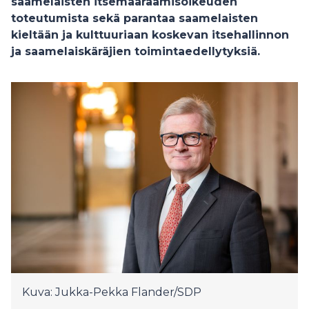
saamelaisten itsemääräämisoikeuden
toteutumista sekä parantaa saamelaisten
kieltään ja kulttuuriaan koskevan itsehallinnon
ja saamelaiskäräjien toimintaedellytyksiä.
Kuva: Jukka-Pekka Flander/SDP