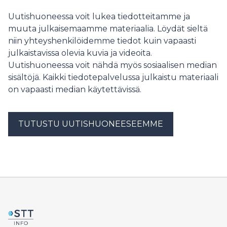
säilyttää muiden EU-maiden tuki ja ymmärrys
rajaturvallisuuden vaikeissa oloissa.
Uutishuoneessa voit lukea tiedotteitamme ja
muuta julkaisemaamme materiaalia. Löydät sieltä
niin yhteyshenkilöidemme tiedot kuin vapaasti
julkaistavissa olevia kuvia ja videoita.
Uutishuoneessa voit nähdä myös sosiaalisen median
sisältöjä. Kaikki tiedotepalvelussa julkaistu materiaali
on vapaasti median käytettävissä.
TUTUSTU UUTISHUONEESEEMME