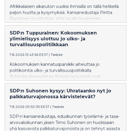
Afrikkalaisen sikaruton vuoksi ihmisillä on tällä hetkellä
paljon huolta ja kysymyksiä. Kansanedustaja Piritta
Rantanen muistuttaa, että taudin leviämisen
estäminen onnistuu vain, jos ihmisillä on käytössään
oikeaa ja ajantasaista tietoa sekä selkeät
SDP:n Tuppurainen: Kokoomuksen
toimintaohjeet.
ylimielisyys ulottuu jo ulko- ja
turvallisuuspolitiikkaan
7.8.2026 13:43:56 EEST
|
Tiedote
Kokoomuksen kannatuspaniikki aiheuttaa jo
politikointia ulko- ja turvallisuuspolitiikalla.
Ryhmäpuheenjohtaja Kopran lausunnot ovat
oppikirjaesimerkki siitä, miten kokoomuksen
ulkopoliittinen värisuora aiheuttaa vauhtisokeutta, joka
SDP:n Suhonen kysyy: Uhrataanko nyt jo
heikentää Suomen turvallisuutta, SDP:n Tuppurainen
palkkaturvajonossa kärvistelevät?
sanoo.
7.8.2026 09:50:35 EEST
|
Tiedote
SDP:n kansanedustaja, eduskunnan työelämä- ja tasa-
arvovaliokunnan jäsen Timo Suhonen on huolissaan
yhä kasvavista palkkaturvajonoista ja on tehnyt asiasta