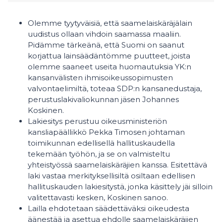
Olemme tyytyväisiä, että saamelaiskäräjälain
uudistus ollaan vihdoin saamassa maaliin.
Pidämme tärkeänä, että Suomi on saanut
korjattua lainsäädäntömme puutteet, joista
olemme saaneet useita huomautuksia YK:n
kansanvälisten ihmisoikeussopimusten
valvontaelimiltä, toteaa SDP:n kansanedustaja,
perustuslakivaliokunnan jäsen Johannes
Koskinen.
Lakiesitys perustuu oikeusministeriön
kansliapäällikkö Pekka Timosen johtaman
toimikunnan edellisellä hallituskaudella
tekemään työhön, ja se on valmisteltu
yhteistyössä saamelaiskäräjien kanssa. Esitettävä
laki vastaa merkityksellisiltä osiltaan edellisen
hallituskauden lakiesitystä, jonka käsittely jäi silloin
valitettavasti kesken, Koskinen sanoo.
Lailla ehdotetaan säädettäväksi oikeudesta
äänestää ja asettua ehdolle saamelaiskäräjien