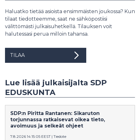
Haluatko tietää asioista ensimmäisten joukossa? Kun
tilaat tiedotteemme, saat ne sähköpostiisi
välittömästi julkaisuhetkellä. Tilauksen voit
halutessasi perua milloin tahansa.
TILAA
Lue lisää julkaisijalta SDP
EDUSKUNTA
SDP:n Piritta Rantanen: Sikaruton
torjunnassa ratkaisevat oikea tieto,
avoimuus ja selkeät ohjeet
7.8.2026 14:15:05 EEST
|
Tiedote