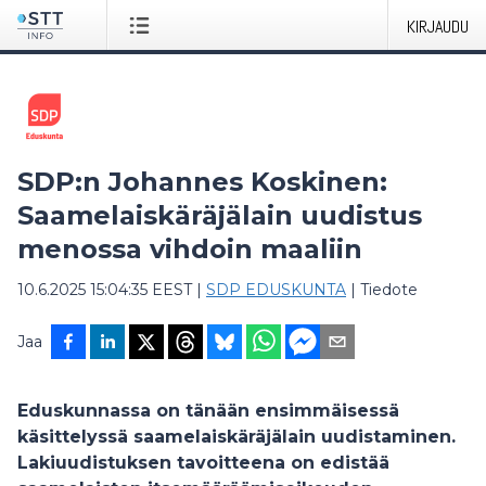
KIRJAUDU
SDP:n Johannes Koskinen:
Saamelaiskäräjälain uudistus
menossa vihdoin maaliin
10.6.2025 15:04:35 EEST
|
SDP EDUSKUNTA
|
Tiedote
Jaa
Eduskunnassa on tänään ensimmäisessä
käsittelyssä saamelaiskäräjälain uudistaminen.
Lakiuudistuksen tavoitteena on edistää