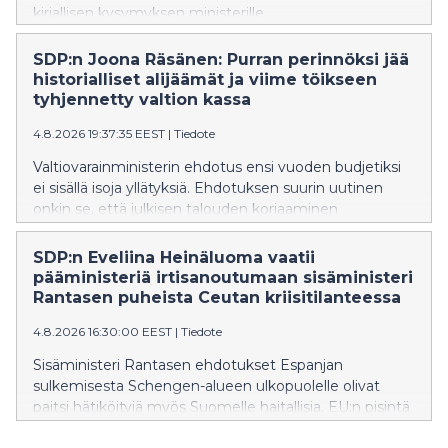
kirjallisen kysymyksen ministerille.
SDP:n Joona Räsänen: Purran perinnöksi jää
historialliset alijäämät ja viime töikseen
tyhjennetty valtion kassa
4.8.2026 19:37:35 EEST
|
Tiedote
Valtiovarainministerin ehdotus ensi vuoden budjetiksi
ei sisällä isoja yllätyksiä. Ehdotuksen suurin uutinen
onkin se, että julkisen talouden korjaaminen
työnnetään seuraavan hallituksen syliin, SDP:n Joona
Räsänen toteaa.
SDP:n Eveliina Heinäluoma vaatii
pääministeriä irtisanoutumaan sisäministeri
Rantasen puheista Ceutan kriisitilanteessa
4.8.2026 16:30:00 EEST
|
Tiedote
Sisäministeri Rantasen ehdotukset Espanjan
sulkemisesta Schengen-alueen ulkopuolelle olivat
paitsi hätiköityjä myös Suomelle haitallisia. EU:n pisintä
itärajaa vartioivalle Suomelle on erityisen tärkeää