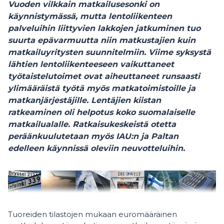
Vuoden vilkkain matkailusesonki on
käynnistymässä, mutta lentoliikenteen
palveluihin liittyvien lakkojen jatkuminen tuo
suurta epävarmuutta niin matkustajien kuin
matkailuyritysten suunnitelmiin. Viime syksystä
lähtien lentoliikenteeseen vaikuttaneet
työtaistelutoimet ovat aiheuttaneet runsaasti
ylimääräistä työtä myös matkatoimistoille ja
matkanjärjestäjille. Lentäjien kiistan
ratkeaminen oli helpotus koko suomalaiselle
matkailualalle. Ratkaisukeskeistä otetta
peräänkuulutetaan myös IAU:n ja Paltan
edelleen käynnissä oleviin neuvotteluihin.
Tuoreiden tilastojen mukaan euromääräinen