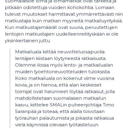
Suomalaisille loma ja lomamatkat ovat tärkeitä ja
pitkään odotettuja vuoden kohokohtia. Lomaan
tulevat muutokset harmittavat ymmärrettävästi niin
matkustajia kuin matkan myyneitä matkailuyrityksiä.
Kun matkustajamäärät ovat suuria, peruutettujen
lentojen matkustajien uudelleenreitityskään ei ole
yksinkertainen juttu.
Matkailuala kiittää neuvotteluosapuolia
lentäjien kiistaan löytyneestä ratkaisusta.
Olemme iloisia myös lento- ja matkailualan
muiden työehtoneuvotteluiden tuloksista.
Koko matkailuala on kokenut viime vuosina
kovia, ja on hienoa, että alan keskeiset
toimijat ovat halunneet löytää ratkaisut, jolla
mahdollistetaan suomalaisen matkailun
kasvu, kiittelee SMALin puheenjohtaja Timo
Saranpää ja toteaa, että alalla toivotaan
työrauhan palautumista ja pikaista ratkaisua
vielä käynnissä olevaan työtaisteluun.