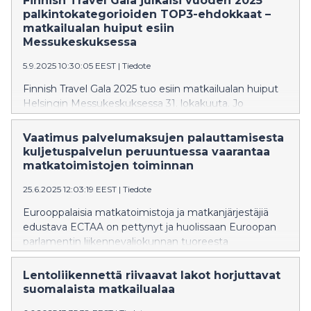
Finnish Travel Gala julkaisi vuoden 2025
kasvupotentiaali ja yhteistyön voima. Matkailualan
palkintokategorioiden TOP3-ehdokkaat –
haasteeksi on koettu liian moniääninen, keskenään
matkailualan huiput esiin
jopa ristiriitainen viestintä, mikä on hämmentänyt
Messukeskuksessa
muun muassa poliittisia päättäjiä sen suhteen, mitä ala
5.9.2025 10:30:05 EEST
|
Tiedote
oikeasti tavoittelee. Incoming-seminaarin
avaussanoissa SMALin toimitusjohtaja Heli Mäki-Fränti
Finnish Travel Gala 2025 tuo esiin matkailualan huiput
nostikin esiin tarpeen suomalaisen matkailualan
Helsingin Messukeskuksessa 31. lokakuuta. Jo
yhteistyölle ja yhteiselle tarinalle.
seitsemättä kertaa järjestettävä gaala julkisti vuoden
2025 palkintokategorioiden TOP3-ehdokkaat. Voittajia
Vaatimus palvelumaksujen palauttamisesta
palkitaan 11 kategoriassa. Tutkimukseen osallistui 12
kuljetuspalvelun peruuntuessa vaarantaa
500 vastaajaa.
matkatoimistojen toiminnan
25.6.2025 12:03:19 EEST
|
Tiedote
Eurooppalaisia matkatoimistoja ja matkanjärjestäjiä
edustava ECTAA on pettynyt ja huolissaan Euroopan
parlamentin liikennevaliokunnan tuoreesta
äänestystuloksesta liittyen kahteen matkustajien
oikeuksia koskevaan asetusehdotukseen. Parlamentin
Lentoliikennettä riivaavat lakot horjuttavat
liikennevaliokunta katsoo, että kuljetuspalvelun, kuten
suomalaista matkailualaa
lennon, peruuntumistilanteessa matkustajalla on lipun