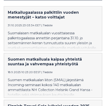
Matkailugaalassa palkittiin vuoden
menestyjät – katso voittajat
31.10.2025 23:03:34 EET
|
Tiedote
Suomalaisen matkailualan vuosittaisessa
palkintogaalassa annettiin perjantaina 31.10. jo
seitsemännen kerran tunnustusta suuren yleisön ja
matkailuammattilaisten valitsemille matkailuyrityksille,
-toimijoille ja kohteille. Noin 440 matkailualan
ammattilaista, kansainvälistä vierasta ja toimialan
Suomen matkailuala kaipaa yhteistä
sidosryhmiä yhteen koonneessa Finnish Travel Galassa
suuntaa ja vahvempaa yhteistyötä
palkittiin matkailutoimijoita, jotka talouden ja
18.9.2025 10:23:20 EEST
|
Tiedote
maailmanpolitiikan haasteista huolimatta ovat
menestyneet omilla sektoreillaan tai pystyneet
Suomen matkailualan liiton (SMAL) järjestämä
uudistamaan liiketoimintaansa haastavissa
Incoming-seminaari kokosi 140 matkailualan
olosuhteissa. Tämän vuoden gaalassa juhlistettiin
ammattilaista NH Collection Helsinki Grand Hansa -
myös suomalaisen matkatoimistoalan 85-vuotista
hotelliin sekä striimauksen kautta linjoille.
järjestötaivalta.
Jokavuotiseksi tapahtumaksi vakiintumassa olevan
seminaarin teema tänä vuonna oli Suomen matkailun