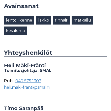
Avainsanat
lentoliikenne
lakko
finnair
matkailu
kesäloma
Yhteyshenkilöt
Heli Mäki-Fränti
Toimitusjohtaja, SMAL
Puh:
040 575 1303
heli.maki-franti@smal.fi
Timo Saranpää