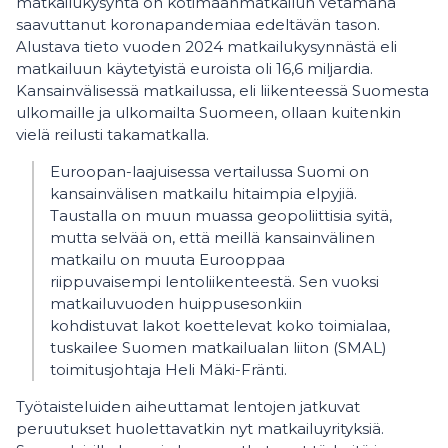
matkailukysyntä on kotimaanmatkailun vetämänä
saavuttanut koronapandemiaa edeltävän tason.
Alustava tieto vuoden 2024 matkailukysynnästä eli
matkailuun käytetyistä euroista oli 16,6 miljardia.
Kansainvälisessä matkailussa, eli liikenteessä Suomesta
ulkomaille ja ulkomailta Suomeen, ollaan kuitenkin
vielä reilusti takamatkalla.
Euroopan-laajuisessa vertailussa Suomi on
kansainvälisen matkailu hitaimpia elpyjiä.
Taustalla on muun muassa geopoliittisia syitä,
mutta selvää on, että meillä kansainvälinen
matkailu on muuta Eurooppaa
riippuvaisempi lentoliikenteestä. Sen vuoksi
matkailuvuoden huippusesonkiin
kohdistuvat lakot koettelevat koko toimialaa,
tuskailee Suomen matkailualan liiton (SMAL)
toimitusjohtaja Heli Mäki-Fränti.
Työtaisteluiden aiheuttamat lentojen jatkuvat
peruutukset huolettavatkin nyt matkailuyrityksiä.