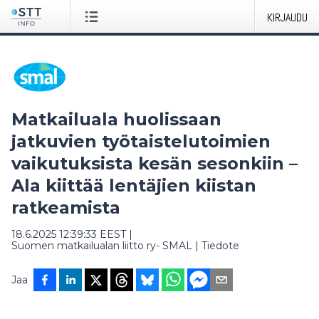
KIRJAUDU
Matkailuala huolissaan
jatkuvien työtaistelutoimien
vaikutuksista kesän sesonkiin –
Ala kiittää lentäjien kiistan
ratkeamista
18.6.2025 12:39:33 EEST
|
Suomen matkailualan liitto ry- SMAL
|
Tiedote
Jaa