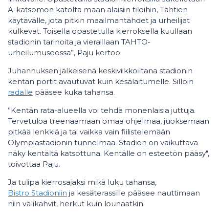
A-katsomon katolta maan alaisiin tiloihin, Tähtien
käytävälle, jota pitkin maailmantähdet ja urheilijat
kulkevat. Toisella opastetulla kierroksella kuullaan
stadionin tarinoita ja vieraillaan TAHTO-
urheilumuseossa”, Paju kertoo.
Juhannuksen jälkeisenä keskiviikkoiltana stadionin
kentän portit avautuvat kuin kesälaitumelle. Silloin
radalle
pääsee kuka tahansa.
”Kentän rata-alueella voi tehdä monenlaisia juttuja.
Tervetuloa treenaamaan omaa ohjelmaa, juoksemaan
pitkää lenkkiä ja tai vaikka vain fiilistelemään
Olympiastadionin tunnelmaa. Stadion on vaikuttava
näky kentältä katsottuna. Kentälle on esteetön pääsy",
toivottaa Paju.
Ja tulipa kierrosajaksi mikä luku tahansa,
Bistro Stadioniin
ja kesäterassille pääsee nauttimaan
niin välikahvit, herkut kuin lounaatkin.