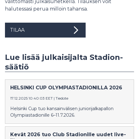
välittömästi julkaisuhetkellä. Tilauksen voit
halutessasi perua milloin tahansa.
TILAA
Lue lisää julkaisijalta Stadion-
säätiö
HELSINKI CUP OLYMPIASTADIONILLA 2026
17.12.2025 10:40:03 EET
|
Tiedote
Helsinki Cup tuo kansainvälisen juniorijalkapallon
Olympiastadionille 6–11.7.2026.
Kevät 2026 tuo Club Stadionille uudet live-