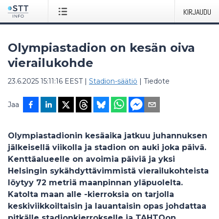
KIRJAUDU
Olympiastadion on kesän oiva
vierailukohde
23.6.2025 15:11:16 EEST
|
Stadion-säätiö
|
Tiedote
Jaa
Olympiastadionin kesäaika jatkuu juhannuksen
jälkeisellä viikolla ja stadion on auki joka päivä.
Kenttäalueelle on avoimia päiviä ja yksi
Helsingin sykähdyttävimmistä vierailukohteista
löytyy 72 metriä maanpinnan yläpuolelta.
Katolta maan alle -kierroksia on tarjolla
keskiviikkoiltaisin ja lauantaisin opas johdattaa
pitkälle stadionkierrokselle ja TAHTOon.