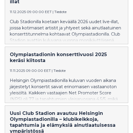
illat
11.12.2025 09:00:00 EET
|
Tiedote
Club Stadionilla koetaan keväällä 2026 uudet live-illat,
joissa kotimaiset artistit ja yhtyeet sekä ainutlaatuinen
konserttitunnelma kohtaavat Olympiastadionilla. Club
Stadion avattiin kuluvana vuonna monikäyttöisenä
tapahtumatilana, joka soveltuu konserteille,
seminaareille ja yksityistilaisuuksille.
Olympiastadionin konserttivuosi 2025
keräsi kiitosta
11.11.2025 09:00:00 EET
|
Tiedote
Helsingin Olympiastadionilla kuluvan vuoden aikana
järjestetyt konsertit saivat erinomaisen vastaanoton
yleisöltä. Kaikkien vastaajien Net Promoter Score
(NPS) oli 77 ja tapahtumien yleisarvosana 4,5/5, mikä
kuvastaa erittäin korkeaa kävijätyytyväisyyttä.
Uusi Club Stadion avautuu Helsingin
Olympiastadionilla – klubikeikkoja,
tapahtumia ja elämyksiä ainutlaatuisessa
ympäristössä