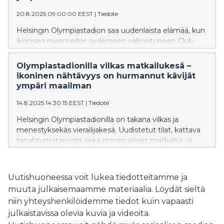
20.8.2025 09:00:00 EEST
|
Tiedote
Helsingin Olympiastadion saa uudenlaista elämää, kun
ikonisen maamerkin sydämeen valmistuneen Club
Stadionin, musiikki- ja tapahtumaklubin, toiminta
käynnistyy. Syksyllä 2025 lavalle nousee monipuolinen
Olympiastadionilla vilkas matkailukesä –
kattaus kotimaisia artisteja.
ikoninen nähtävyys on hurmannut kävijät
ympäri maailman
14.8.2025 14:30:15 EEST
|
Tiedote
Helsingin Olympiastadionilla on takana vilkas ja
menestyksekäs vierailijakesä. Uudistetut tilat, kattava
tapahtumatarjonta sekä monipuoliset matkailija- ja
vierailijapalvelut houkuttelivat kesä–heinäkuussa
stadionille 200 000 kävijää.
Uutishuoneessa voit lukea tiedotteitamme ja
muuta julkaisemaamme materiaalia. Löydät sieltä
niin yhteyshenkilöidemme tiedot kuin vapaasti
julkaistavissa olevia kuvia ja videoita.