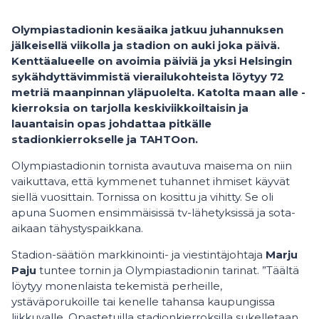
Olympiastadionin kesäaika jatkuu juhannuksen
jälkeisellä viikolla ja stadion on auki joka päivä.
Kenttäalueelle on avoimia päiviä ja yksi Helsingin
sykähdyttävimmistä vierailukohteista löytyy 72
metriä maanpinnan yläpuolelta. Katolta maan alle -
kierroksia on tarjolla keskiviikkoiltaisin ja
lauantaisin opas johdattaa pitkälle
stadionkierrokselle ja TAHTOon.
Olympiastadionin tornista avautuva maisema on niin
vaikuttava, että kymmenet tuhannet ihmiset käyvät
siellä vuosittain. Tornissa on kosittu ja vihitty. Se oli
apuna Suomen ensimmäisissä tv-lähetyksissä ja sota-
aikaan tähystyspaikkana.
Stadion-säätiön markkinointi- ja viestintäjohtaja
Marju
Paju
tuntee tornin ja Olympiastadionin tarinat. ”Täältä
löytyy monenlaista tekemistä perheille,
ystäväporukoille tai kenelle tahansa kaupungissa
liikkuvalle. Opastetuilla stadionkierroksilla sukelletaan