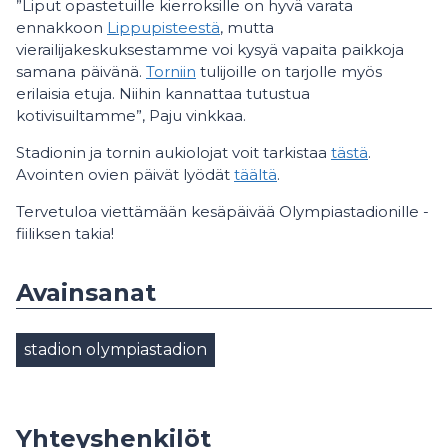
”Liput opastetuille kierroksille on hyvä varata
ennakkoon
Lippupisteestä
, mutta
vierailijakeskuksestamme voi kysyä vapaita paikkoja
samana päivänä.
Torniin
tulijoille on tarjolle myös
erilaisia etuja. Niihin kannattaa tutustua
kotivisuiltamme”, Paju vinkkaa.
Stadionin ja tornin aukiolojat voit tarkistaa
tästä
.
Avointen ovien päivät lyödät
täältä
.
Tervetuloa viettämään kesäpäivää Olympiastadionille -
fiiliksen takia!
Avainsanat
stadion olympiastadion
Yhteyshenkilöt