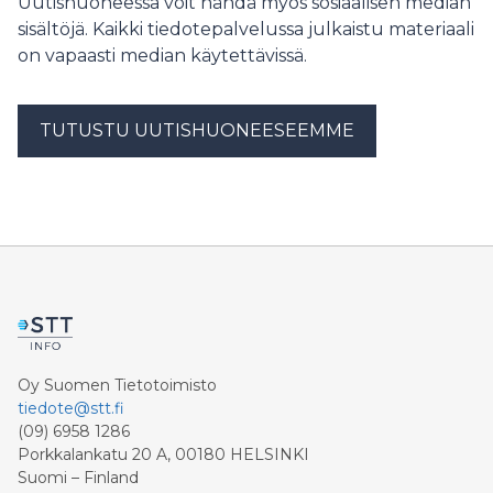
Uutishuoneessa voit nähdä myös sosiaalisen median
sisältöjä. Kaikki tiedotepalvelussa julkaistu materiaali
on vapaasti median käytettävissä.
TUTUSTU UUTISHUONEESEEMME
Oy Suomen Tietotoimisto
tiedote@stt.fi
(09) 6958 1286
Porkkalankatu 20 A, 00180 HELSINKI
Suomi – Finland