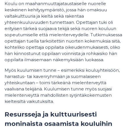
Koulu on maahanmuuttajataustaiselle nuorelle
keskeinen kehitysympäristö, jossa hän omaksuu
valtakulttuuria ja kieltä sekä rakentaa
yhteenkuuluvuuden tunnettaan. Opettajan tuki oli
erityisen tärkeä suojaava tekijä sekä nuoren kouluun
sopeutumiselle että mielenterveydelle. Tutkimuksessa
opettajan tuella tarkoitettiin nuorten kokemuksia siitä,
kohteliko opettaja oppilaita oikeudenmukaisesti, oliko
hän kiinnostunut oppilaan voinnista ja rohkaisiko hän
oppilaita ilmaisemaan näkemyksiään luokassa.
Myös kuulumisen tunne – esimerkiksi kouluyhteisöön,
harrastus- tai kaveriryhmään ja suomalaiseen
yhteiskuntaan – toimi tärkeänä mielenterveyttä
vaalivana tekijänä. Kuulumisen tunne myös suojasi
mielenterveyttä mahdollisten syrjintäkokemusten
kielteisiltä vaikutuksilta.
Resursseja ja kulttuurisesti
moninaista osaamista kouluihin