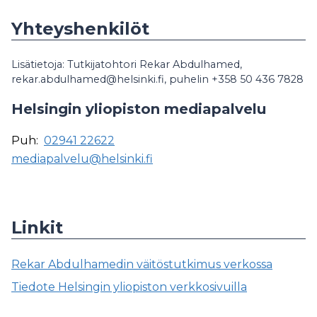
Yhteyshenkilöt
Lisätietoja: Tutkijatohtori Rekar Abdulhamed,
rekar.abdulhamed@helsinki.fi, puhelin +358 50 436 7828
Helsingin yliopiston mediapalvelu
Puh:
02941 22622
mediapalvelu@helsinki.fi
Linkit
Rekar Abdulhamedin väitöstutkimus verkossa
Tiedote Helsingin yliopiston verkkosivuilla