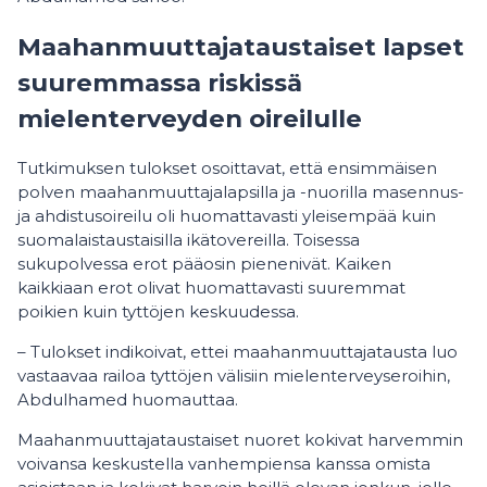
Maahanmuuttajataustaiset lapset
suuremmassa riskissä
mielenterveyden oireilulle
Tutkimuksen tulokset osoittavat, että ensimmäisen
polven maahanmuuttajalapsilla ja -nuorilla masennus-
ja ahdistusoireilu oli huomattavasti yleisempää kuin
suomalaistaustaisilla ikätovereilla. Toisessa
sukupolvessa erot pääosin pienenivät. Kaiken
kaikkiaan erot olivat huomattavasti suuremmat
poikien kuin tyttöjen keskuudessa.
– Tulokset indikoivat, ettei maahanmuuttajatausta luo
vastaavaa railoa tyttöjen välisiin mielenterveyseroihin,
Abdulhamed huomauttaa.
Maahanmuuttajataustaiset nuoret kokivat harvemmin
voivansa keskustella vanhempiensa kanssa omista