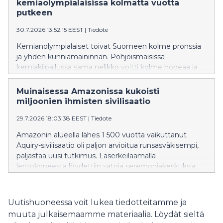
ovat yleensä muita useammin lapsettomia.
kemiaolympialaisissa kolmatta vuotta
putkeen
30.7.2026 13:52:15 EEST
|
Tiedote
Kemianolympialaiset toivat Suomeen kolme pronssia
ja yhden kunniamaininnan. Pohjoismaisissa
kemiakilpailussa sama nelikko voitti kolme hopeaa ja
yhden pronssin.
Muinaisessa Amazonissa kukoisti
miljoonien ihmisten sivilisaatio
29.7.2026 18:03:38 EEST
|
Tiedote
Amazonin alueella lähes 1 500 vuotta vaikuttanut
Aquiry-sivilisaatio oli paljon arvioitua runsasväkisempi,
paljastaa uusi tutkimus. Laserkeilaamalla
lentokoneesta löydettiin satoja seremoniakeskuksia
sekä niitä yhdistäviä tiejärjestelmiä. Sivilisaation
vaikutus näkyy Amazonin kasvistossa tänäkin päivänä.
Uutishuoneessa voit lukea tiedotteitamme ja
muuta julkaisemaamme materiaalia. Löydät sieltä