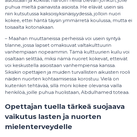
asioistaan ja kokivat harvoin heillä olevan jonkun, jolle
puhua mieltä painavista asioista. He elävät usein siis
niin kutsutussa kaksoisyksinäisyydessä, jolloin nuori
kokee, ettei häntä täysin ymmärretä koulussa, mutta ei
toisaalta kotonakaan.
– Maahan muuttaneissa perheissä voi usein syntyä
tilanne, jossa lapset omaksuvat valtakulttuurin
vanhempiaan nopeammin. Tämä kulttuurien kuilu voi
osaltaan selittää, miksi nämä nuoret kokevat, etteivät
voi keskustella asioistaan vanhempiensa kanssa.
Siksikin opettajien ja muiden turvallisten aikuisten rooli
näiden nuorten kohtaamisessa korostuu. Vielä on
kuitenkin tehtävää, sillä moni kokee olevansa vailla
henkilöä, joille puhua huolistaan, Abdulhamed toteaa.
Opettajan tuella tärkeä suojaava
vaikutus lasten ja nuorten
mielenterveydelle