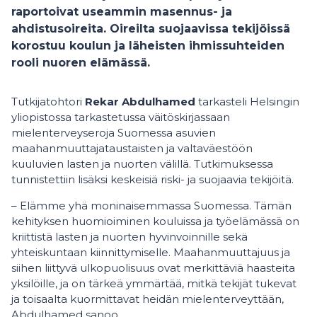
raportoivat useammin masennus- ja
ahdistusoireita. Oireilta suojaavissa tekijöissä
korostuu koulun ja läheisten ihmissuhteiden
rooli nuoren elämässä.
Tutkijatohtori
Rekar Abdulhamed
tarkasteli Helsingin
yliopistossa tarkastetussa väitöskirjassaan
mielenterveyseroja Suomessa asuvien
maahanmuuttajataustaisten ja valtaväestöön
kuuluvien lasten ja nuorten välillä. Tutkimuksessa
tunnistettiin lisäksi keskeisiä riski- ja suojaavia tekijöitä.
– Elämme yhä moninaisemmassa Suomessa. Tämän
kehityksen huomioiminen kouluissa ja työelämässä on
kriittistä lasten ja nuorten hyvinvoinnille sekä
yhteiskuntaan kiinnittymiselle. Maahanmuuttajuus ja
siihen liittyvä ulkopuolisuus ovat merkittäviä haasteita
yksilöille, ja on tärkeä ymmärtää, mitkä tekijät tukevat
ja toisaalta kuormittavat heidän mielenterveyttään,
Abdulhamed sanoo.