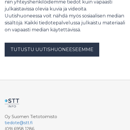
niin yhteyshenkilöidemme tiedot kuin vapaasti
julkaistavissa olevia kuvia ja videoita.
Uutishuoneessa voit nähdä myös sosiaalisen median
sisältöjä. Kaikki tiedotepalvelussa julkaistu materiaali
on vapaasti median käytettävissä.
TUTUSTU UUTISHUONEESEEMME
Oy Suomen Tietotoimisto
tiedote@stt.fi
(09) 6958 1286