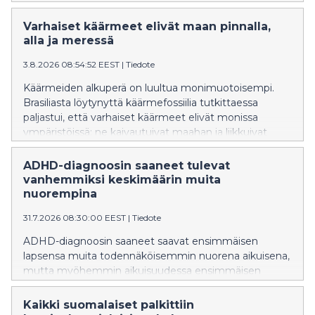
nälkään.
Varhaiset käärmeet elivät maan pinnalla,
alla ja meressä
3.8.2026 08:54:52 EEST
|
Tiedote
Käärmeiden alkuperä on luultua monimuotoisempi.
Brasiliasta löytynyttä käärmefossiilia tutkittaessa
paljastui, että varhaiset käärmeet elivät monissa
ympäristöissä: ne kaivautuivat maahan ja liikkuivat
vedessä.
ADHD-diagnoosin saaneet tulevat
vanhemmiksi keskimäärin muita
nuorempina
31.7.2026 08:30:00 EEST
|
Tiedote
ADHD-diagnoosin saaneet saavat ensimmäisen
lapsensa muita todennäköisemmin nuorena aikuisena,
mutta myöhemmin aikuisuudessa ensimmäisen
lapsen saaminen on heillä muita
epätodennäköisempää. ADHD-diagnoosin saaneet
Kaikki suomalaiset palkittiin