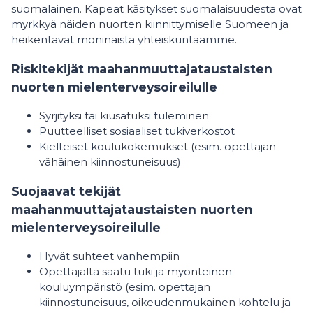
suomalainen. Kapeat käsitykset suomalaisuudesta ovat
myrkkyä näiden nuorten kiinnittymiselle Suomeen ja
heikentävät moninaista yhteiskuntaamme.
Riskitekijät maahanmuuttajataustaisten
nuorten mielenterveysoireilulle
Syrjityksi tai kiusatuksi tuleminen
Puutteelliset sosiaaliset tukiverkostot
Kielteiset koulukokemukset (esim. opettajan
vähäinen kiinnostuneisuus)
Suojaavat tekijät
maahanmuuttajataustaisten nuorten
mielenterveysoireilulle
Hyvät suhteet vanhempiin
Opettajalta saatu tuki ja myönteinen
kouluympäristö (esim. opettajan
kiinnostuneisuus, oikeudenmukainen kohtelu ja