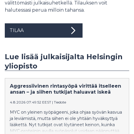
välittömästi julkaisuhetkellä. Tilauksen voit
halutessasi perua milloin tahansa.
TILAA
Lue lisää julkaisijalta Helsingin
yliopisto
Aggressiivinen rintasyöpä virittää itselleen
ansan – ja siihen tutkijat haluavat iskeä
4.8.2026 07:49:52 EEST
|
Tiedote
MYC on yleinen syöpägeeni, joka ohjaa syövän kasvua
ja leviämistä, mutta siihen ei ole yhtään hyväksyttyä
lääkettä. Nyt tutkijat ovat löytäneet keinon, kuinka
MYC-proteiinin avulla syöpäsolut voidaan näännyttää