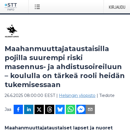
KIRJAUDU
Maahanmuuttajataustaisilla
pojilla suurempi riski
masennus- ja ahdistusoireiluun
– koululla on tärkeä rooli heidän
tukemisessaan
26.6.2025 08:00:00 EEST
|
Helsingin yliopisto
|
Tiedote
Jaa
Maahanmuuttajataustaiset lapset ja nuoret