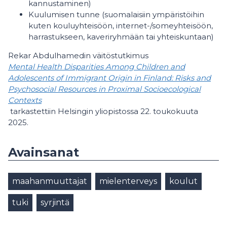
kannustaminen)
Kuulumisen tunne (suomalaisiin ympäristöihin
kuten kouluyhteisöön, internet-/someyhteisöön,
harrastukseen, kaveriryhmään tai yhteiskuntaan)
Rekar Abdulhamedin väitöstutkimus
Mental Health Disparities Among Children and
Adolescents of Immigrant Origin in Finland: Risks and
Psychosocial Resources in Proximal Socioecological
Contexts
tarkastettiin Helsingin yliopistossa 22. toukokuuta
2025.
Avainsanat
maahanmuuttajat
mielenterveys
koulut
tuki
syrjintä