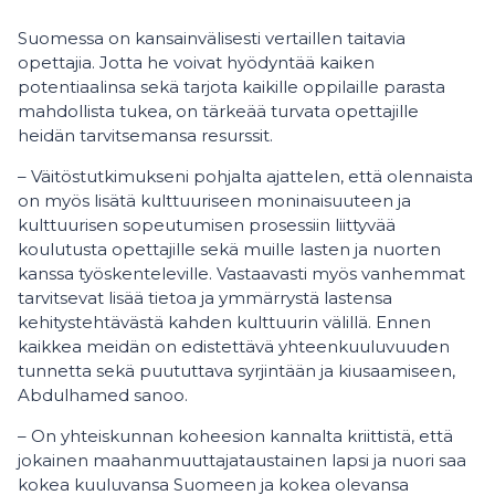
Suomessa on kansainvälisesti vertaillen taitavia
opettajia. Jotta he voivat hyödyntää kaiken
potentiaalinsa sekä tarjota kaikille oppilaille parasta
mahdollista tukea, on tärkeää turvata opettajille
heidän tarvitsemansa resurssit.
– Väitöstutkimukseni pohjalta ajattelen, että olennaista
on myös lisätä kulttuuriseen moninaisuuteen ja
kulttuurisen sopeutumisen prosessiin liittyvää
koulutusta opettajille sekä muille lasten ja nuorten
kanssa työskenteleville. Vastaavasti myös vanhemmat
tarvitsevat lisää tietoa ja ymmärrystä lastensa
kehitystehtävästä kahden kulttuurin välillä. Ennen
kaikkea meidän on edistettävä yhteenkuuluvuuden
tunnetta sekä puututtava syrjintään ja kiusaamiseen,
Abdulhamed sanoo.
– On yhteiskunnan koheesion kannalta kriittistä, että
jokainen maahanmuuttajataustainen lapsi ja nuori saa
kokea kuuluvansa Suomeen ja kokea olevansa