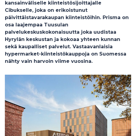
kansainväliselle kiinteistösijoittajalle
Cibukselle, joka on erikoistunut
päivittäistavarakaupan kiinteistöihin. Prisma on
osa laajempaa Tuusulan
palvelukeskuskokonaisuutta joka uudistaa
Hyrylän keskustan ja kokoaa yhteen kunnan
sekä kaupalliset palvelut. Vastaavanlaisia
hypermarket-kiinteistökauppoja on Suomessa
nähty vain harvoin viime vuosina.