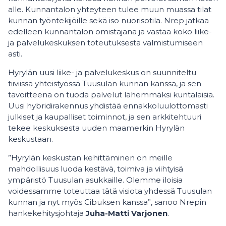
alle. Kunnantalon yhteyteen tulee muun muassa tilat
kunnan työntekijöille sekä iso nuorisotila. Nrep jatkaa
edelleen kunnantalon omistajana ja vastaa koko liike-
ja palvelukeskuksen toteutuksesta valmistumiseen
asti.
Hyrylän uusi liike- ja palvelukeskus on suunniteltu
tiiviissä yhteistyössä Tuusulan kunnan kanssa, ja sen
tavoitteena on tuoda palvelut lähemmäksi kuntalaisia.
Uusi hybridirakennus yhdistää ennakkoluulottomasti
julkiset ja kaupalliset toiminnot, ja sen arkkitehtuuri
tekee keskuksesta uuden maamerkin Hyrylän
keskustaan.
”Hyrylän keskustan kehittäminen on meille
mahdollisuus luoda kestävä, toimiva ja viihtyisä
ympäristö Tuusulan asukkaille. Olemme iloisia
voidessamme toteuttaa tätä visiota yhdessä Tuusulan
kunnan ja nyt myös Cibuksen kanssa”, sanoo Nrepin
hankekehitysjohtaja
Juha-Matti Varjonen
.