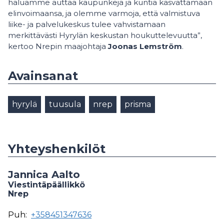
haluamme auttaa kaupunkeja ja kuntia kasvattamaan
elinvoimaansa, ja olemme varmoja, että valmistuva
liike- ja palvelukeskus tulee vahvistamaan
merkittävästi Hyrylän keskustan houkuttelevuutta”,
kertoo Nrepin maajohtaja
Joonas Lemström
.
Avainsanat
hyrylä
tuusula
nrep
prisma
Yhteyshenkilöt
Jannica Aalto
Viestintäpäällikkö
Nrep
Puh:
+358451347636