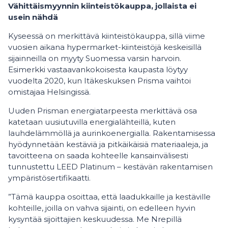
Vähittäismyynnin kiinteistökauppa, jollaista ei
usein nähdä
Kyseessä on merkittävä kiinteistökauppa, sillä viime
vuosien aikana hypermarket-kiinteistöjä keskeisillä
sijainneilla on myyty Suomessa varsin harvoin.
Esimerkki vastaavankokoisesta kaupasta löytyy
vuodelta 2020, kun Itäkeskuksen Prisma vaihtoi
omistajaa Helsingissä.
Uuden Prisman energiatarpeesta merkittävä osa
katetaan uusiutuvilla energialähteillä, kuten
lauhdelämmöllä ja aurinkoenergialla. Rakentamisessa
hyödynnetään kestäviä ja pitkäikäisiä materiaaleja, ja
tavoitteena on saada kohteelle kansainvälisesti
tunnustettu LEED Platinum –
kestävän rakentamisen
ympäristösertifikaatti.
”Tämä kauppa osoittaa, että laadukkaille ja kestäville
kohteille, joilla on vahva sijainti, on edelleen hyvin
kysyntää sijoittajien keskuudessa. Me Nrepillä