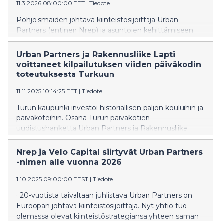
11.3.2026 08:00:00 EET
|
Tiedote
Pohjoismaiden johtava kiinteistösijoittaja Urban
Partners (entinen Nrep) ja asuntojen kehittämiseen
erikoistunut Newil&Bau aloittavat strategisen
yhteistyön, jonka tavoitteena on vauhdittaa
Urban Partners ja Rakennusliike Lapti
omistusasuntorakentamista ja tuoda kauan odotettua
voittaneet kilpailutuksen viiden päiväkodin
kaunista ja kestävää omistusasuntorakentamista
toteutuksesta Turkuun
Suomeen. Yhteistyö tähtää yli tuhannen uuden
11.11.2025 10:14:25 EET
|
Tiedote
sukupolven N&B-kodin kehittämiseen ja
rakentamiseen tulevien viiden vuoden aikana. Urban
Turun kaupunki investoi historiallisen paljon kouluihin ja
Partnersin hallinnoimien rahastojen pääomat
päiväkoteihin. Osana Turun päiväkotien
mahdollistavat hankkeiden käynnistämisen
uudistushanketta Urban Partners ja Rakennusliike
tarvittaessa myös ilman taloyhtiölainaa, mikä on
Lapti rakentavat suunnitelmien mukaan viisi uutta,
kriittistä aikana, jolloin perinteinen asuntorakentamisen
kestävää ja laadukasta päiväkotikiinteistöä kaupungin
Nrep ja Velo Capital siirtyvät Urban Partners
rahoitus on kiristynyt. “Yhdistämällä mittavat pääomat,
omaan käyttöön.
-nimen alle vuonna 2026
vahvan kehittäjäkumppanin ja uudenlaisen
asuntokonseptin voimme käynnistää hankkeita aikana,
1.10.2025 09:00:00 EEST
|
Tiedote
jolloin vapaan rahan asuntohankkeita nähdään
· 20-vuotista taivaltaan juhlistava Urban Partners on
muutoin hyvin vähän. Haluamme tarjota kuluttajille
Euroopan johtava kiinteistösijoittaja. Nyt yhtiö tuo
houkuttelevan vaihtoehdon hankkia uudisasunto
olemassa olevat kiinteistöstrategiansa yhteen saman
tässäkin markkinatilanteessa tuomalla myyntiin