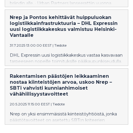
brändin alle. · Urban Partners lanseerattiin vuonna
kauniita, laadukkaita, kohtuullisesti hinnoitelt
2023, ja se on pitänyt sisällään Nrepin ja Velo Capitalin.
Tulevien kuukausien aikana kummatkin brändit
Nrep ja Pontos kehittävät huippuluokan
poistuvat käytöstä, ja kaikki liiketoiminta tapahtuu
logistiikkainfrastruktuuria – DHL Expressin
Urban Partners brändin alla. · Yhtenäinen brändi
uusi logistiikkakeskus valmistuu Helsinki-
vahvistaa entisestään Urban Partnersin asemaa ja
Vantaalle
mahdollistaa tulevaisuudessakin investoinnit
31.7.2025 13:00:00 EEST
|
Tiedote
kaupunkien rakennettuun ympäristöön Pohjois-
Euroopan valituilla markkinoilla.
DHL Expressin uusi logistiikkakeskus vastaa kasvavaan
tarpeeseen nopeille toimituksille pääkaupunkiseudulla.
Nrepin ja Pontos Groupin strategisella sijainnilla
olevassa logistiikkakeskuksessa on Express-alan
Rakentamisen päästöjen leikkaaminen
edistyneintä teknologiaa. Hanke on toteutettu
nostaa kiinteistöjen arvoa, uskoo Nrep –
omistajien vastuullisen rakentamisen periaatteita
SBTi vahvisti kunnianhimoiset
noudattaen.
vähähiilisyystavoitteet
20.5.2025 11:15:00 EEST
|
Tiedote
Nrep on yksi ensimmäisistä kiinteistöyhtiöistä, jonka
päästötavoitteet on asetettu SBTi:n kriteerien
mukaan. Sitoumus puolittaa Nrepin käytönaikaiset ​​
päästöt vuoteen 2030 mennessä.