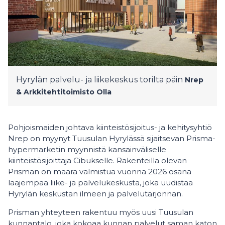
Hyrylän palvelu- ja liikekeskus torilta päin
Nrep
& Arkkitehtitoimisto Olla
Pohjoismaiden johtava kiinteistösijoitus- ja kehitysyhtiö
Nrep on myynyt Tuusulan Hyrylässä sijaitsevan Prisma-
hypermarketin myynnistä kansainväliselle
kiinteistösijoittaja Cibukselle. Rakenteilla olevan
Prisman on määrä valmistua vuonna 2026 osana
laajempaa liike- ja palvelukeskusta, joka uudistaa
Hyrylän keskustan ilmeen ja palvelutarjonnan.
Prisman yhteyteen rakentuu myös uusi Tuusulan
kunnantalo, joka kokoaa kunnan palvelut saman katon