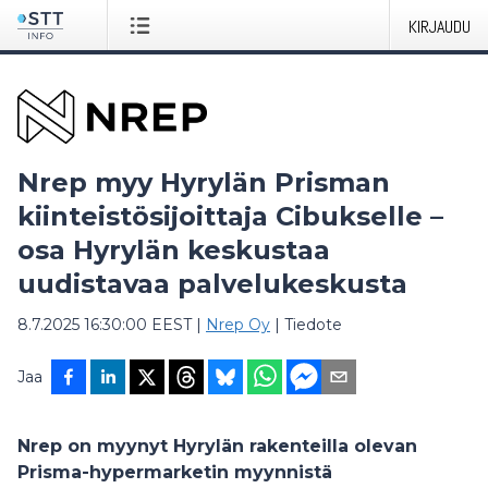
KIRJAUDU
Nrep myy Hyrylän Prisman
kiinteistösijoittaja Cibukselle –
osa Hyrylän keskustaa
uudistavaa palvelukeskusta
8.7.2025 16:30:00 EEST
|
Nrep Oy
|
Tiedote
Jaa
Nrep on myynyt Hyrylän rakenteilla olevan
Prisma-hypermarketin myynnistä