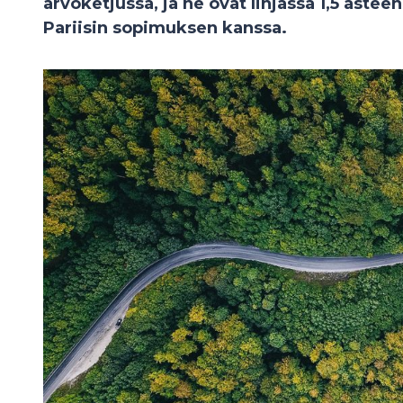
arvoketjussa, ja ne ovat linjassa 1,5 aste
Pariisin sopimuksen kanssa.