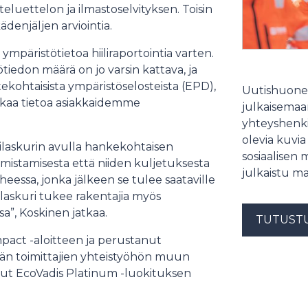
uettelon ja ilmastoselvityksen. Toisin
kädenjäljen arviointia.
päristötietoa hiiliraportointia varten.
iedon määrä on jo varsin kattava, ja
ekohtaisista ympäristöselosteista (EPD),
Uutishuonee
kaa tietoa asiakkaidemme
julkaisemaam
yhteyshenki
olevia kuvia
ilaskurin avulla hankekohtaisen
sosiaalisen 
valmistamisesta että niiden kuljetuksesta
julkaistu ma
iheessa, jonka jälkeen se tulee saataville
laskuri tukee rakentajia myös
a”, Koskinen jatkaa.
TUTUST
mpact -aloitteen ja perustanut
ään toimittajien yhteistyöhön muun
nut EcoVadis Platinum -luokituksen