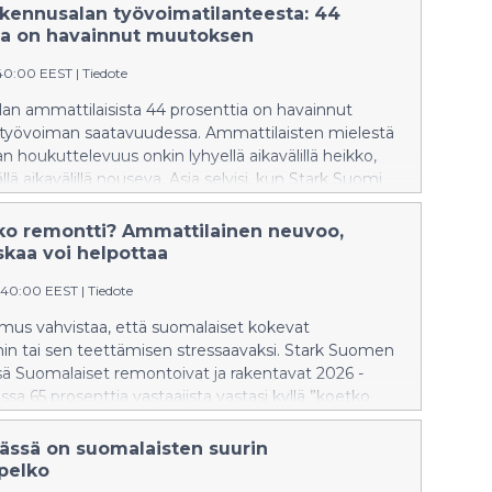
akennusalan työvoimatilanteesta: 44
ia on havainnut muutoksen
:40:00 EEST
|
Tiedote
an ammattilaisista 44 prosenttia on havainnut
työvoiman saatavuudessa. Ammattilaisten mielestä
n houkuttelevuus onkin lyhyellä aikavälillä heikko,
lä aikavälillä nouseva. Asia selvisi, kun Stark Suomi
nusalan ammattilaisilta heidän näkemyksiään alan
esta. Kyselyyn vastasi lähes
ko remontti? Ammattilainen neuvoo,
mmattilaista ja yrittäjää.
skaa voi helpottaa
:40:00 EEST
|
Tiedote
imus vahvistaa, että suomalaiset kokevat
in tai sen teettämisen stressaavaksi. Stark Suomen
ä Suomalaiset remontoivat ja rakentavat 2026 -
sa 65 prosenttia vastaajista vastasi kyllä ”koetko
n tai remontin teettämisen stressaavaksi” -
. Miehistä näin kokee 57 prosenttia ja naisista 73
Tässä on suomalaisten suurin
pelko