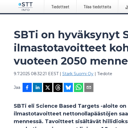
Tiedotteet
Tilaa tiedotteita
J
SBTi on hyväksynyt 
ilmastotavoitteet koh
vuoteen 2050 menne
9.7.2025 08:32:21 EEST
|
Stark Suomi Oy
|
Tiedote
Jaa
SBTi eli Science Based Targets -aloite o
ilmastotavoitteet nettonollapäästöjen s
mennessä. Tavoitteet sisältävät hiilidio