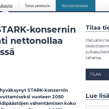
ulkaisijat
Tietoa palvelusta
Osta kertatiedote
STARK-konsernin
Tilaa t
ti nettonollaa
Haluatko tie
tiedotteemme
ssä
julkaisuhetk
tahansa.
TILAA
n hyväksynyt STARK-konsernin
Lue lis
aavuttamiseksi vuoteen 2050
ksidipäästöjen vähentämisen koko