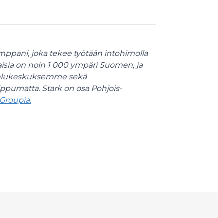
mppani, joka tekee työtään intohimolla
isia
on noin 1 000 ympäri Suomen, ja
kelukeskuksemme sekä
iippumatta.
Stark
on osa Pohjois-
Groupia.