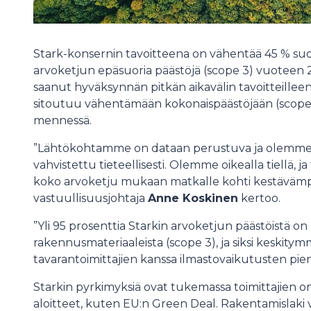
Stark-konsernin tavoitteena on vähentää 45 % suoria
arvoketjun epäsuoria päästöjä (scope 3) vuoteen
saanut hyväksynnän pitkän aikavälin tavoitteillee
sitoutuu vähentämään kokonaispäästöjään (scope 
mennessä.
”Lähtökohtamme on dataan perustuva ja olemme ilo
vahvistettu tieteellisesti. Olemme oikealla tiellä
koko arvoketju mukaan matkalle kohti kestävämp
vastuullisuusjohtaja
Anne Koskinen
kertoo.
”Yli 95 prosenttia Starkin arvoketjun päästöistä 
rakennusmateriaaleista (scope 3), ja siksi keskitymm
tavarantoimittajien kanssa ilmastovaikutusten pie
Starkin pyrkimyksiä ovat tukemassa toimittajien oma
aloitteet, kuten EU:n Green Deal. Rakentamislaki v