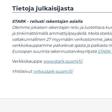
Tietoja julkaisijasta
STARK - reilusti rakentajan asialla
Olemme jokaisen rakentajan reilu ja luotettava ku
ja tinkimättömällä ammattiylpeydellä. Meitä
starkla
valtakunnallinen 27 myymälän verkostomme, ja
verkkokauppamme palvelevat ajasta ja paikasta r
Euroopan suurinta rakennustarvikeyritystä
STARK 
Verkkokauppa:
www.stark-suomi.fi/
Yhtiösivut:
yritys.stark-suomi.fi/