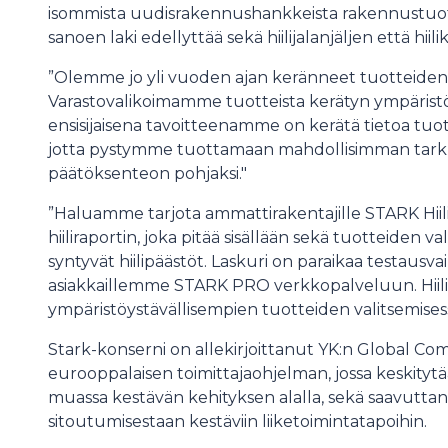
isommista uudisrakennushankkeista rakennustuotel
sanoen laki edellyttää sekä hiilijalanjäljen että hiili
”Olemme jo yli vuoden ajan keränneet tuotteiden ym
Varastovalikoimamme tuotteista kerätyn ympäristöt
ensisijaisena tavoitteenamme on kerätä tietoa tuot
jotta pystymme tuottamaan mahdollisimman tark
päätöksenteon pohjaksi."
”Haluamme tarjota ammattirakentajille STARK Hiil
hiiliraportin, joka pitää sisällään sekä tuotteiden 
syntyvät hiilipäästöt. Laskuri on paraikaa testausva
asiakkaillemme STARK PRO verkkopalveluun. Hiili
ympäristöystävällisempien tuotteiden valitsemisess
Stark-konserni on allekirjoittanut YK:n Global Co
eurooppalaisen toimittajaohjelman, jossa keskityt
muassa kestävän kehityksen alalla, sekä saavutta
sitoutumisestaan kestäviin liiketoimintatapoihin.