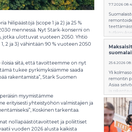
7.7.2026 08:
Suomalaiste
remontoide
 hiilipäästöjä (scope 1 ja 2) ja 25 %
teettämäss
 2030 mennessä. Nyt Stark-konserni on
tutkimukse
n, jotka ulottuvat vuoteen 2050. Yhtiö
vuonna 30 p
1, 2 ja 3) vähintään 90 % vuoteen 2050
21 prosentt
Maksaisi
osallistunei
suomalais
epäonnistu
isia siitä, että tavoitteemme on nyt
25.6.2026 08
, ja tämä tukee pyrkimyksiämme saada
Yli kolmaso
ää rakentamista”, Stark Suomen
remontin pi
Asiaa selvi
ja rakentav
on peräisin myymistämme
puolestaan 
e erityisesti yhteistyöhön valmistajien ja
pimeästi r
nentämiseksi”, Koskinen tarkentaa.
t nollapäästötavoitteet ja poliittiset
aatii vuoden 2026 alusta kaikista