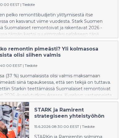
40:00 EEST
|
Tiedote
n pelko remonttibudjetin ylittymisestä itse
ssa on kasvanut viime vuodesta. Stark Suomen
ä Suomalaiset remontoivat ja rakentavat 2026 -
ssa tämän kertoi suurimmaksi pelokseen tänä
rosenttia vastaajista. Viime vuonna vastaava luku oli
ia. Remonttipeloista huolimatta kyselyyn
tko remontin pimeästi? Yli kolmasosa
sta alle viidesosalla (19 %) on remontti joskus
ista olisi siihen valmis
nut.
:40:00 EEST
|
Tiedote
sa (37 %) suomalaisista olisi valmis maksamaan
meästi siinä tapauksessa, että sen tekijä on tuttava.
tettiin Starkin teettämässä Suomalaiset remontoivat
at 2026 -kyselytutkimuksessa. Kyselyyn vastanneista
47 prosenttia sanoo, ettei koskaan maksaisi
emontista.
STARK ja Ramirent
strategiseen yhteistyöhön
15.6.2026 08:30:00 EEST
|
Tiedote
STARKin ja Ramirentin solmima