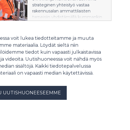
strateginen yhteistyö vastaa
rakennusalan ammattilaisten
tarpeisiin yhdistämällä kummankin
vahvuudet. Asiakas hyötyy laajasta
palveluverkostosta,
konevuokrauksen
ssa voit lukea tiedotteitamme ja muuta
asiantuntemuksesta ja
me materiaalia. Löydät sieltä niin
monipuolisesta kalustosta. Koneiden
löidemme tiedot kuin vapaasti julkaistavissa
ja laitteiden vuokraus on helppoa ja
 ja videoita. Uutishuoneessa voit nähdä myös
sujuvaa, mikä tehostaa työmaiden
median sisältöjä. Kaikki tiedotepalvelussa
sujuvuutta. Hyvin palveleva
vuokrauspalvelu vähentää
teriaali on vapaasti median käytettävissä.
asiakkaiden investointeja omaan
konekantaan.
U UUTISHUONEESEEMME