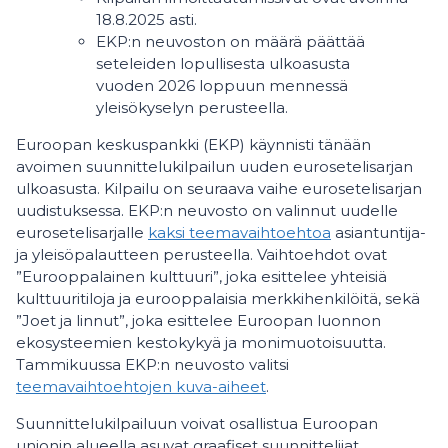
18.8.2025 asti.
EKP:n neuvoston on määrä päättää
seteleiden lopullisesta ulkoasusta
vuoden 2026 loppuun mennessä
yleisökyselyn perusteella.
Euroopan keskuspankki (EKP) käynnisti tänään
avoimen suunnittelukilpailun uuden eurosetelisarjan
ulkoasusta. Kilpailu on seuraava vaihe eurosetelisarjan
uudistuksessa. EKP:n neuvosto on valinnut uudelle
eurosetelisarjalle
kaksi teemavaihtoehtoa
asiantuntija-
ja yleisöpalautteen perusteella. Vaihtoehdot ovat
”Eurooppalainen kulttuuri”, joka esittelee yhteisiä
kulttuuritiloja ja eurooppalaisia merkkihenkilöitä, sekä
”Joet ja linnut”, joka esittelee Euroopan luonnon
ekosysteemien kestokykyä ja monimuotoisuutta.
Tammikuussa EKP:n neuvosto valitsi
teemavaihtoehtojen kuva-aiheet
.
Suunnittelukilpailuun voivat osallistua Euroopan
unionin alueella asuvat graafiset suunnittelijat.