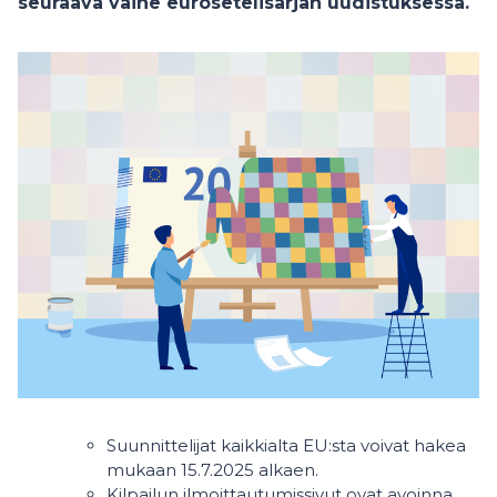
seuraava vaihe eurosetelisarjan uudistuksessa.
Suunnittelijat kaikkialta EU:sta voivat hakea
mukaan 15.7.2025 alkaen.
Kilpailun ilmoittautumissivut ovat avoinna