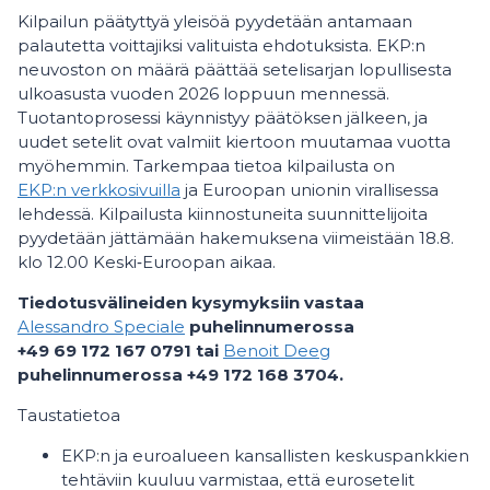
Kilpailun päätyttyä yleisöä pyydetään antamaan
palautetta voittajiksi valituista ehdotuksista. EKP:n
neuvoston on määrä päättää setelisarjan lopullisesta
ulkoasusta vuoden 2026 loppuun mennessä.
Tuotantoprosessi käynnistyy päätöksen jälkeen, ja
uudet setelit ovat valmiit kiertoon muutamaa vuotta
myöhemmin. Tarkempaa tietoa kilpailusta on
EKP:n verkkosivuilla
ja Euroopan unionin virallisessa
lehdessä. Kilpailusta kiinnostuneita suunnittelijoita
pyydetään jättämään hakemuksena viimeistään 18.8.
klo 12.00 Keski‑Euroopan aikaa.
Tiedotusvälineiden kysymyksiin vastaa
Alessandro Speciale
puhelinnumerossa
+49 69 172 167 0791 tai
Benoit Deeg
puhelinnumerossa +49 172 168 3704.
Taustatietoa
EKP:n ja euroalueen kansallisten keskuspankkien
tehtäviin kuuluu varmistaa, että eurosetelit