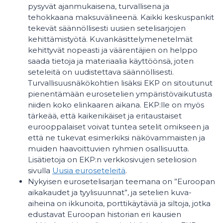
pysyvät ajanmukaisena, turvallisena ja
tehokkaana maksuvälineenä. Kaikki keskuspankit
tekevät säännöllisesti uusien setelisarjojen
kehittämistyötä. Kuvankäsittelymenetelmät
kehittyvät nopeasti ja väärentäjien on helppo
saada tietoja ja materiaalia käyttöönsä, joten
seteleitä on uudistettava säännöllisesti.
Turvallisuusnäkökohtien lisäksi EKP on sitoutunut
pienentämään eurosetelien ympäristövaikutusta
niiden koko elinkaaren aikana. EKP:lle on myös
tärkeää, että kaikenikäiset ja eritaustaiset
eurooppalaiset voivat tuntea setelit omikseen ja
että ne tukevat esimerkiksi näkövammaisten ja
muiden haavoittuvien ryhmien osallisuutta.
Lisätietoja on EKP:n verkkosivujen seteliosion
sivulla
Uusia euroseteleitä
.
Nykyisen eurosetelisarjan teemana on ”Euroopan
aikakaudet ja tyylisuunnat”, ja setelien kuva-
aiheina on ikkunoita, porttikäytäviä ja siltoja, jotka
edustavat Euroopan historian eri kausien