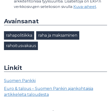
arkkitehtonisia tyylisuuntia. Lisätietoja on EKP:n
verkkosivujen seteliosion sivulla
Kuva-aiheet
.
Avainsanat
rahapolitiikka
raha ja maksaminen
rahoitusvakaus
Linkit
Suomen Pankki
Euro & talous – Suomen Pankin ajankohtaisia
artikkeleita taloudesta