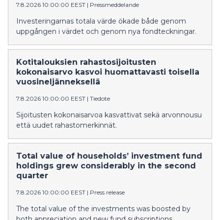
7.8.2026 10:00:00 EEST
|
Pressmeddelande
Investeringarnas totala värde ökade både genom
uppgången i värdet och genom nya fondteckningar.
Kotitalouksien rahastosijoitusten
kokonaisarvo kasvoi huomattavasti toisella
vuosineljänneksellä
7.8.2026 10:00:00 EEST
|
Tiedote
Sijoitusten kokonaisarvoa kasvattivat sekä arvonnousu
että uudet rahastomerkinnät.
Total value of households’ investment fund
holdings grew considerably in the second
quarter
7.8.2026 10:00:00 EEST
|
Press release
The total value of the investments was boosted by
both appreciation and new fund subscriptions.