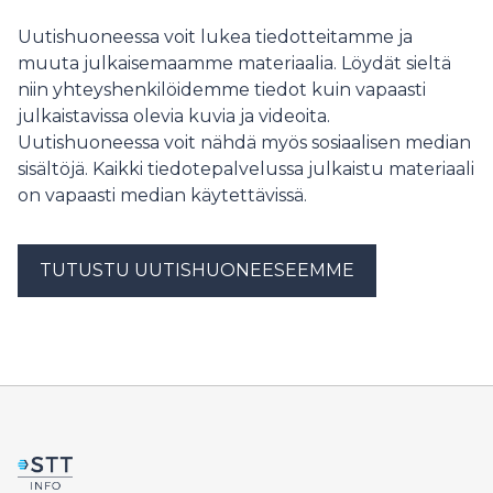
kuukauden euriborkorkoon.
Uutishuoneessa voit lukea tiedotteitamme ja
muuta julkaisemaamme materiaalia. Löydät sieltä
niin yhteyshenkilöidemme tiedot kuin vapaasti
julkaistavissa olevia kuvia ja videoita.
Uutishuoneessa voit nähdä myös sosiaalisen median
sisältöjä. Kaikki tiedotepalvelussa julkaistu materiaali
on vapaasti median käytettävissä.
TUTUSTU UUTISHUONEESEEMME