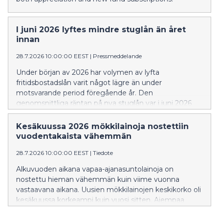
I juni 2026 lyftes mindre stuglån än året
innan
28.7.2026 10:00:00 EEST
|
Pressmeddelande
Under början av 2026 har volymen av lyfta
fritidsbostadslån varit något lägre än under
motsvarande period föregående år. Den
genomsnittliga räntan på nya stuglån var i juni 2026
högre än för ett år sedan. En större andel av de nya
stuglånen än tidigare var bundna till tre eller sex
Kesäkuussa 2026 mökkilainoja nostettiin
månaders Euribor.
vuodentakaista vähemmän
28.7.2026 10:00:00 EEST
|
Tiedote
Alkuvuoden aikana vapaa-ajanasuntolainoja on
nostettu hieman vähemmän kuin viime vuonna
vastaavana aikana. Uusien mökkilainojen keskikorko oli
kesäkuussa korkeampi kuin vuosi sitten. Aiempaa
suurempi osa uusista mökkilainoista sidottiin 3 tai 6