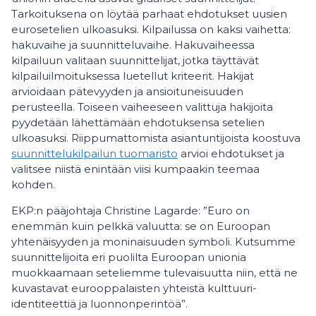
Tarkoituksena on löytää parhaat ehdotukset uusien
eurosetelien ulkoasuksi. Kilpailussa on kaksi vaihetta:
hakuvaihe ja suunnitteluvaihe. Hakuvaiheessa
kilpailuun valitaan suunnittelijat, jotka täyttävät
kilpailuilmoituksessa luetellut kriteerit. Hakijat
arvioidaan pätevyyden ja ansioituneisuuden
perusteella. Toiseen vaiheeseen valittuja hakijoita
pyydetään lähettämään ehdotuksensa setelien
ulkoasuksi. Riippumattomista asiantuntijoista koostuva
suunnittelukilpailun tuomaristo
arvioi ehdotukset ja
valitsee niistä enintään viisi kumpaakin teemaa
kohden.
EKP:n pääjohtaja Christine Lagarde: ”Euro on
enemmän kuin pelkkä valuutta: se on Euroopan
yhtenäisyyden ja moninaisuuden symboli. Kutsumme
suunnittelijoita eri puolilta Euroopan unionia
muokkaamaan seteliemme tulevaisuutta niin, että ne
kuvastavat eurooppalaisten yhteistä kulttuuri-
identiteettiä ja luonnonperintöä”.