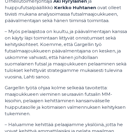
Urheilutoimenjohtaja
Aki Hyryläinen
ja
huippufutsalpäällikkö
Kerkko Huhtanen
ovat olleet
tiiviisti mukana analysoimassa futsalmaajoukkueen,
päävalmentajan sekä hänen tiiminsä toimintaa.
– Myös pelaajistoa on kuultu, ja päävalmentajan kanssa
on käyty läpi toimintaan liittyvät onnistumiset sekä
kehityskohteet. Koemme, että Gargellin työ
futsalmaajoukkueen päävalmentajana on kesken, ja
uskomme vahvasti, että hänen johdollaan
suomalainen futsal ja maajoukkueen pelaaminen sekä
tulokset kehittyvät strategiamme mukaisesti tulevina
vuosina, Lahti sanoo.
Gargellin työtä ohjaa kolme selkeää tavoitetta:
maajoukkueen vieminen seuraaviin futsalin MM-
kisoihin, pelaajien kehittäminen kansainväliselle
huipputasolle ja kotimaisen valmennuksen kehityksen
tukeminen.
– Haluamme kehittää pelaajiamme yksilöinä, jotta he
voivat kehittyä ammattilaisiksi ja pelata maailman