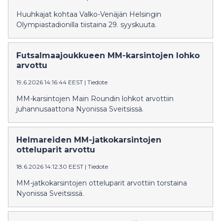
Huuhkajat kohtaa Valko-Venäjän Helsingin
Olympiastadionilla tiistaina 29. syyskuuta.
Futsalmaajoukkueen MM-karsintojen lohko
arvottu
19.6.2026 14:16:44 EEST
|
Tiedote
MM-karsintojen Main Roundin lohkot arvottiin
juhannusaattona Nyonissa Sveitsissä.
Helmareiden MM-jatkokarsintojen
otteluparit arvottu
18.6.2026 14:12:30 EEST
|
Tiedote
MM-jatkokarsintojen otteluparit arvottiin torstaina
Nyonissa Sveitsissä.