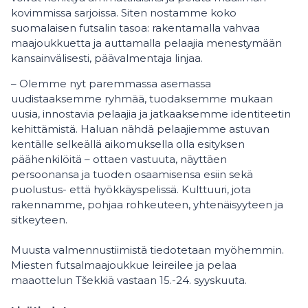
kovimmissa sarjoissa. Siten nostamme koko
suomalaisen futsalin tasoa: rakentamalla vahvaa
maajoukkuetta ja auttamalla pelaajia menestymään
kansainvälisesti, päävalmentaja linjaa.
– Olemme nyt paremmassa asemassa
uudistaaksemme ryhmää, tuodaksemme mukaan
uusia, innostavia pelaajia ja jatkaaksemme identiteetin
kehittämistä. Haluan nähdä pelaajiemme astuvan
kentälle selkeällä aikomuksella olla esityksen
päähenkilöitä – ottaen vastuuta, näyttäen
persoonansa ja tuoden osaamisensa esiin sekä
puolustus- että hyökkäyspelissä. Kulttuuri, jota
rakennamme, pohjaa rohkeuteen, yhtenäisyyteen ja
sitkeyteen.
Muusta valmennustiimistä tiedotetaan myöhemmin.
Miesten futsalmaajoukkue leireilee ja pelaa
maaottelun Tšekkiä vastaan 15.-24. syyskuuta.