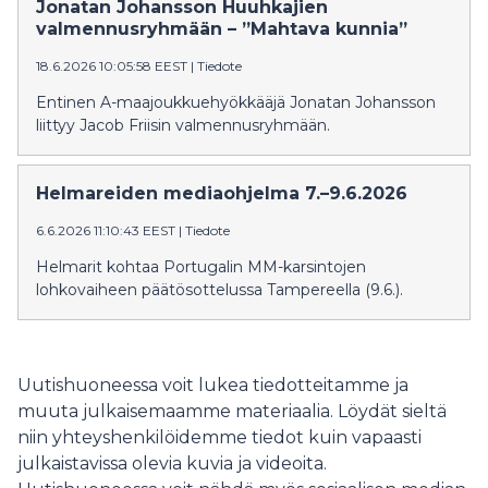
Jonatan Johansson Huuhkajien
valmennusryhmään – ”Mahtava kunnia”
18.6.2026 10:05:58 EEST
|
Tiedote
Entinen A-maajoukkuehyökkääjä Jonatan Johansson
liittyy Jacob Friisin valmennusryhmään.
Helmareiden mediaohjelma 7.–9.6.2026
6.6.2026 11:10:43 EEST
|
Tiedote
Helmarit kohtaa Portugalin MM-karsintojen
lohkovaiheen päätösottelussa Tampereella (9.6.).
Uutishuoneessa voit lukea tiedotteitamme ja
muuta julkaisemaamme materiaalia. Löydät sieltä
niin yhteyshenkilöidemme tiedot kuin vapaasti
julkaistavissa olevia kuvia ja videoita.