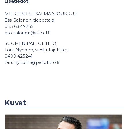
Lisätiedot:
MIESTEN FUTSALMAAJOUKKUE
Essi Salonen, tiedottaja
045 632 7265
essi.salonen@futsal.fi
SUOMEN PALLOLIITTO
Taru Nyholm, viestintäjohtaja
0400 425241
taru.nyholm@palloliitto.fi
Kuvat