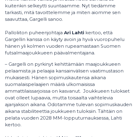
kuitenkin selkeytti suuntaamme. Nyt tiedämme
tarkasti, mitä tavoittelemme ja miten aiomme sen
saavuttaa, Gargelli sanoo.
Palloliiton puheenjohtaja
Ari Lahti
kertoo, että
Gargellin kanssa on käyty avoin ja hyvä vuoropuhelu
hänen yli kolmen vuoden rupeamastaan Suomen
futsalmaajoukkueen päävalmentajana.
– Gargelli on pyrkinyt kehittämään maajoukkueen
pelaamista ja pelaajia kansainvälisen vaatimustason
mukaisesti. Hänen sopimuskautensa aikana
suomalaispelaajien määrä ulkomaisissa
ammattilaissarjoissa on kasvanut. Joukkueen tulokset
ovat olleet lupaavia, mutta toisaalta vaihtelevia
ajanjakson aikana. Odotamme tulevan sopimuskauden
aikana stabiliteettia joukkueen tuloksiin. Tähtäin on
pelata vuoden 2028 MM-lopputurnauksessa, Lahti
kertoo.