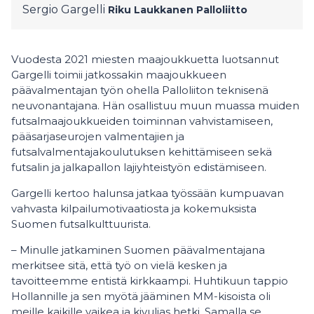
Sergio Gargelli
Riku Laukkanen
Palloliitto
Vuodesta 2021 miesten maajoukkuetta luotsannut
Gargelli toimii jatkossakin maajoukkueen
päävalmentajan työn ohella Palloliiton teknisenä
neuvonantajana. Hän osallistuu muun muassa muiden
futsalmaajoukkueiden toiminnan vahvistamiseen,
pääsarjaseurojen valmentajien ja
futsalvalmentajakoulutuksen kehittämiseen sekä
futsalin ja jalkapallon lajiyhteistyön edistämiseen.
Gargelli kertoo halunsa jatkaa työssään kumpuavan
vahvasta kilpailumotivaatiosta ja kokemuksista
Suomen futsalkulttuurista.
– Minulle jatkaminen Suomen päävalmentajana
merkitsee sitä, että työ on vielä kesken ja
tavoitteemme entistä kirkkaampi. Huhtikuun tappio
Hollannille ja sen myötä jääminen MM-kisoista oli
meille kaikille vaikea ja kivulias hetki. Samalla se