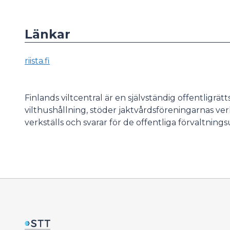
Länkar
riista.fi
Finlands viltcentral är en självständig offentligrät
vilthushållning, stöder jaktvårdsföreningarnas verks
verkställs och svarar för de offentliga förvaltning