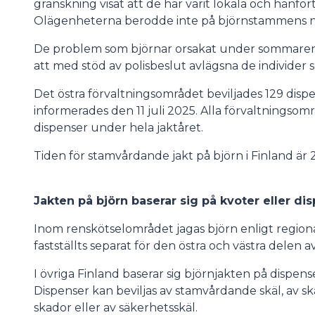
granskning visat att de har varit lokala och hänfört 
Olägenheterna berodde inte på björnstammens ni
De problem som björnar orsakat under sommaren 
att med stöd av polisbeslut avlägsna de individer
Det östra förvaltningsområdet beviljades 129 disp
informerades den 11 juli 2025. Alla förvaltningso
dispenser under hela jaktåret.
Tiden för stamvårdande jakt på björn i Finland är 
Jakten på björn baserar sig på kvoter eller 
Inom renskötselområdet jagas björn enligt regional
fastställts separat för den östra och västra delen 
I övriga Finland baserar sig björnjakten på dispense
Dispenser kan beviljas av stamvårdande skäl, av sk
skador eller av säkerhetsskäl.