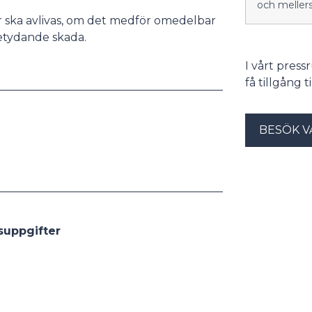
och meller
r ska avlivas, om det medför omedelbar
etydande skada.
I vårt pres
få tillgång 
BESÖK V
gsuppgifter