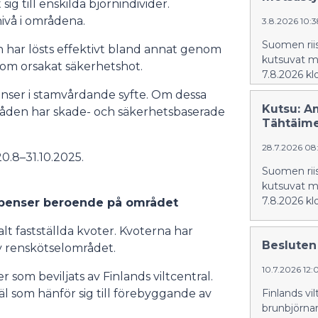
sig till enskilda björnindivider.
vå i områdena.
3.8.2026 10:3
Suomen riis
har lösts effektivt bland annat genom
kutsuvat m
 som orsakat säkerhetshot.
7.8.2026 kl
enser i stamvårdande syfte. Om dessa
Kutsu: Am
mråden har skade- och säkerhetsbaserade
Tähtäime
28.7.2026 08
20.8–31.10.2025.
Suomen riis
kutsuvat m
7.8.2026 kl
dispenser beroende på området
t fastställda kvoter. Kvoterna har
Besluten 
av renskötselområdet.
10.7.2026 12
r som beviljats av Finlands viltcentral.
äl som hänför sig till förebyggande av
Finlands vil
brunbjörnar