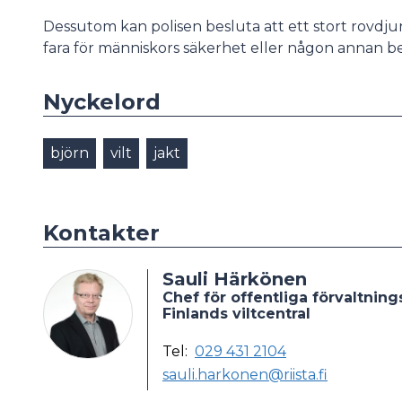
Dessutom kan polisen besluta att ett stort rovdju
fara för människors säkerhet eller någon annan b
Nyckelord
björn
vilt
jakt
Kontakter
Sauli Härkönen
Chef för offentliga förvaltnin
Finlands viltcentral
Tel:
029 431 2104
sauli.harkonen@riista.fi