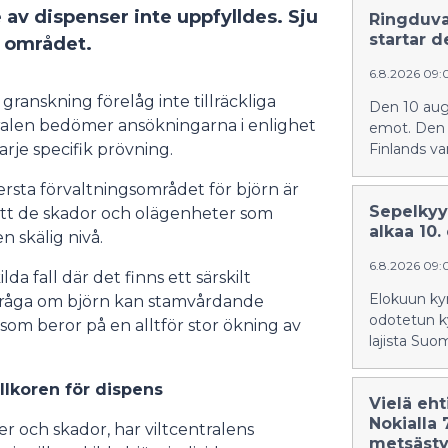
 av dispenser inte uppfylldes.
Sju
Ringduvan
startar d
 området.
6.8.2026 09
ranskning förelåg inte tillräckliga
Den 10 aug
ntralen bedömer ansökningarna i enlighet
emot. Den ö
arje specifik prövning.
Finlands va
ersta förvaltningsområdet för björn är
Sepelkyyh
att de skador och olägenheter som
alkaa 10.
n skälig nivå.
6.8.2026 09
a fall där det finns ett särskilt
Elokuun ky
I fråga om björn kan stamvårdande
odotetun k
 som beror på en alltför stor ökning av
lajista Suo
llkoren för dispens
Vielä eh
Nokialla 
 och skador, har viltcentralens
metsästy