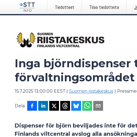
Tiedotteet
Tilaa tiedotteita
J
Inga björndispenser t
förvaltningsområdet
15.7.2025 13:00:00 EEST
|
Suomen riistakeskus
|
Pressme
Dela
Dispenser för björn beviljades inte för d
Finlands viltcentral avslog alla ansöknin