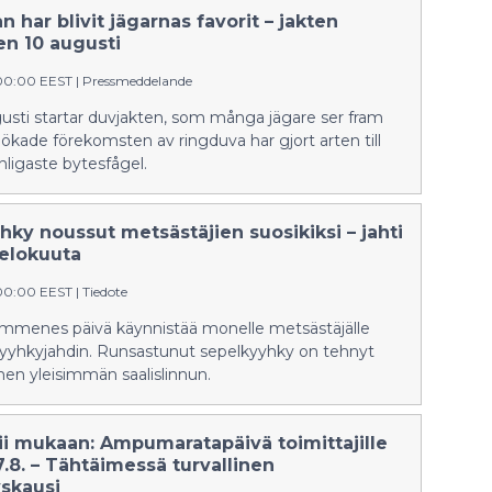
 har blivit jägarnas favorit – jakten
en 10 augusti
:00:00 EEST
|
Pressmeddelande
usti startar duvjakten, som många jägare ser fram
kade förekomsten av ringduva har gjort arten till
nligaste bytesfågel.
ky noussut metsästäjien suosikiksi – jahti
 elokuuta
:00:00 EEST
|
Tiedote
mmenes päivä käynnistää monelle metsästäjälle
yyhkyjahdin. Runsastunut sepelkyyhky on tehnyt
men yleisimmän saalislinnun.
tii mukaan: Ampumaratapäivä toimittajille
7.8. – Tähtäimessä turvallinen
skausi