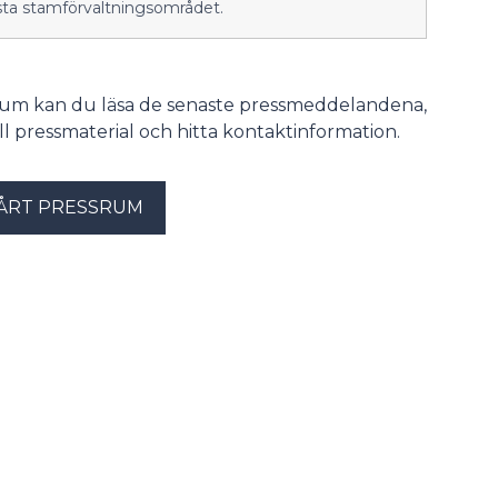
sta stamförvaltningsområdet.
srum kan du läsa de senaste pressmeddelandena,
till pressmaterial och hitta kontaktinformation.
ÅRT PRESSRUM