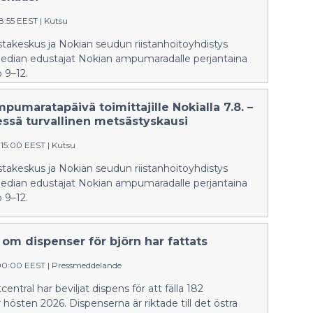
8:55 EEST
|
Kutsu
takeskus ja Nokian seudun riistanhoitoyhdistys
edian edustajat Nokian ampumaradalle perjantaina
o 9–12.
pumaratapäivä toimittajille Nokialla 7.8. –
ssä turvallinen metsästyskausi
:15:00 EEST
|
Kutsu
takeskus ja Nokian seudun riistanhoitoyhdistys
edian edustajat Nokian ampumaradalle perjantaina
o 9–12.
om dispenser för björn har fattats
:00:00 EEST
|
Pressmeddelande
tcentral har beviljat dispens för att fälla 182
 hösten 2026. Dispenserna är riktade till det östra