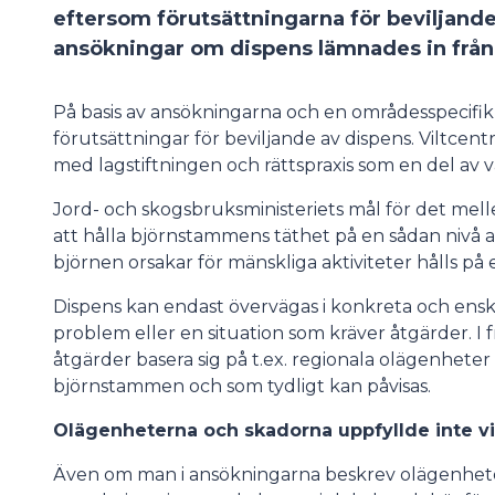
eftersom förutsättningarna för beviljande
ansökningar om dispens lämnades in från
På basis av ansökningarna och en områdesspecifik g
förutsättningar för beviljande av dispens. Viltce
med lagstiftningen och rättspraxis som en del av v
Jord- och skogsbruksministeriets mål för det mell
att hålla björnstammens täthet på en sådan nivå 
björnen orsakar för mänskliga aktiviteter hålls på e
Dispens kan endast övervägas i konkreta och enskild
problem eller en situation som kräver åtgärder. 
åtgärder basera sig på t.ex. regionala olägenheter
björnstammen och som tydligt kan påvisas.
Olägenheterna och skadorna uppfyllde inte vi
Även om man i ansökningarna beskrev olägenheter