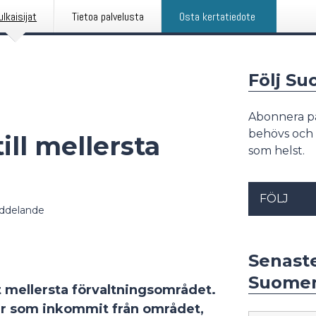
ulkaisijat
Tietoa palvelusta
Osta kertatiedote
Följ Su
Abonnera p
behövs och 
ill mellersta
som helst.
FÖLJ
ddelande
Senast
Suomen
et mellersta förvaltningsområdet.
gar som inkommit från området,