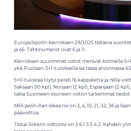
Eurojackpotin kierroksen 29/2025 tiistaina suoritet
ja 45. Tähtinumerot ovat 6 ja 11.
Kierroksen suurimmat voitot menivät kolmelle 5+1-t
yksi Puolaan. 5+1-tuloksella sai tässä arvonnassa 
5+0-tuloksia löytyi peräti 16 kappaletta ja niillä voi
Saksaan (10 kpl), Norjaan (2 kpl), Espanjaan (2 kpl)
takia Suomeen osuneen voiton tarkemmat tiedot
Milli-pelin illan oikea rivi on 3, 4, 10, 21, 32, 36 ja li
päävoittoa.
Tiistai-Jokerin voittorivi on 3 6 1 3 5 4 2. Kahden 