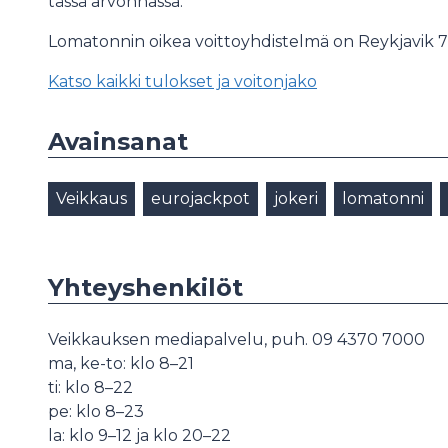
tässä arvonnassa.
Lomatonnin oikea voittoyhdistelmä on Reykjavik 70
Katso kaikki tulokset ja voitonjako
Avainsanat
Veikkaus
eurojackpot
jokeri
lomatonni
Yhteyshenkilöt
Veikkauksen mediapalvelu, puh. 09 4370 7000
ma, ke-to: klo 8–21
ti: klo 8–22
pe: klo 8–23
la: klo 9–12 ja klo 20–22