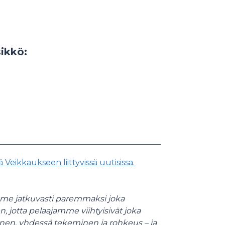
ikkö:
Veikkaukseen liittyvissä uutisissa.
mme jatkuvasti paremmaksi joka
 jotta pelaajamme viihtyisivät joka
inen, yhdessä tekeminen ja rohkeus – ja