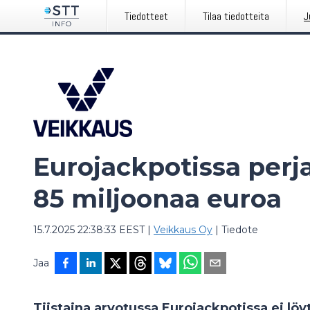
Tiedotteet
Tilaa tiedotteita
J
Eurojackpotissa perja
85 miljoonaa euroa
15.7.2025 22:38:33 EEST
|
Veikkaus Oy
|
Tiedote
Jaa
Tiistaina arvotussa Eurojackpotissa ei lö