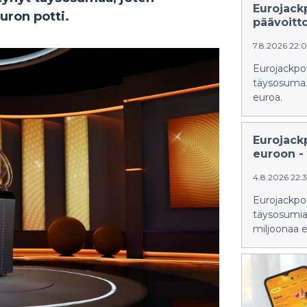
Eurojack
uron potti.
päävoitt
7.8.2026 22:
Eurojackpot
täysosuma. 
euroa.
Eurojack
euroon - 
4.8.2026 22:
Eurojackpoti
täysosumia.
miljoonaa e