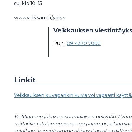
su: klo 10–15
www.veikkaus.fi/yritys
Veikkauksen viestintäyks
Puh:
09-4370 7000
Linkit
Veikkauksen kuvapankin kuvia voi vapaasti käyttää 
Veikkaus on jokaisen suomalaisen peliyhtiö. Pyri
mittarilla. Intohimonamme on parempi pelaaminen,
solullaan. Toimintaamme ohjaavat arvot – välittäm