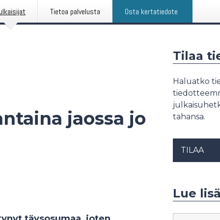
ulkaisijat
Tietoa palvelusta
Osta kertatiedote
Tilaa t
Haluatko tie
tiedotteemme
julkaisuhetk
ntaina jaossa jo
tahansa.
TILAA
Lue lis
ytynyt täysosumaa, joten