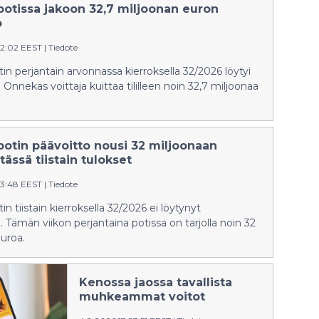
potissa jakoon 32,7 miljoonan euron
o
02:02 EEST
|
Tiedote
in perjantain arvonnassa kierroksella 32/2026 löytyi
Onnekas voittaja kuittaa tililleen noin 32,7 miljoonaa
potin päävoitto nousi 32 miljoonaan
tässä tiistain tulokset
33:48 EEST
|
Tiedote
n tiistain kierroksella 32/2026 ei löytynyt
 Tämän viikon perjantaina potissa on tarjolla noin 32
uroa.
Kenossa jaossa tavallista
muhkeammat voitot