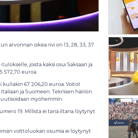
un arvonnan oikea rivi on 13, 28, 33, 37
ulokselle, joista kaksi osui Saksaan ja
635 572,70 euroa
tti kullakin 67 206,20 euroa. Voitot
, Italiaan ja Suomeen. Teknisen häiriön
 uutisoidaan myöhemmin.
sänumero 19. Millistä ei tänä iltana löytynyt
ylimmän voittoluokan osumia ei löytynyt