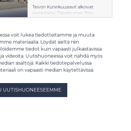
Teivon Kuninkuusravit alkoivat
perjantaina. Tapahtuman Toto-
pelivaihto kasvoi perjantain osalta
peräti 30 prosenttia viime vuoden
Kuninkuusravien perjantaihin
ssa voit lukea tiedotteitamme ja muuta
verrattuna.
me materiaalia. Löydät sieltä niin
löidemme tiedot kuin vapaasti julkaistavissa
 ja videoita. Uutishuoneessa voit nähdä myös
median sisältöjä. Kaikki tiedotepalvelussa
teriaali on vapaasti median käytettävissä.
U UUTISHUONEESEEMME