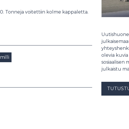
. Tonneja voitettiin kolme kappaletta.
Uutishuonee
julkaisemaam
yhteyshenki
olevia kuvia
milli
sosiaalisen 
julkaistu ma
TUTUST