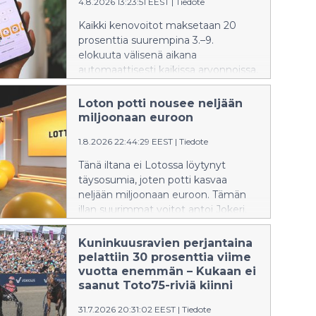
4.8.2026 13:23:51 EEST
|
Tiedote
Kaikki kenovoitot maksetaan 20
prosenttia suurempina 3.–9.
elokuuta välisenä aikana
automaattisesti kaikissa arvonnoissa,
kaikilla kenotasoilla ja kaikissa
pelimuodoissa.
Loton potti nousee neljään
miljoonaan euroon
1.8.2026 22:44:29 EEST
|
Tiedote
Tänä iltana ei Lotossa löytynyt
täysosumia, joten potti kasvaa
neljään miljoonaan euroon. Tämän
illan suurimmat voitot antoi Jokeri.
Kuninkuusravien perjantaina
pelattiin 30 prosenttia viime
vuotta enemmän – Kukaan ei
saanut Toto75-riviä kiinni
31.7.2026 20:31:02 EEST
|
Tiedote