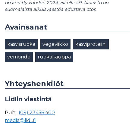
on kerätty vuoden 2024 viikolla 49. Aineisto on
suomalaista aikuisväestöä edustava otos.
Avainsanat
kasvisruoka
vegeviikko
kasviproteiini
vemondo
ruokakauppa
Yhteyshenkilöt
Lidlin viestintä
Puh:
(09) 23456 400
media@lidl.fi