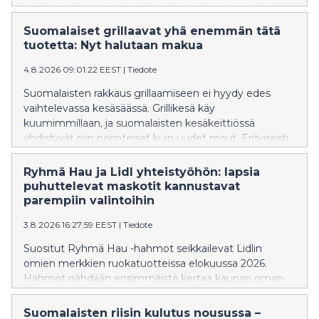
pääosassa. Suomalaiset kasvikset ovat parhaimmillaan
juuri nyt, sillä luonnollisen satokauden aikana ne ovat
Suomalaiset grillaavat yhä enemmän tätä
kaikkein tuoreimpia ja maukkaimpia. Kotimaiset
tuotetta: Nyt halutaan makua
kasvikset ovat isossa alennuksessa, parhaimmillaan
4.8.2026 09:01:22 EEST
|
Tiedote
jopa 40 prosenttia.
Suomalaisten rakkaus grillaamiseen ei hyydy edes
vaihtelevassa kesäsäässä. Grillikesä käy
kuumimmillaan, ja suomalaisten kesäkeittiössä
yhdistyvät niin perinteiset kuin uudet maut. Erityisesti
mausteiset makkarat ovat nousseet kesän
hittituotteeksi grilleissä.
Ryhmä Hau ja Lidl yhteistyöhön: lapsia
puhuttelevat maskotit kannustavat
parempiin valintoihin
3.8.2026 16:27:59 EEST
|
Tiedote
Suositut Ryhmä Hau -hahmot seikkailevat Lidlin
omien merkkien ruokatuotteissa elokuussa 2026.
Hahmot nähdään ensimmäistä kertaa kaupan oman
merkin tuotteissa, jotka täyttävät Maailman
terveysjärjestön (WHO) ravitsemuskriteerit. Lidl on
Suomalaisten riisin kulutus nousussa –