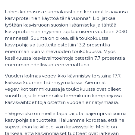
Lähes kolmasosa suomalaisista on kertonut lisäävänsä
kasviproteiinien käyttöä tänä vuonna*. Lidl jatkaa
työtään kasvisruoan suosion lisäämiseksi ja tähtää
kasviproteiinien myynnin tuplaamiseen vuoteen 2030
mennessä. Suunta on oikea, sillä toukokuussa
kasvipohjaisia tuotteita ostettiin 13,2 prosenttia
enemmän kuin viimevuoden toukokuussa. Myös
kesäkuussa kasvisvaihtoehtoja ostettiin 7,7 prosenttia
enemmän edellisvuoteen verrattuna.
Vuoden kolmas vegeviikko käynnistyy torstaina 17.7.
kaikissa Suomen Lidl-myymälöissä. Aiemmat
vegeviikot tammikuussa ja toukokuussa ovat olleet
suosittuja, sillä esimerkiksi tammikuun kampanjassa
kasvisvaihtoehtoja ostettiin vuoden ennätysmäärä.
– Vegeviikko on meille tapa tarjota laajempi valikoima
kasvipohjaisia tuotteita. Haluamme korostaa, että ne
sopivat ihan kaikille, ei vain kasvissyöjille. Meille on
tärkeää, että kasvipohjaiset tuotteet ovat järkevän