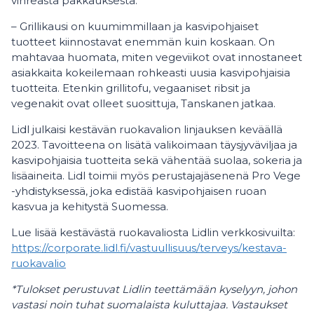
vihreästä pakkauksesta.
– Grillikausi on kuumimmillaan ja kasvipohjaiset
tuotteet kiinnostavat enemmän kuin koskaan. On
mahtavaa huomata, miten vegeviikot ovat innostaneet
asiakkaita kokeilemaan rohkeasti uusia kasvipohjaisia
tuotteita. Etenkin grillitofu, vegaaniset ribsit ja
vegenakit ovat olleet suosittuja, Tanskanen jatkaa.
Lidl julkaisi kestävän ruokavalion linjauksen keväällä
2023. Tavoitteena on lisätä valikoimaan täysjyväviljaa ja
kasvipohjaisia tuotteita sekä vähentää suolaa, sokeria ja
lisäaineita. Lidl toimii myös perustajajäsenenä Pro Vege
-yhdistyksessä, joka edistää kasvipohjaisen ruoan
kasvua ja kehitystä Suomessa.
Lue lisää kestävästä ruokavaliosta Lidlin verkkosivuilta:
https://corporate.lidl.fi/vastuullisuus/terveys/kestava-
ruokavalio
*Tulokset perustuvat Lidlin teettämään kyselyyn, johon
vastasi noin tuhat suomalaista kuluttajaa. Vastaukset