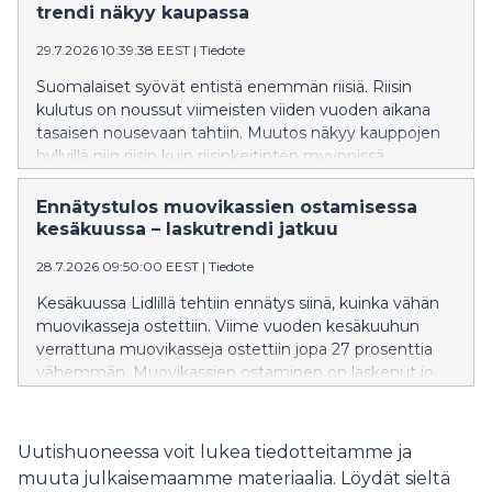
muokannut omien tuotteiden reseptejä niin, että
trendi näkyy kaupassa
nämä kriteerit täyttyvät. Lisäksi hahmot seikkailevat
29.7.2026 10:39:38 EEST
|
Tiedote
välipaloiksi sopivissa marjoissa ja hedelmissä. Näin Lidl
haluaa kannustaa lapsia ja vanhempia
Suomalaiset syövät entistä enemmän riisiä. Riisin
ravitsemuksellisesti parempien vaihtoehtojen pariin.
kulutus on noussut viimeisten viiden vuoden aikana
tasaisen nousevaan tahtiin. Muutos näkyy kauppojen
hyllyillä niin riisin kuin riisinkeitinten myynnissä.
Ennätystulos muovikassien ostamisessa
kesäkuussa – laskutrendi jatkuu
28.7.2026 09:50:00 EEST
|
Tiedote
Kesäkuussa Lidlillä tehtiin ennätys siinä, kuinka vähän
muovikasseja ostettiin. Viime vuoden kesäkuuhun
verrattuna muovikasseja ostettiin jopa 27 prosenttia
vähemmän. Muovikassien ostaminen on laskenut jo
pidemmän aikaa, ja toukokuuhun verrattuna
muovikasseja ostettiin 7,8 prosenttia vähemmän.
Muovikassin ostamisen laskutrendi siis jatkuu, ja
Uutishuoneessa voit lukea tiedotteitamme ja
muovikassien ostamisen kulttuuri näyttää
muuta julkaisemaamme materiaalia. Löydät sieltä
muuttuneen pysyvästi.