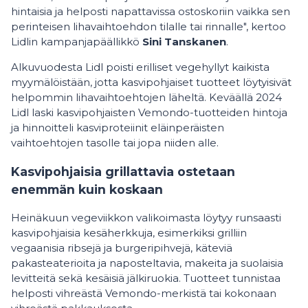
hintaisia ja helposti napattavissa ostoskoriin vaikka sen
perinteisen lihavaihtoehdon tilalle tai rinnalle", kertoo
Lidlin kampanjapäällikkö
Sini Tanskanen
.
Alkuvuodesta Lidl poisti erilliset vegehyllyt kaikista
myymälöistään, jotta kasvipohjaiset tuotteet löytyisivät
helpommin lihavaihtoehtojen läheltä. Keväällä 2024
Lidl laski kasvipohjaisten Vemondo-tuotteiden hintoja
ja hinnoitteli kasviproteiinit eläinperäisten
vaihtoehtojen tasolle tai jopa niiden alle.
Kasvipohjaisia grillattavia ostetaan
enemmän kuin koskaan
Heinäkuun vegeviikkon valikoimasta löytyy runsaasti
kasvipohjaisia kesäherkkuja, esimerkiksi grilliin
vegaanisia ribsejä ja burgeripihvejä, käteviä
pakasteaterioita ja naposteltavia, makeita ja suolaisia
levitteitä sekä kesäisiä jälkiruokia. Tuotteet tunnistaa
helposti vihreästä Vemondo-merkistä tai kokonaan