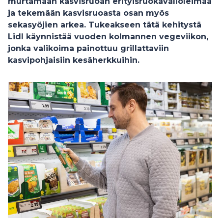
murtamaan kasvisruoan erityisruokavalioleimaa
ja
tekemään kasvisruoasta osan myös
sekasyöjien arkea. Tukeakseen tätä kehitystä
Lidl käynnistää vuoden kolmannen vegeviikon,
jonka valikoima painottuu grillattaviin
kasvipohjaisiin kesäherkkuihin.