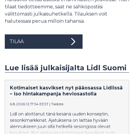
tilaat tiedotteemme, saat ne sähköpostiisi
välittömästi julkaisuhetkellä. Tilauksen voit
halutessasi perua milloin tahansa.
TILAA
Lue lisää julkaisijalta Lidl Suomi
Kotimaiset kasvikset nyt pääosassa Lidlissä
– iso hintakampanja heviosastolla
6.8.2026 12:17:54 EEST
|
Tiedote
Lidl on aloittanut tänä kesänä uuden konseptin,
sesonkimarkkinat. Ajatuksena on laittaa hyvään
alennukseen juuri sillä hetkellä sesongissa olevat
kasvikset. Nyt elokuussa kotimaiset kasvikset ovat