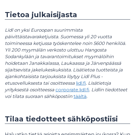
Tietoa julkaisijasta
Lidl on yksi Euroopan suurimmista
päivittäistavaraketjuista. Suomessa yli 20 vuotta
toimineessa ketjussa työskentelee noin 5600 henkilöä.
Yli 200 myymälän verkosto ulottuu Hangosta
Sodankylään ja tavarantoimitukset myymälöihin
hoidetaan Janakkalassa, Laukaassa ja Järvenpäässä
sijaitsevista jakelukeskuksista. Lisätietoa tuotteista ja
ajankohtaisista tarjouksista löytyy Lidl Plus -
etusovelluksesta tai osoitteessa
lidl.fi
. Lisätietoja
yrityksestä osoitteessa
corporate.lidl.fi
. Lidlin tiedotteet
voi tilata suoraan sähköpostiin
täältä
.
Tilaa tiedotteet sähköpostiisi
Haluatko tietää asioista ensimmäisten joukossa? Kun