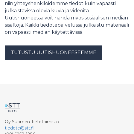
niin yhteyshenkilöidemme tiedot kuin vapaasti
julkaistavissa olevia kuvia ja videoita.
Uutishuoneessa voit nähdä myös sosiaalisen median
sisältöjä. Kaikki tiedotepalvelussa julkaistu materiaali
on vapaasti median käytettävissä.
TUTUSTU UUTISHUONEESEEMME
Oy Suomen Tietotoimisto
tiedote@stt.fi