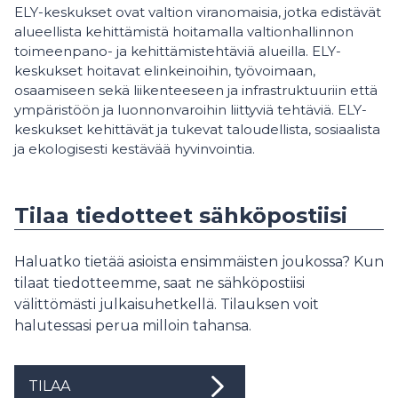
ELY-keskukset ovat valtion viranomaisia, jotka edistävät
alueellista kehittämistä hoitamalla valtionhallinnon
toimeenpano- ja kehittämistehtäviä alueilla. ELY-
keskukset hoitavat elinkeinoihin, työvoimaan,
osaamiseen sekä liikenteeseen ja infrastruktuuriin että
ympäristöön ja luonnonvaroihin liittyviä tehtäviä. ELY-
keskukset kehittävät ja tukevat taloudellista, sosiaalista
ja ekologisesti kestävää hyvinvointia.
Tilaa tiedotteet sähköpostiisi
Haluatko tietää asioista ensimmäisten joukossa? Kun
tilaat tiedotteemme, saat ne sähköpostiisi
välittömästi julkaisuhetkellä. Tilauksen voit
halutessasi perua milloin tahansa.
TILAA