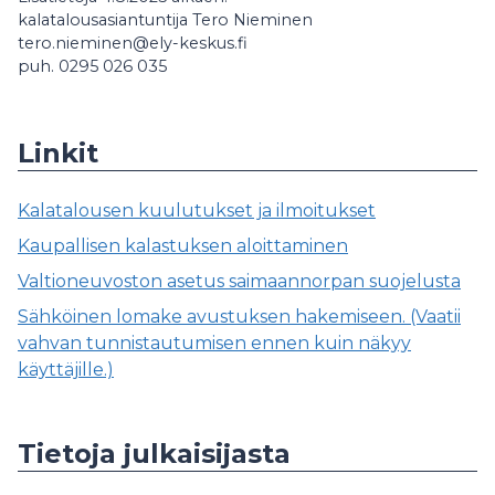
kalatalousasiantuntija Tero Nieminen
tero.nieminen@ely-keskus.fi
puh. 0295 026 035
Linkit
Kalatalousen kuulutukset ja ilmoitukset
Kaupallisen kalastuksen aloittaminen
Valtioneuvoston asetus saimaannorpan suojelusta
Sähköinen lomake avustuksen hakemiseen. (Vaatii
vahvan tunnistautumisen ennen kuin näkyy
käyttäjille.)
Tietoja julkaisijasta