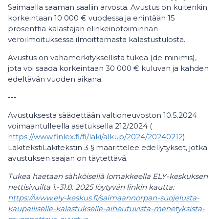
Saimaalla saaman saaliin arvosta. Avustus on kuitenkin
korkeintaan 10 000 € vuodessa ja enintään 15
prosenttia kalastajan elinkeinotoiminnan
veroilmoituksessa ilmoittamasta kalastustulosta.
Avustus on vähämerkityksellistä tukea (de minimis),
jota voi saada korkeintaan 30 000 € kuluvan ja kahden
edeltävän vuoden aikana.
---
Avustuksesta säädettään valtioneuvoston 10.5.2024
voimaantulleella asetuksella 212/2024 (
https://www.finlex.fi/fi/laki/alkup/2024/20240212
).
LakitekstiLakitekstin 3 § määrittelee edellytykset, jotka
avustuksen saajan on täytettävä.
Tukea haetaan sähköisellä lomakkeella ELY-keskuksen
nettisivuilta 1.-31.8. 2025 löytyvän linkin kautta:
https://www.ely-keskus.fi/saimaannorpan-suojelusta-
kaupalliselle-kalastukselle-aiheutuvista-menetyksista-