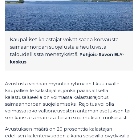
Kaupalliset kalastajat voivat saada korvausta
saimaannorpan suojelusta aiheutuvista
taloudellisista menetyksistä.
Pohjois-Savon ELY-
keskus
Avustusta voidaan myöntää ryhmään I kuuluvalle
kaupalliselle kalastajalle, jonka pääasiallisella
kalastusalueella on voimassa kalastusrajoitus
saimaannorpan suojelemiseksi. Rajoitus voi olla
voimassa joko valtioneuvoston antaman asetuksen tai
sen kanssa saman sisältöisen sopimuksen mukaisesti.
Avustuksen määrä on 20 prosenttia kalastajan
edellisen kalenterivuoden aikana seisovilla pyydyksillä