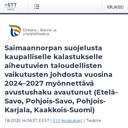
KIRJAUDU
Saimaannorpan suojelusta
kaupalliselle kalastukselle
aiheutuvien taloudellisten
vaikutusten johdosta vuosina
2024–2027 myönnettävä
avustushaku avautunut (Etelä-
Savo, Pohjois-Savo, Pohjois-
Karjala, Kaakkois-Suomi)
1.8.2025 14:06:37 EEST
|
ELY-keskukset
|
Tiedote