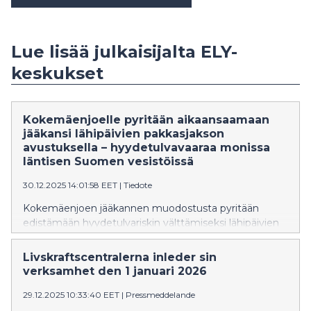
Lue lisää julkaisijalta ELY-
keskukset
Kokemäenjoelle pyritään aikaansaamaan
jääkansi lähipäivien pakkasjakson
avustuksella – hyydetulvavaaraa monissa
läntisen Suomen vesistöissä
30.12.2025 14:01:58 EET
|
Tiedote
Kokemäenjoen jääkannen muodostusta pyritään
edistämään hyydetulvariskin välttämiseksi lähipäivien
kovan pakkasjakson aikana vesistöalueen
säännösteltyjen järvien juoksutuksia supistamalla.
Livskraftscentralerna inleder sin
verksamhet den 1 januari 2026
29.12.2025 10:33:40 EET
|
Pressmeddelande