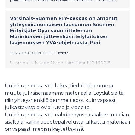
Varsinais-Suomen ELY-keskus on antanut
yhteysviranomaisen lausunnon Suomen
Erityisjäte Oy:n suunnitteleman
Marinkorven jätteenkäsittelylaitoksen
laajennuksen YVA-ohjelmasta, Pori
19.12.2025 09:00:00 EET
|
Tiedote
Suomen Erityisjäte Oy on toimittanut 10.10.2025
Varsinais-Suomen ELY-keskukselle
ympäristövaikutusten arviointiohjelman, joka koskee
Marinkorven jätteenkäsittelylaitoksen laajentamista.
Uutishuoneessa voit lukea tiedotteitamme ja
muuta julkaisemaamme materiaalia. Löydät sieltä
niin yhteyshenkilöidemme tiedot kuin vapaasti
julkaistavissa olevia kuvia ja videoita.
Uutishuoneessa voit nähdä myös sosiaalisen median
sisältöjä. Kaikki tiedotepalvelussa julkaistu materiaali
on vapaasti median käytettävissä.