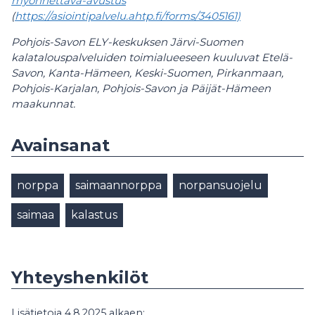
myonnettava-avustus
(
https://asiointipalvelu.ahtp.fi/forms/3405161)
Pohjois-Savon ELY-keskuksen Järvi-Suomen
kalatalouspalveluiden toimialueeseen kuuluvat Etelä-
Savon, Kanta-Hämeen, Keski-Suomen, Pirkanmaan,
Pohjois-Karjalan, Pohjois-Savon ja Päijät-Hämeen
maakunnat.
Avainsanat
norppa
saimaannorppa
norpansuojelu
saimaa
kalastus
Yhteyshenkilöt
Lisätietoja 4.8.2025 alkaen: