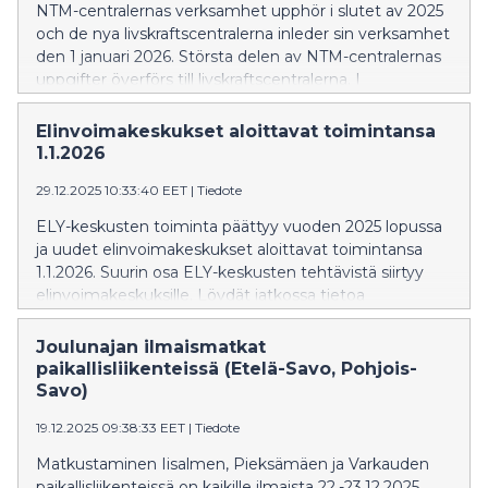
NTM-centralernas verksamhet upphör i slutet av 2025
och de nya livskraftscentralerna inleder sin verksamhet
den 1 januari 2026. Största delen av NTM-centralernas
uppgifter överförs till livskraftscentralerna. I
fortsättningen hittar du information om
livskraftscentralerna på adressen
Elinvoimakeskukset aloittavat toimintansa
www.elinvoimakeskus.fi.
1.1.2026
29.12.2025 10:33:40 EET
|
Tiedote
ELY-keskusten toiminta päättyy vuoden 2025 lopussa
ja uudet elinvoimakeskukset aloittavat toimintansa
1.1.2026. Suurin osa ELY-keskusten tehtävistä siirtyy
elinvoimakeskuksille. Löydät jatkossa tietoa
elinvoimakeskuksista osoitteesta
www.elinvoimakeskus.fi.
Joulunajan ilmaismatkat
paikallisliikenteissä (Etelä-Savo, Pohjois-
Savo)
19.12.2025 09:38:33 EET
|
Tiedote
Matkustaminen Iisalmen, Pieksämäen ja Varkauden
paikallisliikenteissä on kaikille ilmaista 22.-23.12.2025.