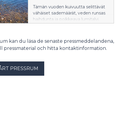
järviä 20–30 cm.
Tämän vuoden kuivuutta selittävät
vähäiset sademäärät, veden runsas
haihdunta ja poikkeava lumitalvi.
Ilmaston lämpeneminen lisää
kuivuudelle otollisia oloja myös
Suomessa.
srum kan du läsa de senaste pressmeddelandena,
till pressmaterial och hitta kontaktinformation.
ÅRT PRESSRUM