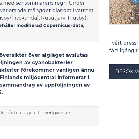
tvis med sensommarens regn. Under
 varierande mängder blandat i vattnet
Tusby/Träskända), Rusutjärvi (Tusby),
ehåller modifierad Copernicus-data,
I vårt pres
få tillgång 
översikter över algläget avslutas
ljningen av cyanobakterier
bakterier förekommer vanligen ännu
BESÖK V
Finlands miljöcentral informerar i
t sammandrag av uppföljningen av
5.
ki.fi måste du ge ditt medgivande