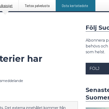
ulkaisijat
Tietoa palvelusta
Osta kertatiedote
Följ S
Abonnera p
behövs och 
som helst.
erier har
FÖLJ
ssmeddelande
Senast
Suomen
ätts. Det externa innehållet kommer från