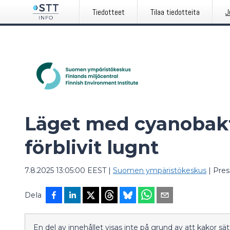
Tiedotteet
Tilaa tiedotteita
J
Läget med cyanobakt
förblivit lugnt
7.8.2025 13:05:00 EEST
|
Suomen ympäristökeskus
|
Pre
Dela
En del av innehållet visas inte på grund av att kakor s