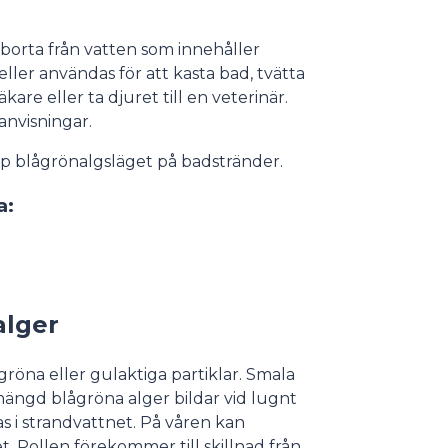
 borta från vatten som innehåller
ller användas för att kasta bad, tvätta
kare eller ta djuret till en veterinär.
anvisningar.
 blågrönalgsläget på badstränder.
a:
alger
röna eller gulaktiga partiklar. Smala
g mängd blågröna alger bildar vid lugnt
s i strandvattnet. På våren kan
et. Pollen förekommer till skillnad från