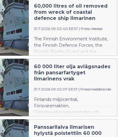
60,000 litres of oil removed
from wreck of coastal
defence ship Ilmarinen
31.7.2026 09:02:40 EEST
|
Press release
The Finnish Environment Institute,
the Finnish Defence Forces, the
Finnish Border Guard and the
Ministry of the Environment
announce: The Finnish Environment
60 000 liter olja avlägsnades
Institute and the Finnish Navy
från pansarfartyget
removed oil from the wreck of the
Ilmarinens vrak
coastal defence ship Ilmarinen
31.7.2026 09:02:07 EEST
|
Pressmeddelande
between 14 and 24 July 2026. In
addition, the Finnish Border Guard,
Finlands miljöcentral,
which was prepared for
Försvarsmakten,
environmental response operations,
Gränsbevakningsväsendet och
and the Diving Medical Center
miljöministeriet informerar: Finlands
participated in the operation. Over
miljöcentral och marinen avlägsnade
Panssarilaiva Ilmarisen
the course of two weeks,
olja från pansarfartyget Ilmarinens
hylystä poistettiin 60 000
approximately 60,000 litres of oil