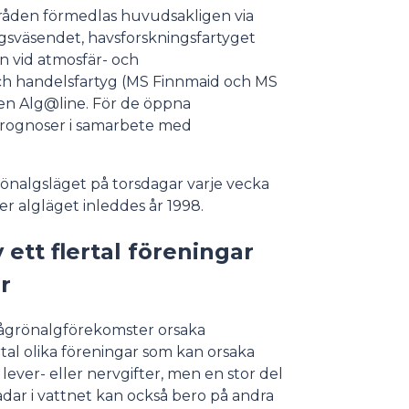
råden förmedlas huvudsakligen via
gsväsendet, havsforskningsfartyget
n vid atmosfär- och
och handelsfartyg (MS Finnmaid och MS
en Alg@line. För de öppna
prognoser i samarbete med
önalgsläget på torsdagar varje vecka
ver algläget inleddes år 1998.
tt flertal föreningar
ar
 blågrönalgförekomster orsaka
tal olika föreningar som kan orsaka
ver- eller nervgifter, men en stor del
ar i vattnet kan också bero på andra