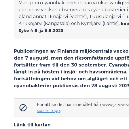
Mängden cyanobakterier i sjöarna ökar vanlig
början av veckan observerades cyanobakterier i
bland annat i Enäjärvi (Vichtis), Tuusulanjärvi (
Kirkkojärvi (Kangasala) och Kymijärvi (Lahtis).
Inn
Syke 4.8. ja 6.8.2025
Publiceringen av Finlands miljöcentrals vecko
den 7 augusti, men den riksomfattande uppfö
fortsätter fram till den 30 september. Cyano
långt in på hösten i insjö- och havsområdena. 
fortsättningen vid behov om algläget och et
cyanobakterier publiceras den 28 augusti 202
För att se det här innehållet från www.jarviwi
sidans topp
.
Länk till kartan