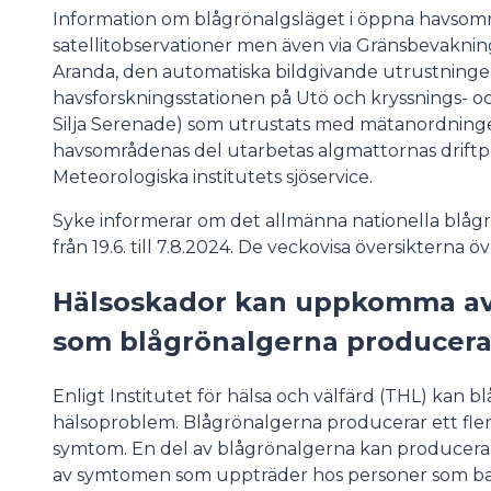
Information om blågrönalgsläget i öppna havsom
satellitobservationer men även via Gränsbevaknin
Aranda, den automatiska bildgivande utrustninge
havsforskningsstationen på Utö och kryssnings- 
Silja Serenade) som utrustats med mätanordning
havsområdenas del utarbetas algmattornas drift
Meteorologiska institutets sjöservice.
Syke informerar om det allmänna nationella blågr
från 19.6. till 7.8.2024. De veckovisa översikterna ö
Hälsoskador kan uppkomma av e
som blågrönalgerna producer
Enligt Institutet för hälsa och välfärd (THL) kan
hälsoproblem. Blågrönalgerna producerar ett fler
symtom. En del av blågrönalgerna kan producera le
av symtomen som uppträder hos personer som bad