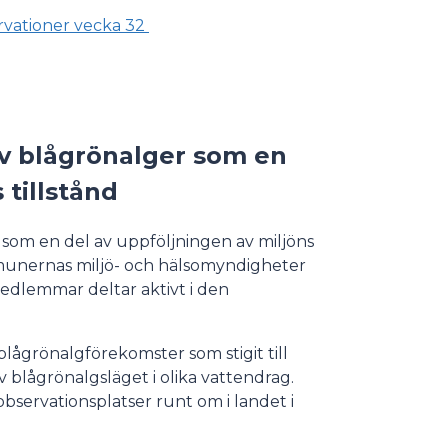
rvationer vecka 32
v blågrönalger som en
 tillstånd
om en del av uppföljningen av miljöns
munernas miljö- och hälsomyndigheter
medlemmar deltar aktivt i den
lågrönalgförekomster som stigit till
av blågrönalgsläget i olika vattendrag.
servationsplatser runt om i landet i