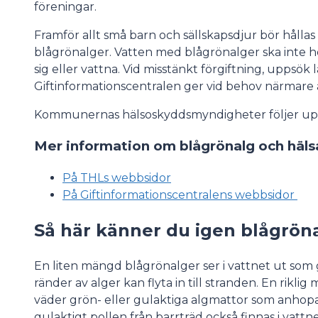
föreningar.
Framför allt små barn och sällskapsdjur bör hållas
blågrönalger. Vatten med blågrönalger ska inte he
sig eller vattna. Vid misstänkt förgiftning, uppsök lä
Giftinformationscentralen ger vid behov närmare 
Kommunernas hälsoskyddsmyndigheter följer upp
Mer information om blågrönalg och häls
På THLs webbsidor
På Giftinformationscentralens webbsidor
Så här känner du igen blågrön
En liten mängd blågrönalger ser i vattnet ut som g
ränder av alger kan flyta in till stranden. En rikli
väder grön- eller gulaktiga algmattor som anhopa
gulaktigt pollen från barrträd också finnas i vattn