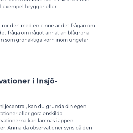
ll exempel bryggor eller
du rör den med en pinne är det frågan om
 det fråga om något annat än blågröna
 ytan som grönaktiga korn inom ungefär
tioner i Insjö-
 miljöcentral, kan du grunda din egen
ationer eller göra enskilda
ervationerna kan lämnas i appen
er. Anmälda observationer syns på den