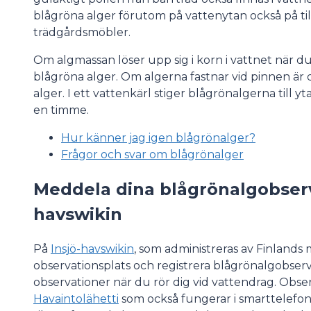
blågröna alger förutom på vattenytan också på ti
trädgårdsmöbler.
Om algmassan löser upp sig i korn i vattnet när 
blågröna alger. Om algerna fastnar vid pinnen är
alger. I ett vattenkärl stiger blågrönalgerna till
en timme.
Hur känner jag igen blågrönalger?
Frågor och svar om blågrönalger
Meddela dina blågrönalgobserva
havswikin
På
Insjö-havswikin
, som administreras av Finlands
observationsplats och registrera blågrönalgobserv
observationer när du rör dig vid vattendrag. Obs
Havaintolähetti
som också fungerar i smarttelefon