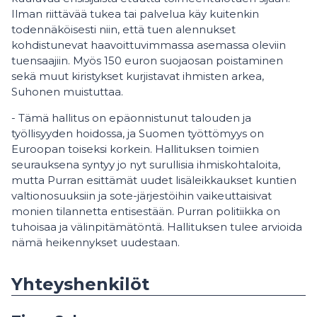
Ilman riittävää tukea tai palvelua käy kuitenkin
todennäköisesti niin, että tuen alennukset
kohdistunevat haavoittuvimmassa asemassa oleviin
tuensaajiin. Myös 150 euron suojaosan poistaminen
sekä muut kiristykset kurjistavat ihmisten arkea,
Suhonen muistuttaa.
- Tämä hallitus on epäonnistunut talouden ja
työllisyyden hoidossa, ja Suomen työttömyys on
Euroopan toiseksi korkein. Hallituksen toimien
seurauksena syntyy jo nyt surullisia ihmiskohtaloita,
mutta Purran esittämät uudet lisäleikkaukset kuntien
valtionosuuksiin ja sote-järjestöihin vaikeuttaisivat
monien tilannetta entisestään. Purran politiikka on
tuhoisaa ja välinpitämätöntä. Hallituksen tulee arvioida
nämä heikennykset uudestaan.
Yhteyshenkilöt