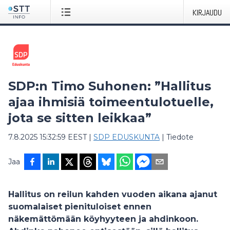
KIRJAUDU
SDP:n Timo Suhonen: ”Hallitus
ajaa ihmisiä toimeentulotuelle,
jota se sitten leikkaa”
7.8.2025 15:32:59 EEST
|
SDP EDUSKUNTA
|
Tiedote
Jaa
Hallitus on reilun kahden vuoden aikana ajanut
suomalaiset pienituloiset ennen
näkemättömään köyhyyteen ja ahdinkoon.