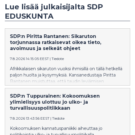
Lue lisää julkaisijalta SDP
EDUSKUNTA
SDP:n Piritta Rantanen: Sikaruton
torjunnassa ratkaisevat oikea tieto,
avoimuus ja selkeät ohjeet
7.8.2026 14:15:05 EEST
|
Tiedote
Afrikkalaisen sikaruton vuoksi ihmisillä on tällä hetkellä
paljon huolta ja kysymyksiä. Kansanedustaja Piritta
Rantanen muistuttaa, että taudin leviämisen
estäminen onnistuu vain, jos ihmisillä on käytössään
oikeaa ja ajantasaista tietoa sekä selkeät
SDP:n Tuppurainen: Kokoomuksen
toimintaohjeet.
ylimielisyys ulottuu jo ulko- ja
turvallisuuspolitiikkaan
7.8.2026 13:43:56 EEST
|
Tiedote
Kokoomuksen kannatuspaniikki aiheuttaa jo
politikointia ulko- ja turvallisuuspolitiikalla.