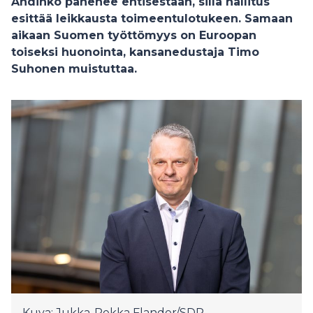
Ahdinko pahenee entisestään, sillä hallitus
esittää leikkausta toimeentulotukeen. Samaan
aikaan Suomen työttömyys on Euroopan
toiseksi huonointa, kansanedustaja Timo
Suhonen muistuttaa.
Kuva: Jukka-Pekka Flander/SDP