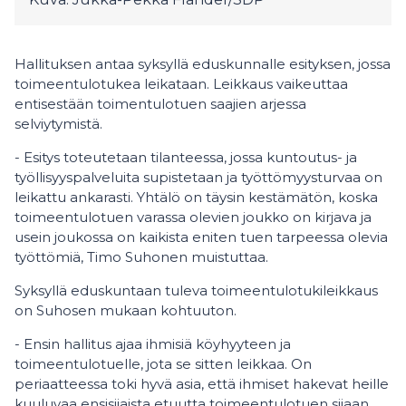
Hallituksen antaa syksyllä eduskunnalle esityksen, jossa
toimeentulotukea leikataan. Leikkaus vaikeuttaa
entisestään toimentulotuen saajien arjessa
selviytymistä.
- Esitys toteutetaan tilanteessa, jossa kuntoutus- ja
työllisyyspalveluita supistetaan ja työttömyysturvaa on
leikattu ankarasti. Yhtälö on täysin kestämätön, koska
toimeentulotuen varassa olevien joukko on kirjava ja
usein joukossa on kaikista eniten tuen tarpeessa olevia
työttömiä, Timo Suhonen muistuttaa.
Syksyllä eduskuntaan tuleva toimeentulotukileikkaus
on Suhosen mukaan kohtuuton.
- Ensin hallitus ajaa ihmisiä köyhyyteen ja
toimeentulotuelle, jota se sitten leikkaa. On
periaatteessa toki hyvä asia, että ihmiset hakevat heille
kuuluvaa ensisijaista etuutta toimeentulotuen sijaan.