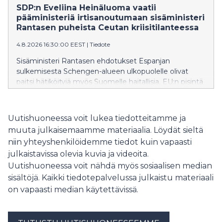
Räsänen toteaa.
SDP:n Eveliina Heinäluoma vaatii
pääministeriä irtisanoutumaan sisäministeri
Rantasen puheista Ceutan kriisitilanteessa
4.8.2026 16:30:00 EEST
|
Tiedote
Sisäministeri Rantasen ehdotukset Espanjan
sulkemisesta Schengen-alueen ulkopuolelle olivat
paitsi hätiköityjä myös Suomelle haitallisia. EU:n pisintä
itärajaa vartioivalle Suomelle on erityisen tärkeää
säilyttää muiden EU-maiden tuki ja ymmärrys
rajaturvallisuuden vaikeissa oloissa.
Uutishuoneessa voit lukea tiedotteitamme ja
muuta julkaisemaamme materiaalia. Löydät sieltä
niin yhteyshenkilöidemme tiedot kuin vapaasti
julkaistavissa olevia kuvia ja videoita.
Uutishuoneessa voit nähdä myös sosiaalisen median
sisältöjä. Kaikki tiedotepalvelussa julkaistu materiaali
on vapaasti median käytettävissä.