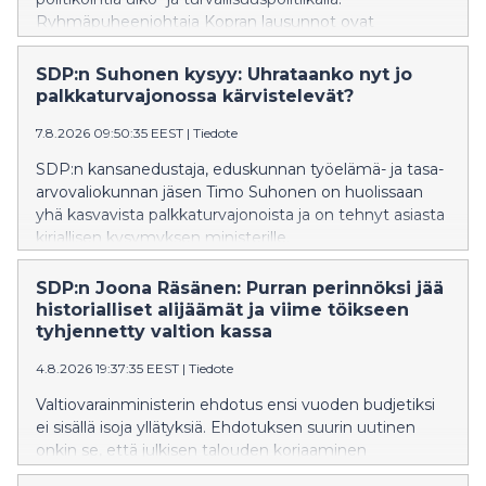
Ryhmäpuheenjohtaja Kopran lausunnot ovat
oppikirjaesimerkki siitä, miten kokoomuksen
ulkopoliittinen värisuora aiheuttaa vauhtisokeutta, joka
SDP:n Suhonen kysyy: Uhrataanko nyt jo
heikentää Suomen turvallisuutta, SDP:n Tuppurainen
palkkaturvajonossa kärvistelevät?
sanoo.
7.8.2026 09:50:35 EEST
|
Tiedote
SDP:n kansanedustaja, eduskunnan työelämä- ja tasa-
arvovaliokunnan jäsen Timo Suhonen on huolissaan
yhä kasvavista palkkaturvajonoista ja on tehnyt asiasta
kirjallisen kysymyksen ministerille.
SDP:n Joona Räsänen: Purran perinnöksi jää
historialliset alijäämät ja viime töikseen
tyhjennetty valtion kassa
4.8.2026 19:37:35 EEST
|
Tiedote
Valtiovarainministerin ehdotus ensi vuoden budjetiksi
ei sisällä isoja yllätyksiä. Ehdotuksen suurin uutinen
onkin se, että julkisen talouden korjaaminen
työnnetään seuraavan hallituksen syliin, SDP:n Joona