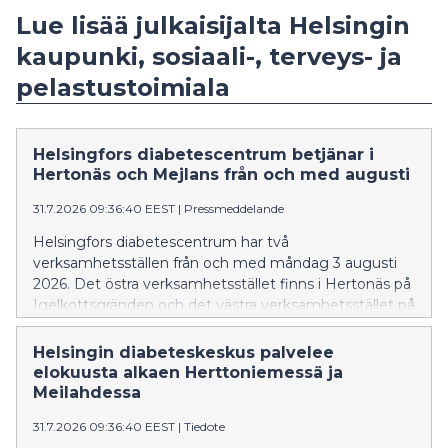
Lue lisää julkaisijalta Helsingin
kaupunki, sosiaali-, terveys- ja
pelastustoimiala
Helsingfors diabetescentrum betjänar i
Hertonäs och Mejlans från och med augusti
31.7.2026 09:36:40 EEST
|
Pressmeddelande
Helsingfors diabetescentrum har två
verksamhetsställen från och med måndag 3 augusti
2026. Det östra verksamhetsstället finns i Hertonäs på
Igelkottsgränden och det västra verksamhetsstället på
Paciusgatan i Mejlans. Verksamheten i Fiskehamnen
och Nordsjö har upphört.
Helsingin diabeteskeskus palvelee
elokuusta alkaen Herttoniemessä ja
Meilahdessa
31.7.2026 09:36:40 EEST
|
Tiedote