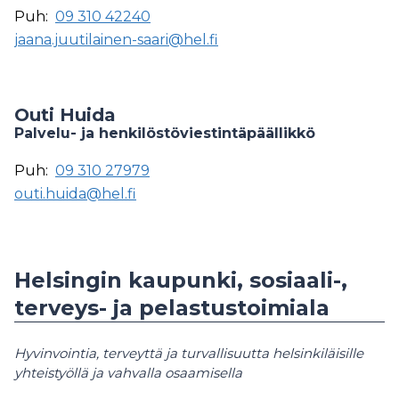
Puh:
09 310 42240
jaana.juutilainen-saari@hel.fi
Outi Huida
Palvelu- ja henkilöstöviestintäpäällikkö
Puh:
09 310 27979
outi.huida@hel.fi
Helsingin kaupunki, sosiaali-,
terveys- ja pelastustoimiala
Hyvinvointia, terveyttä ja turvallisuutta helsinkiläisille
yhteistyöllä ja vahvalla osaamisella