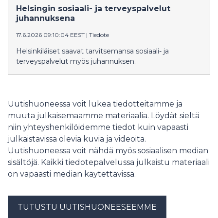
Helsingin sosiaali- ja terveyspalvelut
juhannuksena
17.6.2026 09:10:04 EEST
|
Tiedote
Helsinkiläiset saavat tarvitsemansa sosiaali- ja
terveyspalvelut myös juhannuksen.
Uutishuoneessa voit lukea tiedotteitamme ja
muuta julkaisemaamme materiaalia. Löydät sieltä
niin yhteyshenkilöidemme tiedot kuin vapaasti
julkaistavissa olevia kuvia ja videoita.
Uutishuoneessa voit nähdä myös sosiaalisen median
sisältöjä. Kaikki tiedotepalvelussa julkaistu materiaali
on vapaasti median käytettävissä.
TUTUSTU UUTISHUONEESEEMME