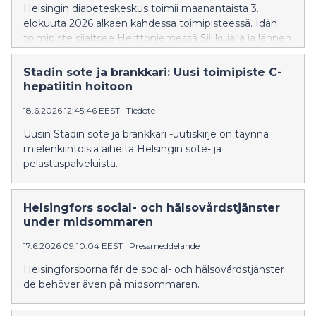
Helsingin diabeteskeskus toimii maanantaista 3.
elokuuta 2026 alkaen kahdessa toimipisteessä. Idän
toimipiste sijaitsee Herttoniemessä Siilikujalla ja lännen
toimipiste Meilahdessa Paciuksenkadulla. Toiminta
Kalasataman ja Vuosaaren toimipisteissä on päättynyt.
Stadin sote ja brankkari: Uusi toimipiste C-
hepatiitin hoitoon
18.6.2026 12:45:46 EEST
|
Tiedote
Uusin Stadin sote ja brankkari -uutiskirje on täynnä
mielenkiintoisia aiheita Helsingin sote- ja
pelastuspalveluista.
Helsingfors social- och hälsovårdstjänster
under midsommaren
17.6.2026 09:10:04 EEST
|
Pressmeddelande
Helsingforsborna får de social- och hälsovårdstjänster
de behöver även på midsommaren.