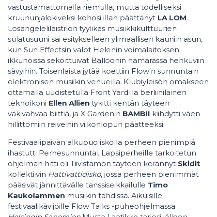
vastustamattomalla riemulla, mutta todelliseksi
kruununjalokiveksi kohosi illan päättänyt
LA
LOM
.
Losangelelilaistrion tyylikäs musiikkikulttuurien
sulatusuuni sai esitykselleen ylimaallisen kauniin asun,
kun Sun Effectsin valot Helenin voimalaitoksen
ikkunoissa sekoittuivat Balloonin hämärässä hehkuviin
sävyihin. Toisenlaista jytää koettiin Flow’n sunnuntain
elektronisen musiikin venueilla. Klubiyleisön omakseen
ottamalla uudistetulla Front Yardilla berliiniläinen
teknoikoni
Ellen
Allien
tykitti kentän täyteen
väkivahvaa biittiä, ja X Gardenin
BAMBII
kiihdytti väen
hillittömiin reiveihin viikonlopun päätteeksi.
Festivaalipäivän alkupuoliskolla perheen pienimpiä
ihastutti Perhesunnuntai. Lapsiperheille tarkoitetun
ohjelman hitti oli Tiivistämön täyteen kerännyt
Skidit
-
kollektiivin
Hattivattidisko
, jossa perheen pienimmät
pääsivät jännittävälle tanssiseikkailulle
Timo
Kaukolammen
musiikin tahdissa. Aikuisille
festivaalikävijöille Flow Talks -puheohjelmassa
Helsingin
Sanomien
Musta Laatikko tarjosi jälleen