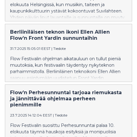
elokuuta Helsingissä, kun musiikin, taiteen ja
kaupunkikulttuurin ystävät kokoontuvat Suvilahteen.
Yhden päivän liput lauantaille ja sunnuntaille on myyty
loppuun, mutta kahden päivän lippuja perjantai-
lauantaille ja lauantai-sunnuntaille sekä kolmen päivän
Berliiniläisen teknon ikoni Ellen Allien
lippuja on edelleen saatavilla.
Flow’n Front Yardin sunnuntaihin
31.7.2025 15:05:01 EEST
|
Tiedote
Flow Festivalin ohjelman aikatauluun on tullut pieniä
muutoksia, kun festivaalin täydentyy nykyteknon
parhaimmistolla. Berliiniläinen teknoikoni Ellen Allien
saapuu esiintymään uudistetun Front Yardin
sunnuntaihin. Muita lisäyksiä ovat Front Yardin
perjantaihin saapuva, englantilaiseen bassomusiikkiin
Flow’n Perhesunnuntai tarjoaa riemukasta
erikoistunut Mary Young ja X Gardenin sunnuntaissa
ja jännittävää ohjelmaa perheen
esiintyvä, nousujohteessa oleva kööpenhaminalainen
pienimmille
elektropop-duo Fame Hunter.
23.7.2025 14:12:04 EEST
|
Tiedote
Flow Festivalin suosittu Perhesunnuntai palaa 10.
elokuuta täynnä hauskoja esityksiä ja monipuolisia