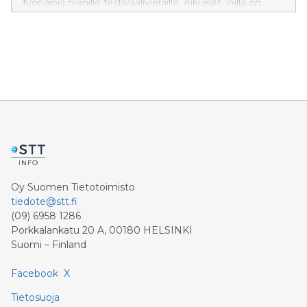
työpajoja pienille festivaalivieraille. Aikuiset, joilla on
Flow’n sunnuntain sisältävä lippu, voivat tuoda
mukanaan 12 vuotiaat ja sitä nuoremmat lapsensa
nauttimaan festivaalitunnelmasta maksutta klo 13–17
välisenä aikana.
Oy Suomen Tietotoimisto
tiedote@stt.fi
(09) 6958 1286
Porkkalankatu 20 A, 00180 HELSINKI
Suomi – Finland
Facebook
X
Tietosuoja