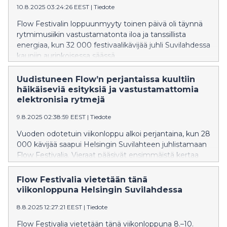
10.8.2025 03:24:26 EEST
|
Tiedote
Flow Festivalin loppuunmyyty toinen päivä oli täynnä
rytmimusiikin vastustamatonta iloa ja tanssillista
energiaa, kun 32 000 festivaalikävijää juhli Suvilahdessa
kauniin aurinkoisessa säässä.
Uudistuneen Flow’n perjantaissa kuultiin
häikäiseviä esityksiä ja vastustamattomia
elektronisia rytmejä
9.8.2025 02:38:59 EEST
|
Tiedote
Vuoden odotetuin viikonloppu alkoi perjantaina, kun 28
000 kävijää saapui Helsingin Suvilahteen juhlistamaan
Flow Festivalia. Vieraat pääsivät ensimmäistä kertaa
Hanasaareen laajentuneelle festivaalille, jossa koettiin
huumaavia tähtihetkiä, elektronisen musiikin huippuja
Flow Festivalia vietetään tänä
ja ikonisia esityksiä.
viikonloppuna Helsingin Suvilahdessa
8.8.2025 12:27:21 EEST
|
Tiedote
Flow Festivalia vietetään tänä viikonloppuna 8.–10.