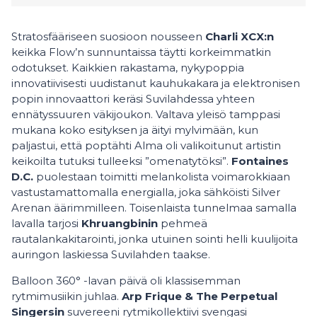
Stratosfääriseen suosioon nousseen
Charli XCX:n
keikka Flow’n sunnuntaissa täytti korkeimmatkin
odotukset. Kaikkien rakastama, nykypoppia
innovatiivisesti uudistanut kauhukakara ja elektronisen
popin innovaattori keräsi Suvilahdessa yhteen
ennätyssuuren väkijoukon. Valtava yleisö tamppasi
mukana koko esityksen ja äityi mylvimään, kun
paljastui, että poptähti Alma oli valikoitunut artistin
keikoilta tutuksi tulleeksi ”omenatytöksi”.
Fontaines
D.C.
puolestaan toimitti melankolista voimarokkiaan
vastustamattomalla energialla, joka sähköisti Silver
Arenan äärimmilleen. Toisenlaista tunnelmaa samalla
lavalla tarjosi
Khruangbinin
pehmeä
rautalankakitarointi, jonka utuinen sointi helli kuulijoita
auringon laskiessa Suvilahden taakse.
Balloon 360° -lavan päivä oli klassisemman
rytmimusiikin juhlaa.
Arp
Frique & The Perpetual
Singersin
suvereeni rytmikollektiivi svengasi