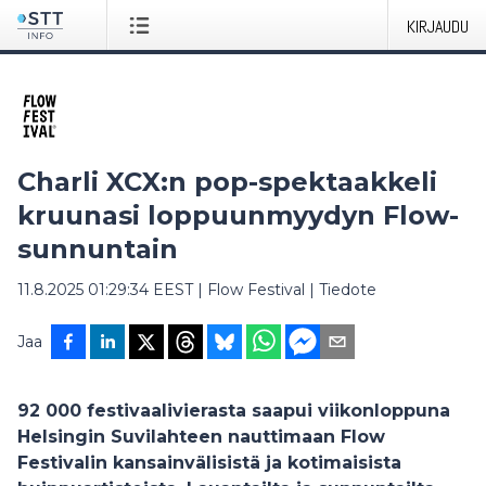
KIRJAUDU
Charli XCX:n pop-spektaakkeli
kruunasi loppuunmyydyn Flow-
sunnuntain
11.8.2025 01:29:34 EEST
|
Flow Festival
|
Tiedote
Jaa
92 000 festivaalivierasta saapui viikonloppuna
Helsingin Suvilahteen nauttimaan Flow
Festivalin kansainvälisistä ja kotimaisista