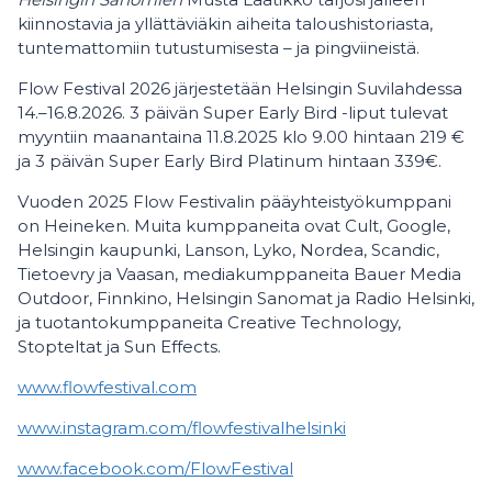
kiinnostavia ja yllättäviäkin aiheita taloushistoriasta,
tuntemattomiin tutustumisesta – ja pingviineistä.
Flow Festival 2026 järjestetään Helsingin Suvilahdessa
14.–16.8.2026. 3 päivän Super Early Bird -liput tulevat
myyntiin maanantaina 11.8.2025 klo 9.00 hintaan 219 €
ja 3 päivän Super Early Bird Platinum hintaan 339€.
Vuoden 2025 Flow Festivalin pääyhteistyökumppani
on Heineken. Muita kumppaneita ovat Cult, Google,
Helsingin kaupunki, Lanson, Lyko, Nordea, Scandic,
Tietoevry ja Vaasan, mediakumppaneita Bauer Media
Outdoor, Finnkino, Helsingin Sanomat ja Radio Helsinki,
ja tuotantokumppaneita Creative Technology,
Stopteltat ja Sun Effects.
www.flowfestival.com
www.instagram.com/flowfestivalhelsinki
www.facebook.com/FlowFestival