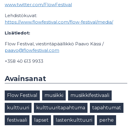
www.twitter.com/FlowFestival
Lehdistökuvat:
https://www.flowfestival.com/flow-festival/media/
Lisätiedot:
Flow Festival, viestintäpäällikkö Paavo Kässi /
paavo@flowfestival.com
+358 40 613 9933
Avainsanat
Flow Festival
musiikki
musiikkifestivaali
kulttuuri
kulttuuritapahtuma
tapahtumat
festivaali
lapset
lastenkulttuuri
perhe