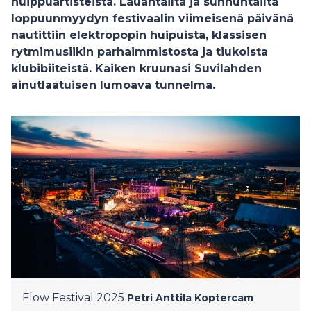
huippuartisteista. Lauantailta ja sunnuntailta
loppuunmyydyn festivaalin viimeisenä päivänä
nautittiin elektropopin huipuista, klassisen
rytmimusiikin parhaimmistosta ja tiukoista
klubibiiteistä. Kaiken kruunasi Suvilahden
ainutlaatuisen lumoava tunnelma.
Flow Festival 2025
Petri Anttila Koptercam