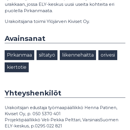
urakkaan, jossa ELY-keskus uusii useita kohteita eri
puolella Pirkanmaata.
Urakoitsijana toimii Ylöjärven Kiviset Oy.
Avainsanat
Pirkanmaa
siltatyö
liikennehaitta
orivesi
kiertotie
Yhteyshenkilöt
Urakoitsijan edustaja työmaapäällikkö Henna Patinen,
Kiviset Oy, p. 050 5370 401
Projektipäällikkö Veli-Pekka Pelttari, VarsinaisSuomen
ELY-keskus, p.0295 022 821