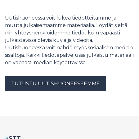
arviointiohjelmasta. Lähialueelle suunniteltujen muiden
tuulivoimahankkeiden vuoksi yhteisvaikutusten
arvioinnin tarve korostuu hankkeessa.
Uutishuoneessa voit lukea tiedotteitamme ja
muuta julkaisemaamme materiaalia. Löydät sieltä
niin yhteyshenkilöidemme tiedot kuin vapaasti
julkaistavissa olevia kuvia ja videoita.
Uutishuoneessa voit nähdä myös sosiaalisen median
sisältöjä. Kaikki tiedotepalvelussa julkaistu materiaali
on vapaasti median käytettävissä.
TUTUSTU UUTISHUONEESEEMME