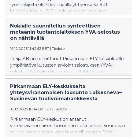
työnhakijoita oli Pirkanmaalla yhteensä 32 901
henkilöä, joka oli 950 henkilöä enemmän kuin
lokakuussa. Viime vuoden marraskuuhun verrattuna
nousua oli lähes 3 937 henkilöä. Pirkanmaan
Nokialle suunnitellun synteettisen
työttömyysaste oli 12,4 prosenttia. Uusia avoimia
metaanin tuotantolaitoksen YVA-selostus
työpaikkoja oli marraskuussa 2 091 kappaletta, joka on
on nähtävillä
56 kappaletta vähemmän kuin vuosi sitten samaan
19.12.2025 11:42:52 EET
|
Tiedote
aikaan.
Freija AB on toimittanut Pirkanmaan ELY-keskukselle
ympäristövaikutusten arviointiselostuksen (YVA-
selostus) Nokialle suunnitellusta Synteettisen
metaanin tuotantolaitoksesta. Arviointiselostus on
nähtävillä 2.2.2026 asti.
Pirkanmaan ELY-keskukselta
yhteysviranomaisen lausunto Luikesneva–
Susinevan tuulivoimahankkeesta
18.12.2025 10:14:08 EET
|
Tiedote
Pirkanmaan ELY-keskus on antanut
yhteysviranomaisen lausunnon Luikesneva–Susinevan
tuulivoimahankkeen ympäristövaikutusten (YVA)