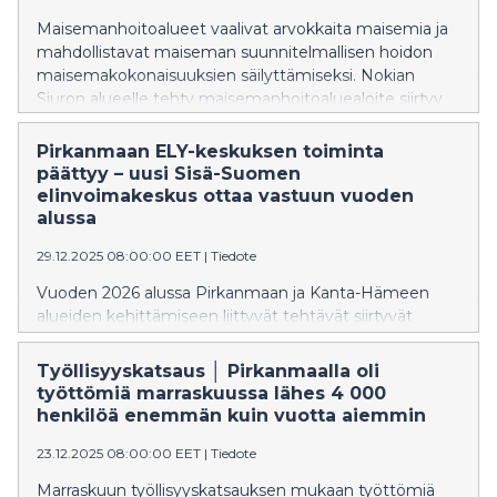
Maisemanhoitoalueet vaalivat arvokkaita maisemia ja
mahdollistavat maiseman suunnitelmallisen hoidon
maisemakokonaisuuksien säilyttämiseksi. Nokian
Siuron alueelle tehty maisemanhoitoaluealoite siirtyy
Lupa- ja valvontaviraston käsittelyyn vuodenvaihteen
jälkeen.
Pirkanmaan ELY-keskuksen toiminta
päättyy – uusi Sisä-Suomen
elinvoimakeskus ottaa vastuun vuoden
alussa
29.12.2025 08:00:00 EET
|
Tiedote
Vuoden 2026 alussa Pirkanmaan ja Kanta-Hämeen
alueiden kehittämiseen liittyvät tehtävät siirtyvät
uudelle Sisä-Suomen elinvoimakeskukselle. Se vastaa
laajasti muun muassa elinkeinojen, osaamisen,
Työllisyyskatsaus │ Pirkanmaalla oli
maahanmuuton ja kotoutumisen, maatalouden ja
työttömiä marraskuussa lähes 4 000
maaseudun kehittämisen, liikenteen ja tienpidon sekä
henkilöä enemmän kuin vuotta aiemmin
luonnon monimuotoisuuden tehtävistä.
23.12.2025 08:00:00 EET
|
Tiedote
Marraskuun työllisyyskatsauksen mukaan työttömiä