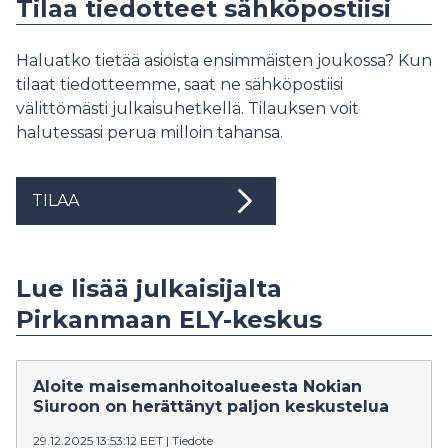
Tilaa tiedotteet sähköpostiisi
Haluatko tietää asioista ensimmäisten joukossa? Kun
tilaat tiedotteemme, saat ne sähköpostiisi
välittömästi julkaisuhetkellä. Tilauksen voit
halutessasi perua milloin tahansa.
TILAA
Lue lisää julkaisijalta
Pirkanmaan ELY-keskus
Aloite maisemanhoitoalueesta Nokian
Siuroon on herättänyt paljon keskustelua
29.12.2025 13:53:12 EET
|
Tiedote