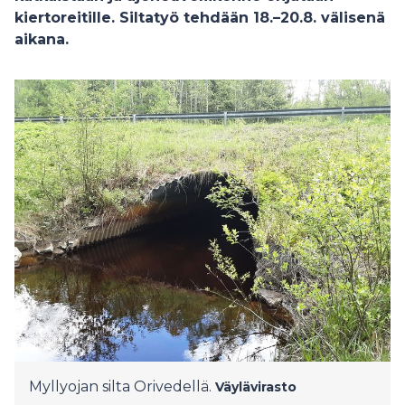
kiertoreitille. Siltatyö tehdään 18.–20.8. välisenä
aikana.
Myllyojan silta Orivedellä.
Väylävirasto