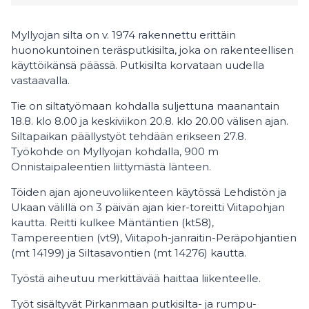
Myllyojan silta on v. 1974 rakennettu erittäin
huonokuntoinen teräsputkisilta, joka on rakenteellisen
käyttöikänsä päässä. Putkisilta korvataan uudella
vastaavalla.
Tie on siltatyömaan kohdalla suljettuna maanantain
18.8. klo 8.00 ja keskiviikon 20.8. klo 20.00 välisen ajan.
Siltapaikan päällystyöt tehdään erikseen 27.8.
Työkohde on Myllyojan kohdalla, 900 m
Onnistaipaleentien liittymästä länteen.
Töiden ajan ajoneuvoliikenteen käytössä Lehdistön ja
Ukaan välillä on 3 päivän ajan kier-toreitti Viitapohjan
kautta. Reitti kulkee Mäntäntien (kt58),
Tampereentien (vt9), Viitapoh-janraitin-Peräpohjantien
(mt 14199) ja Siltasavontien (mt 14276) kautta.
Työstä aiheutuu merkittävää haittaa liikenteelle.
Työt sisältyvät Pirkanmaan putkisilta- ja rumpu-