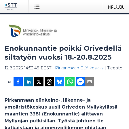
KIRJAUDU
Enokunnantie poikki Orivedellä
siltatyön vuoksi 18.-20.8.2025
12.8.2025 14:53:49 EEST
|
Pirkanmaan ELY-keskus
|
Tiedote
Jaa
Pirkanmaan elinkeino-, liikenne- ja
ympäristökeskus uusii Oriveden Myllykylässä
maantien 3381 (Enokunnantie) alittavan
Myllyojan putkisillan. Työstä johtuen tie
katkaistaan ja ajoneuvoliikenne ohjataan