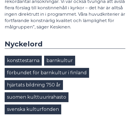
rekordantal ansökningar. Vi var också tvungna att avslå
flera förslag till konstinnehåll i kyrkor – det här är alltså
ingen direktrutt in i programmet. Våra huvudkriterier är
fortfarande konstnärlig kvalitet och lämplighet för
målgruppen”, säger Keskinen.
Nyckelord
konsttestarna
barnkultur
förbundet för barnkultur i finland
hjärtats bildning 750 år
suomen kulttuurirahasto
svenska kulturfonden