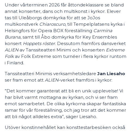
Under vårterminen 2026 får åttondeklassare se bland
annat konserter, dans och multikonst i kyrkor. Elever
tas till Uleåborgs domkyrka för att se JoJos
multikonstverk
Chiaroscuro
, till Tempelplatsens kyrka i
Helsingfors för Opera BOX föreställning
Carmina
Burana
, samt till Åbo domkyrka för Key Ensembles
konsert
Hoppets röster
. Dessutom framförs dansverket
ALIEN
av Tanssiteatteri Minimi och konserten
Extreme
Folk
av Folk Extreme som turnéer i flera kyrkor runtom
i Finland.
Tanssiteatteri Minimis verksamhetsledare
Jan Liesaho
ser fram emot att
ALIEN
-verket framförs i kyrkor:
”Det kommer garanterat att bli en unik upplevelse! Vi
har blivit varmt mottagna av kyrkan, och vi ser fram
emot samarbetet. De olika kyrkorna skapar fantastiska
ramar för vår föreställning, och jag tror att det kommer
att bli något alldeles extra”, säger Liesaho.
Utöver konstinnehållet kan konsttestarbesöken också