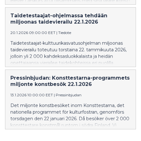
elever i årskurs åtta tillsammans med sina lärare konst-
och kulturmål runtom i Södra Finland.
Taidetestaajat-ohjelmassa tehdään
miljoonas taidevierailu 22.1.2026
20.1.2026 09:00:00 EET
|
Tiedote
Taidetestaajat-kulttuurikasvatusohjelman miljoonas
taidevierailu toteutuu torstaina 22. tammikuuta 2026,
jolloin yli 2 000 kahdeksasluokkalaista ja heidän
opettajaansa vierailee taidekohteissa eri puolilla
eteläistä Suomea.
Pressinbjudan: Konsttestarna-programmets
miljonte konstbesök 22.1.2026
13.1.2026 10:00:00 EET
|
Pressinbjudan
Det miljonte konstbesöket inom Konsttestarna, det
nationella programmet för kulturfostran, genomförs
torsdagen den 22 januari 2026. Då besöker över 2 000
konsttestare konstmål runtom i södra Finland. Vi
bjuder in medierepresentanter att följa med och
konsttesta!