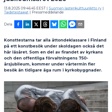
13.8.2025 09:46:45 EEST
|
Suomen lastenkulttuuriliitto ry
|
Taidetestaajat
|
Pressmeddelande
Dela
Konsttestarna tar alla åttondeklassare i Finland
på ett konstbesök under skoldagen också det
här läsåret. Som en del av firandet av kyrkans
och den offentliga förvaltningens 750-
årsjubileum, kommer under vårtermin fler
besök än tidigare äga rum i kyrkobyggnader.