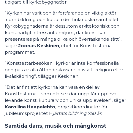
tidigare till kyrkobyggnader.
”Kyrkan har varit och är fortfarande en viktig aktör
inom bildning och kultur i det finländska samhället.
Kyrkobyggnaderna är dessutom arkitektoniskt och
konstnärligt intressanta miljöer, där konst kan
presenteras på många olika och överraskande sätt”,
säger
Joonas Keskinen
, chef för Konsttestarna-
programmet.
”Konsttestarbesöken i kyrkor är inte konfessionella
och passar alla åttondeklassare, oavsett religion eller
livsåskådning”, tillägger Keskinen.
”Det är fint att kyrkorna kan vara en del av
Konsttestarna – som platser där unga får uppleva
levande konst, kulturarv och unika upplevelser”, säger
Karoliina Haapalehto
, projektkoordinator för
jubileumsprojektet H
järtats bildning 750 år
.
Samtida dans, musik och mångkonst