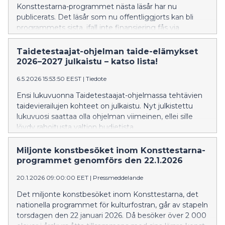
Konsttestarna-programmet nästa läsår har nu
publicerats. Det läsår som nu offentliggjorts kan bli
programmets sista, ifall inte finansiering fås via
statsbudgeten.
Taidetestaajat-ohjelman taide-elämykset
2026–2027 julkaistu – katso lista!
6.5.2026 15:53:50 EEST
|
Tiedote
Ensi lukuvuonna Taidetestaajat-ohjelmassa tehtävien
taidevierailujen kohteet on julkaistu. Nyt julkistettu
lukuvuosi saattaa olla ohjelman viimeinen, ellei sille
löydy rahoitusta valtion budjetista.
Miljonte konstbesöket inom Konsttestarna-
programmet genomförs den 22.1.2026
20.1.2026 09:00:00 EET
|
Pressmeddelande
Det miljonte konstbesöket inom Konsttestarna, det
nationella programmet för kulturfostran, går av stapeln
torsdagen den 22 januari 2026. Då besöker över 2 000