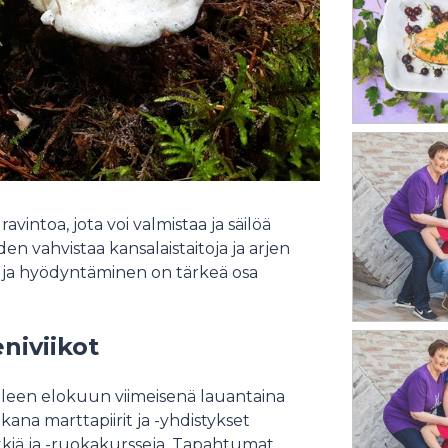
ravintoa, jota voi valmistaa ja säilöä
en vahvistaa kansalaistaitoja ja arjen
 ja hyödyntäminen on tärkeä osa
eniviikot
älleen elokuun viimeisenä lauantaina
ikana marttapiirit ja -yhdistykset
retkiä ja -ruokakursseja. Tapahtumat