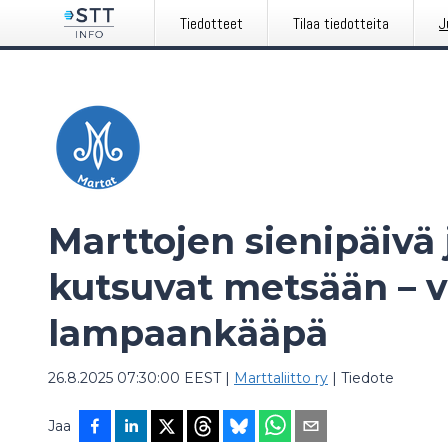
Tiedotteet
Tilaa tiedotteita
J
Marttojen sienipäivä j
kutsuvat metsään – v
lampaankääpä
26.8.2025 07:30:00 EEST
|
Marttaliitto ry
|
Tiedote
Jaa