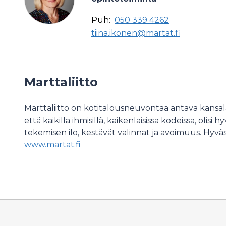
Puh:
050 339 4262
tiina.ikonen@martat.fi
Marttaliitto
Marttaliitto on kotitalousneuvontaa antava kansala
että kaikilla ihmisillä, kaikenlaisissa kodeissa, olis
tekemisen ilo, kestävät valinnat ja avoimuus. Hyvä
www.martat.fi