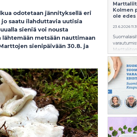
Marttali
Kolmen p
kua odotetaan jännityksellä eri
ole edes 
jo saatu ilahduttavia uutisia
23.6.2026 11:
uualla sieniä voi nousta
Suomalaisi
ia lähtemään metsään nauttimaan
varautumist
Marttojen sienipäivään 30.8. ja
Marttaliit
kriisinkest
pöydässä, r
ihmiseltä ta