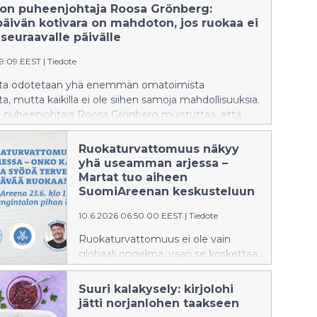
iton puheenjohtaja Roosa Grönberg:
äivän kotivara on mahdoton, jos ruokaa ei
seuraavalle päivälle
39:09 EEST
|
Tiedote
lta odotetaan yhä enemmän omatoimista
a, mutta kaikilla ei ole siihen samoja mahdollisuuksia.
on puheenjohtaja Roosa Grönberg muistuttaa, että
ävyys rakentuu tavallisessa arjessa: siinä, onko ruokaa
iittävätkö rahat kuukauden loppuun ja löytyykö
Ruokaturvattomuus näkyy
itoja huolehtia kodista, taloudesta ja itsestään.
yhä useamman arjessa –
Martat tuo aiheen
SuomiAreenan keskusteluun
10.6.2026 06:50:00 EEST
|
Tiedote
Ruokaturvattomuus ei ole vain
globaali ongelma, vaan se koskettaa
yhä useampia Suomessa. Martat
nostaa aiheen esiin SuomiAreenassa
Suuri kalakysely: kirjolohi
tiistaina 23.6.2026 järjestettävässä
jätti norjanlohen taakseen
paneelikeskustelussa, jossa