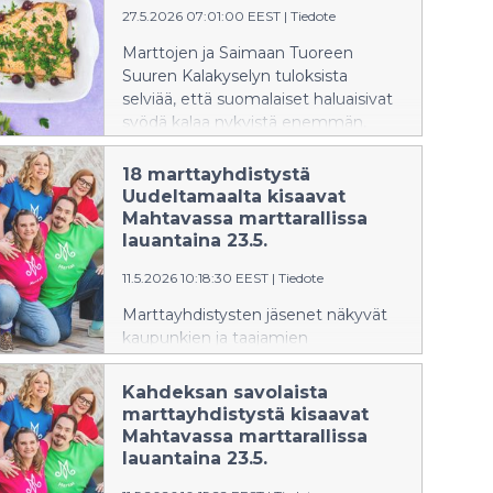
tarkastellaan, miten kaikilla olisi
27.5.2026 07:01:00 EEST
|
Tiedote
mahdollisuus syödä terveyttä
Marttojen ja Saimaan Tuoreen
edistävää ruokaa taloudellisesti
Suuren Kalakyselyn tuloksista
tiukkoina aikoina.
selviää, että suomalaiset haluaisivat
syödä kalaa nykyistä enemmän,
mutta erityisesti nuoret kokevat
kalan valmistamisen vaivalloiseksi.
18 marttayhdistystä
Helppojen ruokaohjeiden, edullisten
Uudeltamaalta kisaavat
vaihtoehtojen ja käyttövalmiiden
Mahtavassa marttarallissa
tuotteiden uskotaan lisäävän kalan
lauantaina 23.5.
käyttöä arjessa.
11.5.2026 10:18:30 EEST
|
Tiedote
Marttayhdistysten jäsenet näkyvät
kaupunkien ja taajamien
keskustoissa lauantaina 23.
toukokuuta, kun käynnissä on
Kahdeksan savolaista
Mahtava marttaralli. Leikkimielisessä
marttayhdistystä kisaavat
kisassa marttajoukkueet suorittavat
Mahtavassa marttarallissa
erilaisia marttamaisia tehtäviä.
lauantaina 23.5.
Tehtävät lähetetään joukkueille