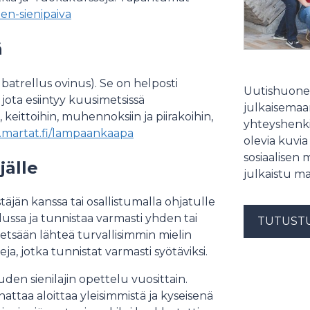
en-sienipaiva
pä
atrellus ovinus). Se on helposti
Uutishuonee
jota esiintyy kuusimetsissä
julkaisemaam
keittoihin, muhennoksiin ja piirakoihin,
yhteyshenki
martat.fi/lampaankaapa
olevia kuvia
sosiaalisen 
äjälle
julkaistu ma
jän kanssa tai osallistumalla ohjatulle
lussa ja tunnistaa varmasti yhden tai
TUTUST
tsään lähteä turvallisimmin mielin
jeja, jotka tunnistat varmasti syötäviksi.
uden sienilajin opettelu vuosittain.
nattaa aloittaa yleisimmistä ja kyseisenä