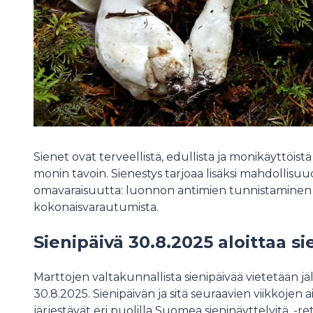
Sienet ovat terveellistä, edullista ja monikäyttöistä 
monin tavoin. Sienestys tarjoaa lisäksi mahdollisuud
omavaraisuutta: luonnon antimien tunnistaminen
kokonaisvarautumista.
Sienipäivä 30.8.2025 aloittaa si
Marttojen valtakunnallista sienipäivää vietetään j
30.8.2025. Sienipäivän ja sitä seuraavien viikkojen a
järjestävät eri puolilla Suomea sieninäyttelyitä, -