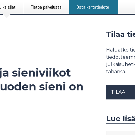
ulkaisijat
Tietoa palvelusta
Osta kertatiedote
Tilaa t
Haluatko tie
tiedotteemme
julkaisuhetk
a sieniviikot
tahansa.
uoden sieni on
TILAA
Lue lisä