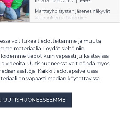
11.5.2026 10:15:22 EEST
|
Tiedote
määrävälein, ja martat eri puolilla
maata suorittavat tehtäviä yhtä
Marttayhdistysten jäsenet näkyvät
aikaa.
kaupunkien ja taajamien
keskustoissa lauantaina 23.
toukokuuta, kun käynnissä on
Mahtava marttaralli. Leikkimielisessä
ssa voit lukea tiedotteitamme ja muuta
kisassa marttajoukkueet suorittavat
me materiaalia. Löydät sieltä niin
erilaisia marttamaisia tehtäviä.
löidemme tiedot kuin vapaasti julkaistavissa
Tehtävät lähetetään joukkueille
 ja videoita. Uutishuoneessa voit nähdä myös
määrävälein, ja martat eri puolilla
maata suorittavat tehtäviä yhtä
median sisältöjä. Kaikki tiedotepalvelussa
aikaa.
teriaali on vapaasti median käytettävissä.
U UUTISHUONEESEEMME