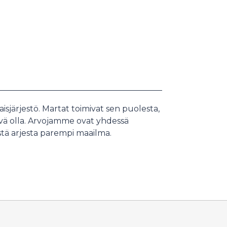
isjärjestö. Martat toimivat sen puolesta,
i hyvä olla. Arvojamme ovat yhdessä
stä arjesta parempi maailma.