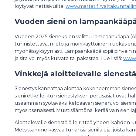
löytyvät nettisivuilta:
www.martat.fi/valtakunnallin
Vuoden sieni on lampaankää
Vuoden 2025 sieneksi on valittu lampaankääpä (Alb
tunnistettava, mieto ja monikäyttöinen ruokasieni, 
myöhäissyksyyn asti. Lampaankääpä sopii pihveihin, 
ja sitä voi myös kuivata tai pakastaa. Lue lisää:
www.
Vinkkejä aloittelevalle sienest
Sienestys kannattaa aloittaa kokeneemman sienestä
sieniretkelle. Kun sienestyksen perusasiat ovat hal
useamman syötäväksi kelpaavan sienen, voi sienime
myös itsenäisesti. Muistisääntönä: kerää vain sienila
Aloittelevalle sienestäjälle riittää yhden-kahden u
Metsissämme kasvaa tuhansia sienilajeja, joista kan