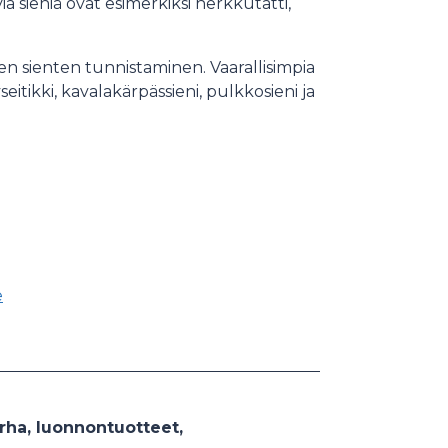
ia sieniä ovat esimerkiksi herkkutatti,
en sienten tunnistaminen. Vaarallisimpia
itikki, kavalakärpässieni, pulkkosieni ja
e
arha, luonnontuotteet,