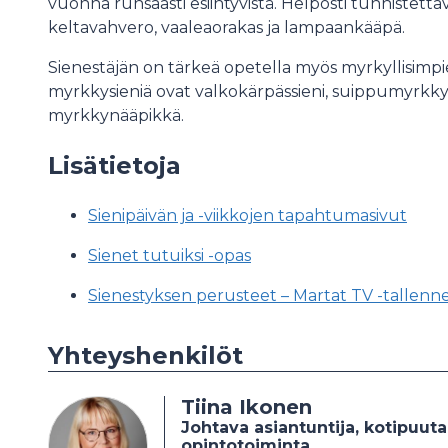
vuonna runsaasti esiintyvistä. Helposti tunnistettav
keltavahvero, vaaleaorakas ja lampaankääpä.
Sienestäjän on tärkeä opetella myös myrkyllisimpi
myrkkysieniä ovat valkokärpässieni, suippumyrkkyse
myrkkynääpikkä.
Lisätietoja
Sienipäivän ja -viikkojen tapahtumasivut
Sienet tutuiksi -opas
Sienestyksen perusteet – Martat TV -tallenn
Yhteyshenkilöt
Tiina Ikonen
Johtava asiantuntija, kotipuut
opintotoiminta