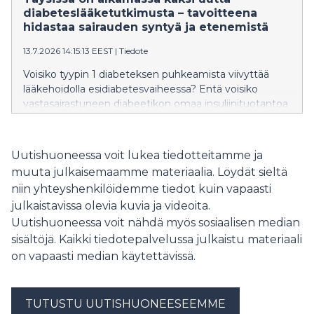
neuvolapalvelujen sekä koulu- ja
diabeteslääketutkimusta – tavoitteena
opiskeluterveydenhuollon asetuksesta.
hidastaa sairauden syntyä ja etenemistä
13.7.2026 14:15:13 EEST
|
Tiedote
Voisiko tyypin 1 diabeteksen puhkeamista viivyttää
lääkehoidolla esidiabetesvaiheessa? Entä voisiko
vastasairastuneen diabeetikon omaa insuliinituotantoa
ylläpitää lääkkeen avulla? Tähän etsivät vastauksia 1–
36-vuotiaille diabeetikoille ja esidiabeetikoille suunnatut
uudet lääketutkimukset lasten lääketutkimuskeskus
Uutishuoneessa voit lukea tiedotteitamme ja
PeeTUssa.
muuta julkaisemaamme materiaalia. Löydät sieltä
niin yhteyshenkilöidemme tiedot kuin vapaasti
julkaistavissa olevia kuvia ja videoita.
Uutishuoneessa voit nähdä myös sosiaalisen median
sisältöjä. Kaikki tiedotepalvelussa julkaistu materiaali
on vapaasti median käytettävissä.
TUTUSTU UUTISHUONEESEEMME