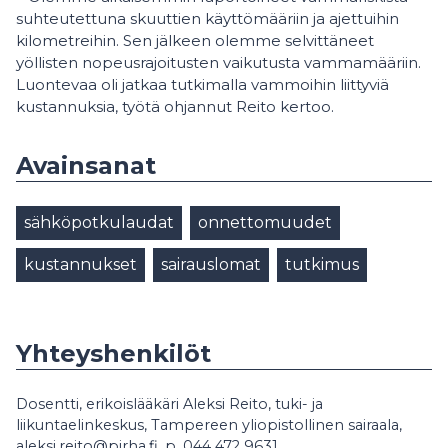
suhteutettuna skuuttien käyttömääriin ja ajettuihin
kilometreihin. Sen jälkeen olemme selvittäneet
yöllisten nopeusrajoitusten vaikutusta vammamääriin.
Luontevaa oli jatkaa tutkimalla vammoihin liittyviä
kustannuksia, työtä ohjannut Reito kertoo.
Avainsanat
sähköpotkulaudat
onnettomuudet
kustannukset
sairauslomat
tutkimus
Yhteyshenkilöt
Dosentti, erikoislääkäri Aleksi Reito, tuki- ja
liikuntaelinkeskus, Tampereen yliopistollinen sairaala,
aleksi.reito@pirha.fi, p. 044 472 9631