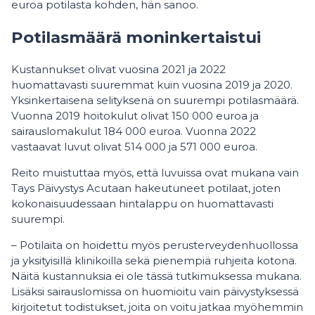
euroa potilasta kohden, hän sanoo.
Potilasmäärä moninkertaistui
Kustannukset olivat vuosina 2021 ja 2022
huomattavasti suuremmat kuin vuosina 2019 ja 2020.
Yksinkertaisena selityksenä on suurempi potilasmäärä.
Vuonna 2019 hoitokulut olivat 150 000 euroa ja
sairauslomakulut 184 000 euroa. Vuonna 2022
vastaavat luvut olivat 514 000 ja 571 000 euroa.
Reito muistuttaa myös, että luvuissa ovat mukana vain
Tays Päivystys Acutaan hakeutuneet potilaat, joten
kokonaisuudessaan hintalappu on huomattavasti
suurempi.
– Potilaita on hoidettu myös perusterveydenhuollossa
ja yksityisillä klinikoilla sekä pienempiä ruhjeita kotona.
Näitä kustannuksia ei ole tässä tutkimuksessa mukana.
Lisäksi sairauslomissa on huomioitu vain päivystyksessä
kirjoitetut todistukset, joita on voitu jatkaa myöhemmin