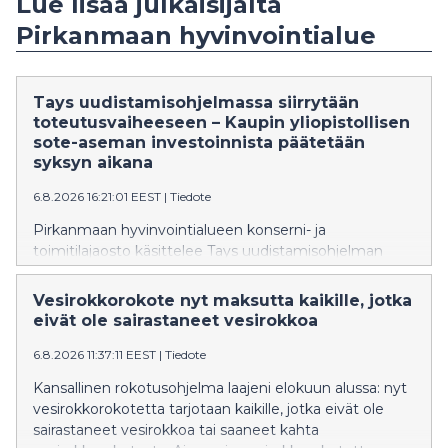
Lue lisää julkaisijalta
Pirkanmaan hyvinvointialue
Tays uudistamisohjelmassa siirrytään
toteutusvaiheeseen – Kaupin yliopistollisen
sote-aseman investoinnista päätetään
syksyn aikana
6.8.2026 16:21:01 EEST
|
Tiedote
Pirkanmaan hyvinvointialueen konserni- ja
toimitilajaosto käsittelee Tays uudistamisohjelman
yhteistoiminnallisen projektinjohtourakan sopimuksen
hyväksymistä ja toteutusvaiheen käynnistämistä sekä
Vesirokkorokote nyt maksutta kaikille, jotka
Kaupin yliopistollisen sosiaali- ja terveysaseman
eivät ole sairastaneet vesirokkoa
investointipäätöstä 11. elokuuta. Konserni- ja
toimitilajaosto myös päättää kokonaisuuksien
6.8.2026 11:37:11 EEST
|
Tiedote
etenemisestä aluehallituksen päätöksentekoon.
Kansallinen rokotusohjelma laajeni elokuun alussa: nyt
vesirokkorokotetta tarjotaan kaikille, jotka eivät ole
sairastaneet vesirokkoa tai saaneet kahta