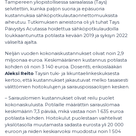
Tampereen yliopistollisessa sairaalassa (Tays)
selvitettiin, kuinka paljon suoria ja epäsuoria
kustannuksia sähköpotkulautaonnettomuuksista
aiheutuu. Tutkimuksen aineistona oli yli tuhat Tays
Päivystys Acutassa hoidettua sähköpotkulaudoilla
loukkaantunutta potilasta kevään 2019 ja syksyn 2022
väliseltä ajalta.
Neljän vuoden kokonaiskustannukset olivat noin 2,9
miljoonaa euroa. Keskimääräinen kustannus potilasta
kohden oli noin 3 140 euroa. Dosentti, erikoislääkäri
Aleksi Reito
Taysin tuki- ja liikuntaelinkeskuksesta
kertoo, että kustannukset jakautuivat melko tasaisesti
välittömien hoitokulujen ja sairauspoissaolojen kesken.
– Sairauslomien kustannukset olivat reilu puolet
kokonaiskuluista. Potilaille määrättiin sairauslomaa
keskimäärin 7,3 päivää, mikä vastaa noin 1 635 euroa
potilasta kohden. Hoitokulut puolestaan vaihtelivat
yksilötasolla muutamasta sadasta eurosta yli 20 000
euroon ja niiden keskiarvoksi muodostui noin 1 504