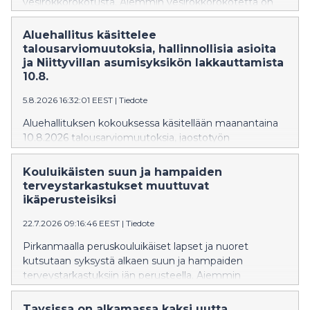
vesirokkorokotusta. Aiemmin vesirokkorokotetta on
tarjottu osana kansallista rokotusohjelmaa vuonna
2006 tai sen jälkeen syntyneille. Sitä ennen joillekin
Aluehallitus käsittelee
lapsille rokote on annettu omakustanteisesti.
talousarviomuutoksia, hallinnollisia asioita
ja Niittyvillan asumisyksikön lakkauttamista
10.8.
5.8.2026 16:32:01 EEST
|
Tiedote
Aluehallituksen kokouksessa käsitellään maanantaina
10.8.2026 talousarviomuutoksia, jaostotyön
kehittämistä, ensi vuoden kokousaikatauluja sekä
Sastamalan Kiikassa sijaitsevan Niittyvillan ýhteisöllisen
Kouluikäisten suun ja hampaiden
asumisyksikön lakkauttamista.
terveystarkastukset muuttuvat
ikäperusteisiksi
22.7.2026 09:16:46 EEST
|
Tiedote
Pirkanmaalla peruskouluikäiset lapset ja nuoret
kutsutaan syksystä alkaen suun ja hampaiden
terveystarkastuksiin iän perusteella. Aiemmin
tarkastukset on järjestetty luokkavuosien mukaan.
Muutos johtuu valtioneuvoston uudesta
Taysissa on alkamassa kaksi uutta