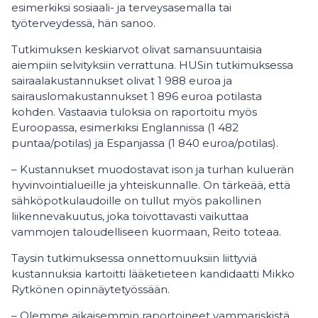
esimerkiksi sosiaali- ja terveysasemalla tai
työterveydessä, hän sanoo.
Tutkimuksen keskiarvot olivat samansuuntaisia
aiempiin selvityksiin verrattuna. HUSin tutkimuksessa
sairaalakustannukset olivat 1 988 euroa ja
sairauslomakustannukset 1 896 euroa potilasta
kohden. Vastaavia tuloksia on raportoitu myös
Euroopassa, esimerkiksi Englannissa (1 482
puntaa/potilas) ja Espanjassa (1 840 euroa/potilas).
– Kustannukset muodostavat ison ja turhan kuluerän
hyvinvointialueille ja yhteiskunnalle. On tärkeää, että
sähköpotkulaudoille on tullut myös pakollinen
liikennevakuutus, joka toivottavasti vaikuttaa
vammojen taloudelliseen kuormaan, Reito toteaa.
Taysin tutkimuksessa onnettomuuksiin liittyviä
kustannuksia kartoitti lääketieteen kandidaatti Mikko
Rytkönen opinnäytetyössään.
– Olemme aikaisemmin raportoineet vammariskistä