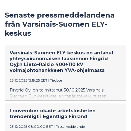
Senaste pressmeddelandena
från Varsinais-Suomen ELY-
keskus
Varsinais-Suomen ELY-keskus on antanut
yhteysviranomaisen lausunnon Fingrid
Oyj:n Lieto-Raisio 400+110 kV
voimajohtohankkeen YVA-ohjelmasta
23.12.2025 15:19:25 EET
|
Tiedote
Fingrid Oyj on toimittanut 30.10.2025 Varsinais-
Suomen ELY-keskukselle ympäristövaikutusten
arviointiohjelman, joka koskee voimajohtohanketta
Liedon sähköaseman ja Raisioon rakennettavan uuden
I november ökade arbetslösheten
sähköaseman välille. ELY-keskus on 23.12.2025 antanut
trendenligt i Egentliga Finland
tästä arviointiohjelmasta yhteysviranomaisen
lausunnon.
23.12.2025 08:00:00 EET
|
Pressmeddelande