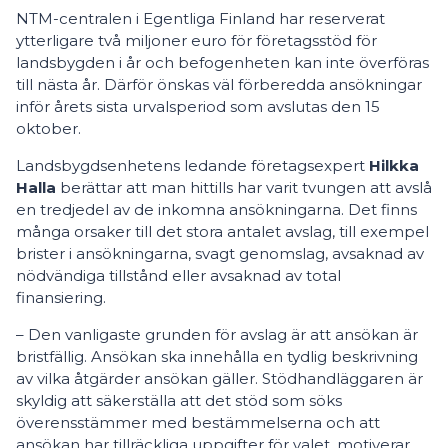
NTM-centralen i Egentliga Finland har reserverat
ytterligare två miljoner euro för företagsstöd för
landsbygden i år och befogenheten kan inte överföras
till nästa år. Därför önskas väl förberedda ansökningar
inför årets sista urvalsperiod som avslutas den 15
oktober.
Landsbygdsenhetens ledande företagsexpert
Hilkka
Halla
berättar att man hittills har varit tvungen att avslå
en tredjedel av de inkomna ansökningarna. Det finns
många orsaker till det stora antalet avslag, till exempel
brister i ansökningarna, svagt genomslag, avsaknad av
nödvändiga tillstånd eller avsaknad av total
finansiering.
– Den vanligaste grunden för avslag är att ansökan är
bristfällig. Ansökan ska innehålla en tydlig beskrivning
av vilka åtgärder ansökan gäller. Stödhandläggaren är
skyldig att säkerställa att det stöd som söks
överensstämmer med bestämmelserna och att
ansökan har tillräckliga uppgifter för valet, motiverar