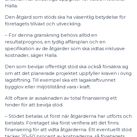
Halla.
Den åtgärd som stöds ska ha väsentlig betydelse för
företagets tillväxt och utveckling.
– För denna granskning behövs alltid en
resultatprognos, en tydlig affärsplan och en
specifikation av de åtgärder som ska vidtas inklusive
kostnader, säger Halla.
Den som beviljar offentligt stöd ska också försäkra sig
om att det planerade projektet uppfyller kraven i övrig
lagstiftning. Till exempel ska ett lagakraftvunnet
bygglov eller miljötillstånd vara i kraft.
Allt oftare är avsaknaden av total finansiering ett
hinder för att bevilja stöd.
– Stödet betalas ut först när åtgärderna har utförts och
betalats. Företaget ska först verifiera att det finns
finansiering för att vidta åtgärderna. Ett eventuellt stöd
täcker 20–50 procent av kostnaderna, så företagets