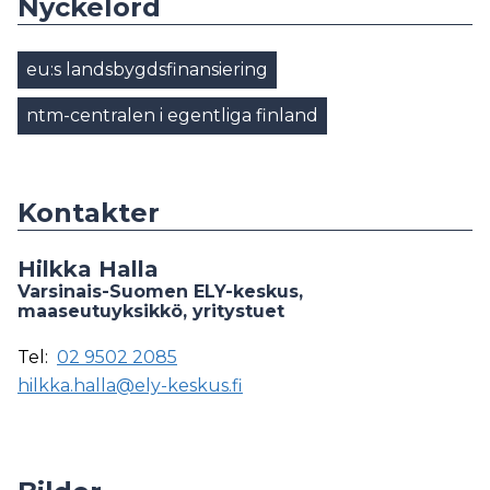
Nyckelord
eu:s landsbygdsfinansiering
ntm-centralen i egentliga finland
Kontakter
Hilkka Halla
Varsinais-Suomen ELY-keskus,
maaseutuyksikkö, yritystuet
Tel:
02 9502 2085
hilkka.halla@ely-keskus.fi