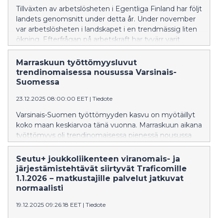
Tillväxten av arbetslösheten i Egentliga Finland har följt
landets genomsnitt under detta år. Under november
var arbetslösheten i landskapet i en trendmässig liten
ökning. Efterfrågan på arbetskraft har tyvärr varit
blygsam under en lång tid, och inte heller i november
syntes några tecken på förbättring.
Marraskuun työttömyysluvut
Långtidsarbetslösheten har utvecklats till rekordnivåer
trendinomaisessa nousussa Varsinais-
i mätningarnas historia, men i november ökade antalet
Suomessa
knappt, som ett undantag jämfört med tidigare
23.12.2025 08:00:00 EET
|
Tiedote
månader.
Varsinais-Suomen työttömyyden kasvu on myötäillyt
koko maan keskiarvoa tänä vuonna. Marraskuun aikana
työttömyys oli trendinomaisessa pienessä nousussa
maakunnassa. Työvoiman kysyntä on pysynyt
valitettavan vaatimattomana jo pitkän aikaa, eikä
Seutu+ joukkoliikenteen viranomais- ja
marraskuussakaan näkynyt viitteitä vielä paremmasta.
järjestämistehtävät siirtyvät Traficomille
Pitkäaikaistyöttömyys on kehittynyt mittaushistorian
1.1.2026 – matkustajille palvelut jatkuvat
ennätyslukemiin mutta marraskuussa määrä ei
normaalisti
juurikaan lisääntynyt poikkeuksena edellisiin kuukausiin.
19.12.2025 09:26:18 EET
|
Tiedote