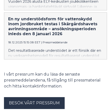
Vuoden 2026 alusta ELY-keskusten joukkoliikenteen
viranomais- ja hankintatehtävät siirtyvät Liikenne- ja
viestintävirasto Traficomiin. Varsinais-Suomen ja
Satakunnan maakuntien alueella asia koskee Seutu+
En ny understödsform för vattenskydd
joukkoliikenteen liikenteen yhteyksiä.
inom jordbruket testas i Skärgårdshavets
avrinningsområde – ansökningsperioden
inleds den 8 januari 2026
18.12.2025 15:15:08 EET
|
Pressmeddelande
Det resultatbaserade understödet är ett försök där en
ny verksamhetsmodell för resultatbaserat understöd
utvecklas och testas för framtida behov. Jordbrukare i
Skärgårdshavets avrinningsområde erbjuds möjlighet
att få understöd för åtgärder som minskar fosforhalten
I vårt pressrum kan du läsa de senaste
i åkermarken. Understödet kan sökas under perioden
pressmeddelandena, få tillgång till pressmaterial
8.1-2.2.2026.
och hitta kontaktinformation.
BESÖK VÅRT PRESSRUM