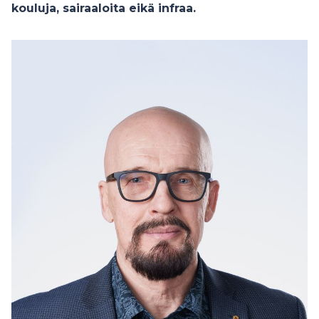
kouluja, sairaaloita eikä infraa.