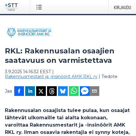
KIRJAUDU
RKL: Rakennusalan osaajien
saatavuus on varmistettava
3.9.2025 14:16:32 EEST
|
Rakennusmestarit ja -insinöörit AMK RKL ry
|
Tiedote
Jaa
Rakennusalan osaajista tulee pulaa, kun osaajat
lähtevät ulkomaille tai alalta kokonaan,
varoittaa Rakennusmestarit ja -insinöörit AMK
RKL ry. Ilman osaavia rakentajia ei synny koteja,