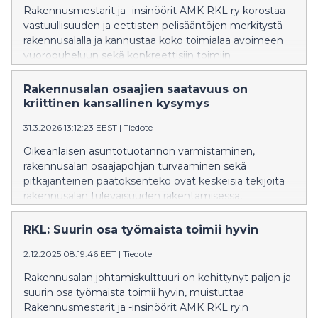
Rakennusmestarit ja -insinöörit AMK RKL ry korostaa
vastuullisuuden ja eettisten pelisääntöjen merkitystä
rakennusalalla ja kannustaa koko toimialaa avoimeen
vuoropuheluun sekä konkreettisiin toimiin
yhdenvertaisuuden edistämiseksi.
Rakennusalan osaajien saatavuus on
kriittinen kansallinen kysymys
31.3.2026 13:12:23 EEST
|
Tiedote
Oikeanlaisen asuntotuotannon varmistaminen,
rakennusalan osaajapohjan turvaaminen sekä
pitkäjänteinen päätöksenteko ovat keskeisiä tekijöitä
rakennusalan tulevaisuuden rakentamisessa,
muistuttaa Rakennusmestarit ja -insinöörit amk RKL
ry.
RKL: Suurin osa työmaista toimii hyvin
2.12.2025 08:19:46 EET
|
Tiedote
Rakennusalan johtamiskulttuuri on kehittynyt paljon ja
suurin osa työmaista toimii hyvin, muistuttaa
Rakennusmestarit ja -insinöörit AMK RKL ry:n