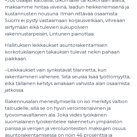
–Jos osaajat katoavat ulkomaille tai kokonaan alalta,
maksamme hintaa viiveinä, laadun heikkenemisenä ja
kustannusten nousuna. Ilman riittävää osaamista
Suomi ei pysty vastaamaan korjausvelkaan, vihreään
siirtymään eikä tulevien sukupolvien
rakennustarpeisiin, Lintunen painottaa.
Hallituksen leikkaukset asuntorakentamisen
korkotukilainojen takauksiin tulevat nekin pahaan
paikkaan.
–Leikkaukset vain synkistävät tilannetta, kun
rakentaminen vähenee. Siitä seuraa lisää työttömyyttä,
eikä tällainen kehitys ainakaan vahvista alan osaamista
jatkossa.
Rakennusalan menestymisellä on iso merkitys valtion
taloudelle, sillä se on hyvin verointensiivinen ja
työvoimavaltainen ala. Joka viides työikäinen
suomalainen työskentelee rakennetun ympäristön
parissa ja verojen ja veroluonteisten maksujen osuus
asuntorakentamisessa on noin 46 prosenttia ja