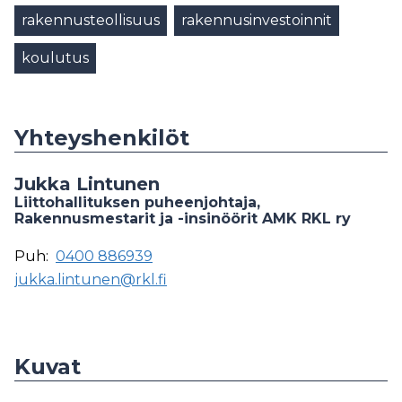
rakennusteollisuus
rakennusinvestoinnit
koulutus
Yhteyshenkilöt
Jukka Lintunen
Liittohallituksen puheenjohtaja,
Rakennusmestarit ja -insinöörit AMK RKL ry
Puh:
0400 886939
jukka.lintunen@rkl.fi
Kuvat