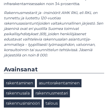
infrarakentamisessakin noin 34 prosenttia.
Rakennusmestarit ja -insinöörit AMK RKL eli RKL on
tunnettu ja luotettu 120-vuotias
rakennusasiantuntijoiden valtakunnallinen järjestö. Sen
jäseninä ovat eri puolilla Suomea toimivat
paikallisyhdistykset (69), joiden henkilöjäsenet
edustavat vaihtelevia rakennusalan asiantuntija-
ammatteja – tyypillisesti työmaajohdon, valvonnan,
konsultoinnin tai suunnittelun tehtävissä. Jäseniä
järjestöllä on noin 8 000.
Avainsanat
rakentaminen
asuntorakentaminen
rakennusala
rakennusmestari
rakennusinsinööri
talous