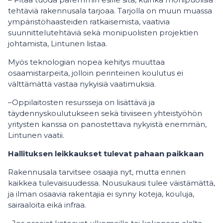
tehtäviä rakennusala tarjoaa. Tarjolla on muun muassa
ympäristöhaasteiden ratkaisemista, vaativia
suunnittelutehtäviä sekä monipuolisten projektien
johtamista, Lintunen listaa.
Myös teknologian nopea kehitys muuttaa
osaamistarpeita, jolloin perinteinen koulutus ei
välttämättä vastaa nykyisiä vaatimuksia.
–Oppilaitosten resursseja on lisättävä ja
täydennyskoulutukseen sekä tiiviiseen yhteistyöhön
yritysten kanssa on panostettava nykyistä enemmän,
Lintunen vaatii.
Hallituksen leikkaukset tulevat pahaan paikkaan
Rakennusala tarvitsee osaajia nyt, mutta ennen
kaikkea tulevaisuudessa. Nousukausi tulee väistämättä,
ja ilman osaavia rakentajia ei synny koteja, kouluja,
sairaaloita eikä infraa.