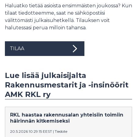
Haluatko tietää asioista ensimmäisten joukossa? Kun
tilaat tiedotteemme, saat ne sähköpostiisi
välittömästi julkaisuhetkellä. Tilauksen voit
halutessasi perua milloin tahansa.
TILAA
Lue lisää julkaisijalta
Rakennusmestarit ja -insinöörit
AMK RKL ry
RKL haastaa rakennusalan yhteisiin toimiin
häirinnän kitkemiseksi
20.5.2026 10:29:15 EEST
|
Tiedote