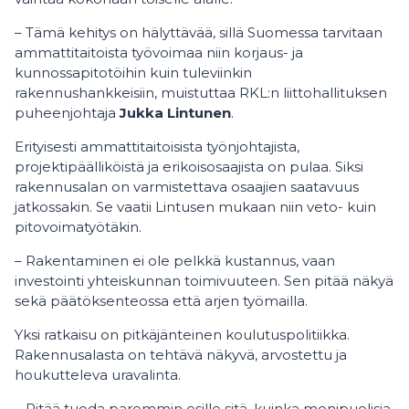
– Tämä kehitys on hälyttävää, sillä Suomessa tarvitaan
ammattitaitoista työvoimaa niin korjaus- ja
kunnossapitotöihin kuin tuleviinkin
rakennushankkeisiin, muistuttaa RKL:n liittohallituksen
puheenjohtaja
Jukka Lintunen
.
Erityisesti ammattitaitoisista työnjohtajista,
projektipäälliköistä ja erikoisosaajista on pulaa. Siksi
rakennusalan on varmistettava osaajien saatavuus
jatkossakin. Se vaatii Lintusen mukaan niin veto- kuin
pitovoimatyötäkin.
– Rakentaminen ei ole pelkkä kustannus, vaan
investointi yhteiskunnan toimivuuteen. Sen pitää näkyä
sekä päätöksenteossa että arjen työmailla.
Yksi ratkaisu on pitkäjänteinen koulutuspolitiikka.
Rakennusalasta on tehtävä näkyvä, arvostettu ja
houkutteleva uravalinta.
– Pitää tuoda paremmin esille sitä, kuinka monipuolisia