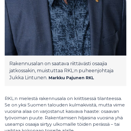
Rakennusalan on saatava riittävästi osaajia
jatkossakin, muistuttaa RKL:n puheenjohtaja
Jukka Lintunen.
Markku Pajunen
RKL
RKL:n mielestä rakennusala on kriittisessä tilanteessa.
Se on yksi Suomen talouden kulmakivistä, mutta viime
vuosina alaa on varjostanut kasvava haaste: osaavan
työvoiman puute. Rakentamisen hiljaisina vuosina yhä
useampi osaaja siirtyy ulkomaille töiden perässä – tai
vaihtaa kokonaan toiselle alalle.