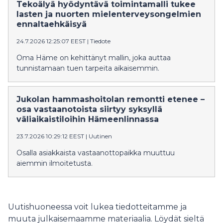
Tekoälyä hyödyntävä toimintamalli tukee
lasten ja nuorten mielenterveysongelmien
ennaltaehkäisyä
24.7.2026 12:25:07 EEST
|
Tiedote
Oma Häme on kehittänyt mallin, joka auttaa
tunnistamaan tuen tarpeita aikaisemmin.
Jukolan hammashoitolan remontti etenee –
osa vastaanotoista siirtyy syksyllä
väliaikaistiloihin Hämeenlinnassa
23.7.2026 10:29:12 EEST
|
Uutinen
Osalla asiakkaista vastaanottopaikka muuttuu
aiemmin ilmoitetusta.
Uutishuoneessa voit lukea tiedotteitamme ja
muuta julkaisemaamme materiaalia. Löydät sieltä