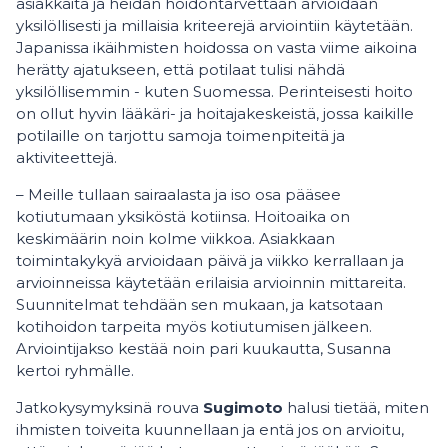
asiakkaita ja heidän hoidontarvettaan arvioidaan
yksilöllisesti ja millaisia kriteerejä arviointiin käytetään.
Japanissa ikäihmisten hoidossa on vasta viime aikoina
herätty ajatukseen, että potilaat tulisi nähdä
yksilöllisemmin - kuten Suomessa. Perinteisesti hoito
on ollut hyvin lääkäri- ja hoitajakeskeistä, jossa kaikille
potilaille on tarjottu samoja toimenpiteitä ja
aktiviteettejä.
– Meille tullaan sairaalasta ja iso osa pääsee
kotiutumaan yksiköstä kotiinsa. Hoitoaika on
keskimäärin noin kolme viikkoa. Asiakkaan
toimintakykyä arvioidaan päivä ja viikko kerrallaan ja
arvioinneissa käytetään erilaisia arvioinnin mittareita.
Suunnitelmat tehdään sen mukaan, ja katsotaan
kotihoidon tarpeita myös kotiutumisen jälkeen.
Arviointijakso kestää noin pari kuukautta, Susanna
kertoi ryhmälle.
Jatkokysymyksinä rouva
Sugimoto
halusi tietää, miten
ihmisten toiveita kuunnellaan ja entä jos on arvioitu,