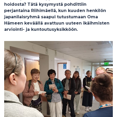
hoidosta? Tätä kysymystä pohdittiin
perjantaina Riihimäellä, kun kuuden henkilön
japanilaisryhmä saapui tutustumaan Oma
Hämeen keväällä avattuun uuteen ikäihmisten
arviointi- ja kuntoutusyksikköön.