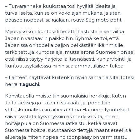
– Turvaranneke kuulostaa tosi hyvältä idealta ja
turvalliselta, kun se on koko ajan mukana, ja siten
pääsee nopeasti sairaalaan, rouva Sugimoto pohti.
Myös yksikön kuntosali herätti ihastusta ja vertailua
Japanin vastaaviin paikkoihin. Ryhmä kertoi, että
Japanissa on todella paljon pelkästään ikäihmisille
tarkoitettuja kuntosaleja, mutta erona Suomeen on se,
että niissä täytyy harjoitella itsenäisesti, kun arviointi- ja
kuntoutusyksikössä niihin saa ammattilaisen tukea.
– Laitteet näyttävät kuitenkin hyvin samanlaisilta, totesi
herra
Taguchi
.
Kahvitauolla maisteltiin suomalaisia herkkuja, kuten
Jaffa-keksejä ja Fazerin suklaata, ja pohdittiin
yhteiskunnallisiakin aiheita. Oma Hämeen työntekijät
saivat vastata kysymyksiin esimerkiksi siitä, miten
hoitajapula on Suomessa ratkaistu, ketkä saavat
Suomessa hoitoa, suositaanko tiettyjä maantieteellisiä
alueita ja miten nopea hoitoonpääsy on varmistettu.