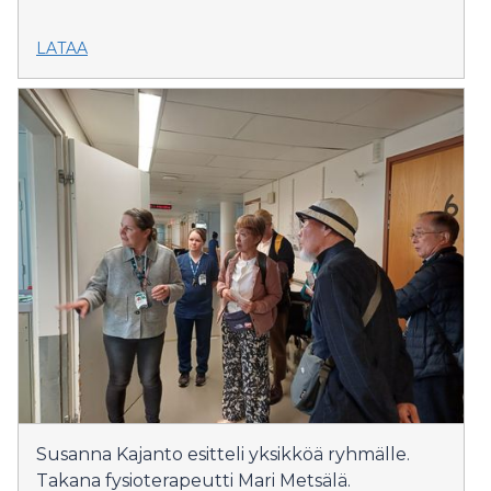
LATAA
Susanna Kajanto esitteli yksikköä ryhmälle.
Takana fysioterapeutti Mari Metsälä.