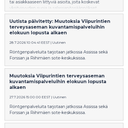
tai asiakkaaseen liittyviä asioita, joita koskevat
yksityisyyden suoja ja salassapitosäännökset.
Uutista päivitetty: Muutoksia Viipurintien
terveysaseman kuvantamispalveluihin
elokuun lopusta alkaen
28.7.2026 10:04:41 EEST
|
Uutinen
Röntgenpalveluita tarjotaan jatkossa Assissa sekä
Forssan ja Riihimäen sote-keskuksissa.
Muutoksia Viipurintien terveysaseman
kuvantamispalveluihin elokuun lopusta
alkaen
27.7.2026 15:00:00 EEST
|
Uutinen
Röntgenpalveluita tarjotaan jatkossa Assissa sekä
Forssan ja Riihimäen sote-keskuksissa.