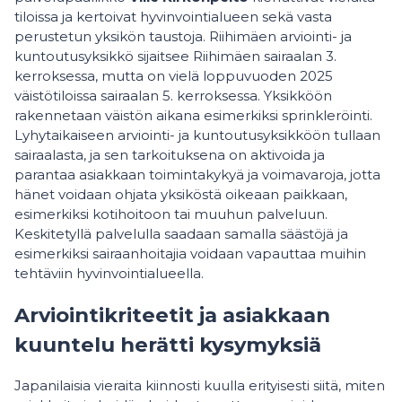
tiloissa ja kertoivat hyvinvointialueen sekä vasta
perustetun yksikön taustoja. Riihimäen arviointi- ja
kuntoutusyksikkö sijaitsee Riihimäen sairaalan 3.
kerroksessa, mutta on vielä loppuvuoden 2025
väistötiloissa sairaalan 5. kerroksessa. Yksikköön
rakennetaan väistön aikana esimerkiksi sprinkleröinti.
Lyhytaikaiseen arviointi- ja kuntoutusyksikköön tullaan
sairaalasta, ja sen tarkoituksena on aktivoida ja
parantaa asiakkaan toimintakykyä ja voimavaroja, jotta
hänet voidaan ohjata yksiköstä oikeaan paikkaan,
esimerkiksi kotihoitoon tai muuhun palveluun.
Keskitetyllä palvelulla saadaan samalla säästöjä ja
esimerkiksi sairaanhoitajia voidaan vapauttaa muihin
tehtäviin hyvinvointialueella.
Arviointikriteetit ja asiakkaan
kuuntelu herätti kysymyksiä
Japanilaisia vieraita kiinnosti kuulla erityisesti siitä, miten