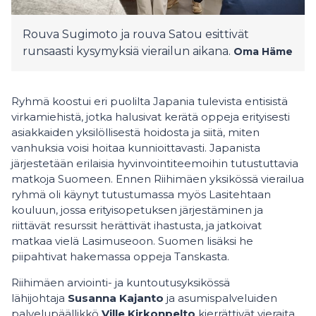
Rouva Sugimoto ja rouva Satou esittivät
runsaasti kysymyksiä vierailun aikana.
Oma Häme
Ryhmä koostui eri puolilta Japania tulevista entisistä
virkamiehistä, jotka halusivat kerätä oppeja erityisesti
asiakkaiden yksilöllisestä hoidosta ja siitä, miten
vanhuksia voisi hoitaa kunnioittavasti. Japanista
järjestetään erilaisia hyvinvointiteemoihin tutustuttavia
matkoja Suomeen. Ennen Riihimäen yksikössä vierailua
ryhmä oli käynyt tutustumassa myös Lasitehtaan
kouluun, jossa erityisopetuksen järjestäminen ja
riittävät resurssit herättivät ihastusta, ja jatkoivat
matkaa vielä Lasimuseoon. Suomen lisäksi he
piipahtivat hakemassa oppeja Tanskasta.
Riihimäen arviointi- ja kuntoutusyksikössä
lähijohtaja
Susanna Kajanto
ja asumispalveluiden
palvelupäällikkö
Ville Kirkonpelto
kierrättivät vieraita