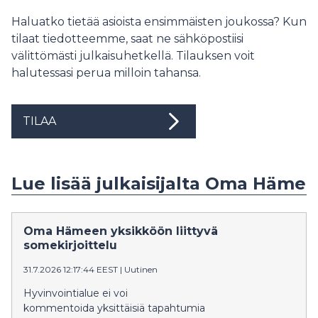
Haluatko tietää asioista ensimmäisten joukossa? Kun
tilaat tiedotteemme, saat ne sähköpostiisi
välittömästi julkaisuhetkellä. Tilauksen voit
halutessasi perua milloin tahansa.
TILAA
Lue lisää julkaisijalta Oma Häme
Oma Hämeen yksikköön liittyvä
somekirjoittelu
31.7.2026 12:17:44 EEST
|
Uutinen
Hyvinvointialue ei voi
kommentoida yksittäisiä tapahtumia