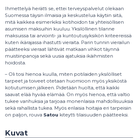
Ihmettelyä herätti se, ettei terveyspalvelut olekaan
Suomessa täysin ilmaisia ja keskustelua käytiin siitä,
mitä kaikkea esimerkiksi kotihoidon tai yhteisöllisen
asumisen maksuihin kuuluu. Yksilöllinen tilanne
maksuissa tai arviointi- ja kuntoutusyksikön kriteereissä
kuten ikärajassa ihastutti vieraita. Parin tunnin vierailun
päätteeksi vieraat lähtivät matkaan vihkot täynnä
muistiinpanoja sekä uusia ajatuksia ikäihmisten
hoidosta.
– Oli tosi hienoa kuulla, miten potilaiden yksilölliset
tarpeet ja toiveet otetaan huomioon myös yksiköstä
kotiutumisen jälkeen. Pidetään huolta, että kaikki
saavat elää hyvää elämää. On myös hienoa, että valtio
tukee vanhuksia ja tarjoaa monenlaisia mahdollisuuksia
sekä rahallista tukea. Myös erilaisia hoitajia eri tarpeisiin
on paljon, rouva
Satou
kiteytti tilaisuuden päätteeksi.
Kuvat