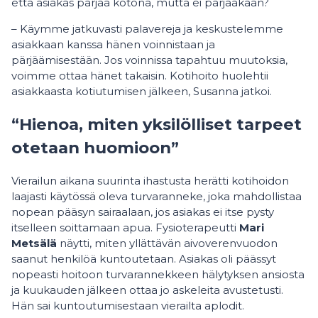
että asiakas pärjää kotona, mutta ei pärjääkään?
– Käymme jatkuvasti palavereja ja keskustelemme
asiakkaan kanssa hänen voinnistaan ja
pärjäämisestään. Jos voinnissa tapahtuu muutoksia,
voimme ottaa hänet takaisin. Kotihoito huolehtii
asiakkaasta kotiutumisen jälkeen, Susanna jatkoi.
“Hienoa, miten yksilölliset tarpeet
otetaan huomioon”
Vierailun aikana suurinta ihastusta herätti kotihoidon
laajasti käytössä oleva turvaranneke, joka mahdollistaa
nopean pääsyn sairaalaan, jos asiakas ei itse pysty
itselleen soittamaan apua. Fysioterapeutti
Mari
Metsälä
näytti, miten yllättävän aivoverenvuodon
saanut henkilöä kuntoutetaan. Asiakas oli päässyt
nopeasti hoitoon turvarannekkeen hälytyksen ansiosta
ja kuukauden jälkeen ottaa jo askeleita avustetusti.
Hän sai kuntoutumisestaan vierailta aplodit.