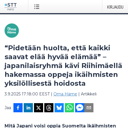
KIRJAUDU
“Pidetään huolta, että kaikki
saavat elää hyvää elämää” –
japanilaisryhmä kävi Riihimäellä
hakemassa oppeja ikäihmisten
yksilöllisestä hoidosta
3.9.2025 17:18:00 EEST
|
Oma Häme
|
Artikkeli
Jaa
Mitä Japani voisi oppia Suomelta ikäihmisten