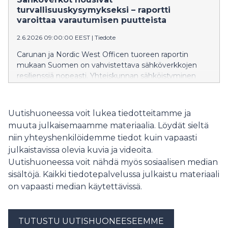
Carunan sähköverkon kehittämissuunnitelmia
turvallisuuskysymykseksi – raportti
koskeneisiin asiakaskuulemisiin osallistui lähes 7 000
varoittaa varautumisen puutteista
asiakasta.
2.6.2026 09:00:00 EEST
|
Tiedote
Carunan ja Nordic West Officen tuoreen raportin
mukaan Suomen on vahvistettava sähköverkkojen
resilienssiä nopeasti. Yhteiskunnan sähköistyminen
kasvattaa sähköverkkojen merkitystä samalla, kun
uhat monipuolistuvat ja investointitarpeet kasvavat.
Tämä tarkoittaa investointeja verkkoihin,
Uutishuoneessa voit lukea tiedotteitamme ja
varaosavarastoihin, kyberturvallisuuteen ja osaavaan
muuta julkaisemaamme materiaalia. Löydät sieltä
henkilöstöön.
niin yhteyshenkilöidemme tiedot kuin vapaasti
julkaistavissa olevia kuvia ja videoita.
Uutishuoneessa voit nähdä myös sosiaalisen median
sisältöjä. Kaikki tiedotepalvelussa julkaistu materiaali
on vapaasti median käytettävissä.
TUTUSTU UUTISHUONEESEEMME