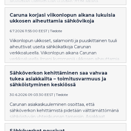
arvioidaan valmistuvan vuoden 2028 aikana.
Caruna korjasi viikonlopun aikana lukuisia
ukkosen aiheuttamia sähkövikoja
6.7.2026 11:55:00 EEST
|
Tiedote
Viikonlopun ukkoset, salamointi ja puuskittainen tuuli
aiheuttivat useita sähkökatkoja Carunan
verkkoalueella. Viikonlopun aikana Carunan
verkkoalueella ilmeni kymmeniä ukkosen aiheuttamia
vikoja verkossa, varsinkin lounais-Suomessa, Länsi-
Uudellamaalla sekä jonkin verran Etelä-Pohjanmaan
Sähköverkon kehittäminen saa vahvaa
alueella.
tukea asiakkailta – toimitusvarmuus ja
sähköistyminen keskiössä
30.6.2026 09:03:30 EEST
|
Tiedote
Carunan asiakaskuuleminen osoittaa, että
sähköverkon kehittämistä pidetään välttämättömänä
sähköistyvän yhteiskunnan tarpeisiin. Asiakkaat
korostavat erityisesti toimitusvarmuutta, kapasiteetin
riittävyyttä ja puhtaan energian mahdollistamista.
Sähköverkot nousivat