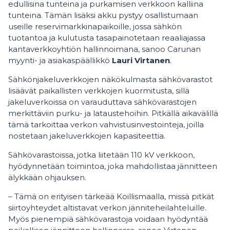
edullisina tunteina ja purkamisen verkkoon kalliina
tunteina. Tämän lisäksi akku pystyy osallistumaan
useille reservimarkkinapaikoille, jossa sähkön
tuotantoa ja kulutusta tasapainotetaan reaaliajassa
kantaverkkoyhtiön hallinnoimana, sanoo Carunan
myynti- ja asiakaspäällikkö
Lauri Virtanen
.
Sähkönjakeluverkkojen näkökulmasta sähkövarastot
lisäävät paikallisten verkkojen kuormitusta, sillä
jakeluverkoissa on varauduttava sähkövarastojen
merkittäviin purku- ja lataustehoihin. Pitkällä aikavälillä
tämä tarkoittaa verkon vahvistusinvestointeja, joilla
nostetaan jakeluverkkojen kapasiteettia.
Sähkövarastoissa, jotka liitetään 110 kV verkkoon,
hyödynnetään toimintoa, joka mahdollistaa jännitteen
älykkään ohjauksen.
– Tämä on erityisen tärkeää Koillismaalla, missä pitkät
siirtoyhteydet altistavat verkon jänniteheilahteluille.
Myös pienempiä sähkövarastoja voidaan hyödyntää