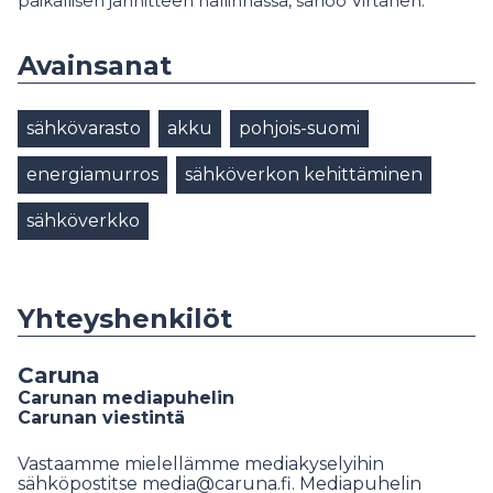
paikallisen jännitteen hallinnassa, sanoo Virtanen.
Avainsanat
sähkövarasto
akku
pohjois-suomi
energiamurros
sähköverkon kehittäminen
sähköverkko
Yhteyshenkilöt
Caruna
Carunan mediapuhelin
Carunan viestintä
Vastaamme mielellämme mediakyselyihin
sähköpostitse media@caruna.fi. Mediapuhelin