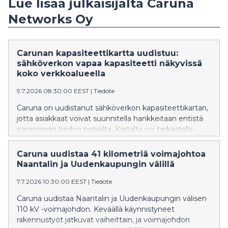
Lue lisää julkaisijalta Caruna
Networks Oy
Carunan kapasiteettikartta uudistuu:
sähköverkon vapaa kapasiteetti näkyvissä
koko verkkoalueella
9.7.2026 08:30:00 EEST
|
Tiedote
Caruna on uudistanut sähköverkon kapasiteettikartan,
jotta asiakkaat voivat suunnitella hankkeitaan entistä
paremman tiedon pohjalta. Kartalta voi tarkastella
sähköverkon vapaata kapasiteettia kaikilla
jännitetasoilla ja tehdä hankkeiden liityntäkyselyitä.
Caruna uudistaa 41 kilometriä voimajohtoa
Naantalin ja Uudenkaupungin välillä
7.7.2026 10:30:00 EEST
|
Tiedote
Caruna uudistaa Naantalin ja Uudenkaupungin välisen
110 kV -voimajohdon. Keväällä käynnistyneet
rakennustyöt jatkuvat vaiheittain, ja voimajohdon