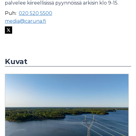
palvelee kiireellisissä pyynnöissä arkisin klo 9-15.
Puh:
020 520 5500
media@caruna.fi
Kuvat