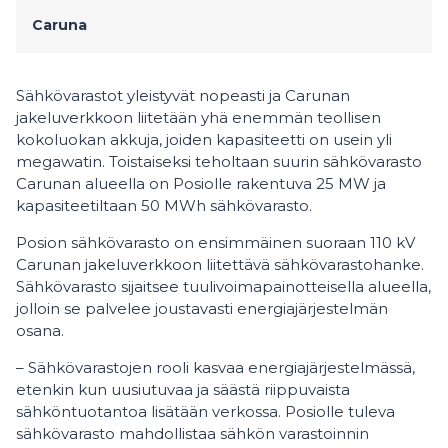
Caruna
Sähkövarastot yleistyvät nopeasti ja Carunan
jakeluverkkoon liitetään yhä enemmän teollisen
kokoluokan akkuja, joiden kapasiteetti on usein yli
megawatin. Toistaiseksi teholtaan suurin sähkövarasto
Carunan alueella on Posiolle rakentuva 25 MW ja
kapasiteetiltaan 50 MWh sähkövarasto.
Posion sähkövarasto on ensimmäinen suoraan 110 kV
Carunan jakeluverkkoon liitettävä sähkövarastohanke.
Sähkövarasto sijaitsee tuulivoimapainotteisella alueella,
jolloin se palvelee joustavasti energiajärjestelmän
osana.
– Sähkövarastojen rooli kasvaa energiajärjestelmässä,
etenkin kun uusiutuvaa ja säästä riippuvaista
sähköntuotantoa lisätään verkossa. Posiolle tuleva
sähkövarasto mahdollistaa sähkön varastoinnin