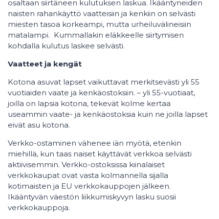
osaltaan siirtäneen kulutuksen laskua. Ikääntyneiden
naisten rahankäyttö vaatteisiin ja kenkiin on selvästi
miesten tasoa korkeampi, mutta urheiluvälineisiin
matalampi. Kummallakin eläkkeelle siirtymisen
kohdalla kulutus laskee selvästi.
Vaatteet ja kengät
Kotona asuvat lapset vaikuttavat merkitsevästi yli 55
vuotiaiden vaate ja kenkäostoksiin. – yli 55-vuotiaat,
joilla on lapsia kotona, tekevät kolme kertaa
useammin vaate- ja kenkäostoksia kuin ne joilla lapset
eivät asu kotona.
Verkko-ostaminen vähenee iän myötä, etenkin
miehillä, kun taas naiset käyttävät verkkoa selvästi
aktiivisemmin. Verkko-ostoksissa kiinalaiset
verkkokaupat ovat vasta kolmannella sijalla
kotimaisten ja EU verkkokauppojen jälkeen.
Ikääntyvän väestön liikkumiskyvyn lasku suosii
verkkokauppoja.