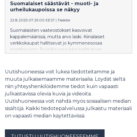
Suomalaiset säästävät - muoti- ja
urheilukaupoissa se näkyy
22.8.2025 07:25:00 EEST
|
Tiedote
Suomalaisten vaateostokset kasvoivat
kappalemäärissä, mutta arvo laski. Kiinalaiset
verkkokaupat hallitsevat jo kymmenesosaa
markkinoista. Pyöräkauppa kärsi hallituksen
päätöksistä, ja vaatteiden ja kenkien kierrätys kääntyi
laskuun.
Uutishuoneessa voit lukea tiedotteitamme ja
muuta julkaisemaamme materiaalia. Löydät sieltä
niin yhteyshenkilöidemme tiedot kuin vapaasti
julkaistavissa olevia kuvia ja videoita.
Uutishuoneessa voit nähdä myös sosiaalisen median
sisältöjä. Kaikki tiedotepalvelussa julkaistu materiaali
on vapaasti median käytettävissä.
TUTUSTU UUTISHUONEESEEMME