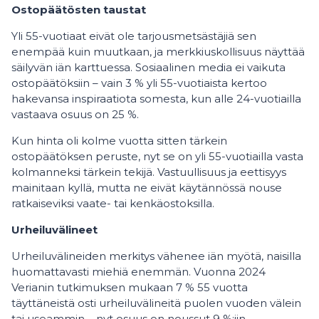
Ostopäätösten taustat
Yli 55-vuotiaat eivät ole tarjousmetsästäjiä sen
enempää kuin muutkaan, ja merkkiuskollisuus näyttää
säilyvän iän karttuessa. Sosiaalinen media ei vaikuta
ostopäätöksiin – vain 3 % yli 55-vuotiaista kertoo
hakevansa inspiraatiota somesta, kun alle 24-vuotiailla
vastaava osuus on 25 %.
Kun hinta oli kolme vuotta sitten tärkein
ostopäätöksen peruste, nyt se on yli 55-vuotiailla vasta
kolmanneksi tärkein tekijä. Vastuullisuus ja eettisyys
mainitaan kyllä, mutta ne eivät käytännössä nouse
ratkaiseviksi vaate- tai kenkäostoksilla.
Urheiluvälineet
Urheiluvälineiden merkitys vähenee iän myötä, naisilla
huomattavasti miehiä enemmän. Vuonna 2024
Verianin tutkimuksen mukaan 7 % 55 vuotta
täyttäneistä osti urheiluvälineitä puolen vuoden välein
tai useammin – nyt osuus on noussut 9 %:iin.