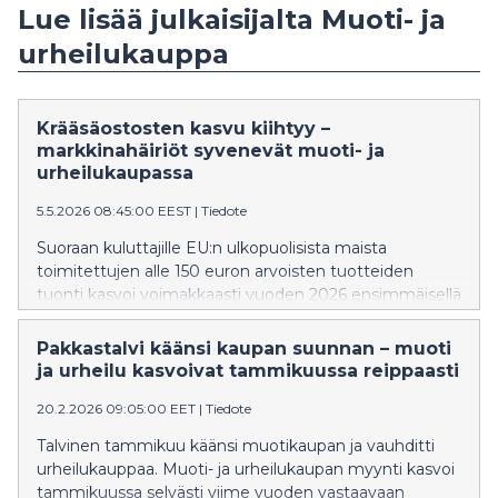
Lue lisää julkaisijalta Muoti- ja
urheilukauppa
Krääsäostosten kasvu kiihtyy –
markkinahäiriöt syvenevät muoti- ja
urheilukaupassa
5.5.2026 08:45:00 EEST
|
Tiedote
Suoraan kuluttajille EU:n ulkopuolisista maista
toimitettujen alle 150 euron arvoisten tuotteiden
tuonti kasvoi voimakkaasti vuoden 2026 ensimmäisellä
neljänneksellä verrattuna vuoden 2025 vastaavaan
ajanjaksoon. Kehitys korostaa rakenteellisia ongelmia
Pakkastalvi käänsi kaupan suunnan – muoti
markkinoilla ja lisää painetta nopeille poliittisille
ja urheilu kasvoivat tammikuussa reippaasti
toimenpiteille.
20.2.2026 09:05:00 EET
|
Tiedote
Talvinen tammikuu käänsi muotikaupan ja vauhditti
urheilukauppaa. Muoti- ja urheilukaupan myynti kasvoi
tammikuussa selvästi viime vuoden vastaavaan