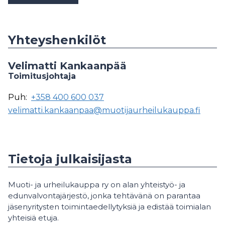
Yhteyshenkilöt
Velimatti Kankaanpää
Toimitusjohtaja
Puh:
+358 400 600 037
velimatti.kankaanpaa@muotijaurheilukauppa.fi
Tietoja julkaisijasta
Muoti- ja urheilukauppa ry on alan yhteistyö- ja
edunvalvontajärjestö, jonka tehtävänä on parantaa
jäsenyritysten toimintaedellytyksiä ja edistää toimialan
yhteisiä etuja.