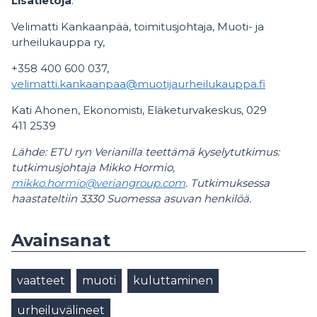
Lisätietoja
:
Velimatti Kankaanpää, toimitusjohtaja, Muoti- ja
urheilukauppa ry,
+358 400 600 037,
velimatti.kankaanpaa@muotijaurheilukauppa.fi
Kati Ahonen, Ekonomisti, Eläketurvakeskus, 029
411 2539
Lähde: ETU ryn Verianilla teettämä k
yselytutkimus:
tutkimusjohtaja Mikko Hormio,
mikko.hormio@veriangroup.com
. Tutkimuksessa
haastateltiin 3330 Suomessa asuvan henkilöä.
Avainsanat
vaatteet
muoti
kuluttaminen
urheiluvälineet