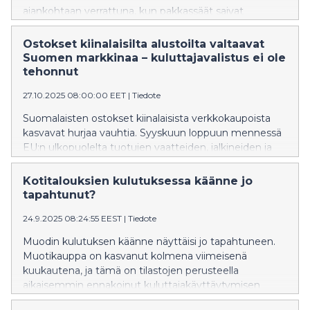
ajankohtaan verrattuna, kun pakkassäät saivat
kuluttajat liikkeelle. Muotikauppa kasvoi 9 prosenttia ja
urheilukauppa 10,2 prosenttia.
Ostokset kiinalaisilta alustoilta valtaavat
Suomen markkinaa – kuluttajavalistus ei ole
tehonnut
27.10.2025 08:00:00 EET
|
Tiedote
Suomalaisten ostokset kiinalaisista verkkokaupoista
kasvavat hurjaa vauhtia. Syyskuun loppuun mennessä
EU:n ulkopuolelta tuotujen vaatteiden, jalkineiden ja
kodintekstiilien määrä ja arvo nousivat jälleen – ja lähes
kaikki tämä tavara tulee Kiinasta. Vaatteet: arvo +29 %,
Kotitalouksien kulutuksessa käänne jo
määrä +63 % Kengät: arvo +15 %, määrä +30 %
tapahtunut?
Urheiluvälineet: arvo +22 %, määrä +14 %
24.9.2025 08:24:55 EEST
|
Tiedote
Kodintekstiilit: arvo +48 %, määrä +77 %
Muodin kulutuksen käänne näyttäisi jo tapahtuneen.
Muotikauppa on kasvanut kolmena viimeisenä
kuukautena, ja tämä on tilastojen perusteella
aikaisemmin ennakoinut kuluttajakäyttäytymisen
muutosta.