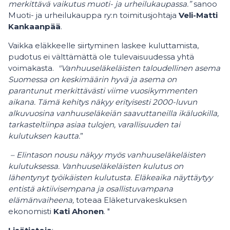
merkittävä vaikutus muoti- ja urheilukaupassa.”
sanoo
Muoti- ja urheilukauppa ry:n toimitusjohtaja
Veli-Matti
Kankaanpää
.
Vaikka eläkkeelle siirtyminen laskee kuluttamista,
pudotus ei välttämättä ole tulevaisuudessa yhtä
voimakasta.
"Vanhuuseläkeläisten taloudellinen asema
Suomessa on keskimäärin hyvä ja asema on
parantunut merkittävästi viime vuosikymmenten
aikana. Tämä kehitys näkyy erityisesti 2000-luvun
alkuvuosina vanhuuseläkeiän saavuttaneilla ikäluokilla,
tarkasteltiinpa asiaa tulojen, varallisuuden tai
kulutuksen kautta.
”
– Elintason nousu näkyy myös vanhuuseläkeläisten
kulutuksessa. Vanhuuseläkeläisten kulutus on
lähentynyt työikäisten kulutusta. Eläkeaika näyttäytyy
entistä aktiivisempana ja osallistuvampana
elämänvaiheena,
toteaa Eläketurvakeskuksen
ekonomisti
Kati Ahonen
. "