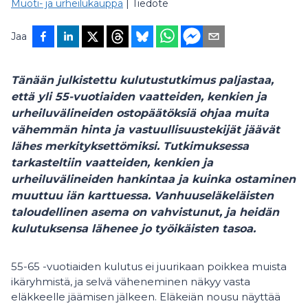
Muoti- ja urheilukauppa
|
Tiedote
Jaa
Tänään julkistettu kulutustutkimus paljastaa,
että yli 55-vuotiaiden
vaatteiden, kenkien ja
urheiluvälineiden
ostopäätöksiä ohjaa muita
vähemmän hinta ja vastuullisuustekijät jäävät
lähes merkityksettömiksi. Tutkimuksessa
tarkasteltiin vaatteiden, kenkien ja
urheiluvälineiden hankintaa ja kuinka ostaminen
muuttuu iän karttuessa. Vanhuuseläkeläisten
taloudellinen asema on vahvistunut, ja heidän
kulutuksensa lähenee jo työikäisten tasoa.
55-65 -vuotiaiden kulutus ei juurikaan poikkea muista
ikäryhmistä, ja selvä väheneminen näkyy vasta
eläkkeelle jäämisen jälkeen. Eläkeiän nousu näyttää