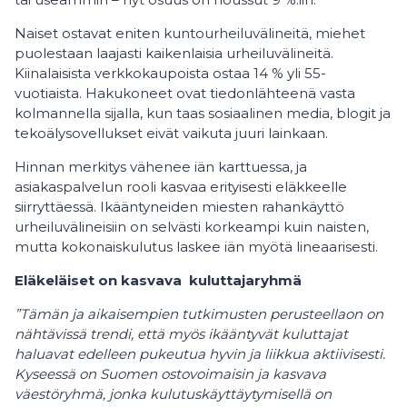
Naiset ostavat eniten kuntourheiluvälineitä, miehet
puolestaan laajasti kaikenlaisia urheiluvälineitä.
Kiinalaisista verkkokaupoista ostaa 14 % yli 55-
vuotiaista. Hakukoneet ovat tiedonlähteenä vasta
kolmannella sijalla, kun taas sosiaalinen media, blogit ja
tekoälysovellukset eivät vaikuta juuri lainkaan.
Hinnan merkitys vähenee iän karttuessa, ja
asiakaspalvelun rooli kasvaa erityisesti eläkkeelle
siirryttäessä. Ikääntyneiden miesten rahankäyttö
urheiluvälineisiin on selvästi korkeampi kuin naisten,
mutta kokonaiskulutus laskee iän myötä lineaarisesti.
Eläkeläiset on kasvava kuluttajaryhmä
”Tämän ja aikaisempien tutkimusten perusteellaon on
nähtävissä trendi, että myös ikääntyvät kuluttajat
haluavat edelleen pukeutua hyvin ja liikkua aktiivisesti.
Kyseessä on Suomen ostovoimaisin ja kasvava
väestöryhmä, jonka kulutuskäyttäytymisellä on