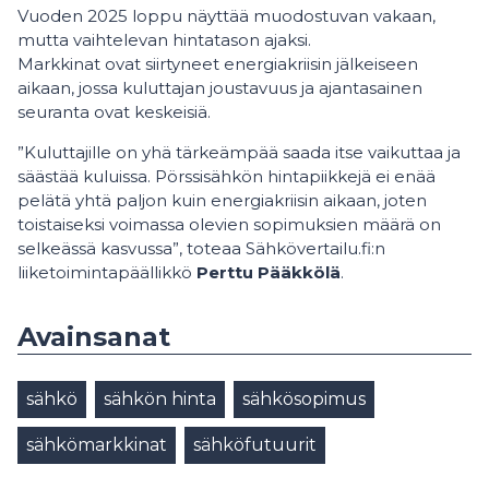
Vuoden 2025 loppu näyttää muodostuvan vakaan,
mutta vaihtelevan hintatason ajaksi.
Markkinat ovat siirtyneet energiakriisin jälkeiseen
aikaan, jossa kuluttajan joustavuus ja ajantasainen
seuranta ovat keskeisiä.
”Kuluttajille on yhä tärkeämpää saada itse vaikuttaa ja
säästää kuluissa. Pörssisähkön hintapiikkejä ei enää
pelätä yhtä paljon kuin energiakriisin aikaan, joten
toistaiseksi voimassa olevien sopimuksien määrä on
selkeässä kasvussa”, toteaa Sähkövertailu.fi:n
liiketoimintapäällikkö
Perttu Pääkkölä
.
Avainsanat
sähkö
sähkön hinta
sähkösopimus
sähkömarkkinat
sähköfutuurit