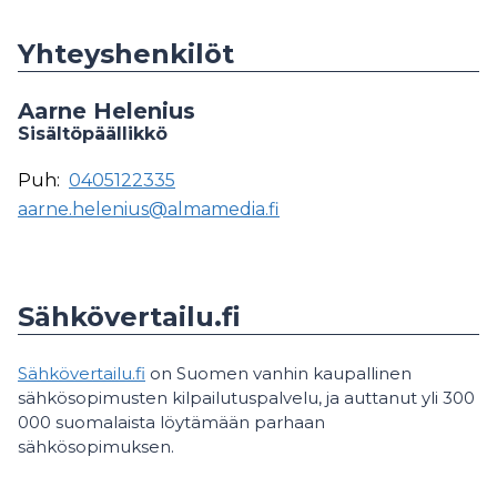
Yhteyshenkilöt
Aarne Helenius
Sisältöpäällikkö
Puh:
0405122335
aarne.helenius@almamedia.fi
Sähkövertailu.fi
Sähkövertailu.fi
on Suomen vanhin kaupallinen
sähkösopimusten kilpailutuspalvelu, ja auttanut yli 300
000 suomalaista löytämään parhaan
sähkösopimuksen.