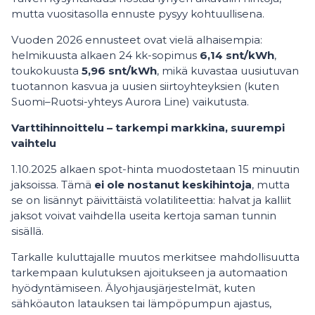
mutta vuositasolla ennuste pysyy kohtuullisena.
Vuoden 2026 ennusteet ovat vielä alhaisempia:
helmikuusta alkaen 24 kk-sopimus
6,14 snt/kWh
,
toukokuusta
5,96 snt/kWh
, mikä kuvastaa uusiutuvan
tuotannon kasvua ja uusien siirtoyhteyksien (kuten
Suomi–Ruotsi-yhteys Aurora Line) vaikutusta.
Varttihinnoittelu – tarkempi markkina, suurempi
vaihtelu
1.10.2025 alkaen spot-hinta muodostetaan 15 minuutin
jaksoissa. Tämä
ei ole nostanut keskihintoja
, mutta
se on lisännyt päivittäistä volatiliteettia: halvat ja kalliit
jaksot voivat vaihdella useita kertoja saman tunnin
sisällä.
Tarkalle kuluttajalle muutos merkitsee mahdollisuutta
tarkempaan kulutuksen ajoitukseen ja automaation
hyödyntämiseen. Älyohjausjärjestelmät, kuten
sähköauton latauksen tai lämpöpumpun ajastus,