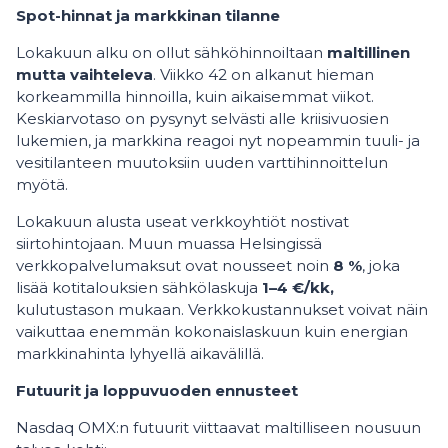
Spot-hinnat ja markkinan tilanne
Lokakuun alku on ollut sähköhinnoiltaan
maltillinen
mutta vaihteleva
. Viikko 42 on alkanut hieman
korkeammilla hinnoilla, kuin aikaisemmat viikot.
Keskiarvotaso on pysynyt selvästi alle kriisivuosien
lukemien, ja markkina reagoi nyt nopeammin tuuli- ja
vesitilanteen muutoksiin uuden varttihinnoittelun
myötä.
Lokakuun alusta useat verkkoyhtiöt nostivat
siirtohintojaan. Muun muassa Helsingissä
verkkopalvelumaksut ovat nousseet noin
8 %
, joka
lisää kotitalouksien sähkölaskuja
1–4 €/kk,
kulutustason mukaan. Verkkokustannukset voivat näin
vaikuttaa enemmän kokonaislaskuun kuin energian
markkinahinta lyhyellä aikavälillä.
Futuurit ja loppuvuoden ennusteet
Nasdaq OMX:n futuurit viittaavat maltilliseen nousuun