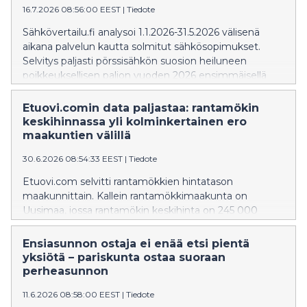
16.7.2026 08:56:00 EEST
|
Tiedote
Sähkövertailu.fi analysoi 1.1.2026-31.5.2026 välisenä
aikana palvelun kautta solmitut sähkösopimukset.
Selvitys paljasti pörssisähkön suosion heiluneen
poikkeuksellisen paljon vuoden 2026 ensimmäisellä
puoliskolla.
Etuovi.comin data paljastaa: rantamökin
keskihinnassa yli kolminkertainen ero
maakuntien välillä
30.6.2026 08:54:33 EEST
|
Tiedote
Etuovi.com selvitti rantamökkien hintatason
maakunnittain. Kallein rantamökkimaakunta on
Uusimaa, jossa rantamökin keskihinta on 245 000
euroa, kun taas Kainuusta rantamökin saa keskimäärin
78 000 eurolla. Uudellamaalla 2010–2020-luvuilla
Ensiasunnon ostaja ei enää etsi pientä
rakennetun mökin keskihinta nousee peräti 457 000
yksiötä – pariskunta ostaa suoraan
euroon. Eniten myytäviä rantamökkejä on Etelä-
perheasunnon
Savossa, Pirkanmaalla ja Varsinais-Suomessa.
11.6.2026 08:58:00 EEST
|
Tiedote