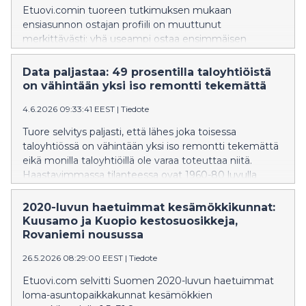
Etuovi.comin tuoreen tutkimuksen mukaan
ensiasunnon ostajan profiili on muuttunut
merkittävästi: yhä useampi ostaa ensimmäisen
asunnon pariskuntana, hakee omakotitaloa tai rivitaloa
ja on valmis maksamaan mieluummin enemmän kuin
Data paljastaa: 49 prosentilla taloyhtiöistä
tinkimään koosta. Samalla lainansaannin vaikeus
on vähintään yksi iso remontti tekemättä
jarruttaa liki kolmasosaa ensiasunnon ostajista.
4.6.2026 09:33:41 EEST
|
Tiedote
Tuore selvitys paljasti, että lähes joka toisessa
taloyhtiössä on vähintään yksi iso remontti tekemättä
eikä monilla taloyhtiöillä ole varaa toteuttaa niitä.
Haastavimmassa tilanteessa ovat 1960-80 luvulla
rakennetut taloyhtiöt,
joilta puuttuu vielä putkiremontti.
2020-luvun haetuimmat kesämökkikunnat:
Kuusamo ja Kuopio kestosuosikkeja,
Rovaniemi nousussa
26.5.2026 08:29:00 EEST
|
Tiedote
Etuovi.com selvitti Suomen 2020-luvun haetuimmat
loma-asuntopaikkakunnat kesämökkien