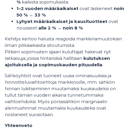
%
kaikista sopimuksista.
1–2 vuoden määräaikaiset
ovat laskeneet
noin
50 % → 33 %
.
Lyhyet määräaikaiset ja kausituotteet
ovat
nousseet
alle 2 % → noin 8 %
Kehitys kertoo halusta reagoida markkinamuutoksiin
ilman pitkäaikaista sitoutumista.
Pitkien sopimusten sijaan kuluttajat hakevat nyt
ratkaisuja, joissa hintariskiä hallitaan
kulutuksen
ajoituksella ja sopimuskauden pituudella
.
Sähköyhtiöt ovat tuoneet uusia ominaisuuksia ja
hinnoitteluvaihtoehtoja markkinoille, mm. sähkön
hinnan lukitseminen muutamaksi kuukaudeksi on
tullut tämän vuoden aikana tunnetummaksi
vaihtoehdoksi. Myös pörssisähkön marginaalin
alennushinnat muutamaksi kuukaudeksi ovat
nostaneet suosiotaan.
Yhteenveto