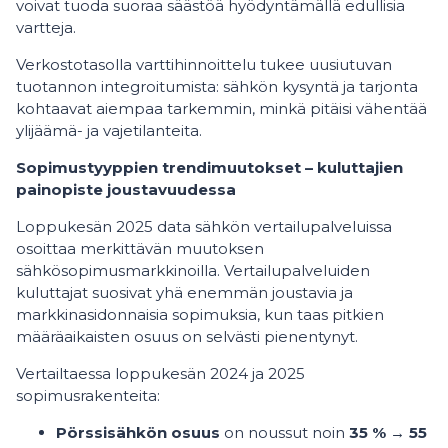
voivat tuoda suoraa säästöä hyödyntämällä edullisia
vartteja.
Verkostotasolla varttihinnoittelu tukee uusiutuvan
tuotannon integroitumista: sähkön kysyntä ja tarjonta
kohtaavat aiempaa tarkemmin, minkä pitäisi vähentää
ylijäämä- ja vajetilanteita.
Sopimustyyppien trendimuutokset – kuluttajien
painopiste joustavuudessa
Loppukesän 2025 data sähkön vertailupalveluissa
osoittaa merkittävän muutoksen
sähkösopimusmarkkinoilla. Vertailupalveluiden
kuluttajat suosivat yhä enemmän joustavia ja
markkinasidonnaisia sopimuksia, kun taas pitkien
määräaikaisten osuus on selvästi pienentynyt.
Vertailtaessa loppukesän 2024 ja 2025
sopimusrakenteita:
Pörssisähkön osuus
on noussut noin
35 % → 55