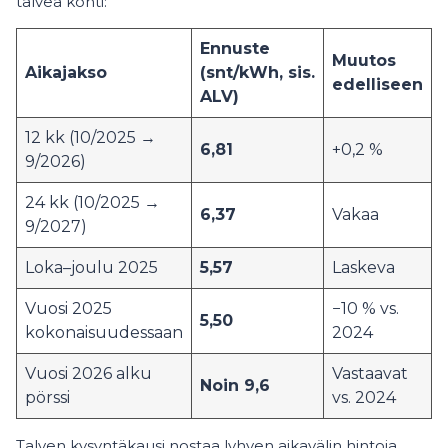
talvea kohti:
Ennuste
Muutos
Aikajakso
(snt/kWh, sis.
edelliseen
ALV)
12 kk (10/2025 →
6,81
+0,2 %
9/2026)
24 kk (10/2025 →
6,37
Vakaa
9/2027)
Loka–joulu 2025
5,57
Laskeva
Vuosi 2025
−10 % vs.
5,50
kokonaisuudessaan
2024
Vuosi 2026 alku
Vastaavat
Noin 9,6
pörssi
vs. 2024
Talven kysyntäkausi nostaa lyhyen aikavälin hintoja,