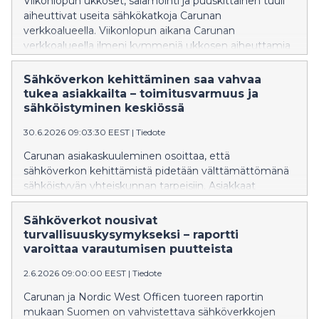
Viikonlopun ukkoset, salamointi ja puuskittainen tuuli
aiheuttivat useita sähkökatkoja Carunan
verkkoalueella. Viikonlopun aikana Carunan
verkkoalueella ilmeni kymmeniä ukkosen aiheuttamia
vikoja verkossa, varsinkin lounais-Suomessa, Länsi-
Uudellamaalla sekä jonkin verran Etelä-Pohjanmaan
Sähköverkon kehittäminen saa vahvaa
alueella.
tukea asiakkailta – toimitusvarmuus ja
sähköistyminen keskiössä
30.6.2026 09:03:30 EEST
|
Tiedote
Carunan asiakaskuuleminen osoittaa, että
sähköverkon kehittämistä pidetään välttämättömänä
sähköistyvän yhteiskunnan tarpeisiin. Asiakkaat
korostavat erityisesti toimitusvarmuutta, kapasiteetin
riittävyyttä ja puhtaan energian mahdollistamista.
Sähköverkot nousivat
Carunan sähköverkon kehittämissuunnitelmia
turvallisuuskysymykseksi – raportti
koskeneisiin asiakaskuulemisiin osallistui lähes 7 000
varoittaa varautumisen puutteista
asiakasta.
2.6.2026 09:00:00 EEST
|
Tiedote
Carunan ja Nordic West Officen tuoreen raportin
mukaan Suomen on vahvistettava sähköverkkojen