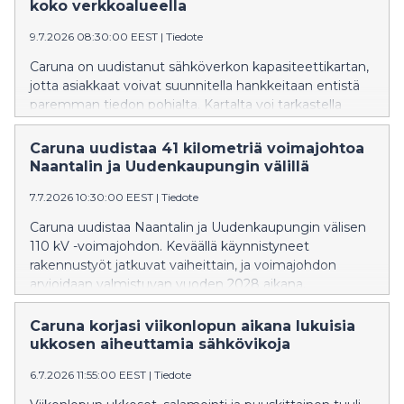
koko verkkoalueella
9.7.2026 08:30:00 EEST
|
Tiedote
Caruna on uudistanut sähköverkon kapasiteettikartan,
jotta asiakkaat voivat suunnitella hankkeitaan entistä
paremman tiedon pohjalta. Kartalta voi tarkastella
sähköverkon vapaata kapasiteettia kaikilla
jännitetasoilla ja tehdä hankkeiden liityntäkyselyitä.
Caruna uudistaa 41 kilometriä voimajohtoa
Naantalin ja Uudenkaupungin välillä
7.7.2026 10:30:00 EEST
|
Tiedote
Caruna uudistaa Naantalin ja Uudenkaupungin välisen
110 kV -voimajohdon. Keväällä käynnistyneet
rakennustyöt jatkuvat vaiheittain, ja voimajohdon
arvioidaan valmistuvan vuoden 2028 aikana.
Caruna korjasi viikonlopun aikana lukuisia
ukkosen aiheuttamia sähkövikoja
6.7.2026 11:55:00 EEST
|
Tiedote