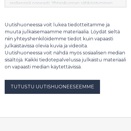
resilienssiä nopeasti. Yhteiskunnan sähköistyminen
kasvattaa sähköverkkojen merkitystä samalla, kun
uhat monipuolistuvat ja investointitarpeet kasvavat.
Tämä tarkoittaa investointeja verkkoihin,
Uutishuoneessa voit lukea tiedotteitamme ja
varaosavarastoihin, kyberturvallisuuteen ja osaavaan
muuta julkaisemaamme materiaalia. Löydät sieltä
henkilöstöön.
niin yhteyshenkilöidemme tiedot kuin vapaasti
julkaistavissa olevia kuvia ja videoita.
Uutishuoneessa voit nähdä myös sosiaalisen median
sisältöjä. Kaikki tiedotepalvelussa julkaistu materiaali
on vapaasti median käytettävissä.
TUTUSTU UUTISHUONEESEEMME