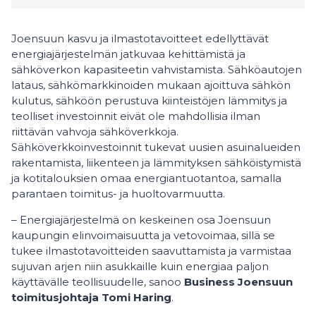
Joensuun kasvu ja ilmastotavoitteet edellyttävät
energiajärjestelmän jatkuvaa kehittämistä ja
sähköverkon kapasiteetin vahvistamista. Sähköautojen
lataus, sähkömarkkinoiden mukaan ajoittuva sähkön
kulutus, sähköön perustuva kiinteistöjen lämmitys ja
teolliset investoinnit eivät ole mahdollisia ilman
riittävän vahvoja sähköverkkoja.
Sähköverkkoinvestoinnit tukevat uusien asuinalueiden
rakentamista, liikenteen ja lämmityksen sähköistymistä
ja kotitalouksien omaa energiantuotantoa, samalla
parantaen toimitus- ja huoltovarmuutta.
– Energiajärjestelmä on keskeinen osa Joensuun
kaupungin elinvoimaisuutta ja vetovoimaa, sillä se
tukee ilmastotavoitteiden saavuttamista ja varmistaa
sujuvan arjen niin asukkaille kuin energiaa paljon
käyttävälle teollisuudelle, sanoo
Business Joensuun
toimitusjohtaja Tomi Haring
.