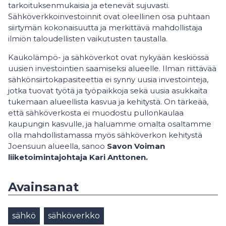
tarkoituksenmukaisia ja etenevät​ sujuvasti.​
Sähköverkkoinvestoinnit ovat oleellinen osa puhtaan
siirtymän kokonaisuutta ja merkittävä mahdollistaja
ilmiön taloudellisten vaikutusten taustalla.
Kaukolämpö- ja sähköverkot ovat nykyään keskiössä
uusien investointien saamiseksi alueelle. Ilman riittävää
sähkönsiirtokapasiteettia ei synny uusia investointeja,
jotka tuovat työtä ja työpaikkoja sekä uusia asukkaita
tukemaan alueellista kasvua ja kehitystä. On tärkeää,
että sähköverkosta ei muodostu pullonkaulaa
kaupungin kasvulle, ja haluamme omalta osaltamme
olla mahdollistamassa myös sähköverkon kehitystä
Joensuun alueella, sanoo
Savon Voiman
liiketoimintajohtaja Kari Anttonen.
Avainsanat
sähkö
sähköverkko