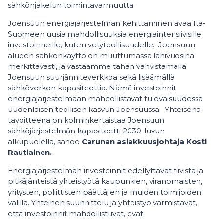
sähkönjakelun toimintavarmuutta.
Joensuun energiajärjestelmän kehittäminen avaa Itä-
Suomeen uusia mahdollisuuksia energiaintensiivisille
investoinneille, kuten vetyteollisuudelle. Joensuun
alueen sähkönkäyttö on muuttumassa lähivuosina
merkittävästi, ja vastaamme tähän vahvistamalla
Joensuun suurjänniteverkkoa sekä lisäämällä
sähköverkon kapasiteettia. Nämä investoinnit
energiajärjestelmään mahdollistavat tulevaisuudessa
uudenlaisen teollisen kasvun Joensuussa. Yhteisenä
tavoitteena on kolminkertaistaa Joensuun
sähköjärjestelmän kapasiteetti 2030-luvun
alkupuolella, sanoo
Carunan asiakkuusjohtaja Kosti
Rautiainen.
Energiajärjestelmän investoinnit​ edellyttävät tiivistä ja
pitkäjänteistä yhteistyötä​ kaupunkien, viranomaisten,​
yritysten, poliittisten päättäjien​ ja muiden toimijoiden
välillä.​ Yhteinen suunnittelu ja​ yhteistyö varmistavat,
että​ investoinnit mahdollistuvat, ovat