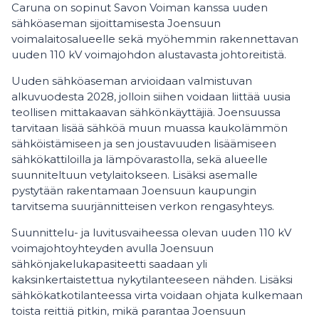
Caruna on sopinut Savon Voiman kanssa uuden
sähköaseman sijoittamisesta Joensuun
voimalaitosalueelle sekä myöhemmin rakennettavan
uuden 110 kV voimajohdon alustavasta johtoreitistä.
Uuden sähköaseman arvioidaan valmistuvan
alkuvuodesta 2028, jolloin siihen voidaan liittää uusia
teollisen mittakaavan sähkönkäyttäjiä. Joensuussa
tarvitaan lisää sähköä muun muassa kaukolämmön
sähköistämiseen ja sen joustavuuden lisäämiseen
sähkökattiloilla ja lämpövarastolla, sekä alueelle
suunniteltuun vetylaitokseen. Lisäksi asemalle
pystytään rakentamaan Joensuun kaupungin
tarvitsema suurjännitteisen verkon rengasyhteys.
Suunnittelu- ja luvitusvaiheessa olevan uuden 110 kV
voimajohtoyhteyden avulla Joensuun
sähkönjakelukapasiteetti saadaan yli
kaksinkertaistettua nykytilanteeseen nähden. Lisäksi
sähkökatkotilanteessa virta voidaan ohjata kulkemaan
toista reittiä pitkin, mikä parantaa Joensuun