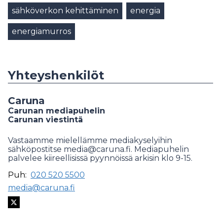
sähköverkon kehittäminen
energia
energiamurros
Yhteyshenkilöt
Caruna
Carunan mediapuhelin
Carunan viestintä
Vastaamme mielellämme mediakyselyihin
sähköpostitse media@caruna.fi. Mediapuhelin
palvelee kiireellisissä pyynnöissä arkisin klo 9-15.
Puh:
020 520 5500
media@caruna.fi