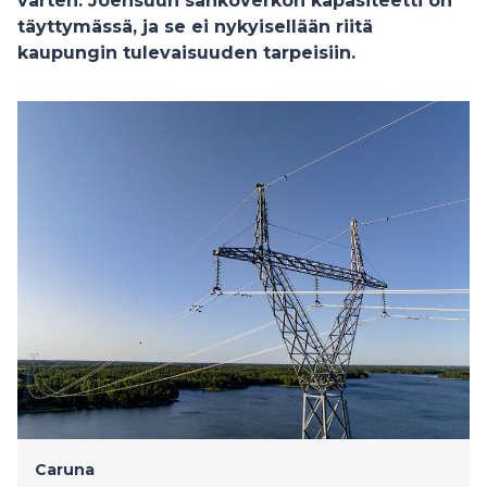
varten. Joensuun sähköverkon kapasiteetti on
täyttymässä, ja se ei nykyisellään riitä
kaupungin tulevaisuuden tarpeisiin.
Caruna