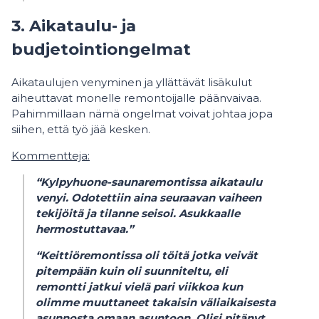
3. Aikataulu- ja
budjetointiongelmat
Aikataulujen venyminen ja yllättävät lisäkulut
aiheuttavat monelle remontoijalle päänvaivaa.
Pahimmillaan nämä ongelmat voivat johtaa jopa
siihen, että työ jää kesken.
Kommentteja:
“Kylpyhuone-saunaremontissa aikataulu
venyi. Odotettiin aina seuraavan vaiheen
tekijöitä ja tilanne seisoi. Asukkaalle
hermostuttavaa.”
“Keittiöremontissa oli töitä jotka veivät
pitempään kuin oli suunniteltu, eli
remontti jatkui vielä pari viikkoa kun
olimme muuttaneet takaisin väliaikaisesta
asunnosta omaan asuntoon. Olisi pitänyt