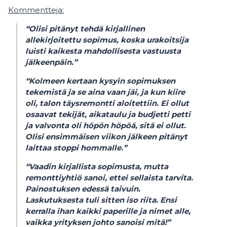
Kommentteja:
“Olisi pitänyt tehdä kirjallinen
allekirjoitettu sopimus, koska urakoitsija
luisti kaikesta mahdollisesta vastuusta
jälkeenpäin.”
“Kolmeen kertaan kysyin sopimuksen
tekemistä ja se aina vaan jäi, ja kun kiire
oli, talon täysremontti aloitettiin. Ei ollut
osaavat tekijät, aikataulu ja budjetti petti
ja valvonta oli höpön höpöä, sitä ei ollut.
Olisi ensimmäisen viikon jälkeen pitänyt
laittaa stoppi hommalle.”
“Vaadin kirjallista sopimusta, mutta
remonttiyhtiö sanoi, ettei sellaista tarvita.
Painostuksen edessä taivuin.
Laskutuksesta tuli sitten iso riita. Ensi
kerralla ihan kaikki paperille ja nimet alle,
vaikka yrityksen johto sanoisi mitä!”