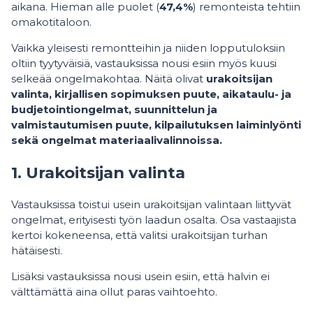
aikana. Hieman alle puolet (
47,4%
) remonteista tehtiin
omakotitaloon.
Vaikka yleisesti remontteihin ja niiden lopputuloksiin
oltiin tyytyväisiä, vastauksissa nousi esiin myös kuusi
selkeää ongelmakohtaa. Näitä olivat
urakoitsijan
valinta, kirjallisen sopimuksen puute, aikataulu- ja
budjetointiongelmat, suunnittelun ja
valmistautumisen puute, kilpailutuksen laiminlyönti
sekä ongelmat materiaalivalinnoissa.
1. Urakoitsijan valinta
Vastauksissa toistui usein urakoitsijan valintaan liittyvät
ongelmat, erityisesti työn laadun osalta. Osa vastaajista
kertoi kokeneensa, että valitsi urakoitsijan turhan
hätäisesti.
Lisäksi vastauksissa nousi usein esiin, että halvin ei
välttämättä aina ollut paras vaihtoehto.