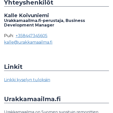
Yhteyshenkilöt
Kalle Koivuniemi
Urakkamaailma.fi-perustaja, Business
Development Manager
Puh:
+358447345605
kalle@urakkamaailma.fi
Linkit
Linkki kyselyn tuloksiin
Urakkamaailma.fi
Urakkamaailma on Suomen suosituin remonttien