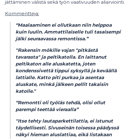
jättäminen välistä sekä työn vaativuuden aliarviointi.
Kommentteja:
“Maalaaminen ei ollutkaan niin helppoa
kuin luulin. Ammattilaiselle tuli tasaisempi
jälki seuraavassa remontissa.”
"Rakensin mökille vajan "pitkästä
tavarasta" ja peltikatolla. En laittanut
peltikaton alle aluskatetta, joten
kondenssivettä tippui syksyllä ja keväällä
lattialle. Katto piti purkaa ja asentaa
aluskate, minkä jälkeen pellit takaisin
katolle."
“Remontti oli työläs tehdä, olisi ollut
parempi teettää vieraalla”
"Itse tehty lautaparkettilattia, ei istunut
täydellisesti. Sivuseinän toisessa päädyssä
näkyi hieman aluslattiaa, eikä listakaan