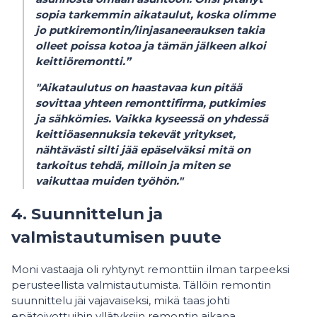
sopia tarkemmin aikataulut, koska olimme
jo putkiremontin/linjasaneerauksen takia
olleet poissa kotoa ja tämän jälkeen alkoi
keittiöremontti.”
"Aikataulutus on haastavaa kun pitää
sovittaa yhteen remonttifirma, putkimies
ja sähkömies. Vaikka kyseessä on yhdessä
keittiöasennuksia tekevät yritykset,
nähtävästi silti jää epäselväksi mitä on
tarkoitus tehdä, milloin ja miten se
vaikuttaa muiden työhön."
4. Suunnittelun ja
valmistautumisen puute
Moni vastaaja oli ryhtynyt remonttiin ilman tarpeeksi
perusteellista valmistautumista. Tällöin remontin
suunnittelu jäi vajavaiseksi, mikä taas johti
epätoivottuihin yllätyksiin remontin aikana.