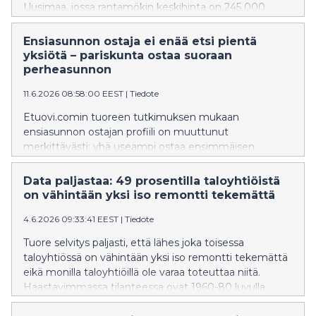
Uusimaa, jossa rantamökin keskihinta on 245 000
euroa, kun taas Kainuusta rantamökin saa keskimäärin
78 000 eurolla. Uudellamaalla 2010–2020-luvuilla
Ensiasunnon ostaja ei enää etsi pientä
rakennetun mökin keskihinta nousee peräti 457 000
yksiötä – pariskunta ostaa suoraan
euroon. Eniten myytäviä rantamökkejä on Etelä-
perheasunnon
Savossa, Pirkanmaalla ja Varsinais-Suomessa.
11.6.2026 08:58:00 EEST
|
Tiedote
Etuovi.comin tuoreen tutkimuksen mukaan
ensiasunnon ostajan profiili on muuttunut
merkittävästi: yhä useampi ostaa ensimmäisen
asunnon pariskuntana, hakee omakotitaloa tai rivitaloa
ja on valmis maksamaan mieluummin enemmän kuin
Data paljastaa: 49 prosentilla taloyhtiöistä
tinkimään koosta. Samalla lainansaannin vaikeus
on vähintään yksi iso remontti tekemättä
jarruttaa liki kolmasosaa ensiasunnon ostajista.
4.6.2026 09:33:41 EEST
|
Tiedote
Tuore selvitys paljasti, että lähes joka toisessa
taloyhtiössä on vähintään yksi iso remontti tekemättä
eikä monilla taloyhtiöillä ole varaa toteuttaa niitä.
Haastavimmassa tilanteessa ovat 1960-80 luvulla
rakennetut taloyhtiöt,