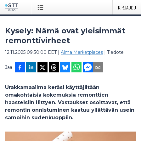
KIRJAUDU
Kysely: Nämä ovat yleisimmät
remonttivirheet
12.11.2025 09:30:00 EET
|
Alma Marketplaces
|
Tiedote
Jaa
Urakkamaailma keräsi käyttäjiltään
omakohtaisia kokemuksia remonttien
haasteisiin liittyen. Vastaukset osoittavat, että
remontin onnistuminen kaatuu yllättävän usein
samoihin sudenkuoppiin.