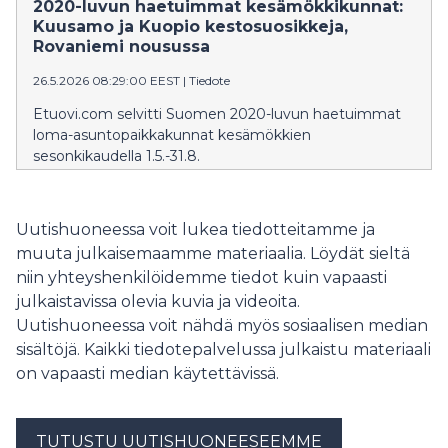
joilta puuttuu vielä putkiremontti.
2020-luvun haetuimmat kesämökkikunnat:
Kuusamo ja Kuopio kestosuosikkeja,
Rovaniemi nousussa
26.5.2026 08:29:00 EEST
|
Tiedote
Etuovi.com selvitti Suomen 2020-luvun haetuimmat
loma-asuntopaikkakunnat kesämökkien
sesonkikaudella 1.5.-31.8.
Uutishuoneessa voit lukea tiedotteitamme ja
muuta julkaisemaamme materiaalia. Löydät sieltä
niin yhteyshenkilöidemme tiedot kuin vapaasti
julkaistavissa olevia kuvia ja videoita.
Uutishuoneessa voit nähdä myös sosiaalisen median
sisältöjä. Kaikki tiedotepalvelussa julkaistu materiaali
on vapaasti median käytettävissä.
TUTUSTU UUTISHUONEESEEMME