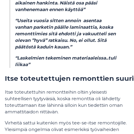
aikainen hankinta. Näistä osa pääsi
vanhenemaan ennen käyttöä”
“Useita vuosia sitten annoin asentaa
vanhan parketin päälle laminaattia, koska
remonttimies sitä ehdotti ja vakuutteli sen
olevan ”hyvä” ratkaisu. No, ei ollut. Sitä
päätöstä kaduin kauan.”
“Laskelmien tekeminen materiaaleissa..tuli
liikaa”
Itse toteutettujen remonttien suu
Itse toteutettuhin remontteihin oltiin yleisesti
suhteellisen tyytyväisiä, koska remonttia oli lähdetty
toteuttamaan itse lähinnä silloin kun tiedettiin oman
ammattitaidon riittävän.
Virheitä sattui kuitenkin myös tee-se-itse remontoijille.
Yleisimpiä ongelmia olivat esimerkiksi työvaiheiden