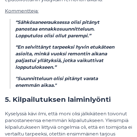
Kommentteja:
“Sähkösaneerauksessa olisi pitänyt
panostaa ennakkosuunnitteluun.
Lopputulos olisi ollut parempi.”
“En selvittänyt tarpeeksi hyvin etukäteen
asioita, minkä vuoksi remontin aikana
paljastui yllätyksiä, jotka vaikuttivat
lopputulokseen.”
"Suunnitteluun olisi pitänyt varata
enemmän aikaa."
5. Kilpailutuksen laiminlyönti
Kyselyssä kävi ilmi, että moni olisi jälkikäteen toivonut
panostaneensa enemmän kilpailutukseen. Yleisimpiä
kilpailutukseen liittyviä ongelmia oli, että eri toimijoita ei
vertailtu tarpeeksi, otettiin ensimmäinen tarjous