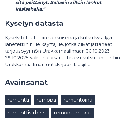
sitä peittänyt. Sahasin silloin lankut
käsisahalla."
Kyselyn datasta
Kysely toteutettiin sähköisenä ja kutsu kyselyyn
lähetettiin niille käyttäjille, jotka olivat jättäneet
tarjouspyynnön Urakkamaailmaan 30.10.2023 -
29.10.2025 välisenä aikana. Lisäksi kutsu lähetettiin
Urakkamaailman uutiskirjeen tilaajille.
Avainsanat
remontti
remppa
remontointi
remonttivirheet
remonttimokat