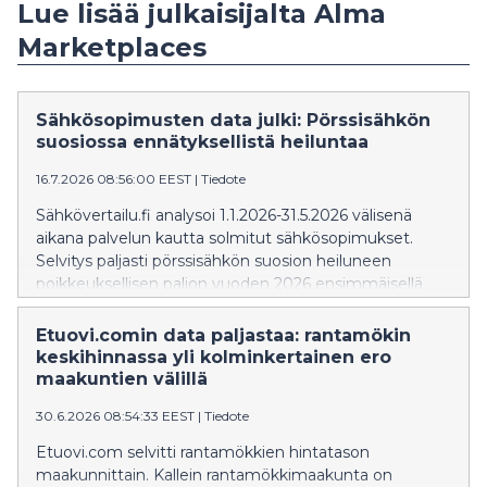
Lue lisää julkaisijalta Alma
Marketplaces
Sähkösopimusten data julki: Pörssisähkön
suosiossa ennätyksellistä heiluntaa
16.7.2026 08:56:00 EEST
|
Tiedote
Sähkövertailu.fi analysoi 1.1.2026-31.5.2026 välisenä
aikana palvelun kautta solmitut sähkösopimukset.
Selvitys paljasti pörssisähkön suosion heiluneen
poikkeuksellisen paljon vuoden 2026 ensimmäisellä
puoliskolla.
Etuovi.comin data paljastaa: rantamökin
keskihinnassa yli kolminkertainen ero
maakuntien välillä
30.6.2026 08:54:33 EEST
|
Tiedote
Etuovi.com selvitti rantamökkien hintatason
maakunnittain. Kallein rantamökkimaakunta on