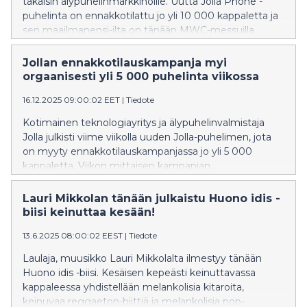
takaisin älypuhelinmarkkinoille. Uutta Jolla Phone -
puhelinta on ennakkotilattu jo yli 10 000 kappaletta ja
sen maailmanensi-ilta on tänään MWC-messuilla
Barcelonassa, Espanjassa.
Jollan ennakkotilauskampanja myi
orgaanisesti yli 5 000 puhelinta viikossa
16.12.2025 09:00:02 EET
|
Tiedote
Kotimainen teknologiayritys ja älypuhelinvalmistaja
Jolla julkisti viime viikolla uuden Jolla-puhelimen, jota
on myyty ennakkotilauskampanjassa jo yli 5 000
kappaletta. Viikon mittaisen kampanjan
verkkomarkkinointibudjetti oli vain 2500 euroa. Täysin
orgaaninen, yhteisövetoinen kysyntä lähettää selkeän
Lauri Mikkolan tänään julkaistu Huono idis -
viestin: ihmiset haluavat eurooppalaisen älypuhelimen.
biisi keinuttaa kesään!
13.6.2025 08:00:02 EEST
|
Tiedote
Laulaja, muusikko Lauri Mikkolalta ilmestyy tänään
Huono idis -biisi. Kesäisen kepeästi keinuttavassa
kappaleessa yhdistellään melankolisia kitaroita,
keinuvaa reggaeton-biittiä ja melankolisia pop-