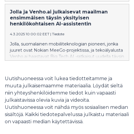
koukkuja.
Jolla ja Venho.ai julkaisevat maailman
ensimmäisen täysin yksityisen
henkilökohtaisen AI-assistentin
4.3.2025 10:00:02 EET
|
Tiedote
Jolla, suomalainen mobiiliteknologian pioneeri, jonka
juuret ovat Nokian MeeGo-projektissa, ja tekoälyalusta
Venho.ai haastavat Big Tech AI -ratkaisut uudella täysin
yksityisellä ja henkilökohtaisella tekoälyassistentti
Mindyllä. Mindy lanseerattiin Mobile World Congress
2025 -tapahtumassa Barcelonassa ja se tulee saataville
Uutishuoneessa voit lukea tiedotteitamme ja
Jolla Mind2 -tekoälylaitteelle huhtikuussa.
muuta julkaisemaamme materiaalia. Löydät sieltä
niin yhteyshenkilöidemme tiedot kuin vapaasti
julkaistavissa olevia kuvia ja videoita.
Uutishuoneessa voit nähdä myös sosiaalisen median
sisältöjä. Kaikki tiedotepalvelussa julkaistu materiaali
on vapaasti median käytettävissä.