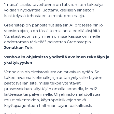
"muisti". Lisäksi tavoitteena on tutkia, miten tekoälyä
voidaan hyödyntää luottamuksellisen aineiston
käsittelyssä tehostaen toimintaprosesseja.
Greenstep on panostanut sisäisiin AI prosesseihin jo
vuosien ajan ja on tässä toimialansa edelläkävijöitä.
"Asiakastiedon säilyminen omissa käsissä on meille
ehdottoman tärkeää", painottaa Greenstepin
Jonathan Teir
.
Venho.ai:n ohjelmisto yhdistää avoimen tekoälyn ja
yksityisyyden
Venho.ai:n ohjelmistoalusta on ratkaisun sydän. Se
tukee avoimia kielimalleja ja antaa yrityksille täyden
päätösvallan siitä, missä tekoälytehtävät
prosessoidaan: käyttäjän omalla koneella, Mind2-
laitteessa tai palvelimella. Ohjelmisto mahdollistaa
muistirakenteiden, käyttöpolitiikkojen sekä
käyttäjäagenttien hallinnan täysin paikallisesti.