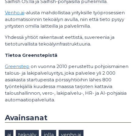
Sailfish OS:llä ja Sailfish-pohjaisilla puhelimilla.
Venho.ai
-alusta mahdollistaa yrityksille työprosessien
automatisoinnin tekoälyn avulla, niin että tieto pysyy
yritysten omilla laitteilla ja palvelimilla.
Yhdessä yhtiöt rakentavat eettistä, suvereenia ja
tietoturvallista tekoälyinfrastruktuuria.
Tietoa Greenstepistä
Greenstep
on vuonna 2010 perustettu pohjoismainen
talous- ja lakipalveluyritys, joka palvelee yli 2 000
asiakasta startupeista pörssiyhtiöihin lähes 800
työntekijällä kuudessa maassa tarjoten kattavia
taloushallinnon, vero-, lakipalvelu-, HR- ja AI-pohjaisia
automaatiopalveluita.
Avainsanat
ai
tekoäly
jolla
venho.ai