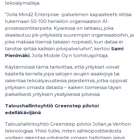
tekoälymalleja.
"Jolla Mind2 Enterprise -palvelimen kapasiteetti riittää
tukemaan 50-100 henkilön organisaation AI-
prosessointitarpeita. Kyseessä on ratkaisu, joka
skaalautuu pk-yrityksistä suurempiin organisaatioihin, ja
joka maksaa itsensä takaisin nopeasti, kun dataa ei
tarvitse siirtää kalliisiin pilvipalveluihin", kertoo
Sami
Pienimäki
, Jolla Mobile Oy:n toimitusjohtaja.
Käytännössä tämä tarkoittaa, että yritykset voivat
käsitellä kerralla jopa satojen sivujen asiakirjoja tai
rakentaa tekoälyavusteisia järjestelmiä, jotka oppivat
yrityksen omasta datasta – kaiken toimiessa täysin
paikallisesti yrityksen yksityisessä pilvessä.
Taloushallintoyhtiö Greenstep pilotoi
edelläkävijänä
Taloushallintoyhtiö Greenstep pilotoi Jollan ja Venhon
teknologiaa. Yhtiö tutkii, miten sähköpostitiedosta
voidaan rakentaa yritykselle omaan hallintaan jäävä