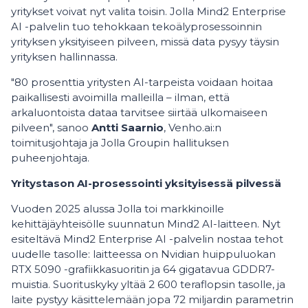
yritykset voivat nyt valita toisin. Jolla Mind2 Enterprise
AI -palvelin tuo tehokkaan tekoälyprosessoinnin
yrityksen yksityiseen pilveen, missä data pysyy täysin
yrityksen hallinnassa.
"80 prosenttia yritysten AI-tarpeista voidaan hoitaa
paikallisesti avoimilla malleilla – ilman, että
arkaluontoista dataa tarvitsee siirtää ulkomaiseen
pilveen", sanoo
Antti Saarnio
, Venho.ai:n
toimitusjohtaja ja Jolla Groupin hallituksen
puheenjohtaja.
Yritystason AI-prosessointi yksityisessä pilvessä
Vuoden 2025 alussa Jolla toi markkinoille
kehittäjäyhteisölle suunnatun Mind2 AI-laitteen. Nyt
esiteltävä Mind2 Enterprise AI -palvelin nostaa tehot
uudelle tasolle: laitteessa on Nvidian huippuluokan
RTX 5090 -grafiikkasuoritin ja 64 gigatavua GDDR7-
muistia. Suorituskyky yltää 2 600 teraflopsin tasolle, ja
laite pystyy käsittelemään jopa 72 miljardin parametrin