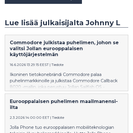
Lue lisää julkaisijalta Johnny L
Commodore julkistaa puhelimen, johon se
valitsi Jollan eurooppalaisen
käyttöjärjestelmän
16.6.2026 13:29:15 EEST
|
Tiedote
Ikoninen tietokonebrändi Commodore palaa
puhelinmarkkinoille ja julkistaa Commodore Callback
8020 -mallin, joka perustuu Jollan Sailfish OS -
käyttöjärjestelmään.
Eurooppalaisen puhelimen maailmanensi-
ilta
2.3.2026 14:00:00 EET
|
Tiedote
Jolla Phone tuo eurooppalaisen mobiiliteknologian