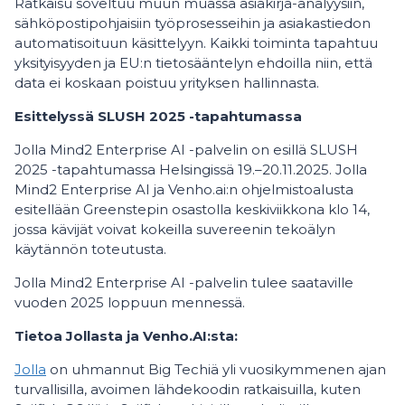
Ratkaisu soveltuu muun muassa asiakirja-analyysiin,
sähköpostipohjaisiin työprosesseihin ja asiakastiedon
automatisoituun käsittelyyn. Kaikki toiminta tapahtuu
yksityisyyden ja EU:n tietosääntelyn ehdoilla niin, että
data ei koskaan poistuu yrityksen hallinnasta.
Esittelyssä SLUSH 2025 -tapahtumassa
Jolla Mind2 Enterprise AI -palvelin on esillä SLUSH
2025 -tapahtumassa Helsingissä 19.–20.11.2025. Jolla
Mind2 Enterprise AI ja Venho.ai:n ohjelmistoalusta
esitellään Greenstepin osastolla keskiviikkona klo 14,
jossa kävijät voivat kokeilla suvereenin tekoälyn
käytännön toteutusta.
Jolla Mind2 Enterprise AI -palvelin tulee saataville
vuoden 2025 loppuun mennessä.
Tietoa Jollasta ja Venho.AI:sta:
Jolla
on uhmannut Big Techiä yli vuosikymmenen ajan
turvallisilla, avoimen lähdekoodin ratkaisuilla, kuten