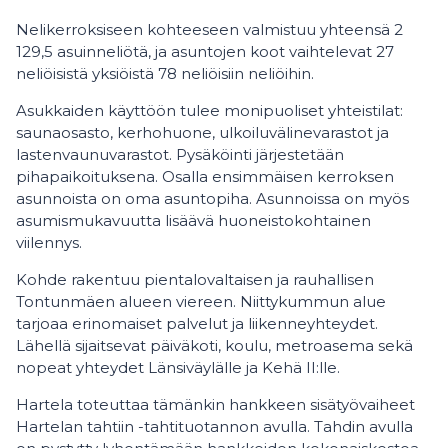
Nelikerroksiseen kohteeseen valmistuu yhteensä 2
129,5 asuinneliötä, ja asuntojen koot vaihtelevat 27
neliöisistä yksiöistä 78 neliöisiin neliöihin.
Asukkaiden käyttöön tulee monipuoliset yhteistilat:
saunaosasto, kerhohuone, ulkoiluvälinevarastot ja
lastenvaunuvarastot. Pysäköinti järjestetään
pihapaikoituksena. Osalla ensimmäisen kerroksen
asunnoista on oma asuntopiha. Asunnoissa on myös
asumismukavuutta lisäävä huoneistokohtainen
viilennys.
Kohde rakentuu pientalovaltaisen ja rauhallisen
Tontunmäen alueen viereen. Niittykummun alue
tarjoaa erinomaiset palvelut ja liikenneyhteydet.
Lähellä sijaitsevat päiväkoti, koulu, metroasema sekä
nopeat yhteydet Länsiväylälle ja Kehä II:lle.
Hartela toteuttaa tämänkin hankkeen sisätyövaiheet
Hartelan tahtiin -tahtituotannon avulla. Tahdin avulla