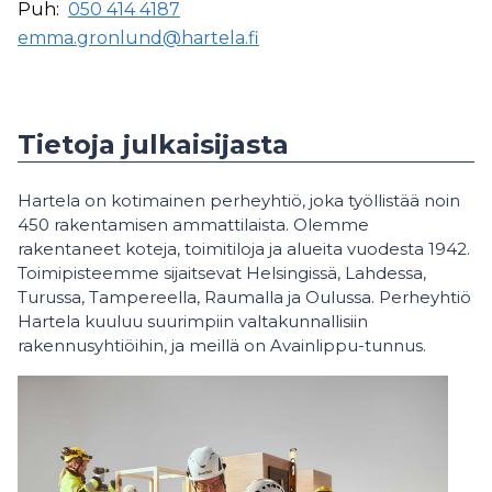
Puh:
050 414 4187
emma.gronlund@hartela.fi
Tietoja julkaisijasta
Hartela on kotimainen perheyhtiö, joka työllistää noin
450 rakentamisen ammattilaista. Olemme
rakentaneet koteja, toimitiloja ja alueita vuodesta 1942.
Toimipisteemme sijaitsevat Helsingissä, Lahdessa,
Turussa, Tampereella, Raumalla ja Oulussa. Perheyhtiö
Hartela kuuluu suurimpiin valtakunnallisiin
rakennusyhtiöihin, ja meillä on Avainlippu-tunnus.