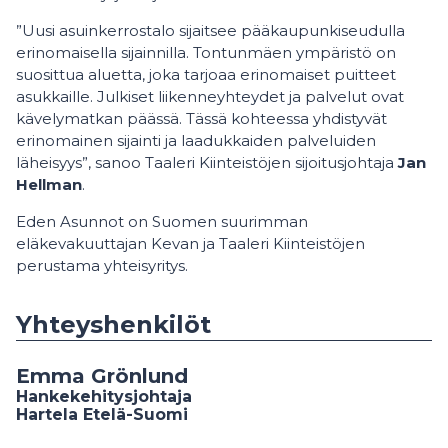
”Uusi asuinkerrostalo sijaitsee pääkaupunkiseudulla
erinomaisella sijainnilla. Tontunmäen ympäristö on
suosittua aluetta, joka tarjoaa erinomaiset puitteet
asukkaille. Julkiset liikenneyhteydet ja palvelut ovat
kävelymatkan päässä. Tässä kohteessa yhdistyvät
erinomainen sijainti ja laadukkaiden palveluiden
läheisyys”, sanoo Taaleri Kiinteistöjen sijoitusjohtaja
Jan
Hellman
.
Eden Asunnot on Suomen suurimman
eläkevakuuttajan Kevan ja Taaleri Kiinteistöjen
perustama yhteisyritys.
Yhteyshenkilöt
Emma Grönlund
Hankekehitysjohtaja
Hartela Etelä-Suomi