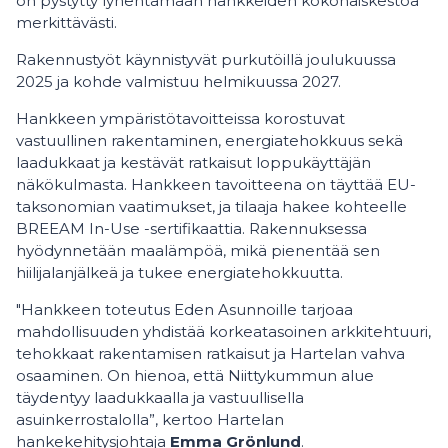
on pystytty lyhentämään hankkeiden kokonaiskestoa
merkittävästi.
Rakennustyöt käynnistyvät purkutöillä joulukuussa
2025 ja kohde valmistuu helmikuussa 2027.
Hankkeen ympäristötavoitteissa korostuvat
vastuullinen rakentaminen, energiatehokkuus sekä
laadukkaat ja kestävät ratkaisut loppukäyttäjän
näkökulmasta. Hankkeen tavoitteena on täyttää EU-
taksonomian vaatimukset, ja tilaaja hakee kohteelle
BREEAM In-Use -sertifikaattia. Rakennuksessa
hyödynnetään maalämpöä, mikä pienentää sen
hiilijalanjälkeä ja tukee energiatehokkuutta.
"Hankkeen toteutus Eden Asunnoille tarjoaa
mahdollisuuden yhdistää korkeatasoinen arkkitehtuuri,
tehokkaat rakentamisen ratkaisut ja Hartelan vahva
osaaminen. On hienoa, että Niittykummun alue
täydentyy laadukkaalla ja vastuullisella
asuinkerrostalolla”, kertoo Hartelan
hankekehitysjohtaja
Emma Grönlund
.