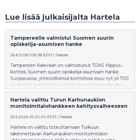
Lue lisää julkaisijalta Hartela
Tampereelle valmistui Suomen suurin
opiskelija-asumisen hanke
26.6.2026 11:53:38 EEST
|
Tiedote
Tampereen Kalevaan on valmistunut TOAS Hippos -
kortteli, Suomen suurin opiskelija-asumisen hanke.
Suojaavassa, yhteisöllisessä korttelissa asuu nyt yli 700
opiskelijaa, ja kokonaisuus kokoaa asumisen rinnalle
laajan palveluympäristön arjen tueksi.
Hartela valittu Turun Karhunaukion
monitoimitalohankkeen kehitysvaiheeseen
25.6.2026 09:02:00 EEST
|
Tiedote
Hartela on valittu toteuttamaan Turkuun
rakennettavan Karhunaukion monitoimitalon