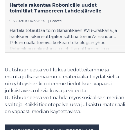
autopesu. Hartela vastaa koko hankkeen
Hartela rakentaa Robonicille uudet
hankekehityksestä ja rakentamisesta.
toimitilat Tampereen Lahdesjärvelle
9.6.2026 10:16:35 EEST
|
Tiedote
Hartela toteuttaa toimitilahankkeen KVR-urakkana, ja
hankkeen rakennuttajakonsulttina toimii A-Insinöörit.
Pirkanmaalla toimiva korkean teknologian yhtiö
Robonik on erikoistunut miehittämättömien ilma-
alusten laukaisu- ja testausalustoihin.
Uutishuoneessa voit lukea tiedotteitamme ja
muuta julkaisemaamme materiaalia. Löydät sieltä
niin yhteyshenkilöidemme tiedot kuin vapaasti
julkaistavissa olevia kuvia ja videoita.
Uutishuoneessa voit nähdä myös sosiaalisen median
sisältöjä. Kaikki tiedotepalvelussa julkaistu materiaali
on vapaasti median käytettävissä.