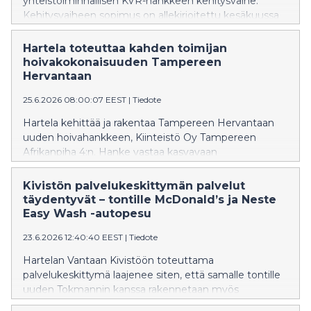
yhteistoiminnallisen KVR-hankkeen kehitysvaihe.
Kehitysvaiheen sopimus on allekirjoitettu kesäkuussa
2026.
Hartela toteuttaa kahden toimijan
hoivakokonaisuuden Tampereen
Hervantaan
25.6.2026 08:00:07 EEST
|
Tiedote
Hartela kehittää ja rakentaa Tampereen Hervantaan
uuden hoivahankkeen, Kiinteistö Oy Tampereen
Afrikanpiha 4:n. Hanke vastaa kasvavaan
hoivapalveluiden tarpeeseen ja vahvistaa Hervannan
alueen monipuolista ja kehittyvää palvelurakennetta.
Kivistön palvelukeskittymän palvelut
täydentyvät – tontille McDonald’s ja Neste
Easy Wash -autopesu
23.6.2026 12:40:40 EEST
|
Tiedote
Hartelan Vantaan Kivistöön toteuttama
palvelukeskittymä laajenee siten, että samalle tontille
uuden Tokmannin kanssa rakennetaan myös
McDonald’s-ravintola sekä Neste Easy Wash -