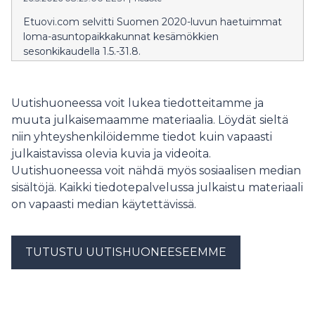
Etuovi.com selvitti Suomen 2020-luvun haetuimmat
loma-asuntopaikkakunnat kesämökkien
sesonkikaudella 1.5.-31.8.
Uutishuoneessa voit lukea tiedotteitamme ja
muuta julkaisemaamme materiaalia. Löydät sieltä
niin yhteyshenkilöidemme tiedot kuin vapaasti
julkaistavissa olevia kuvia ja videoita.
Uutishuoneessa voit nähdä myös sosiaalisen median
sisältöjä. Kaikki tiedotepalvelussa julkaistu materiaali
on vapaasti median käytettävissä.
TUTUSTU UUTISHUONEESEEMME