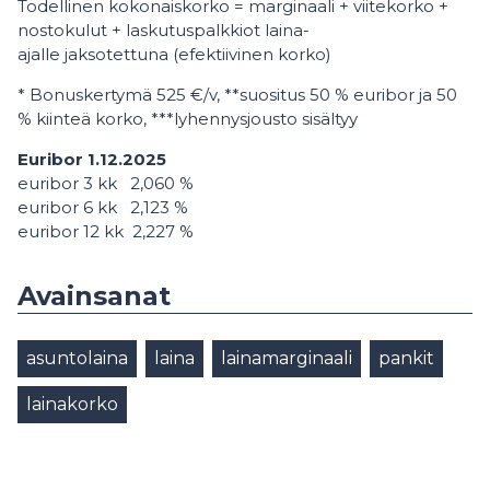
Todellinen kokonaiskorko = marginaali + viitekorko +
nostokulut + laskutuspalkkiot laina-
ajalle jaksotettuna (efektiivinen korko)
* Bonuskertymä 525 €/v, **suositus 50 % euribor ja 50
% kiinteä korko, ***lyhennysjousto sisältyy
Euribor 1.12.2025
euribor 3 kk 2,060 %
euribor 6 kk 2,123 %
euribor 12 kk 2,227 %
Avainsanat
asuntolaina
laina
lainamarginaali
pankit
lainakorko