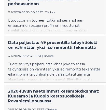
euroon. Eniten myytäviä rantamökkejä on Etelä-
perheasunnon
Savossa, Pirkanmaalla ja Varsinais-Suomessa.
11.6.2026 08:58:00 EEST
|
Tiedote
Etuovi.comin tuoreen tutkimuksen mukaan
ensiasunnon ostajan profiili on muuttunut
merkittävästi: yhä useampi ostaa ensimmäisen
asunnon pariskuntana, hakee omakotitaloa tai rivitaloa
ja on valmis maksamaan mieluummin enemmän kuin
Data paljastaa: 49 prosentilla taloyhtiöistä
tinkimään koosta. Samalla lainansaannin vaikeus
on vähintään yksi iso remontti tekemättä
jarruttaa liki kolmasosaa ensiasunnon ostajista.
4.6.2026 09:33:41 EEST
|
Tiedote
Tuore selvitys paljasti, että lähes joka toisessa
taloyhtiössä on vähintään yksi iso remontti tekemättä
eikä monilla taloyhtiöillä ole varaa toteuttaa niitä.
Haastavimmassa tilanteessa ovat 1960-80 luvulla
rakennetut taloyhtiöt,
joilta puuttuu vielä putkiremontti.
2020-luvun haetuimmat kesämökkikunnat:
Kuusamo ja Kuopio kestosuosikkeja,
Rovaniemi nousussa
26.5.2026 08:29:00 EEST
|
Tiedote