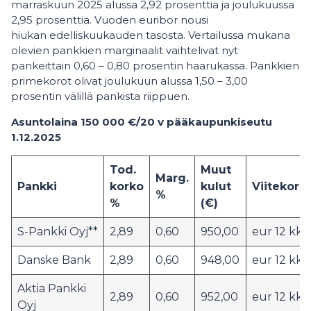
marraskuun 2025 alussa 2,92 prosenttia ja joulukuussa
2,95 prosenttia. Vuoden euribor nousi
hiukan edelliskuukauden tasosta. Vertailussa mukana
olevien pankkien marginaalit vaihtelivat nyt
pankeittain 0,60 – 0,80 prosentin haarukassa. Pankkien
primekorot olivat joulukuun alussa 1,50 – 3,00
prosentin välillä pankista riippuen.
Asuntolaina 150 000 €/20 v pääkaupunkiseutu
1.12.2025
Tod.
Muut
Marg.
Pankki
korko
kulut
Viitekork
%
%
(€)
S-Pankki Oyj**
2,89
0,60
950,00
eur 12 kk
Danske Bank
2,89
0,60
948,00
eur 12 kk
Aktia Pankki
2,89
0,60
952,00
eur 12 kk
Oyj