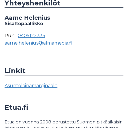
Yhteyshenkilöt
Aarne Helenius
Sisältöpäällikkö
Puh:
0405122335
aarne.helenius@almamedia.fi
Linkit
Asuntolainamarginaalit
Etua.fi
Etua on vuonna 2008 perustettu Suomen pitkäaikaisin