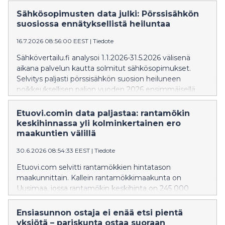
Sähkösopimusten data julki: Pörssisähkön
suosiossa ennätyksellistä heiluntaa
16.7.2026 08:56:00 EEST
|
Tiedote
Sähkövertailu.fi analysoi 1.1.2026-31.5.2026 välisenä
aikana palvelun kautta solmitut sähkösopimukset.
Selvitys paljasti pörssisähkön suosion heiluneen
poikkeuksellisen paljon vuoden 2026 ensimmäisellä
puoliskolla.
Etuovi.comin data paljastaa: rantamökin
keskihinnassa yli kolminkertainen ero
maakuntien välillä
30.6.2026 08:54:33 EEST
|
Tiedote
Etuovi.com selvitti rantamökkien hintatason
maakunnittain. Kallein rantamökkimaakunta on
Uusimaa, jossa rantamökin keskihinta on 245 000
euroa, kun taas Kainuusta rantamökin saa keskimäärin
78 000 eurolla. Uudellamaalla 2010–2020-luvuilla
Ensiasunnon ostaja ei enää etsi pientä
rakennetun mökin keskihinta nousee peräti 457 000
yksiötä – pariskunta ostaa suoraan