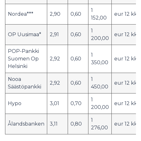
1
Nordea***
2,90
0,60
eur 12 kk
152,00
1
OP Uusimaa*
2,91
0,60
eur 12 kk
200,00
POP-Pankki
1
Suomen Op
2,92
0,60
eur 12 kk
350,00
Helsinki
Nooa
1
2,92
0,60
eur 12 kk
Säästöpankki
450,00
1
Hypo
3,01
0,70
eur 12 kk
200,00
1
Ålandsbanken
3,11
0,80
eur 12 kk
276,00