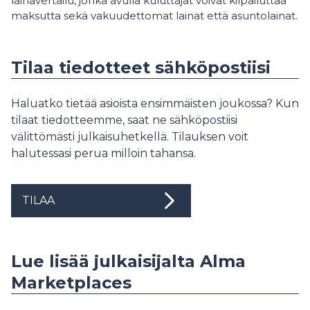
lainavertailu, jonka avulla kuluttajat voivat kilpailuttaa
maksutta sekä vakuudettomat lainat että asuntolainat.
Tilaa tiedotteet sähköpostiisi
Haluatko tietää asioista ensimmäisten joukossa? Kun
tilaat tiedotteemme, saat ne sähköpostiisi
välittömästi julkaisuhetkellä. Tilauksen voit
halutessasi perua milloin tahansa.
TILAA
Lue lisää julkaisijalta Alma
Marketplaces