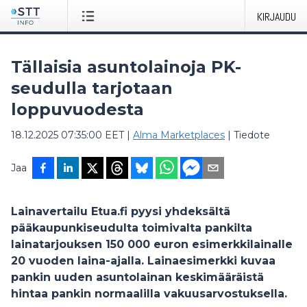
KIRJAUDU
Tällaisia asuntolainoja PK-
seudulla tarjotaan
loppuvuodesta
18.12.2025 07:35:00 EET
|
Alma Marketplaces
|
Tiedote
Jaa
Lainavertailu Etua.fi pyysi yhdeksältä
pääkaupunkiseudulta toimivalta pankilta
lainatarjouksen 150 000 euron esimerkkilainalle
20 vuoden laina-ajalla. Lainaesimerkki kuvaa
pankin uuden asuntolainan keskimääräistä
hintaa pankin normaalilla vakuusarvostuksella.