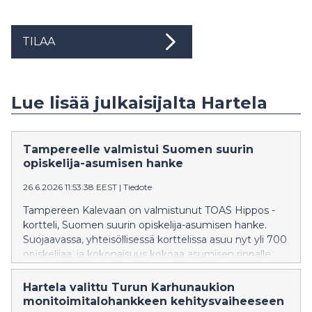
TILAA
Lue lisää julkaisijalta Hartela
Tampereelle valmistui Suomen suurin
opiskelija-asumisen hanke
26.6.2026 11:53:38 EEST
|
Tiedote
Tampereen Kalevaan on valmistunut TOAS Hippos -
kortteli, Suomen suurin opiskelija-asumisen hanke.
Suojaavassa, yhteisöllisessä korttelissa asuu nyt yli 700
opiskelijaa, ja kokonaisuus kokoaa asumisen rinnalle
laajan palveluympäristön arjen tueksi.
Hartela valittu Turun Karhunaukion
monitoimitalohankkeen kehitysvaiheeseen