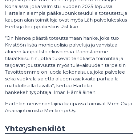
Konalassa, joka valmistui vuoden 2025 lopussa.
Hartelan aiempia pääkaupunkiseudulle toteutettuja
kaupan alan toimitiloja ovat myös Lähipalvelukeskus
Hertsi ja kauppakeskus Ristikko.
“On hienoa päästä toteuttamaan hanke, joka tuo
Kivistöön lisää monipuolisia palveluja ja vahvistaa
alueen kaupallista elinvoimaa. Panostamme
tilaratkaisuihin, jotka tukevat tehokasta toimintaa ja
tarjoavat joustavuutta myös tulevaisuuden tarpeisiin.
Tavoitteemme on luoda kokonaisuus, joka palvelee
sekä vuokralaisia että alueen asiakkaita parhaalla
mahdollisella tavalla”, kertoo Hartelan
hankekehitysjohtaja Ilmari Hämäläinen.
Hartelan neuvonantajina kaupassa toimivat Mrec Oy ja
Asianajotoimisto Merilampi Oy.
Yhteyshenkilöt