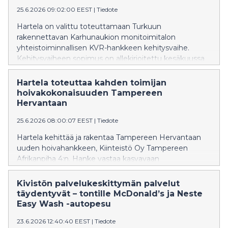
25.6.2026 09:02:00 EEST
|
Tiedote
Hartela on valittu toteuttamaan Turkuun
rakennettavan Karhunaukion monitoimitalon
yhteistoiminnallisen KVR-hankkeen kehitysvaihe.
Kehitysvaiheen sopimus on allekirjoitettu kesäkuussa
2026.
Hartela toteuttaa kahden toimijan
hoivakokonaisuuden Tampereen
Hervantaan
25.6.2026 08:00:07 EEST
|
Tiedote
Hartela kehittää ja rakentaa Tampereen Hervantaan
uuden hoivahankkeen, Kiinteistö Oy Tampereen
Afrikanpiha 4:n. Hanke vastaa kasvavaan
hoivapalveluiden tarpeeseen ja vahvistaa Hervannan
alueen monipuolista ja kehittyvää palvelurakennetta.
Kivistön palvelukeskittymän palvelut
täydentyvät – tontille McDonald’s ja Neste
Easy Wash -autopesu
23.6.2026 12:40:40 EEST
|
Tiedote