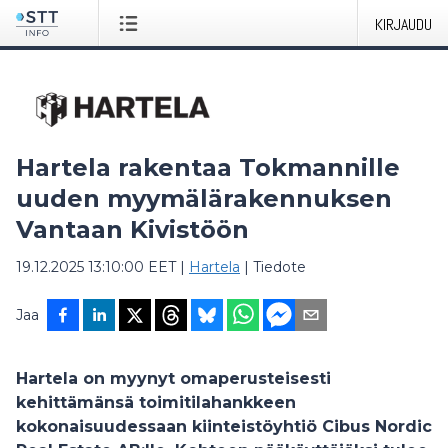
KIRJAUDU
Hartela rakentaa Tokmannille
uuden myymälärakennuksen
Vantaan Kivistöön
19.12.2025 13:10:00 EET
|
Hartela
|
Tiedote
Jaa
Hartela on myynyt omaperusteisesti
kehittämänsä toimitilahankkeen
kokonaisuudessaan kiinteistöyhtiö Cibus Nordic