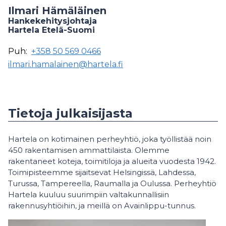
Ilmari Hämäläinen
Hankekehitysjohtaja
Hartela Etelä-Suomi
Puh:
+358 50 569 0466
ilmari.hamalainen@hartela.fi
Tietoja julkaisijasta
Hartela on kotimainen perheyhtiö, joka työllistää noin
450 rakentamisen ammattilaista. Olemme
rakentaneet koteja, toimitiloja ja alueita vuodesta 1942.
Toimipisteemme sijaitsevat Helsingissä, Lahdessa,
Turussa, Tampereella, Raumalla ja Oulussa. Perheyhtiö
Hartela kuuluu suurimpiin valtakunnallisiin
rakennusyhtiöihin, ja meillä on Avainlippu-tunnus.