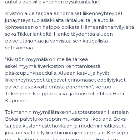
autolla asioiville yhteinen pysäköintialue.
Kivistön alue tarjoaa erinomaiset liikenneyhteydet:
junayhteys tuo asiakkaita lähialueilta, ja autolla
kohteeseen on helppo poiketa Hämeenlinnanväylältä
sekä Tikkurilantieltä. Hanke täydentää alueen
palvelutarjontaa ja vahvistaa sen kaupallista
vetovoimaa.
“Kivistön myymälä on meille tärkeä
askel myymäläverkoston kehittämisessä
pääkaupunkiseudulla. Alueen kasvu ja hyvät
liikenneyhteydet tarjoavat erinomaiset edellytykset
palvella asiakkaita entistä paremmin”, kertoo
Tokmannin kauppapaikka- ja konseptijohtaja Harri
Koponen.
Tokmannin myymälärakennus toteutetaan Hartelan
Boksi-palvelukonseptin mukaisena liiketilana. Boksi
tarjoaa kustannustehokkaan ja modernin ratkaisun,
joka on räätälöity liiketoimintojen tarpeisiin. Konsepti
on jo käytössä mm. Julan myymälässä Helsingin