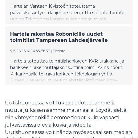
Hartelan Vantaan Kivistöön toteuttama
palvelukeskittymä laajenee siten, että samalle tontille
uuden Tokmannin kanssa rakennetaan myös
McDonald’s-ravintola sekä Neste Easy Wash -
autopesu. Hartela vastaa koko hankkeen
Hartela rakentaa Robonicille uudet
hankekehityksestä ja rakentamisesta.
toimitilat Tampereen Lahdesjärvelle
9.6.2026 10:16:35 EEST
|
Tiedote
Hartela toteuttaa toimitilahankkeen KVR-urakkana, ja
hankkeen rakennuttajakonsulttina toimii A-Insinöörit.
Pirkanmaalla toimiva korkean teknologian yhtiö
Robonik on erikoistunut miehittämättömien ilma-
alusten laukaisu- ja testausalustoihin.
Uutishuoneessa voit lukea tiedotteitamme ja
muuta julkaisemaamme materiaalia. Löydät sieltä
niin yhteyshenkilöidemme tiedot kuin vapaasti
julkaistavissa olevia kuvia ja videoita.
Uutishuoneessa voit nähdä myös sosiaalisen median