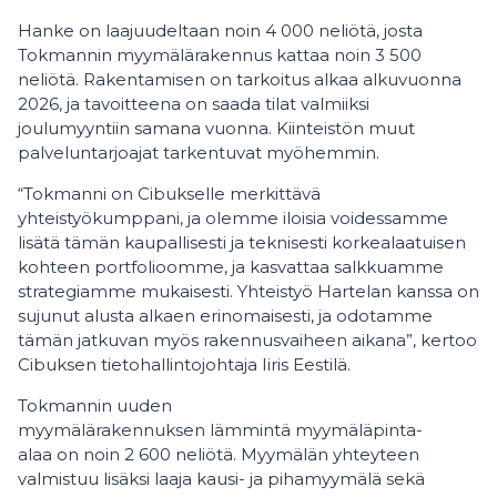
Hanke on laajuudeltaan noin 4 000 neliötä, josta
Tokmannin myymälärakennus kattaa noin 3 500
neliötä. Rakentamisen on tarkoitus alkaa alkuvuonna
2026, ja tavoitteena on saada tilat valmiiksi
joulumyyntiin samana vuonna. Kiinteistön muut
palveluntarjoajat tarkentuvat myöhemmin.
“Tokmanni on Cibukselle merkittävä
yhteistyökumppani, ja olemme iloisia voidessamme
lisätä tämän kaupallisesti ja teknisesti korkealaatuisen
kohteen portfolioomme, ja kasvattaa salkkuamme
strategiamme mukaisesti. Yhteistyö Hartelan kanssa on
sujunut alusta alkaen erinomaisesti, ja odotamme
tämän jatkuvan myös rakennusvaiheen aikana”, kertoo
Cibuksen tietohallintojohtaja Iiris Eestilä.
Tokmannin uuden
myymälärakennuksen lämmintä myymäläpinta-
alaa on noin 2 600 neliötä. Myymälän yhteyteen
valmistuu lisäksi laaja kausi- ja pihamyymälä sekä