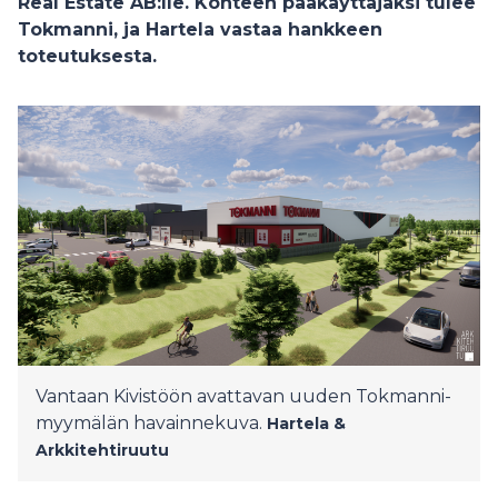
Real Estate AB:lle. Kohteen pääkäyttäjäksi tulee
Tokmanni, ja Hartela vastaa hankkeen
toteutuksesta.
Vantaan Kivistöön avattavan uuden Tokmanni-
myymälän havainnekuva.
Hartela &
Arkkitehtiruutu