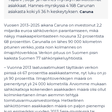
asiakkaat. Hannes-myrskyssä 4 168 Carunan
asiakasta koki yli 36 h keskeytyksen.
Caruna
Vuosien 2013–2025 aikana Caruna on investoinut 2,2
miljardia euroa sähköverkon parantamiseen, mikä
näkyy maakaapelointiasteen nousuna 32 prosentista
68 prosenttiin. Carunalla on lähes 90 000 kilometrin
pituinen verkko, josta noin kolmannes on
ilmajohtoverkkoa. Verkon pituus on Suomen pisin
kaikista Suomen 77 sähkönjakeluyhtiöistä.
– Vuonna 2013 laatuvaatimukset täyttävän verkon
piirissä oli 67 prosenttia asiakkaistamme, nyt luku on jo
yli 90 prosenttia. Ilmajohtoverkkojen määrä on
pienentynyt yli 24 000 kilometrillä. Arviomme mukaan
sähkökatkoja kokeneiden asiakkaiden määrä olisi ollut
kolminkertainen ilman aiemmin tehtyjä
toimitusvarmuusinvestointeja. Hetkellinen
sähköttömien asiakkaiden määrä on paljon pienempi
kuin esimerkiksi vuoden 2013 Seija-myrskyssä tai