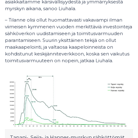
asiakkaitamme kärsivällisyydestä ja ymmärryksestä
myrskyn aikana, sanoo Liuhala.
– Tilanne olisi ollut huomattavasti vakavampi ilman
viimeisen kymmenen vuoden merkittäviä investointeja
sähköverkon uudistamiseen ja toimitusvarmuuden
parantamiseen. Suurin yksittäinen tekijä on ollut
maakaapelointi, ja valtaosa kaapeloinneista on
kohdistunut keskijänniteverkkoon, koska sen vaikutus
toimitusvarmuuteen on nopein, jatkaa Liuhala.
Tapani-, Seija- ja Hannes-myrskyn sähköttömät