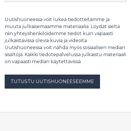
kasvattaa sähköverkkojen merkitystä samalla, kun
uhat monipuolistuvat ja investointitarpeet kasvavat.
Tämä tarkoittaa investointeja verkkoihin,
Uutishuoneessa voit lukea tiedotteitamme ja
varaosavarastoihin, kyberturvallisuuteen ja osaavaan
muuta julkaisemaamme materiaalia. Löydät sieltä
henkilöstöön.
niin yhteyshenkilöidemme tiedot kuin vapaasti
julkaistavissa olevia kuvia ja videoita.
Uutishuoneessa voit nähdä myös sosiaalisen median
sisältöjä. Kaikki tiedotepalvelussa julkaistu materiaali
on vapaasti median käytettävissä.
TUTUSTU UUTISHUONEESEEMME