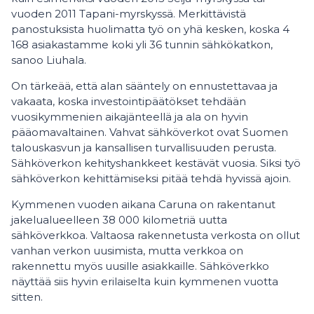
vuoden 2011 Tapani-myrskyssä. Merkittävistä
panostuksista huolimatta työ on yhä kesken, koska 4
168 asiakastamme koki yli 36 tunnin sähkökatkon,
sanoo Liuhala.
On tärkeää, että alan sääntely on ennustettavaa ja
vakaata, koska investointipäätökset tehdään
vuosikymmenien aikajänteellä ja ala on hyvin
pääomavaltainen. Vahvat sähköverkot ovat Suomen
talouskasvun ja kansallisen turvallisuuden perusta.
Sähköverkon kehityshankkeet kestävät vuosia. Siksi työ
sähköverkon kehittämiseksi pitää tehdä hyvissä ajoin.
Kymmenen vuoden aikana Caruna on rakentanut
jakelualueelleen 38 000 kilometriä uutta
sähköverkkoa. Valtaosa rakennetusta verkosta on ollut
vanhan verkon uusimista, mutta verkkoa on
rakennettu myös uusille asiakkaille. Sähköverkko
näyttää siis hyvin erilaiselta kuin kymmenen vuotta
sitten.