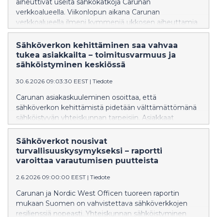
aiheuttivat useita sähkökatkoja Carunan
verkkoalueella. Viikonlopun aikana Carunan
verkkoalueella ilmeni kymmeniä ukkosen aiheuttamia
vikoja verkossa, varsinkin lounais-Suomessa, Länsi-
Uudellamaalla sekä jonkin verran Etelä-Pohjanmaan
Sähköverkon kehittäminen saa vahvaa
alueella.
tukea asiakkailta – toimitusvarmuus ja
sähköistyminen keskiössä
30.6.2026 09:03:30 EEST
|
Tiedote
Carunan asiakaskuuleminen osoittaa, että
sähköverkon kehittämistä pidetään välttämättömänä
sähköistyvän yhteiskunnan tarpeisiin. Asiakkaat
korostavat erityisesti toimitusvarmuutta, kapasiteetin
riittävyyttä ja puhtaan energian mahdollistamista.
Sähköverkot nousivat
Carunan sähköverkon kehittämissuunnitelmia
turvallisuuskysymykseksi – raportti
koskeneisiin asiakaskuulemisiin osallistui lähes 7 000
varoittaa varautumisen puutteista
asiakasta.
2.6.2026 09:00:00 EEST
|
Tiedote
Carunan ja Nordic West Officen tuoreen raportin
mukaan Suomen on vahvistettava sähköverkkojen
resilienssiä nopeasti. Yhteiskunnan sähköistyminen