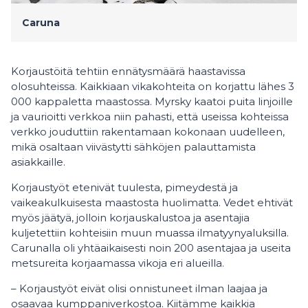
Caruna
Korjaustöitä tehtiin ennätysmäärä haastavissa
olosuhteissa. Kaikkiaan vikakohteita on korjattu lähes 3
000 kappaletta maastossa. Myrsky kaatoi puita linjoille
ja vaurioitti verkkoa niin pahasti, että useissa kohteissa
verkko jouduttiin rakentamaan kokonaan uudelleen,
mikä osaltaan viivästytti sähköjen palauttamista
asiakkaille.
Korjaustyöt etenivät tuulesta, pimeydestä ja
vaikeakulkuisesta maastosta huolimatta. Vedet ehtivät
myös jäätyä, jolloin korjauskalustoa ja asentajia
kuljetettiin kohteisiin muun muassa ilmatyynyaluksilla.
Carunalla oli yhtäaikaisesti noin 200 asentajaa ja useita
metsureita korjaamassa vikoja eri alueilla.
– Korjaustyöt eivät olisi onnistuneet ilman laajaa ja
osaavaa kumppaniverkostoa. Kiitämme kaikkia