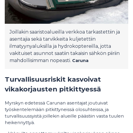
Joillakin saaristoalueilla verkkoa tarkastettiin ja
asentajia sekä tarvikkeita kuljetettiin
ilmatyynyaluksilla ja hydrokoptereilla, jotta
vakituiset asunnot saatiin takaisin sähkön piiriin
mahdollisimman nopeasti.
Caruna
Turvallisuusriskit kasvoivat
vikakorjausten pitkittyessä
Myrskyn edetessä Carunan asentajat joutuivat
työskentelemään pitkittyneissä olosuhteissa, ja
turvallisuussyistä joillekin alueille päästiin vasta tuulen
heikennyttyä.