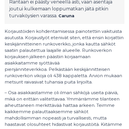
Rantaan ei päästy veneellä asti, vaan asentaja
joutui kulkemaan loppumatkan jäitä pitkin
turvaköysien varassa.
Caruna
Korjaustöiden kohdentamisessa painotettiin vakituista
asutusta. Korjaustyöt etenivät siten, että ensin korjattiin
keskijännitteinen runkoverkko, jonka kautta sähköt
saatiin palautettua laajalle alueelle. Runkoverkon
korjauksen jälkeen päästiin korjaamaan
asiakkaitamme syöttävää
pienjänniteverkkoa. Pelkästään keskijännitteisen
runkoverkon vikoja oli 438 kappaletta. Arvion mukaan
metsurit raivasivat tuhansia puita linjoilta.
– Osa asiakkaistamme oli ilman sähköjä useita päiviä,
mikä on erittäin valitettavaa. Ymmärrämme tilanteen
aiheuttaneen merkittävää haittaa arkeen. Teimme
kaikkemme palauttaaksemme sähköt
mahdollisimman nopeasti ja turvallisesti, mutta
haastavat olosuhteet hidastivat korjaustöitä. Kiitämme