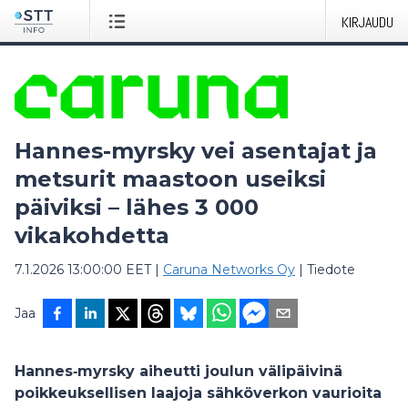
KIRJAUDU
Hannes-myrsky vei asentajat ja
metsurit maastoon useiksi
päiviksi – lähes 3 000
vikakohdetta
7.1.2026 13:00:00 EET
|
Caruna Networks Oy
|
Tiedote
Jaa
Hannes
‑
myrsky aiheutti joulun välipäivinä
poikkeuksellisen laajoja sähköverkon vaurioita