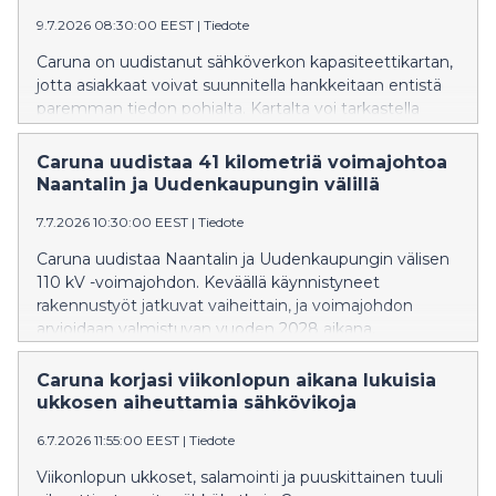
9.7.2026 08:30:00 EEST
|
Tiedote
Caruna on uudistanut sähköverkon kapasiteettikartan,
jotta asiakkaat voivat suunnitella hankkeitaan entistä
paremman tiedon pohjalta. Kartalta voi tarkastella
sähköverkon vapaata kapasiteettia kaikilla
jännitetasoilla ja tehdä hankkeiden liityntäkyselyitä.
Caruna uudistaa 41 kilometriä voimajohtoa
Naantalin ja Uudenkaupungin välillä
7.7.2026 10:30:00 EEST
|
Tiedote
Caruna uudistaa Naantalin ja Uudenkaupungin välisen
110 kV -voimajohdon. Keväällä käynnistyneet
rakennustyöt jatkuvat vaiheittain, ja voimajohdon
arvioidaan valmistuvan vuoden 2028 aikana.
Caruna korjasi viikonlopun aikana lukuisia
ukkosen aiheuttamia sähkövikoja
6.7.2026 11:55:00 EEST
|
Tiedote
Viikonlopun ukkoset, salamointi ja puuskittainen tuuli