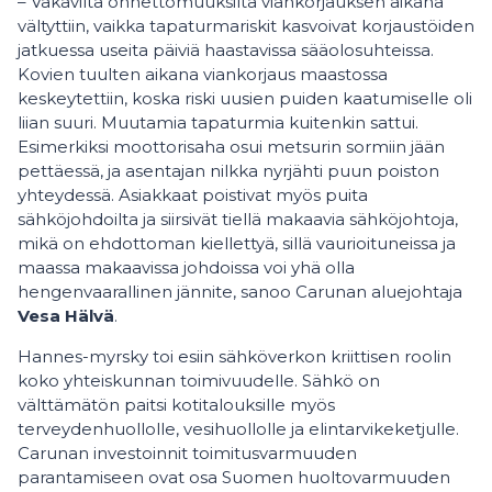
– Vakavilta onnettomuuksilta viankorjauksen aikana
vältyttiin, vaikka tapaturmariskit kasvoivat korjaustöiden
jatkuessa useita päiviä haastavissa sääolosuhteissa.
Kovien tuulten aikana viankorjaus maastossa
keskeytettiin, koska riski uusien puiden kaatumiselle oli
liian suuri. Muutamia tapaturmia kuitenkin sattui.
Esimerkiksi moottorisaha osui metsurin sormiin jään
pettäessä, ja asentajan nilkka nyrjähti puun poiston
yhteydessä. Asiakkaat poistivat myös puita
sähköjohdoilta ja siirsivät tiellä makaavia sähköjohtoja,
mikä on ehdottoman kiellettyä, sillä vaurioituneissa ja
maassa makaavissa johdoissa voi yhä olla
hengenvaarallinen jännite, sanoo Carunan aluejohtaja
Vesa Hälvä
.
Hannes-myrsky toi esiin sähköverkon kriittisen roolin
koko yhteiskunnan toimivuudelle. Sähkö on
välttämätön paitsi kotitalouksille myös
terveydenhuollolle, vesihuollolle ja elintarvikeketjulle.
Carunan investoinnit toimitusvarmuuden
parantamiseen ovat osa Suomen huoltovarmuuden