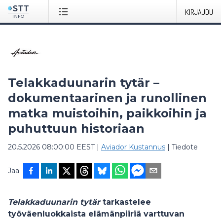
KIRJAUDU
Telakkaduunarin tytär –
dokumentaarinen ja runollinen
matka muistoihin, paikkoihin ja
puhuttuun historiaan
20.5.2026 08:00:00 EEST
|
Aviador Kustannus
|
Tiedote
Jaa
Telakkaduunarin tytär
tarkastelee
työväenluokkaista elämänpiiriä varttuvan