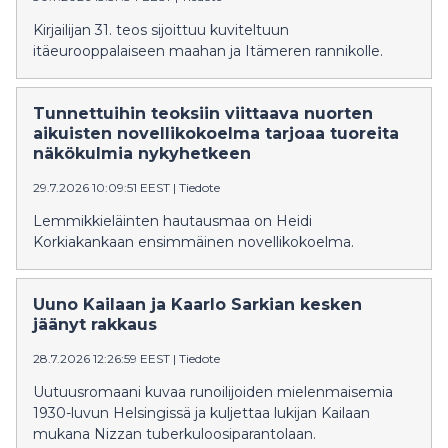
Kirjailijan 31. teos sijoittuu kuviteltuun
itäeurooppalaiseen maahan ja Itämeren rannikolle.
Tunnettuihin teoksiin viittaava nuorten
aikuisten novellikokoelma tarjoaa tuoreita
näkökulmia nykyhetkeen
29.7.2026 10:09:51 EEST
|
Tiedote
Lemmikkieläinten hautausmaa on Heidi
Korkiakankaan ensimmäinen novellikokoelma.
Uuno Kailaan ja Kaarlo Sarkian kesken
jäänyt rakkaus
28.7.2026 12:26:59 EEST
|
Tiedote
Uutuusromaani kuvaa runoilijoiden mielenmaisemia
1930-luvun Helsingissä ja kuljettaa lukijan Kailaan
mukana Nizzan tuberkuloosiparantolaan.