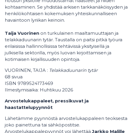
nousun yksilölle muodostamat haasteet ja niiden
kohtaaminen. Se yhdistää arkisen tarkkanäköisyyden ja
henkilökohtaisen kokemuksen yhteiskunnalliseen
havaintoon lyriikan keinoin.
Taija Vuorinen
on turkulainen maaltamuuttajan ja
telakkaduunarin tytär. Taustalla on paitsi pitkä työura
erilaisissa hallinnollisissa tehtävissä yksityisellä ja
julkisella sektorilla, myös luovan kirjoittamisen ja
kotimaisen kirjallisuuden opintoja.
VUORINEN, TAIJA :
Telakkaduunarin tytär
68 sivua
ISBN 9789524173469
Ilmestymisaika: Huhtikuu 2026
Arvostelukappaleet, pressikuvat ja
haastattelupyynnöt
Lähetämme pyynnöstä arvostelukappaleen teoksesta
joko painettuna tai sähköpostitse.
Arvostelukappalepyynnöt voi lähettää
Jarkko Malille