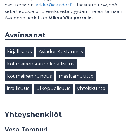
osoitteeseen
jarkko@aviador.fi
. Haastattelupyynnöt
sekä tiedustelut pressikuvista pyydämme esittämään
Aviadorin tiedottaja
Miksu Väkiparralle.
Avainsanat
kirjallisuus
Aviador Kustannus
kotimainen kaunokirjallisuus
kotimainen runous
maaltamuutto
irrallisuus
ulkopuolisuus
yhteiskunta
Yhteyshenkilöt
Vesa Tompuri