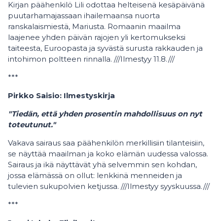
Kirjan päähenkilö Lili odottaa helteisenä kesäpäivänä
puutarhamajassaan ihailemaansa nuorta
ranskalaismiestä, Mariusta. Romaanin maailma
laajenee yhden päivän rajojen yli kertomukseksi
taiteesta, Euroopasta ja syvästä surusta rakkauden ja
intohimon poltteen rinnalla. ///Ilmestyy 11.8.///
***
Pirkko Saisio: Ilmestyskirja
"Tiedän, että yhden prosentin mahdollisuus on nyt
toteutunut."
Vakava sairaus saa päähenkilön merkillisiin tilanteisiin,
se näyttää maailman ja koko elämän uudessa valossa.
Sairaus ja ikä näyttävät yhä selvemmin sen kohdan,
jossa elämässä on ollut: lenkkinä menneiden ja
tulevien sukupolvien ketjussa. ///Ilmestyy syyskuussa.///
***