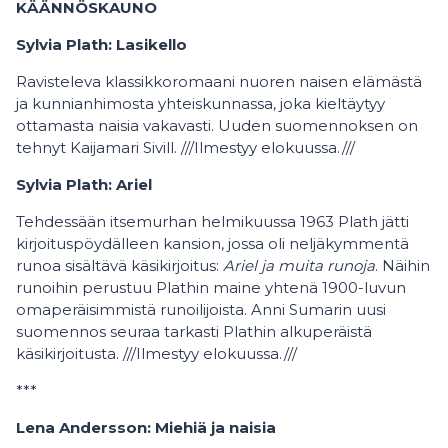
KÄÄNNÖSKAUNO
Sylvia Plath: Lasikello
Ravisteleva klassikkoromaani nuoren naisen elämästä
ja kunnianhimosta yhteiskunnassa, joka kieltäytyy
ottamasta naisia vakavasti. Uuden suomennoksen on
tehnyt Kaijamari Sivill. ///Ilmestyy elokuussa.///
Sylvia Plath: Ariel
Tehdessään itsemurhan helmikuussa 1963 Plath jätti
kirjoituspöydälleen kansion, jossa oli neljäkymmentä
runoa sisältävä käsikirjoitus:
Ariel ja muita runoja
. Näihin
runoihin perustuu Plathin maine yhtenä 1900-luvun
omaperäisimmistä runoilijoista. Anni Sumarin uusi
suomennos seuraa tarkasti Plathin alkuperäistä
käsikirjoitusta. ///Ilmestyy elokuussa.///
***
Lena Andersson: Miehiä ja naisia