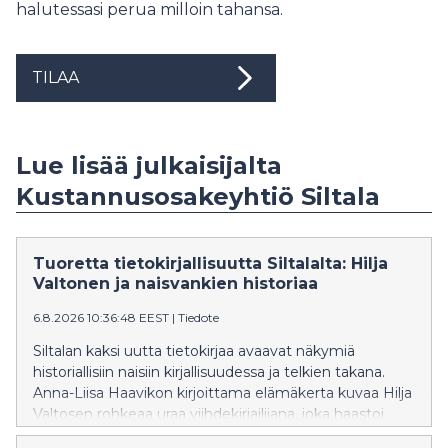
halutessasi perua milloin tahansa.
TILAA
Lue lisää julkaisijalta
Kustannusosakeyhtiö Siltala
Tuoretta tietokirjallisuutta Siltalalta: Hilja
Valtonen ja naisvankien historiaa
6.8.2026 10:36:48 EEST
|
Tiedote
Siltalan kaksi uutta tietokirjaa avaavat näkymiä
historiallisiin naisiin kirjallisuudessa ja telkien takana.
Anna-Liisa Haavikon kirjoittama elämäkerta kuvaa Hilja
Valtosen rohkeaa uraa viihdekirjailijana, joka haastoi
aikansa naiskäsityksiä. Johanna Annolan teos