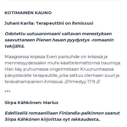
KOTIMAINEN KAUNO
Juhani Karila: Terapeuttini on ihmissusi
Odotettu uutuusromaani valtavan menestyksen
saavuttaneen Pienen hauen pyydystys -romaanin
tekijältä.
Maagisessa kirjassa Even parisuhde on kriisissä ja
menneisyydessäkin muhii käsittelemättömiä traumoja.
Hän käy puhumassa ongelmistaan Kruununhaassa
päivystävälle terapautille, joka sattuu olemaan suuri ja
terävähampainen ihmissusi. ///Ilmestyy 17.9.///
***
Sirpa Kähkönen: Marius
Edellisellä romaanillaan Finlandia-palkinnon saanut
Sirpa Kähkönen kirjoittaa nyt rakkaudesta..