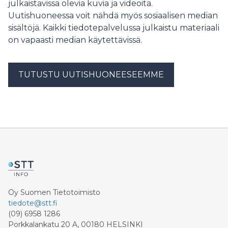
julkaistavissa olevia kuvia ja videoita.
9.30, Hotelli Scandic Park, Mannerheimintie 46.
Aamiaistarjoilu.
Uutishuoneessa voit nähdä myös sosiaalisen median
https://www.sttinfo.fi/tiedote/71999910/kutsu-
sisältöjä. Kaikki tiedotepalvelussa julkaistu materiaali
medialle-tyon-liike-30-vuotta-tyomarkkinoiden-
on vapaasti median käytettävissä.
uudistamista?publisherId=1624 ///Kirjan sisältö on
julkivapaa tilaisuuden alkaessa 26.5. klo 8.30.///
TUTUSTU UUTISHUONEESEEMME
Oy Suomen Tietotoimisto
tiedote@stt.fi
(09) 6958 1286
Porkkalankatu 20 A, 00180 HELSINKI