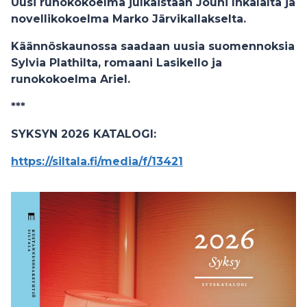
Uusi runokokoelma julkaistaan Jouni Inkalalta ja
novellikokoelma Marko Järvikallakselta.
Käännöskaunossa saadaan uusia suomennoksia
Sylvia Plathilta, romaani Lasikello ja
runokokoelma Ariel.
***
SYKSYN 2026 KATALOGI:
https://siltala.fi/media/f/13421