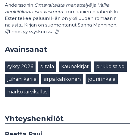
Anderssonin
Omavaltaista menettelyä
ja
Vailla
henkilökohtaista vastuuta
-romaanien päähenkilö
Ester tekee paluun! Hän on yksi uuden romaanin
naisista.. Kirjan on suomentanut Sanna Manninen.
///Ilmestyy syyskuussa.///
Avainsanat
syksy 2026
siltala
kaunokirjat
pirkko saisio
juhani karila
sirpa kähkönen
jouni inkala
marko järvikallas
Yhteyshenkilöt
Reetta Ravi