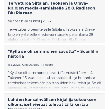
Raitahameessa kuvaa naisvankien arkea 1800-luvun
Tervetuloa Siltalan, Teoksen ja Orava-
Suomessa.
kirjojen media-aamiaiselle 28.8. Radisson
Blu Plazaan
5.8.2026 12:48:39 EEST
|
Kutsu
Tervetuloa jo perinteiselle Siltalan, Teoksen ja Orava-
kirjojen yhteiselle media-aamiaiselle perjantaina 28.
elokuuta kello 9–12 hotelli Radisson Blu Plazan
(Mikonkatu 23) Juho-Vilho-saliin.
"Kyllä se oli semmonen savotta" – Scanfilin
historia
11.6.2026 10:18:06 EEST
|
Tiedote
”Kyllä se oli semmonen savotta”, muisteli Jorma J.
Takanen 13-vuotiaana tulipalopakkasilla ja huonoissa
tamineissa tekemiään polttopuiden hakureissuja. Se oli
vasta alkua. Varsinainen suursavotta käynnistyi vuonna
1976, kun Takanen perusti Scanfilin.
Lahden kansainvälisen kirjailijakokouksen
ulkomaiset vieraat tulevat tällä kertaa