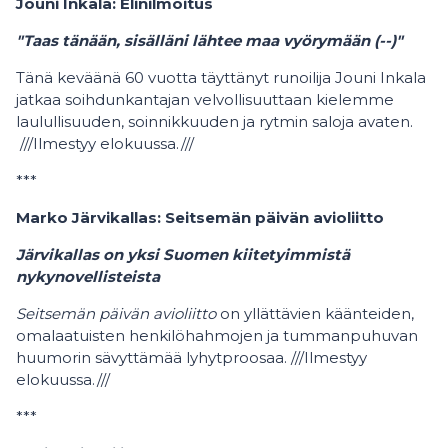
Jouni Inkala: Elinilmoitus
"Taas tänään, sisälläni lähtee maa vyörymään (--)"
Tänä keväänä 60 vuotta täyttänyt runoilija Jouni Inkala
jatkaa soihdunkantajan velvollisuuttaan kielemme
laulullisuuden, soinnikkuuden ja rytmin saloja avaten.
///Ilmestyy elokuussa.///
***
Marko Järvikallas: Seitsemän päivän avioliitto
Järvikallas on yksi Suomen kiitetyimmistä
nykynovellisteista
Seitsemän päivän avioliitto
on yllättävien käänteiden,
omalaatuisten henkilöhahmojen ja tummanpuhuvan
huumorin sävyttämää lyhytproosaa. ///Ilmestyy
elokuussa.///
***