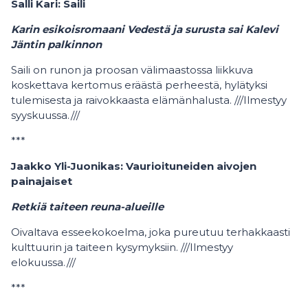
Salli Kari: Saili
Karin esikoisromaani Vedestä ja surusta sai Kalevi
Jäntin palkinnon
Saili on runon ja proosan välimaastossa liikkuva
koskettava kertomus eräästä perheestä, hylätyksi
tulemisesta ja raivokkaasta elämänhalusta. ///Ilmestyy
syyskuussa.///
***
Jaakko Yli-Juonikas: Vaurioituneiden aivojen
painajaiset
Retkiä taiteen reuna-alueille
Oivaltava esseekokoelma, joka pureutuu terhakkaasti
kulttuurin ja taiteen kysymyksiin. ///Ilmestyy
elokuussa.///
***