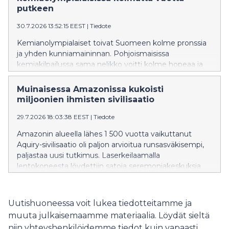
putkeen
30.7.2026 13:52:15 EEST
|
Tiedote
Kemianolympialaiset toivat Suomeen kolme pronssia
ja yhden kunniamaininnan. Pohjoismaisissa
kemiakilpailussa sama nelikko voitti kolme hopeaa ja
yhden pronssin.
Muinaisessa Amazonissa kukoisti
miljoonien ihmisten sivilisaatio
29.7.2026 18:03:38 EEST
|
Tiedote
Amazonin alueella lähes 1 500 vuotta vaikuttanut
Aquiry-sivilisaatio oli paljon arvioitua runsasväkisempi,
paljastaa uusi tutkimus. Laserkeilaamalla
lentokoneesta löydettiin satoja seremoniakeskuksia
sekä niitä yhdistäviä tiejärjestelmiä. Sivilisaation
vaikutus näkyy Amazonin kasvistossa tänäkin päivänä.
Uutishuoneessa voit lukea tiedotteitamme ja
muuta julkaisemaamme materiaalia. Löydät sieltä
niin yhteyshenkilöidemme tiedot kuin vapaasti