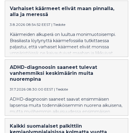
nälkään.
Varhaiset käärmeet elivät maan pinnalla,
alla ja meressä
3.8.2026 08:54:52 EEST
|
Tiedote
Käärmeiden alkuperä on luultua monimuotoisempi.
Brasiliasta löytynyttä käärmefossiilia tutkittaessa
paljastui, että varhaiset käärmeet elivät monissa
ympäristöissä: ne kaivautuivat maahan ja liikkuivat
vedessä.
ADHD-diagnoosin saaneet tulevat
vanhemmiksi keskimäärin muita
nuorempina
31.7.2026 08:30:00 EEST
|
Tiedote
ADHD-diagnoosin saaneet saavat ensimmäisen
lapsensa muita todennäköisemmin nuorena aikuisena,
mutta myöhemmin aikuisuudessa ensimmäisen
lapsen saaminen on heillä muita
epätodennäköisempää. ADHD-diagnoosin saaneet
Kaikki suomalaiset palkittiin
ovat yleensä muita useammin lapsettomia.
kemiaolympialaisissa kolmatta vuotta