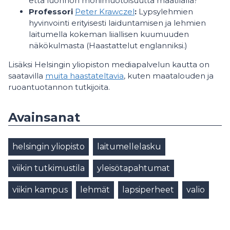
että luonnon monimuotoisuutta maatilalla?
Professori
Peter Krawczel
:
Lypsylehmien
hyvinvointi erityisesti laiduntamisen ja lehmien
laitumella kokeman liiallisen kuumuuden
näkökulmasta (Haastattelut englanniksi.)
Lisäksi Helsingin yliopiston mediapalvelun kautta on
saatavilla
muita haastateltavia
, kuten maatalouden ja
ruoantuotannon tutkijoita.
Avainsanat
helsingin yliopisto
laitumellelasku
viikin tutkimustila
yleisötapahtumat
viikin kampus
lehmät
lapsiperheet
valio