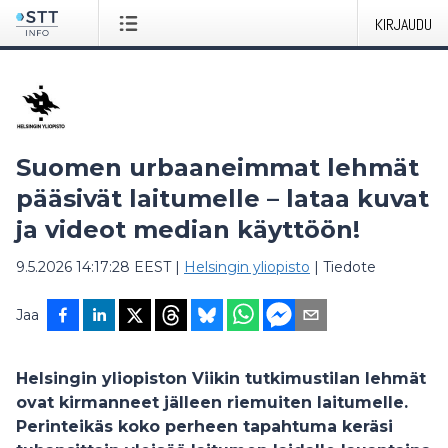
KIRJAUDU
Suomen urbaaneimmat lehmät
pääsivät laitumelle – lataa kuvat
ja videot median käyttöön!
9.5.2026 14:17:28 EEST
|
Helsingin yliopisto
|
Tiedote
Jaa
Helsingin yliopiston Viikin tutkimustilan lehmät
ovat kirmanneet jälleen
riemuiten laitumelle.
Perinteikäs koko perheen tapahtuma keräsi