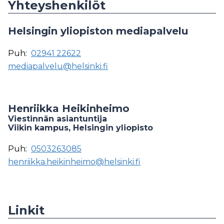
Yhteyshenkilöt
Helsingin yliopiston mediapalvelu
Puh:
02941 22622
mediapalvelu@helsinki.fi
Henriikka Heikinheimo
Viestinnän asiantuntija
Viikin kampus, Helsingin yliopisto
Puh:
0503263085
henriikka.heikinheimo@helsinki.fi
Linkit