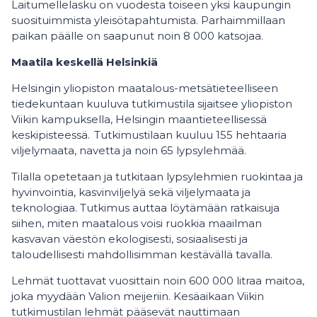
Laitumellelasku on vuodesta toiseen yksi kaupungin
suosituimmista yleisötapahtumista. Parhaimmillaan
paikan päälle on saapunut noin 8 000 katsojaa.
Maatila keskellä Helsinkiä
Helsingin yliopiston maatalous-metsätieteelliseen
tiedekuntaan kuuluva tutkimustila sijaitsee yliopiston
Viikin kampuksella, Helsingin maantieteellisessä
keskipisteessä. Tutkimustilaan kuuluu 155 hehtaaria
viljelymaata, navetta ja noin 65 lypsylehmää.
Tilalla opetetaan ja tutkitaan lypsylehmien ruokintaa ja
hyvinvointia, kasvinviljelyä sekä viljelymaata ja
teknologiaa. Tutkimus auttaa löytämään ratkaisuja
siihen, miten maatalous voisi ruokkia maailman
kasvavan väestön ekologisesti, sosiaalisesti ja
taloudellisesti mahdollisimman kestävällä tavalla.
Lehmät tuottavat vuosittain noin 600 000 litraa maitoa,
joka myydään Valion meijeriin. Kesäaikaan Viikin
tutkimustilan lehmät pääsevät nauttimaan