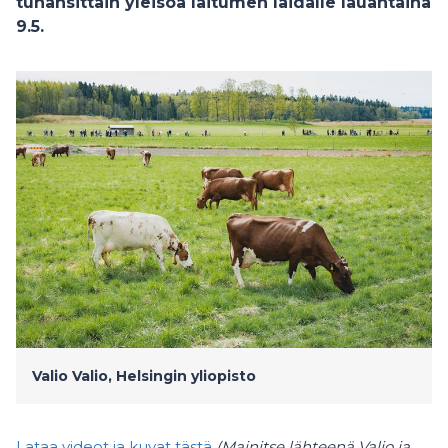
tuhansittain yleisöä laitumen laidalle lauantaina
9.5.
Valio
Valio, Helsingin yliopisto
Lataa videot ja kuvat tästä
(Mainitse lähteenä Valio ja