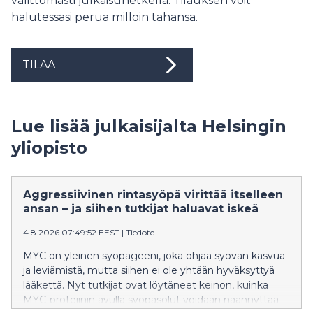
välittömästi julkaisuhetkellä. Tilauksen voit
halutessasi perua milloin tahansa.
TILAA
Lue lisää julkaisijalta Helsingin
yliopisto
Aggressiivinen rintasyöpä virittää itselleen
ansan – ja siihen tutkijat haluavat iskeä
4.8.2026 07:49:52 EEST
|
Tiedote
MYC on yleinen syöpägeeni, joka ohjaa syövän kasvua
ja leviämistä, mutta siihen ei ole yhtään hyväksyttyä
lääkettä. Nyt tutkijat ovat löytäneet keinon, kuinka
MYC-proteiinin avulla syöpäsolut voidaan näännyttää