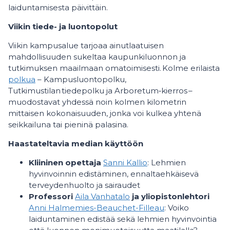
laiduntamisesta päivittäin.
Viikin tiede- ja luontopolut
Viikin kampusalue tarjoaa ainutlaatuisen
mahdollisuuden sukeltaa kaupunkiluonnon ja
tutkimuksen maailmaan omatoimisesti. Kolme erilaista
polkua
– Kampusluontopolku,
Tutkimustilan tiedepolku ja Arboretum‑kierros –
muodostavat yhdessä noin kolmen kilometrin
mittaisen kokonaisuuden, jonka voi kulkea yhtenä
seikkailuna tai pieninä palasina.
Haastateltavia median käyttöön
Kliininen opettaja
Sanni Kallio
: Lehmien
hyvinvoinnin edistäminen, ennaltaehkäisevä
terveydenhuolto ja sairaudet
Professori
Aila Vanhatalo
ja yliopistonlehtori
Anni Halmemies-Beauchet-Filleau
: Voiko
laiduntaminen edistää sekä lehmien hyvinvointia