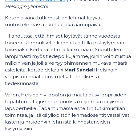
Helsingin yliopisto)
Kesän aikana tutkimustilan lehmät käyvät
mutustelemassa ruohoa joka aamupäivä.
– Ilahduttaa, että ihmiset löytävät tänne vuodesta
toiseen. Kampukselle kannattaa tulla pistäytymään
toisenakin kertana lehmiä katsomaan. Suosittelen
lämpimästi myös tiedepolkujamme, joihin voi tutustua
milloin vain ja joilla kertyy ohimennen mukava määrä
askeleita, kertoo dekaani
Mari Sandell
Helsingin
yliopiston maatalous-metsätieteellisestä
tiedekunnasta.
Valion, Helsingin yliopiston ja maatalousylioppilaiden
tapahtuma tarjosi monipuolista ohjelmaa erityisesti
lapsiperheille. Tapahtumassa esiteltiin tutkimustilan
toimintaa, ja lisäksi yliopiston lehmädosentit vastailivat
lasten ja muidenkin lehmistä kiinnostuneiden
kysymyksiin.