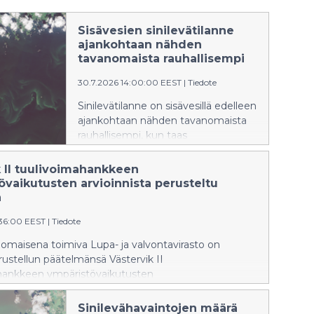
Sisävesien sinilevätilanne
ajankohtaan nähden
tavanomaista rauhallisempi
30.7.2026 14:00:00 EEST
|
Tiedote
Sinilevätilanne on sisävesillä edelleen
ajankohtaan nähden tavanomaista
rauhallisempi, kun taas
rannikkoalueilla tilanne on
ajankohdalle tyypillinen.
k II tuulivoimahankkeen
Satelliittihavaintojen perusteella
övaikutusten arvioinnista perusteltu
itäisellä Suomenlahdella on
ä
esiintynyt sinilevän pintakukintoja.
:36:00 EEST
|
Tiedote
omaisena toimiva Lupa- ja valvontavirasto on
ustellun päätelmänsä Västervik II
hankkeen ympäristövaikutusten
lostuksesta.
Sinilevähavaintojen määrä