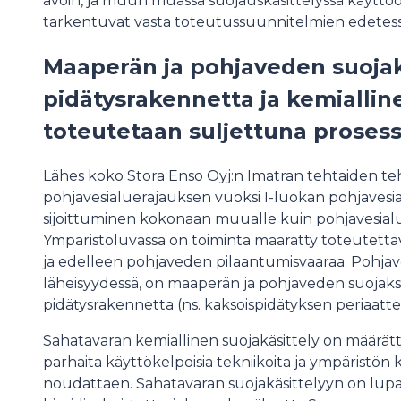
avoin, ja muun muassa suojauskäsittelyssä käyttöön
tarkentuvat vasta toteutussuunnitelmien edetes
Maaperän ja pohjaveden suojaksi
pidätysrakennetta ja kemiallin
toteutetaan suljettuna prosess
Lähes koko Stora Enso Oyj:n Imatran tehtaiden te
pohjavesialuerajauksen vuoksi I-luokan pohjavesia
sijoittuminen kokonaan muualle kuin pohjavesialu
Ympäristöluvassa on toiminta määrätty toteutettava
ja edelleen pohjaveden pilaantumisvaaraa. Pohjaves
läheisyydessä, on maaperän ja pohjaveden suojaksi 
pidätysrakennetta (ns. kaksoispidätyksen periaat
Sahatavaran kemiallinen suojakäsittely on määrätt
parhaita käyttökelpoisia tekniikoita ja ympäristön
noudattaen. Sahatavaran suojakäsittelyyn on lupa 