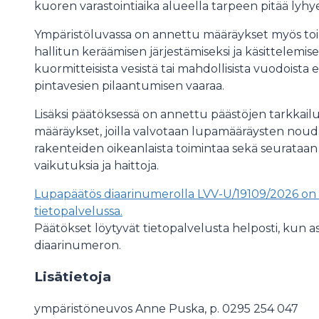
kuoren varastointiaika alueella tarpeen pitää lyhy
Ympäristöluvassa on annettu määräykset myös to
hallitun keräämisen järjestämiseksi ja käsittelemise
kuormitteisista vesistä tai mahdollisista vuodoist
pintavesien pilaantumisen vaaraa.
Lisäksi päätöksessä on annettu päästöjen tarkkailua
määräykset, joilla valvotaan lupamääräysten noudat
rakenteiden oikeanlaista toimintaa sekä seurataan
vaikutuksia ja haittoja.
Lupapäätös diaarinumerolla LVV-U/19109/2026 on n
tietopalvelussa.
Päätökset löytyvät tietopalvelusta helposti, kun a
diaarinumeron.
Lisätietoja
ympäristöneuvos Anne Puska, p. 0295 254 047