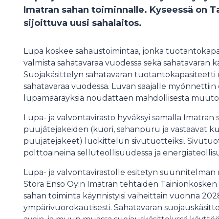
Imatran sahan toiminnalle. Kyseessä on T
sijoittuva uusi sahalaitos.
Lupa koskee sahaustoimintaa, jonka tuotantokapa
valmista sahatavaraa vuodessa sekä sahatavaran kä
Suojakäsittelyn sahatavaran tuotantokapasiteetti
sahatavaraa vuodessa. Luvan saajalle myönnettiin 
lupamääräyksiä noudattaen mahdollisesta muuto
Lupa- ja valvontavirasto hyväksyi samalla Imatran
puujätejakeiden (kuori, sahanpuru ja vastaavat kuiv
puujätejakeet) luokittelun sivutuotteiksi. Sivutu
polttoaineina selluteollisuudessa ja energiateolli
Lupa- ja valvontavirastolle esitetyn suunnitel
Stora Enso Oy:n Imatran tehtaiden Tainionkosken 
sahan toiminta käynnistyisi vaiheittain vuonna 2028
ympärivuorokautisesti. Sahatavaran suojauskäsittel