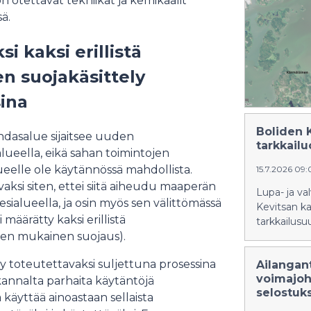
 otettavat tekniikat ja kemikaalit
sä.
 kaksi erillistä
en suojakäsittely
ina
Boliden 
hdasalue sijaitsee uuden
tarkkail
lueella, eikä sahan toimintojen
eelle ole käytännössä mahdollista.
15.7.2026 09
ksi siten, ettei siitä aiheudu maaperän
Lupa- ja va
ialueella, ja osin myös sen välittömässä
Kevitsan k
määrätty kaksi erillistä
tarkkailusu
teen mukainen suojaus).
y toteutettavaksi suljettuna prosessina
Ailangan
voimajoh
 kannalta parhaita käytäntöjä
selostuk
käyttää ainoastaan sellaista