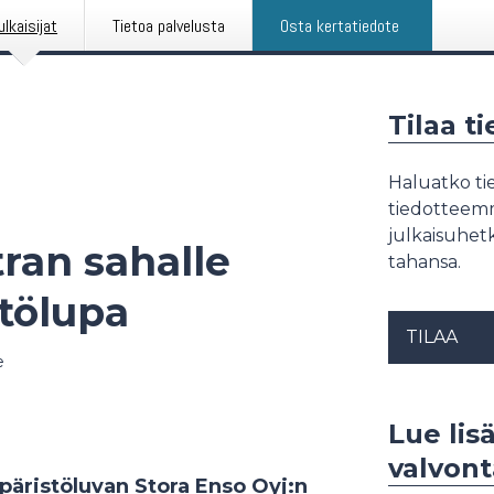
ulkaisijat
Tietoa palvelusta
Osta kertatiedote
Tilaa t
Haluatko tie
tiedotteemme
julkaisuhetk
ran sahalle
tahansa.
tölupa
TILAA
e
Lue lisä
valvont
päristöluvan Stora Enso Oyj:n