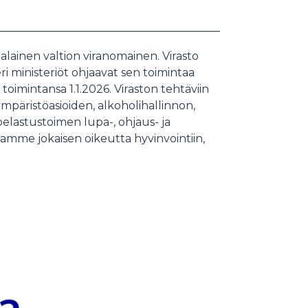
alainen valtion viranomainen. Virasto
ri ministeriöt ohjaavat sen toimintaa
i toimintansa 1.1.2026. Viraston tehtäviin
ympäristöasioiden, alkoholihallinnon,
elastustoimen lupa-, ohjaus- ja
aamme jokaisen oikeutta hyvinvointiin,