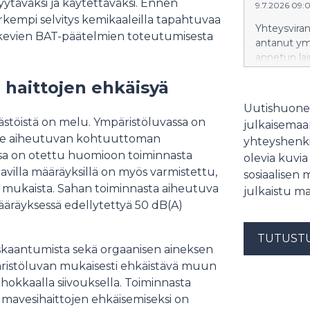
yytäväksi ja käytettäväksi. Ennen
9.7.2026 09:
rkempi selvitys kemikaaleilla tapahtuvaa
Yhteysviran
kevien BAT-päätelmien toteutumisesta
antanut ym
annetun la
pumppuvoima
 haittojen ehkäisyä
hankkeen y
Uutishuonee
stöistä on melu. Ympäristöluvassa on
julkaisemaam
lle aiheutuvan kohtuuttoman
yhteyshenki
ssa on otettu huomioon toiminnasta
olevia kuvia
avilla määräyksillä on myös varmistettu,
sosiaalisen 
n mukaista. Sahan toiminnasta aiheutuva
julkaistu ma
ääräyksessä edellytettyä 50 dB(A)
TUTUST
oskaantumista sekä orgaanisen aineksen
päristöluvan mukaisesti ehkäistävä muun
ehokkaalla siivouksella. Toiminnasta
umavesihaittojen ehkäisemiseksi on