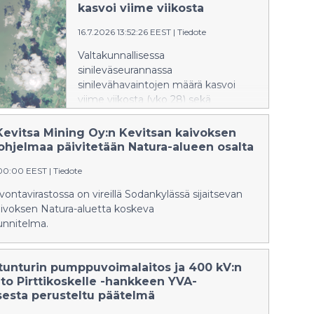
kasvoi viime viikosta
16.7.2026 13:52:26 EEST
|
Tiedote
Valtakunnallisessa
sinileväseurannassa
sinilevähavaintojen määrä kasvoi
viime viikosta (vko 28) sekä
sisävesillä että rannikkoalueilla.
Tilanne on kuitenkin ajankohtaan
Kevitsa Mining Oy:n Kevitsan kaivoksen
nähden tavanomaista rauhallisempi.
uohjelmaa päivitetään Natura-alueen osalta
:00:00 EEST
|
Tiedote
lvontavirastossa on vireillä Sodankylässä sijaitsevan
aivoksen Natura-aluetta koskeva
unnitelma.
tunturin pumppuvoimalaitos ja 400 kV:n
to Pirttikoskelle -hankkeen YVA-
sesta perusteltu päätelmä