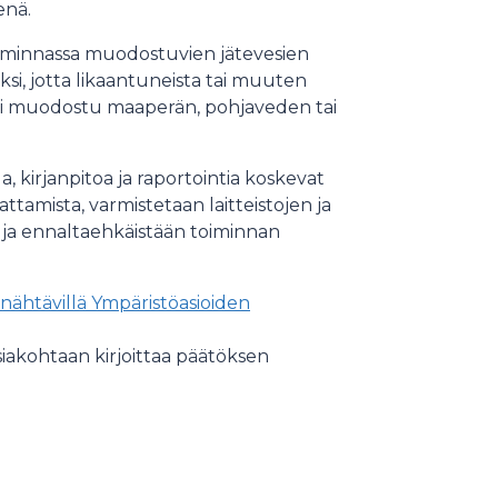
enä.
iminnassa muodostuvien jätevesien
ksi, jotta likaantuneista tai muuten
a ei muodostu maaperän, pohjaveden tai
, kirjanpitoa ja raportointia koskevat
tamista, varmistetaan laitteistojen ja
 ja ennaltaehkäistään toiminnan
ähtävillä Ympäristöasioiden
siakohtaan kirjoittaa päätöksen