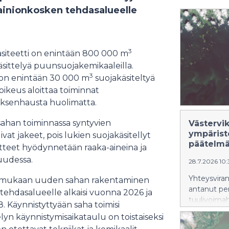
ainionkosken tehdasalueelle
3
siteetti on enintään 800 000 m
sittelyä puunsuojakemikaaleilla.
3
 on enintään 30 000 m
suojakäsiteltyä
oikeus aloittaa toiminnat
ksenhausta huolimatta.
 sahan toiminnassa syntyvien
Västervi
ympärist
at jakeet, pois lukien suojakäsitellyt
päätelm
otteet hyödynnetään raaka-aineina ja
suudessa.
28.7.2026 10
Yhteysviran
man mukaan uuden sahan rakentaminen
antanut per
tehdasalueelle alkaisi vuonna 2026 ja
tuulivoima
. Käynnistyttyään saha toimisi
arviointise
yn käynnistymisaikataulu on toistaiseksi