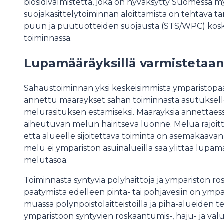
biosidivalmistetta, joka on hyväksytty Suomessa m
suojakäsittelytoiminnan aloittamista on tehtävä ta
puun ja puutuotteiden suojausta (STS/WPC) kos
toiminnassa.
Lupamääräyksillä varmistetaan
Sahaustoiminnan yksi keskeisimmistä ympäristöpää
annettu määräykset sahan toiminnasta asutukse
melurasituksen estämiseksi. Määräyksiä annettae
aiheutuvan melun häiritsevä luonne. Melua rajoitt
että alueelle sijoitettava toiminta on asemakaava
melu ei ympäristön asuinalueilla saa ylittää lupam
melutasoa.
Toiminnasta syntyviä pölyhaittoja ja ympäristön r
päätymistä edelleen pinta- tai pohjavesiin on ym
muassa pölynpoistolaitteistoilla ja piha-alueiden t
ympäristöön syntyvien roskaantumis-, haju- ja val