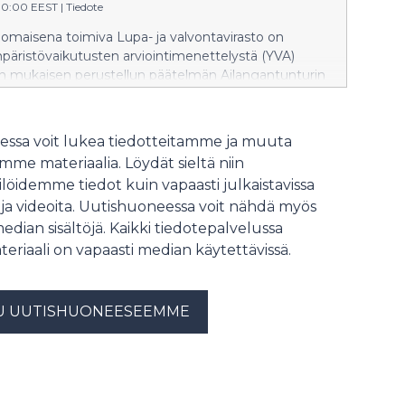
00:00 EEST
|
Tiedote
omaisena toimiva Lupa- ja valvontavirasto on
päristövaikutusten arviointimenettelystä (YVA)
in mukaisen perustellun päätelmän Ailangantunturin
laitos ja 400 kV:n voimajohto Pirttikoskelle -
mpäristövaikutusten arviointiselostuksesta.
ssa voit lukea tiedotteitamme ja muuta
me materiaalia. Löydät sieltä niin
löidemme tiedot kuin vapaasti julkaistavissa
 ja videoita. Uutishuoneessa voit nähdä myös
median sisältöjä. Kaikki tiedotepalvelussa
teriaali on vapaasti median käytettävissä.
U UUTISHUONEESEEMME