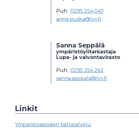
Puh:
0295 254 047
anne.puska@lvv.fi
Sanna Seppälä
ympäristöylitarkastaja
Lupa- ja valvontavirasto
Puh:
0295 254 263
sanna.seppala@lvv.fi
Linkit
Ympäristöasioiden tietopalvelu