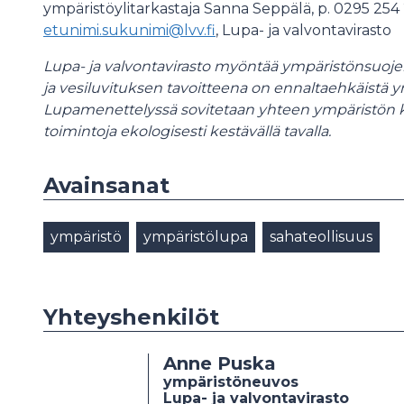
ympäristöylitarkastaja Sanna Seppälä, p. 0295 254
etunimi.sukunimi@lvv.fi
, Lupa- ja valvontavirasto
Lupa- ja valvontavirasto myöntää ympäristönsuojelu
ja vesiluvituksen tavoitteena on ennaltaehkäistä y
Lupamenettelyssä sovitetaan yhteen ympäristön kä
toimintoja ekologisesti kestävällä tavalla.
Avainsanat
ympäristö
ympäristölupa
sahateollisuus
Yhteyshenkilöt
Anne Puska
ympäristöneuvos
Lupa- ja valvontavirasto