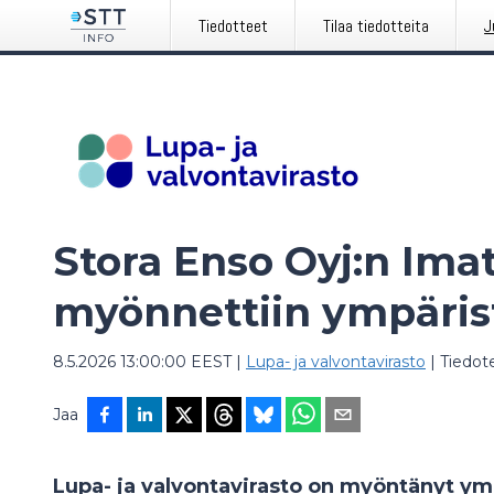
Tiedotteet
Tilaa tiedotteita
J
Stora Enso Oyj:n Imat
myönnettiin ympäris
8.5.2026 13:00:00 EEST
|
Lupa- ja valvontavirasto
|
Tiedot
Jaa
Lupa- ja valvontavirasto on myöntänyt ym