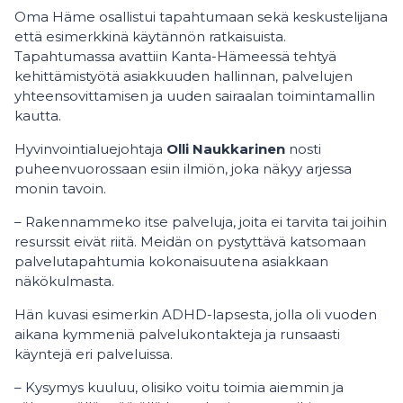
Oma Häme osallistui tapahtumaan sekä keskustelijana
että esimerkkinä käytännön ratkaisuista.
Tapahtumassa avattiin Kanta-Hämeessä tehtyä
kehittämistyötä asiakkuuden hallinnan, palvelujen
yhteensovittamisen ja uuden sairaalan toimintamallin
kautta.
Hyvinvointialuejohtaja
Olli Naukkarinen
nosti
puheenvuorossaan esiin ilmiön, joka näkyy arjessa
monin tavoin.
– Rakennammeko itse palveluja, joita ei tarvita tai joihin
resurssit eivät riitä. Meidän on pystyttävä katsomaan
palvelutapahtumia kokonaisuutena asiakkaan
näkökulmasta.
Hän kuvasi esimerkin ADHD-lapsesta, jolla oli vuoden
aikana kymmeniä palvelukontakteja ja runsaasti
käyntejä eri palveluissa.
– Kysymys kuuluu, olisiko voitu toimia aiemmin ja