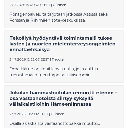
27.7.2026 15:00:00 EEST
|
Uutinen
Röntgenpalveluita tarjotaan jatkossa Assissa sekä
Forssan ja Riihimäen sote-keskuksissa.
Tekoälyä hyödyntävä toimintamalli tukee
lasten ja nuorten mielenterveysongelmien
ennaltaehkäisyä
24.7.2026 12:25:07 EEST
|
Tiedote
Oma Häme on kehittänyt mallin, joka auttaa
tunnistamaan tuen tarpeita aikaisemmin.
Jukolan hammashoitolan remontti etenee –
osa vastaanotoista siirtyy syksyllä
väliaikaistiloihin Hämeenlinnassa
23.7.2026 10:29:12 EEST
|
Uutinen
Osalla asiakkaista vastaanottopaikka muuttuu