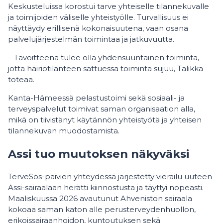
Keskusteluissa korostui tarve yhteiselle tilannekuvalle
ja toimijoiden väliselle yhteistyölle. Turvallisuus ei
näyttäydy erillisenä kokonaisuutena, vaan osana
palvelujärjestelmän toimintaa ja jatkuvuutta.
– Tavoitteena tulee olla yhdensuuntainen toiminta,
jotta häiriötilanteen sattuessa toiminta sujuu, Talikka
toteaa.
Kanta-Hämeessä pelastustoimi sekä sosiaali- ja
terveyspalvelut toimivat saman organisaation alla,
mikä on tiivistänyt käytännön yhteistyötä ja yhteisen
tilannekuvan muodostamista.
Assi tuo muutoksen näkyväksi
TerveSos-päivien yhteydessä järjestetty vierailu uuteen
Assi-sairaalaan herätti kiinnostusta ja täyttyi nopeasti.
Maaliskuussa 2026 avautunut Ahveniston sairaala
kokoaa saman katon alle perusterveydenhuollon,
erikoissairaanhoidon, kuntoutuksen sekä