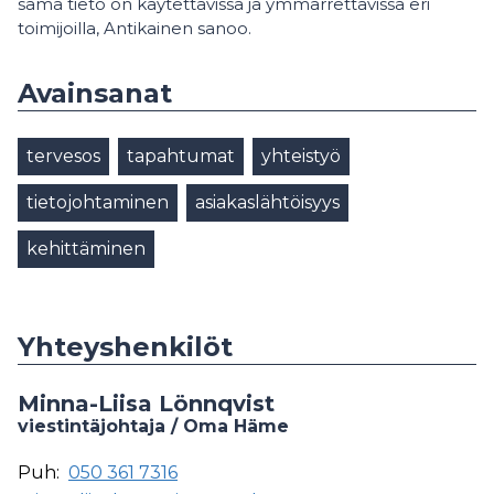
sama tieto on käytettävissä ja ymmärrettävissä eri
toimijoilla, Antikainen sanoo.
Avainsanat
tervesos
tapahtumat
yhteistyö
tietojohtaminen
asiakaslähtöisyys
kehittäminen
Yhteyshenkilöt
Minna-Liisa Lönnqvist
viestintäjohtaja / Oma Häme
Puh:
050 361 7316