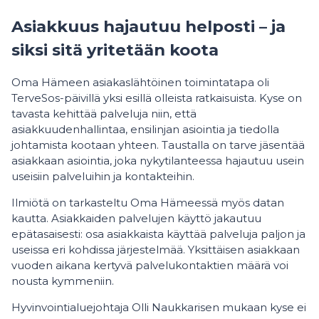
Asiakkuus hajautuu helposti – ja
siksi sitä yritetään koota
Oma Hämeen asiakaslähtöinen toimintatapa oli
TerveSos-päivillä yksi esillä olleista ratkaisuista. Kyse on
tavasta kehittää palveluja niin, että
asiakkuudenhallintaa, ensilinjan asiointia ja tiedolla
johtamista kootaan yhteen. Taustalla on tarve jäsentää
asiakkaan asiointia, joka nykytilanteessa hajautuu usein
useisiin palveluihin ja kontakteihin.
Ilmiötä on tarkasteltu Oma Hämeessä myös datan
kautta. Asiakkaiden palvelujen käyttö jakautuu
epätasaisesti: osa asiakkaista käyttää palveluja paljon ja
useissa eri kohdissa järjestelmää. Yksittäisen asiakkaan
vuoden aikana kertyvä palvelukontaktien määrä voi
nousta kymmeniin.
Hyvinvointialuejohtaja Olli Naukkarisen mukaan kyse ei