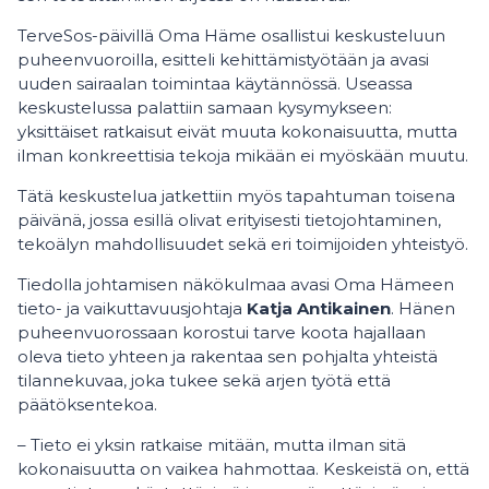
TerveSos-päivillä Oma Häme osallistui keskusteluun
puheenvuoroilla, esitteli kehittämistyötään ja avasi
uuden sairaalan toimintaa käytännössä. Useassa
keskustelussa palattiin samaan kysymykseen:
yksittäiset ratkaisut eivät muuta kokonaisuutta, mutta
ilman konkreettisia tekoja mikään ei myöskään muutu.
Tätä keskustelua jatkettiin myös tapahtuman toisena
päivänä, jossa esillä olivat erityisesti tietojohtaminen,
tekoälyn mahdollisuudet sekä eri toimijoiden yhteistyö.
Tiedolla johtamisen näkökulmaa avasi Oma Hämeen
tieto- ja vaikuttavuusjohtaja
Katja Antikainen
. Hänen
puheenvuorossaan korostui tarve koota hajallaan
oleva tieto yhteen ja rakentaa sen pohjalta yhteistä
tilannekuvaa, joka tukee sekä arjen työtä että
päätöksentekoa.
– Tieto ei yksin ratkaise mitään, mutta ilman sitä
kokonaisuutta on vaikea hahmottaa. Keskeistä on, että