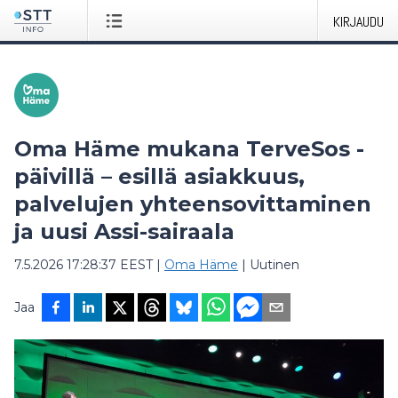
KIRJAUDU
Oma Häme mukana TerveSos -
päivillä – esillä asiakkuus,
palvelujen yhteensovittaminen
ja uusi Assi-sairaala
7.5.2026 17:28:37 EEST
|
Oma Häme
|
Uutinen
Jaa