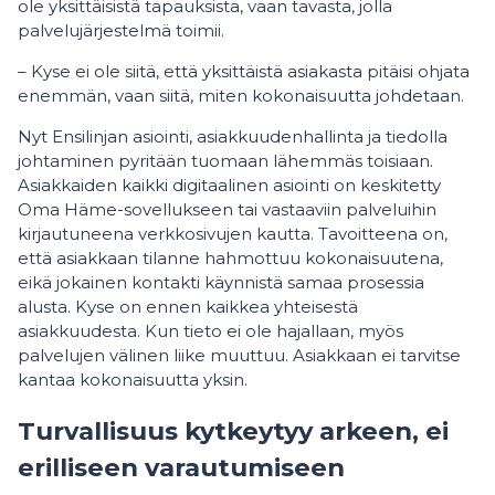
ole yksittäisistä tapauksista, vaan tavasta, jolla
palvelujärjestelmä toimii.
– Kyse ei ole siitä, että yksittäistä asiakasta pitäisi ohjata
enemmän, vaan siitä, miten kokonaisuutta johdetaan.
Nyt Ensilinjan asiointi, asiakkuudenhallinta ja tiedolla
johtaminen pyritään tuomaan lähemmäs toisiaan.
Asiakkaiden kaikki digitaalinen asiointi on keskitetty
Oma Häme-sovellukseen tai vastaaviin palveluihin
kirjautuneena verkkosivujen kautta. Tavoitteena on,
että asiakkaan tilanne hahmottuu kokonaisuutena,
eikä jokainen kontakti käynnistä samaa prosessia
alusta. Kyse on ennen kaikkea yhteisestä
asiakkuudesta. Kun tieto ei ole hajallaan, myös
palvelujen välinen liike muuttuu. Asiakkaan ei tarvitse
kantaa kokonaisuutta yksin.
Turvallisuus kytkeytyy arkeen, ei
erilliseen varautumiseen