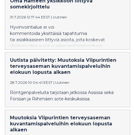
Oma Hämeen yksikköön liittyvä
somekirjoittelu
31.7.2026 12:17:44 EEST
|
Uutinen
Hyvinvointialue ei voi
kommentoida yksittäisiä tapahtumia
tai asiakkaaseen liittyviä asioita, joita koskevat
yksityisyyden suoja ja salassapitosäännökset.
Uutista päivitetty: Muutoksia Viipurintien
terveysaseman kuvantamispalveluihin
elokuun lopusta alkaen
28.7.2026 10:04:41 EEST
|
Uutinen
Röntgenpalveluita tarjotaan jatkossa Assissa sekä
Forssan ja Riihimäen sote-keskuksissa.
Muutoksia Viipurintien terveysaseman
kuvantamispalveluihin elokuun lopusta
alkaen