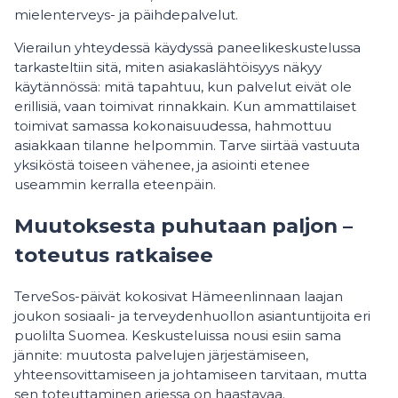
mielenterveys- ja päihdepalvelut.
Vierailun yhteydessä käydyssä paneelikeskustelussa
tarkasteltiin sitä, miten asiakaslähtöisyys näkyy
käytännössä: mitä tapahtuu, kun palvelut eivät ole
erillisiä, vaan toimivat rinnakkain. Kun ammattilaiset
toimivat samassa kokonaisuudessa, hahmottuu
asiakkaan tilanne helpommin. Tarve siirtää vastuuta
yksiköstä toiseen vähenee, ja asiointi etenee
useammin kerralla eteenpäin.
Muutoksesta puhutaan paljon –
toteutus ratkaisee
TerveSos-päivät kokosivat Hämeenlinnaan laajan
joukon sosiaali- ja terveydenhuollon asiantuntijoita eri
puolilta Suomea. Keskusteluissa nousi esiin sama
jännite: muutosta palvelujen järjestämiseen,
yhteensovittamiseen ja johtamiseen tarvitaan, mutta
sen toteuttaminen arjessa on haastavaa.