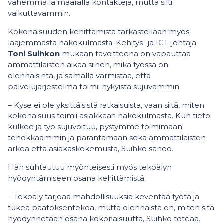
vähemmällä määrällä kontakteja, mutta silti
vaikuttavammin.
Kokonaisuuden kehittämistä tarkastellaan myös
laajemmasta näkökulmasta. Kehitys- ja ICT-johtaja
Toni Suihkon
mukaan tavoitteena on vapauttaa
ammattilaisten aikaa siihen, mikä työssä on
olennaisinta, ja samalla varmistaa, että
palvelujärjestelmä toimii nykyistä sujuvammin.
– Kyse ei ole yksittäisistä ratkaisuista, vaan siitä, miten
kokonaisuus toimii asiakkaan näkökulmasta. Kun tieto
kulkee ja työ sujuvoituu, pystymme toimimaan
tehokkaammin ja parantamaan sekä ammattilaisten
arkea että asiakaskokemusta, Suihko sanoo.
Hän suhtautuu myönteisesti myös tekoälyn
hyödyntämiseen osana kehittämistä.
– Tekoäly tarjoaa mahdollisuuksia keventää työtä ja
tukea päätöksentekoa, mutta olennaista on, miten sitä
hyödynnetään osana kokonaisuutta, Suihko toteaa.